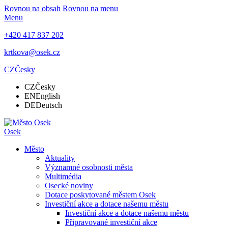
Rovnou na obsah
Rovnou na menu
Menu
+420 417 837 202
krtkova@osek.cz
CZ
Česky
CZ
Česky
EN
English
DE
Deutsch
Osek
Město
Aktuality
Významné osobnosti města
Multimédia
Osecké noviny
Dotace poskytované městem Osek
Investiční akce a dotace našemu městu
Investiční akce a dotace našemu městu
Připravované investiční akce