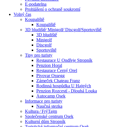
E-podatelna
Prohlášení o ochraně soukromí
Volný čas
Koupaliště
Koupaliště
3D bludiště⁄ Minigolf⁄ Discgolf⁄Sportoviště
3D bludiště
Minigolf
Discgolf
Sportoviště
Tipy pro turisty
Restaurace U Ondřeje Stropník
Penzion Horal
Restaurace Černý Orel
Pivovar Ossegg
Zámeček Chateau Franz
Rodinná hospůdka U Hajných
Penzion Rozcestí - Dlouhá Louka
Autocamp Osek
Informace pro turisty
Naučná stezka
Kultura ⁄ FrýTajm
Společenské centrum Osek
Kulturní dům Stropník
Turistické informační centrum Osek