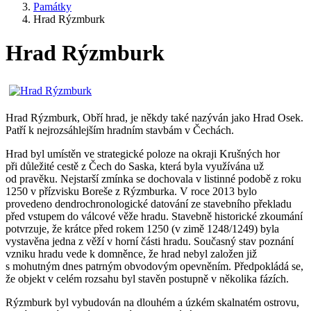
Památky
Hrad Rýzmburk
Hrad Rýzmburk
Hrad Rýzmburk, Obří hrad, je někdy také nazýván jako Hrad Osek.
Patří k nejrozsáhlejším hradním stavbám v Čechách.
Hrad byl umístěn ve strategické poloze na okraji Krušných hor
při důležité cestě z Čech do Saska, která byla využívána už
od pravěku. Nejstarší zmínka se dochovala v listinné podobě z roku
1250 v přízvisku Boreše z Rýzmburka. V roce 2013 bylo
provedeno dendrochronologické datování ze stavebního překladu
před vstupem do válcové věže hradu. Stavebně historické zkoumání
potvrzuje, že krátce před rokem 1250 (v zimě 1248/1249) byla
vystavěna jedna z věží v horní části hradu. Současný stav poznání
vzniku hradu vede k domněnce, že hrad nebyl založen již
s mohutným dnes patrným obvodovým opevněním. Předpokládá se,
že objekt v celém rozsahu byl stavěn postupně v několika fázích.
Rýzmburk byl vybudován na dlouhém a úzkém skalnatém ostrovu,