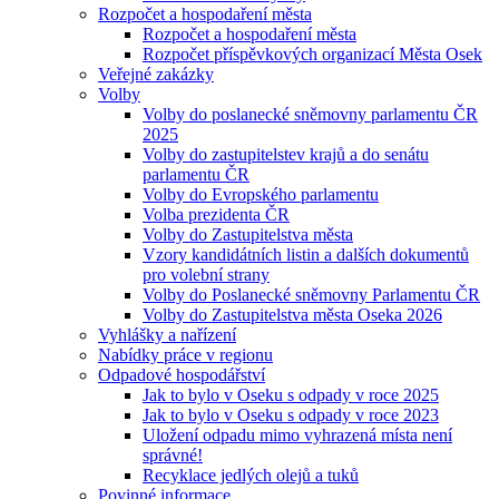
Rozpočet a hospodaření města
Rozpočet a hospodaření města
Rozpočet příspěvkových organizací Města Osek
Veřejné zakázky
Volby
Volby do poslanecké sněmovny parlamentu ČR
2025
Volby do zastupitelstev krajů a do senátu
parlamentu ČR
Volby do Evropského parlamentu
Volba prezidenta ČR
Volby do Zastupitelstva města
Vzory kandidátních listin a dalších dokumentů
pro volební strany
Volby do Poslanecké sněmovny Parlamentu ČR
Volby do Zastupitelstva města Oseka 2026
Vyhlášky a nařízení
Nabídky práce v regionu
Odpadové hospodářství
Jak to bylo v Oseku s odpady v roce 2025
Jak to bylo v Oseku s odpady v roce 2023
Uložení odpadu mimo vyhrazená místa není
správné!
Recyklace jedlých olejů a tuků
Povinné informace