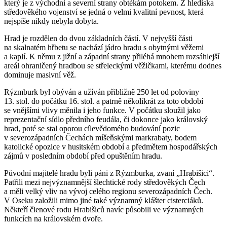
který je z východní a severní strany obtékám potokem. Z hlediska
středověkého vojenství se jedná o velmi kvalitní pevnost, která
nejspíše nikdy nebyla dobyta.
Hrad je rozdělen do dvou základních částí. V nejvyšší části
na skalnatém hřbetu se nachází jádro hradu s obytnými věžemi
a kaplí. K němu z jižní a západní strany přiléhá mnohem rozsáhlejší
areál ohraničený hradbou se střeleckými věžičkami, kterému dodnes
dominuje masivní věž.
Rýzmburk byl obýván a užíván přibližně 250 let od poloviny
13. stol. do počátku 16. stol. a patrně několikrát za toto období
se vnějšími vlivy měnila i jeho funkce. V počátku sloužil jako
reprezentační sídlo předního feudála, či dokonce jako královský
hrad, poté se stal oporou cílevědomého budování pozic
v severozápadních Čechách míšeňskými markrabaty, bodem
katolické opozice v husitském období a předmětem hospodářských
zájmů v posledním období před opuštěním hradu.
Původní majitelé hradu byli páni z Rýzmburka, zvaní „Hrabišici“.
Patřili mezi nejvýznamnější šlechtické rody středověkých Čech
a měli velký vliv na vývoj celého regionu severozápadních Čech.
V Oseku založili mimo jiné také významný klášter cisterciáků.
Někteří členové rodu Hrabišiců navíc působili ve významných
funkcích na královském dvoře.