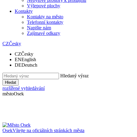
Nebytové prostory k pronájmu
Výlepové plochy
Kontakty
Kontakty na město
Telefonní kontakty
Napište nám
Zajímavé odkazy
CZ
Česky
CZ
Česky
EN
English
DE
Deutsch
Hledaný výraz
Hledat
rozšířené vyhledávání
město
Osek
Osek
Vítejte na oficiálních stránkách města