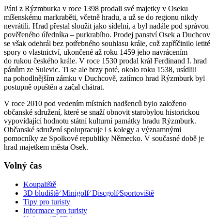
Páni z Rýzmburka v roce 1398 prodali své majetky v Oseku
míšenskému markraběti, včetně hradu, a už se do regionu nikdy
nevrátili. Hrad přestal sloužit jako sídelní, a byl nadále pod správou
pověřeného úředníka – purkrabího. Prodej panství Osek a Duchcov
se však odehrál bez potřebného souhlasu krále, což zapříčinilo letité
spory o vlastnictví, ukončené až roku 1459 jeho navrácením
do rukou českého krále. V roce 1530 prodal král Ferdinand I. hrad
pánům ze Sulevic. Ti se ale brzy poté, okolo roku 1538, usídlili
na pohodlnějším zámku v Duchcově, zatímco hrad Rýzmburk byl
postupně opuštěn a začal chátrat.
V roce 2010 pod vedením místních nadšenců bylo založeno
občanské sdružení, které se snaží obnovit starobylou historickou
vypovídající hodnotu státní kulturní památky hradu Rýzmburk.
Občanské sdružení spolupracuje i s kolegy a významnými
pomocníky ze Spolkové republiky Německo. V současné době je
hrad majetkem města Osek.
Volný čas
Koupaliště
3D bludiště⁄ Minigolf⁄ Discgolf⁄Sportoviště
Tipy pro turisty
Informace pro turisty