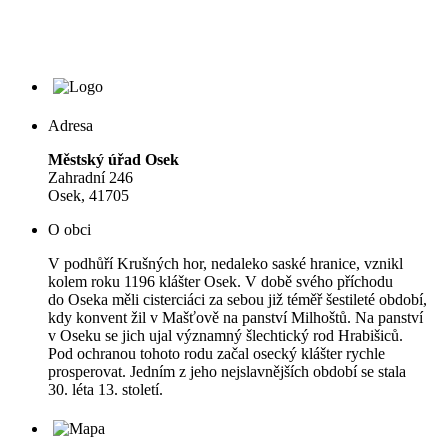
Adresa
Městský úřad Osek
Zahradní 246
Osek, 41705
O obci
V podhůří Krušných hor, nedaleko saské hranice, vznikl
kolem roku 1196 klášter Osek. V době svého příchodu
do Oseka měli cisterciáci za sebou již téměř šestileté období,
kdy konvent žil v Mašťově na panství Milhoštů. Na panství
v Oseku se jich ujal významný šlechtický rod Hrabišiců.
Pod ochranou tohoto rodu začal osecký klášter rychle
prosperovat. Jedním z jeho nejslavnějších období se stala
30. léta 13. století.