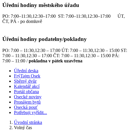
Úřední hodiny městského úřadu
PO: 7:00–11:30,12:30–17:00 ST: 7:00–11:30,12:30–17:00 ÚT,
ČT, PÁ - po domluvě
Úřední hodiny podatelny/pokladny
PO: 7:00 – 11:30,12:30 – 17:00 ÚT: 7:00 – 11:30,12:30 – 15:00 ST:
7:00 – 11:30,12:30 – 17:00 ČT: 7:00 – 11:30,12:30 – 15:00 PÁ:
7:00 – 11:00 /
pokladna v pátek uzavřena
Úřední deska
FrýTajm Osek
Sběrný dvůr
Kalendář akcí
Portál občana
Osecké noviny
Pronájem bytů
Osecká pouť
Potřebuji vyřídit...
Úvodní stránka
Volný čas