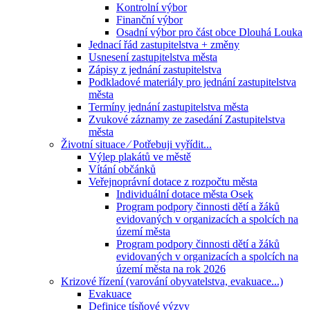
Kontrolní výbor
Finanční výbor
Osadní výbor pro část obce Dlouhá Louka
Jednací řád zastupitelstva + změny
Usnesení zastupitelstva města
Zápisy z jednání zastupitelstva
Podkladové materiály pro jednání zastupitelstva
města
Termíny jednání zastupitelstva města
Zvukové záznamy ze zasedání Zastupitelstva
města
Životní situace ⁄ Potřebuji vyřídit...
Výlep plakátů ve městě
Vítání občánků
Veřejnoprávní dotace z rozpočtu města
Individuální dotace města Osek
Program podpory činnosti dětí a žáků
evidovaných v organizacích a spolcích na
území města
Program podpory činnosti dětí a žáků
evidovaných v organizacích a spolcích na
území města na rok 2026
Krizové řízení (varování obyvatelstva, evakuace...)
Evakuace
Definice tísňové výzvy