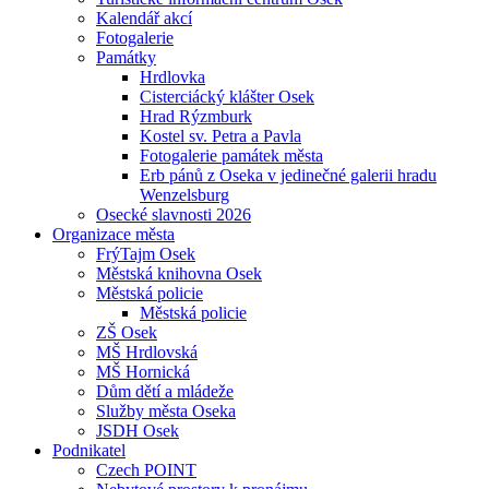
Kalendář akcí
Fotogalerie
Památky
Hrdlovka
Cisterciácký klášter Osek
Hrad Rýzmburk
Kostel sv. Petra a Pavla
Fotogalerie památek města
Erb pánů z Oseka v jedinečné galerii hradu
Wenzelsburg
Osecké slavnosti 2026
Organizace města
FrýTajm Osek
Městská knihovna Osek
Městská policie
Městská policie
ZŠ Osek
MŠ Hrdlovská
MŠ Hornická
Dům dětí a mládeže
Služby města Oseka
JSDH Osek
Podnikatel
Czech POINT