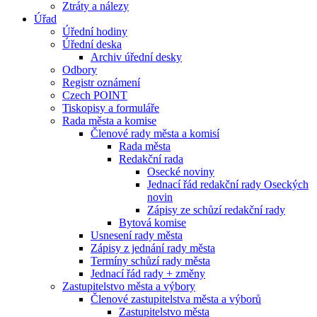
Ztráty a nálezy
Úřad
Úřední hodiny
Úřední deska
Archiv úřední desky
Odbory
Registr oznámení
Czech POINT
Tiskopisy a formuláře
Rada města a komise
Členové rady města a komisí
Rada města
Redakční rada
Osecké noviny
Jednací řád redakční rady Oseckých
novin
Zápisy ze schůzí redakční rady
Bytová komise
Usnesení rady města
Zápisy z jednání rady města
Termíny schůzí rady města
Jednací řád rady + změny
Zastupitelstvo města a výbory
Členové zastupitelstva města a výborů
Zastupitelstvo města