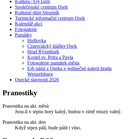
Kultura ⁄ FrýTajm
Společenské centrum Osek
Kulturní dům Stropník
Turistické informační centrum Osek
Kalendář akcí
Fotogalerie
Památky
Hrdlovka
Cisterciácký klášter Osek
Hrad Rýzmburk
Kostel sv. Petra a Pavla
Fotogalerie památek města
Erb pánů z Oseka v jedinečné galerii hradu
Wenzelsburg
Osecké slavnosti 2026
Pranostiky
Pranostika na akt. měsíc
Jsou-li v srpnu hory kalný, budou v zimě mrazy valný.
Pranostika na akt. den
Když srpen pálí, bude pálit i víno.