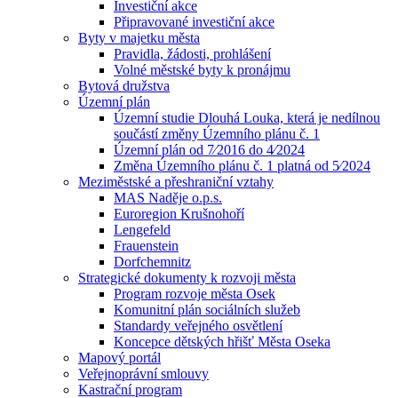
Investiční akce
Připravované investiční akce
Byty v majetku města
Pravidla, žádosti, prohlášení
Volné městské byty k pronájmu
Bytová družstva
Územní plán
Územní studie Dlouhá Louka, která je nedílnou
součástí změny Územního plánu č. 1
Územní plán od 7⁄2016 do 4⁄2024
Změna Územního plánu č. 1 platná od 5⁄2024
Meziměstské a přeshraniční vztahy
MAS Naděje o.p.s.
Euroregion Krušnohoří
Lengefeld
Frauenstein
Dorfchemnitz
Strategické dokumenty k rozvoji města
Program rozvoje města Osek
Komunitní plán sociálních služeb
Standardy veřejného osvětlení
Koncepce dětských hřišť Města Oseka
Mapový portál
Veřejnoprávní smlouvy
Kastrační program