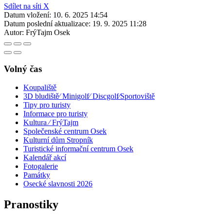
Sdílet na síti X
Datum vložení:
10. 6. 2025 14:54
Datum poslední aktualizace:
19. 9. 2025 11:28
Autor:
FrýTajm Osek
Volný čas
Koupaliště
3D bludiště⁄ Minigolf⁄ Discgolf⁄Sportoviště
Tipy pro turisty
Informace pro turisty
Kultura ⁄ FrýTajm
Společenské centrum Osek
Kulturní dům Stropník
Turistické informační centrum Osek
Kalendář akcí
Fotogalerie
Památky
Osecké slavnosti 2026
Pranostiky