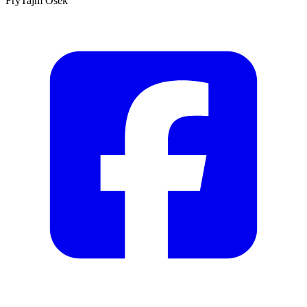
FrýTajm Osek