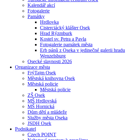
Kalendář akcí
Fotogalerie
Památky
Hrdlovka
Cisterciácký klášter Osek
Hrad Rýzmburk
Kostel sv. Petra a Pavla
Fotogalerie památek města
Erb pánů z Oseka v jedinečné galerii hradu
Wenzelsburg
Osecké slavnosti 2026
Organizace města
FrýTajm Osek
Městská knihovna Osek
Městská policie
Městská policie
ZŠ Osek
MŠ Hrdlovská
MŠ Hornická
Dům dětí a mládeže
Služby města Oseka
JSDH Osek
Podnikatel
Czech POINT