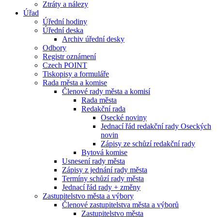
Ztráty a nálezy
Úřad
Úřední hodiny
Úřední deska
Archiv úřední desky
Odbory
Registr oznámení
Czech POINT
Tiskopisy a formuláře
Rada města a komise
Členové rady města a komisí
Rada města
Redakční rada
Osecké noviny
Jednací řád redakční rady Oseckých
novin
Zápisy ze schůzí redakční rady
Bytová komise
Usnesení rady města
Zápisy z jednání rady města
Termíny schůzí rady města
Jednací řád rady + změny
Zastupitelstvo města a výbory
Členové zastupitelstva města a výborů
Zastupitelstvo města