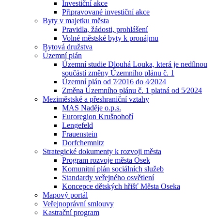
Investiční akce
Připravované investiční akce
Byty v majetku města
Pravidla, žádosti, prohlášení
Volné městské byty k pronájmu
Bytová družstva
Územní plán
Územní studie Dlouhá Louka, která je nedílnou
součástí změny Územního plánu č. 1
Územní plán od 7⁄2016 do 4⁄2024
Změna Územního plánu č. 1 platná od 5⁄2024
Meziměstské a přeshraniční vztahy
MAS Naděje o.p.s.
Euroregion Krušnohoří
Lengefeld
Frauenstein
Dorfchemnitz
Strategické dokumenty k rozvoji města
Program rozvoje města Osek
Komunitní plán sociálních služeb
Standardy veřejného osvětlení
Koncepce dětských hřišť Města Oseka
Mapový portál
Veřejnoprávní smlouvy
Kastrační program