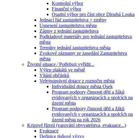
Kontrolní výbor
Finanční výbor
Osadní výbor pro část obce Dlouhá Louka
Jednací řád zastupitelstva + změny
Usnesení zastupitelstva města
Zápisy z jednání zastupitelstva
Podkladové materiály pro jednání zastupitelstva
města
Termíny jednání zastupitelstva města
Zvukové záznamy ze zasedání Zastupitelstva
města
Životní situace ⁄ Potřebuji vyřídit...
Výlep plakátů ve městě
Vítání občánků
Veřejnoprávní dotace z rozpočtu města
Individuální dotace města Osek
Program podpory činnosti dětí a žáků
evidovaných v organizacích a spolcích na
území města
Program podpory činnosti dětí a žáků
evidovaných v organizacích a spolcích na
území města na rok 2026
Krizové řízení (varování obyvatelstva, evakuace...)
Evakuace
Definice tísňové výzvy