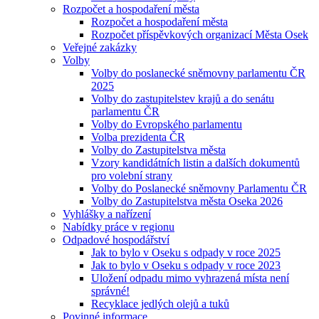
Rozpočet a hospodaření města
Rozpočet a hospodaření města
Rozpočet příspěvkových organizací Města Osek
Veřejné zakázky
Volby
Volby do poslanecké sněmovny parlamentu ČR
2025
Volby do zastupitelstev krajů a do senátu
parlamentu ČR
Volby do Evropského parlamentu
Volba prezidenta ČR
Volby do Zastupitelstva města
Vzory kandidátních listin a dalších dokumentů
pro volební strany
Volby do Poslanecké sněmovny Parlamentu ČR
Volby do Zastupitelstva města Oseka 2026
Vyhlášky a nařízení
Nabídky práce v regionu
Odpadové hospodářství
Jak to bylo v Oseku s odpady v roce 2025
Jak to bylo v Oseku s odpady v roce 2023
Uložení odpadu mimo vyhrazená místa není
správné!
Recyklace jedlých olejů a tuků
Povinné informace