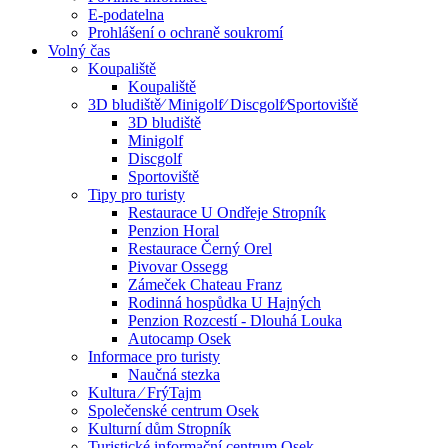
E-podatelna
Prohlášení o ochraně soukromí
Volný čas
Koupaliště
Koupaliště
3D bludiště⁄ Minigolf⁄ Discgolf⁄Sportoviště
3D bludiště
Minigolf
Discgolf
Sportoviště
Tipy pro turisty
Restaurace U Ondřeje Stropník
Penzion Horal
Restaurace Černý Orel
Pivovar Ossegg
Zámeček Chateau Franz
Rodinná hospůdka U Hajných
Penzion Rozcestí - Dlouhá Louka
Autocamp Osek
Informace pro turisty
Naučná stezka
Kultura ⁄ FrýTajm
Společenské centrum Osek
Kulturní dům Stropník
Turistické informační centrum Osek