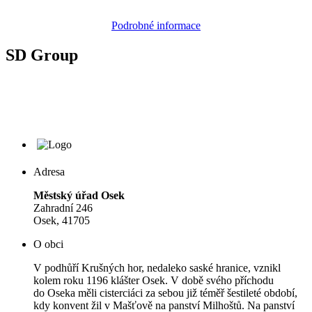
Podrobné informace
SD Group
Adresa
Městský úřad Osek
Zahradní 246
Osek, 41705
O obci
V podhůří Krušných hor, nedaleko saské hranice, vznikl
kolem roku 1196 klášter Osek. V době svého příchodu
do Oseka měli cisterciáci za sebou již téměř šestileté období,
kdy konvent žil v Mašťově na panství Milhoštů. Na panství