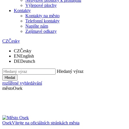
Nebytové prostory k pronájmu
Výlepové plochy
Kontakty
Kontakty na město
Telefonní kontakty
Napište nám
Zajímavé odkazy
CZ
Česky
CZ
Česky
EN
English
DE
Deutsch
Hledaný výraz
Hledat
rozšířené vyhledávání
město
Osek
Osek
Vítejte na oficiálních stránkách města