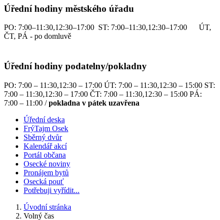
Úřední hodiny městského úřadu
PO: 7:00–11:30,12:30–17:00 ST: 7:00–11:30,12:30–17:00 ÚT,
ČT, PÁ - po domluvě
Úřední hodiny podatelny/pokladny
PO: 7:00 – 11:30,12:30 – 17:00 ÚT: 7:00 – 11:30,12:30 – 15:00 ST:
7:00 – 11:30,12:30 – 17:00 ČT: 7:00 – 11:30,12:30 – 15:00 PÁ:
7:00 – 11:00 /
pokladna v pátek uzavřena
Úřední deska
FrýTajm Osek
Sběrný dvůr
Kalendář akcí
Portál občana
Osecké noviny
Pronájem bytů
Osecká pouť
Potřebuji vyřídit...
Úvodní stránka
Volný čas