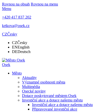
Rovnou na obsah
Rovnou na menu
Menu
+420 417 837 202
krtkova@osek.cz
CZ
Česky
CZ
Česky
EN
English
DE
Deutsch
Osek
Město
Aktuality
Významné osobnosti města
Multimédia
Osecké noviny
Dotace poskytované městem Osek
Investiční akce a dotace našemu městu
Investiční akce a dotace našemu městu
Připravované investiční akce