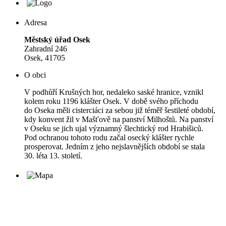
Adresa
Městský úřad Osek
Zahradní 246
Osek, 41705
O obci
V podhůří Krušných hor, nedaleko saské hranice, vznikl
kolem roku 1196 klášter Osek. V době svého příchodu
do Oseka měli cisterciáci za sebou již téměř šestileté období,
kdy konvent žil v Mašťově na panství Milhoštů. Na panství
v Oseku se jich ujal významný šlechtický rod Hrabišiců.
Pod ochranou tohoto rodu začal osecký klášter rychle
prosperovat. Jedním z jeho nejslavnějších období se stala
30. léta 13. století.