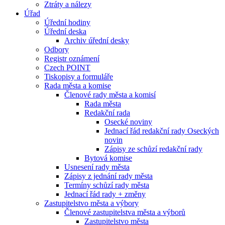
Ztráty a nálezy
Úřad
Úřední hodiny
Úřední deska
Archiv úřední desky
Odbory
Registr oznámení
Czech POINT
Tiskopisy a formuláře
Rada města a komise
Členové rady města a komisí
Rada města
Redakční rada
Osecké noviny
Jednací řád redakční rady Oseckých
novin
Zápisy ze schůzí redakční rady
Bytová komise
Usnesení rady města
Zápisy z jednání rady města
Termíny schůzí rady města
Jednací řád rady + změny
Zastupitelstvo města a výbory
Členové zastupitelstva města a výborů
Zastupitelstvo města