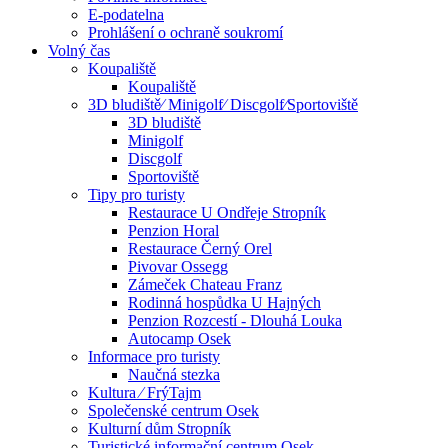
E-podatelna
Prohlášení o ochraně soukromí
Volný čas
Koupaliště
Koupaliště
3D bludiště⁄ Minigolf⁄ Discgolf⁄Sportoviště
3D bludiště
Minigolf
Discgolf
Sportoviště
Tipy pro turisty
Restaurace U Ondřeje Stropník
Penzion Horal
Restaurace Černý Orel
Pivovar Ossegg
Zámeček Chateau Franz
Rodinná hospůdka U Hajných
Penzion Rozcestí - Dlouhá Louka
Autocamp Osek
Informace pro turisty
Naučná stezka
Kultura ⁄ FrýTajm
Společenské centrum Osek
Kulturní dům Stropník
Turistické informační centrum Osek