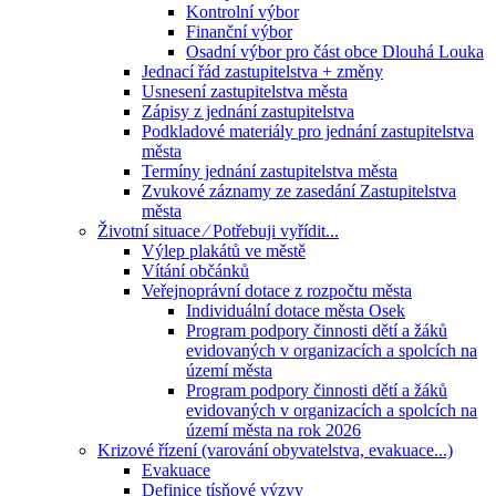
Kontrolní výbor
Finanční výbor
Osadní výbor pro část obce Dlouhá Louka
Jednací řád zastupitelstva + změny
Usnesení zastupitelstva města
Zápisy z jednání zastupitelstva
Podkladové materiály pro jednání zastupitelstva
města
Termíny jednání zastupitelstva města
Zvukové záznamy ze zasedání Zastupitelstva
města
Životní situace ⁄ Potřebuji vyřídit...
Výlep plakátů ve městě
Vítání občánků
Veřejnoprávní dotace z rozpočtu města
Individuální dotace města Osek
Program podpory činnosti dětí a žáků
evidovaných v organizacích a spolcích na
území města
Program podpory činnosti dětí a žáků
evidovaných v organizacích a spolcích na
území města na rok 2026
Krizové řízení (varování obyvatelstva, evakuace...)
Evakuace
Definice tísňové výzvy