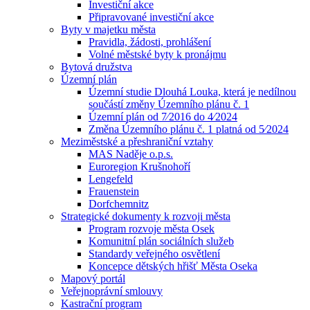
Investiční akce
Připravované investiční akce
Byty v majetku města
Pravidla, žádosti, prohlášení
Volné městské byty k pronájmu
Bytová družstva
Územní plán
Územní studie Dlouhá Louka, která je nedílnou
součástí změny Územního plánu č. 1
Územní plán od 7⁄2016 do 4⁄2024
Změna Územního plánu č. 1 platná od 5⁄2024
Meziměstské a přeshraniční vztahy
MAS Naděje o.p.s.
Euroregion Krušnohoří
Lengefeld
Frauenstein
Dorfchemnitz
Strategické dokumenty k rozvoji města
Program rozvoje města Osek
Komunitní plán sociálních služeb
Standardy veřejného osvětlení
Koncepce dětských hřišť Města Oseka
Mapový portál
Veřejnoprávní smlouvy
Kastrační program