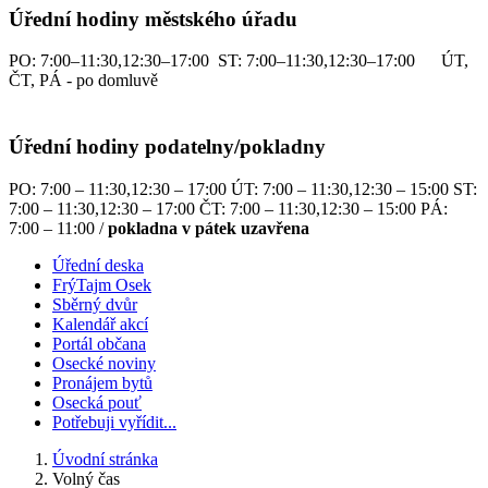
Úřední hodiny městského úřadu
PO: 7:00–11:30,12:30–17:00 ST: 7:00–11:30,12:30–17:00 ÚT,
ČT, PÁ - po domluvě
Úřední hodiny podatelny/pokladny
PO: 7:00 – 11:30,12:30 – 17:00 ÚT: 7:00 – 11:30,12:30 – 15:00 ST:
7:00 – 11:30,12:30 – 17:00 ČT: 7:00 – 11:30,12:30 – 15:00 PÁ:
7:00 – 11:00 /
pokladna v pátek uzavřena
Úřední deska
FrýTajm Osek
Sběrný dvůr
Kalendář akcí
Portál občana
Osecké noviny
Pronájem bytů
Osecká pouť
Potřebuji vyřídit...
Úvodní stránka
Volný čas