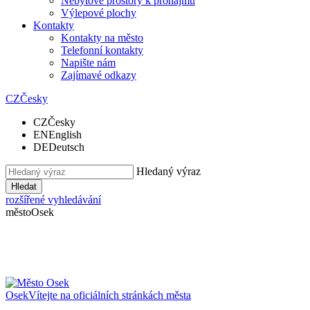
Nebytové prostory k pronájmu
Výlepové plochy
Kontakty
Kontakty na město
Telefonní kontakty
Napište nám
Zajímavé odkazy
CZ
Česky
CZ
Česky
EN
English
DE
Deutsch
Hledaný výraz
Hledat
rozšířené vyhledávání
město
Osek
Osek
Vítejte na oficiálních stránkách města