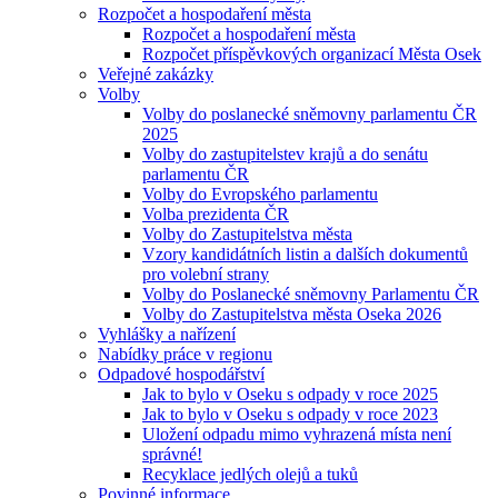
Rozpočet a hospodaření města
Rozpočet a hospodaření města
Rozpočet příspěvkových organizací Města Osek
Veřejné zakázky
Volby
Volby do poslanecké sněmovny parlamentu ČR
2025
Volby do zastupitelstev krajů a do senátu
parlamentu ČR
Volby do Evropského parlamentu
Volba prezidenta ČR
Volby do Zastupitelstva města
Vzory kandidátních listin a dalších dokumentů
pro volební strany
Volby do Poslanecké sněmovny Parlamentu ČR
Volby do Zastupitelstva města Oseka 2026
Vyhlášky a nařízení
Nabídky práce v regionu
Odpadové hospodářství
Jak to bylo v Oseku s odpady v roce 2025
Jak to bylo v Oseku s odpady v roce 2023
Uložení odpadu mimo vyhrazená místa není
správné!
Recyklace jedlých olejů a tuků
Povinné informace