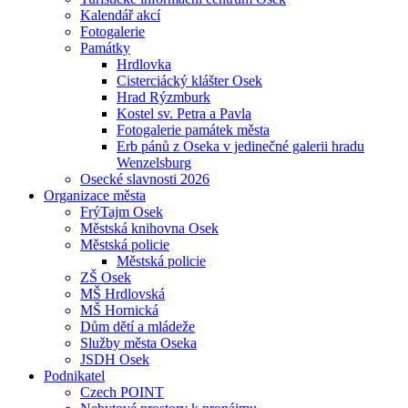
Kalendář akcí
Fotogalerie
Památky
Hrdlovka
Cisterciácký klášter Osek
Hrad Rýzmburk
Kostel sv. Petra a Pavla
Fotogalerie památek města
Erb pánů z Oseka v jedinečné galerii hradu
Wenzelsburg
Osecké slavnosti 2026
Organizace města
FrýTajm Osek
Městská knihovna Osek
Městská policie
Městská policie
ZŠ Osek
MŠ Hrdlovská
MŠ Hornická
Dům dětí a mládeže
Služby města Oseka
JSDH Osek
Podnikatel
Czech POINT