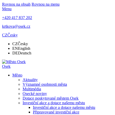
Rovnou na obsah
Rovnou na menu
Menu
+420 417 837 202
krtkova@osek.cz
CZ
Česky
CZ
Česky
EN
English
DE
Deutsch
Osek
Město
Aktuality
Významné osobnosti města
Multimédia
Osecké noviny
Dotace poskytované městem Osek
Investiční akce a dotace našemu městu
Investiční akce a dotace našemu městu
Připravované investiční akce