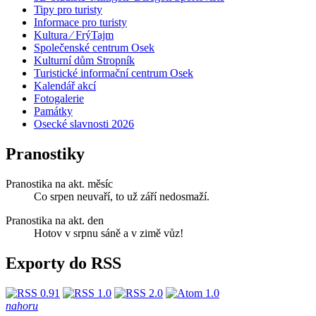
Tipy pro turisty
Informace pro turisty
Kultura ⁄ FrýTajm
Společenské centrum Osek
Kulturní dům Stropník
Turistické informační centrum Osek
Kalendář akcí
Fotogalerie
Památky
Osecké slavnosti 2026
Pranostiky
Pranostika na akt. měsíc
Co srpen neuvaří, to už září nedosmaží.
Pranostika na akt. den
Hotov v srpnu sáně a v zimě vůz!
Exporty do RSS
nahoru