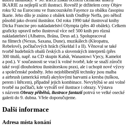
IKARIE za nejlepší scifi ilustraci.
Rovněž je držitelem ceny Objev
roku 92 na Euroconu ve francouzském Fayence za obálku časopisu
Ikarie. Jeho dílo je známo z obálek knih Ondřeje Neffa, pro něhož
působil jako dvorní ilustrátor. Od roku 1990 také ilustroval knihy
Dicka Francise pro nakladatelství Olympia (přes 40 obálek). Celkem
graficky upravil nebo ilustroval více než 500 knih pro různá
nakladatelství (Albatros, Brána, Deus ad.). Spolupracoval
na filmech (Nexus, Saxana, Dune), muzikálech (Kleopatra,
Rebelové), počítačových hrách (Skeldal I a II). Věnoval se také
tvorbě hudebních obalů českých a slovenských interpretů (přes
300 titulů, např. na CD skupin Kabát, Wanastowi Vjecy, Kamelot
a pod.). V současnosti se vrací k volné tvorbě, kde se snaží zúročit
také svojí dlouholetou ilustrátorskou praxi, ale i uchopit nové výzvy
a společenské podněty. Jeho nejoblíbenější techniky jsou malba
a airbrush (americká retuš) akrylovými barvami a kresba (tuškou,
perem i štětcem), případně jejich kombinace. Nevyhýbá se ani volné
tvorbě na počítači, kde vytváří své ilustrace i obrazy. Výstava
s názvem
Obrazy příběhů, ilustrace fantazií
potrvá ve velké osecké
galerii do 9. dubna. Vřele doporučujeme.
Další informace
Adresa místa konání