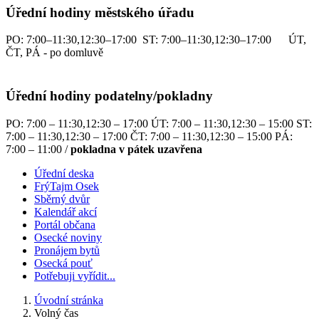
Úřední hodiny městského úřadu
PO: 7:00–11:30,12:30–17:00 ST: 7:00–11:30,12:30–17:00 ÚT,
ČT, PÁ - po domluvě
Úřední hodiny podatelny/pokladny
PO: 7:00 – 11:30,12:30 – 17:00 ÚT: 7:00 – 11:30,12:30 – 15:00 ST:
7:00 – 11:30,12:30 – 17:00 ČT: 7:00 – 11:30,12:30 – 15:00 PÁ:
7:00 – 11:00 /
pokladna v pátek uzavřena
Úřední deska
FrýTajm Osek
Sběrný dvůr
Kalendář akcí
Portál občana
Osecké noviny
Pronájem bytů
Osecká pouť
Potřebuji vyřídit...
Úvodní stránka
Volný čas