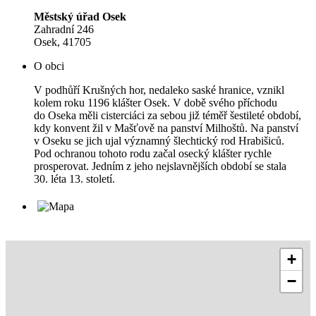
Městský úřad Osek
Zahradní 246
Osek, 41705
O obci
V podhůří Krušných hor, nedaleko saské hranice, vznikl
kolem roku 1196 klášter Osek. V době svého příchodu
do Oseka měli cisterciáci za sebou již téměř šestileté období,
kdy konvent žil v Mašťově na panství Milhoštů. Na panství
v Oseku se jich ujal významný šlechtický rod Hrabišiců.
Pod ochranou tohoto rodu začal osecký klášter rychle
prosperovat. Jedním z jeho nejslavnějších období se stala
30. léta 13. století.
+
−