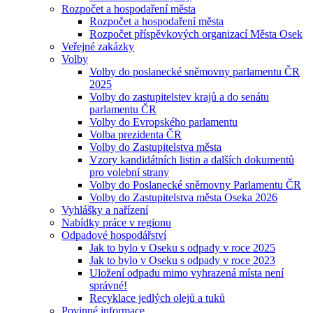
Rozpočet a hospodaření města
Rozpočet a hospodaření města
Rozpočet příspěvkových organizací Města Osek
Veřejné zakázky
Volby
Volby do poslanecké sněmovny parlamentu ČR
2025
Volby do zastupitelstev krajů a do senátu
parlamentu ČR
Volby do Evropského parlamentu
Volba prezidenta ČR
Volby do Zastupitelstva města
Vzory kandidátních listin a dalších dokumentů
pro volební strany
Volby do Poslanecké sněmovny Parlamentu ČR
Volby do Zastupitelstva města Oseka 2026
Vyhlášky a nařízení
Nabídky práce v regionu
Odpadové hospodářství
Jak to bylo v Oseku s odpady v roce 2025
Jak to bylo v Oseku s odpady v roce 2023
Uložení odpadu mimo vyhrazená místa není
správné!
Recyklace jedlých olejů a tuků
Povinné informace