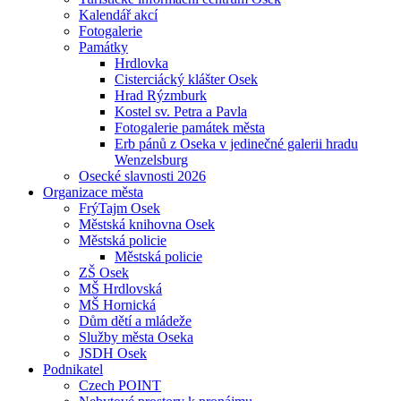
Kalendář akcí
Fotogalerie
Památky
Hrdlovka
Cisterciácký klášter Osek
Hrad Rýzmburk
Kostel sv. Petra a Pavla
Fotogalerie památek města
Erb pánů z Oseka v jedinečné galerii hradu
Wenzelsburg
Osecké slavnosti 2026
Organizace města
FrýTajm Osek
Městská knihovna Osek
Městská policie
Městská policie
ZŠ Osek
MŠ Hrdlovská
MŠ Hornická
Dům dětí a mládeže
Služby města Oseka
JSDH Osek
Podnikatel
Czech POINT