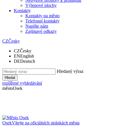
Nebytové prostory k pronájmu
Výlepové plochy
Kontakty
Kontakty na město
Telefonní kontakty
Napište nám
Zajímavé odkazy
CZ
Česky
CZ
Česky
EN
English
DE
Deutsch
Hledaný výraz
Hledat
rozšířené vyhledávání
město
Osek
Osek
Vítejte na oficiálních stránkách města