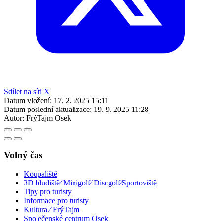
Sdílet na síti X
Datum vložení:
17. 2. 2025 15:11
Datum poslední aktualizace:
19. 9. 2025 11:28
Autor:
FrýTajm Osek
Volný čas
Koupaliště
3D bludiště⁄ Minigolf⁄ Discgolf⁄Sportoviště
Tipy pro turisty
Informace pro turisty
Kultura ⁄ FrýTajm
Společenské centrum Osek