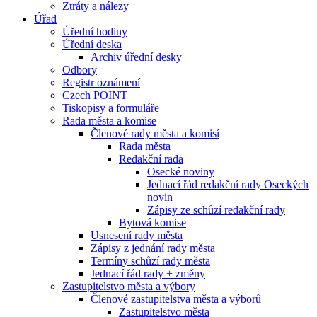
Ztráty a nálezy
Úřad
Úřední hodiny
Úřední deska
Archiv úřední desky
Odbory
Registr oznámení
Czech POINT
Tiskopisy a formuláře
Rada města a komise
Členové rady města a komisí
Rada města
Redakční rada
Osecké noviny
Jednací řád redakční rady Oseckých
novin
Zápisy ze schůzí redakční rady
Bytová komise
Usnesení rady města
Zápisy z jednání rady města
Termíny schůzí rady města
Jednací řád rady + změny
Zastupitelstvo města a výbory
Členové zastupitelstva města a výborů
Zastupitelstvo města