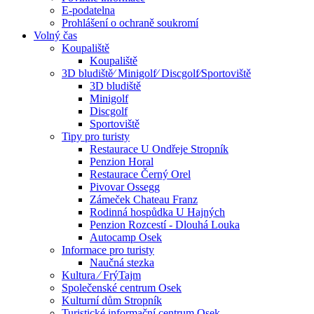
E-podatelna
Prohlášení o ochraně soukromí
Volný čas
Koupaliště
Koupaliště
3D bludiště⁄ Minigolf⁄ Discgolf⁄Sportoviště
3D bludiště
Minigolf
Discgolf
Sportoviště
Tipy pro turisty
Restaurace U Ondřeje Stropník
Penzion Horal
Restaurace Černý Orel
Pivovar Ossegg
Zámeček Chateau Franz
Rodinná hospůdka U Hajných
Penzion Rozcestí - Dlouhá Louka
Autocamp Osek
Informace pro turisty
Naučná stezka
Kultura ⁄ FrýTajm
Společenské centrum Osek
Kulturní dům Stropník
Turistické informační centrum Osek