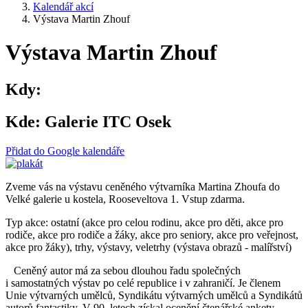
Kalendář akcí
Výstava Martin Zhouf
Výstava Martin Zhouf
Kdy:
Kde:
Galerie ITC Osek
Přidat do Google kalendáře
Zveme vás na výstavu ceněného výtvarníka Martina Zhoufa do
Velké galerie u kostela, Rooseveltova 1. Vstup zdarma.
Typ akce: ostatní (akce pro celou rodinu, akce pro děti, akce pro
rodiče, akce pro rodiče a žáky, akce pro seniory, akce pro veřejnost,
akce pro žáky), trhy, výstavy, veletrhy (výstava obrazů - malířství)
Ceněný autor má za sebou dlouhou řadu společných
i samostatných výstav po celé republice i v zahraničí. Je členem
Unie výtvarných umělců, Syndikátu výtvarných umělců a Syndikátů
autorů fantastiky. V 90. letech získal ocenění čtenářské ankety