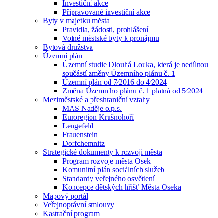
Investiční akce
Připravované investiční akce
Byty v majetku města
Pravidla, žádosti, prohlášení
Volné městské byty k pronájmu
Bytová družstva
Územní plán
Územní studie Dlouhá Louka, která je nedílnou
součástí změny Územního plánu č. 1
Územní plán od 7⁄2016 do 4⁄2024
Změna Územního plánu č. 1 platná od 5⁄2024
Meziměstské a přeshraniční vztahy
MAS Naděje o.p.s.
Euroregion Krušnohoří
Lengefeld
Frauenstein
Dorfchemnitz
Strategické dokumenty k rozvoji města
Program rozvoje města Osek
Komunitní plán sociálních služeb
Standardy veřejného osvětlení
Koncepce dětských hřišť Města Oseka
Mapový portál
Veřejnoprávní smlouvy
Kastrační program