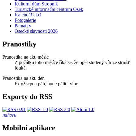
Kulturní dům Stropník
Turistické informační centrum Osek
Kalendář akcí
Fotogalerie
Památky
Osecké slavnosti 2026
Pranostiky
Pranostika na akt. měsíc
Z počátku toho měsíce říká se, že opět studený vítr ze strnišť
fouká.
Pranostika na akt. den
Když srpen pálí, bude pálit i víno.
Exporty do RSS
nahoru
Mobilní aplikace