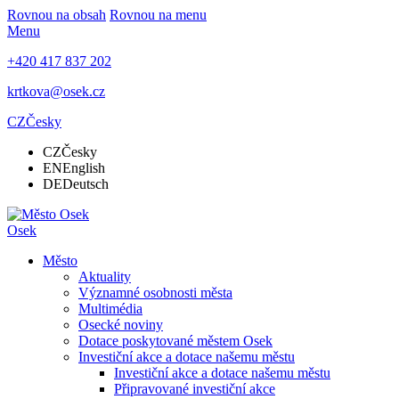
Rovnou na obsah
Rovnou na menu
Menu
+420 417 837 202
krtkova@osek.cz
CZ
Česky
CZ
Česky
EN
English
DE
Deutsch
Osek
Město
Aktuality
Významné osobnosti města
Multimédia
Osecké noviny
Dotace poskytované městem Osek
Investiční akce a dotace našemu městu
Investiční akce a dotace našemu městu
Připravované investiční akce