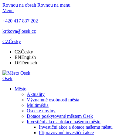
Rovnou na obsah
Rovnou na menu
Menu
+420 417 837 202
krtkova@osek.cz
CZ
Česky
CZ
Česky
EN
English
DE
Deutsch
Osek
Město
Aktuality
Významné osobnosti města
Multimédia
Osecké noviny
Dotace poskytované městem Osek
Investiční akce a dotace našemu městu
Investiční akce a dotace našemu městu
Připravované investiční akce