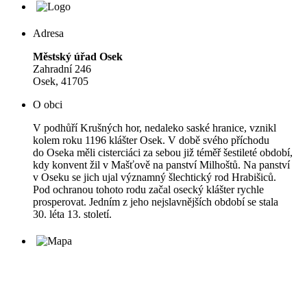
Adresa
Městský úřad Osek
Zahradní 246
Osek, 41705
O obci
V podhůří Krušných hor, nedaleko saské hranice, vznikl
kolem roku 1196 klášter Osek. V době svého příchodu
do Oseka měli cisterciáci za sebou již téměř šestileté období,
kdy konvent žil v Mašťově na panství Milhoštů. Na panství
v Oseku se jich ujal významný šlechtický rod Hrabišiců.
Pod ochranou tohoto rodu začal osecký klášter rychle
prosperovat. Jedním z jeho nejslavnějších období se stala
30. léta 13. století.