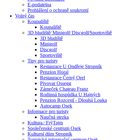
E-podatelna
Prohlášení o ochraně soukromí
Volný čas
Koupaliště
Koupaliště
3D bludiště⁄ Minigolf⁄ Discgolf⁄Sportoviště
3D bludiště
Minigolf
Discgolf
Sportoviště
Tipy pro turisty
Restaurace U Ondřeje Stropník
Penzion Horal
Restaurace Černý Orel
Pivovar Ossegg
Zámeček Chateau Franz
Rodinná hospůdka U Hajných
Penzion Rozcestí - Dlouhá Louka
Autocamp Osek
Informace pro turisty
Naučná stezka
Kultura ⁄ FrýTajm
Společenské centrum Osek
Kulturní dům Stropník
Turistické informační centrum Osek