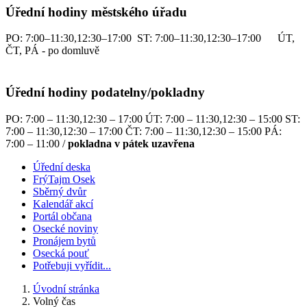
Úřední hodiny městského úřadu
PO: 7:00–11:30,12:30–17:00 ST: 7:00–11:30,12:30–17:00 ÚT,
ČT, PÁ - po domluvě
Úřední hodiny podatelny/pokladny
PO: 7:00 – 11:30,12:30 – 17:00 ÚT: 7:00 – 11:30,12:30 – 15:00 ST:
7:00 – 11:30,12:30 – 17:00 ČT: 7:00 – 11:30,12:30 – 15:00 PÁ:
7:00 – 11:00 /
pokladna v pátek uzavřena
Úřední deska
FrýTajm Osek
Sběrný dvůr
Kalendář akcí
Portál občana
Osecké noviny
Pronájem bytů
Osecká pouť
Potřebuji vyřídit...
Úvodní stránka
Volný čas