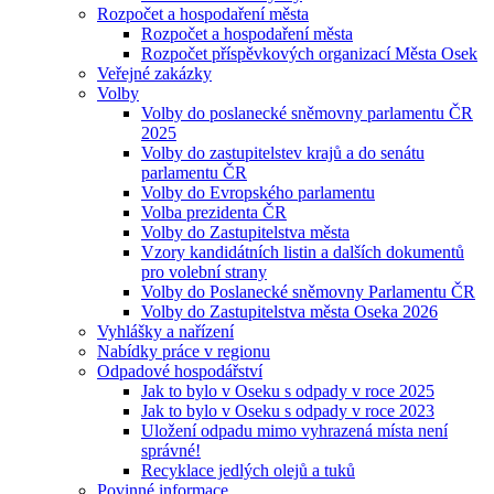
Rozpočet a hospodaření města
Rozpočet a hospodaření města
Rozpočet příspěvkových organizací Města Osek
Veřejné zakázky
Volby
Volby do poslanecké sněmovny parlamentu ČR
2025
Volby do zastupitelstev krajů a do senátu
parlamentu ČR
Volby do Evropského parlamentu
Volba prezidenta ČR
Volby do Zastupitelstva města
Vzory kandidátních listin a dalších dokumentů
pro volební strany
Volby do Poslanecké sněmovny Parlamentu ČR
Volby do Zastupitelstva města Oseka 2026
Vyhlášky a nařízení
Nabídky práce v regionu
Odpadové hospodářství
Jak to bylo v Oseku s odpady v roce 2025
Jak to bylo v Oseku s odpady v roce 2023
Uložení odpadu mimo vyhrazená místa není
správné!
Recyklace jedlých olejů a tuků
Povinné informace