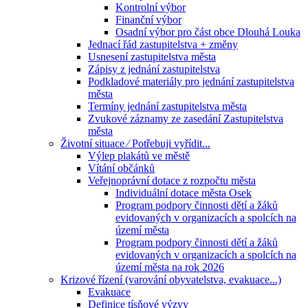
Kontrolní výbor
Finanční výbor
Osadní výbor pro část obce Dlouhá Louka
Jednací řád zastupitelstva + změny
Usnesení zastupitelstva města
Zápisy z jednání zastupitelstva
Podkladové materiály pro jednání zastupitelstva
města
Termíny jednání zastupitelstva města
Zvukové záznamy ze zasedání Zastupitelstva
města
Životní situace ⁄ Potřebuji vyřídit...
Výlep plakátů ve městě
Vítání občánků
Veřejnoprávní dotace z rozpočtu města
Individuální dotace města Osek
Program podpory činnosti dětí a žáků
evidovaných v organizacích a spolcích na
území města
Program podpory činnosti dětí a žáků
evidovaných v organizacích a spolcích na
území města na rok 2026
Krizové řízení (varování obyvatelstva, evakuace...)
Evakuace
Definice tísňové výzvy