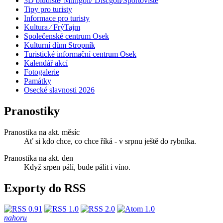
3D bludiště⁄ Minigolf⁄ Discgolf⁄Sportoviště
Tipy pro turisty
Informace pro turisty
Kultura ⁄ FrýTajm
Společenské centrum Osek
Kulturní dům Stropník
Turistické informační centrum Osek
Kalendář akcí
Fotogalerie
Památky
Osecké slavnosti 2026
Pranostiky
Pranostika na akt. měsíc
Ať si kdo chce, co chce říká - v srpnu ještě do rybníka.
Pranostika na akt. den
Když srpen pálí, bude pálit i víno.
Exporty do RSS
nahoru