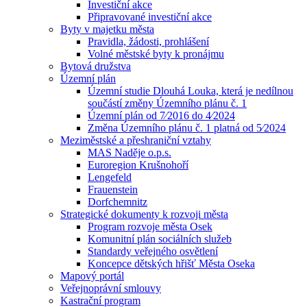
Investiční akce
Připravované investiční akce
Byty v majetku města
Pravidla, žádosti, prohlášení
Volné městské byty k pronájmu
Bytová družstva
Územní plán
Územní studie Dlouhá Louka, která je nedílnou
součástí změny Územního plánu č. 1
Územní plán od 7⁄2016 do 4⁄2024
Změna Územního plánu č. 1 platná od 5⁄2024
Meziměstské a přeshraniční vztahy
MAS Naděje o.p.s.
Euroregion Krušnohoří
Lengefeld
Frauenstein
Dorfchemnitz
Strategické dokumenty k rozvoji města
Program rozvoje města Osek
Komunitní plán sociálních služeb
Standardy veřejného osvětlení
Koncepce dětských hřišť Města Oseka
Mapový portál
Veřejnoprávní smlouvy
Kastrační program