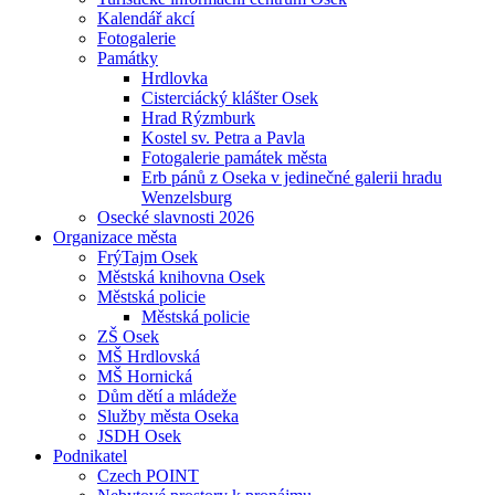
Kalendář akcí
Fotogalerie
Památky
Hrdlovka
Cisterciácký klášter Osek
Hrad Rýzmburk
Kostel sv. Petra a Pavla
Fotogalerie památek města
Erb pánů z Oseka v jedinečné galerii hradu
Wenzelsburg
Osecké slavnosti 2026
Organizace města
FrýTajm Osek
Městská knihovna Osek
Městská policie
Městská policie
ZŠ Osek
MŠ Hrdlovská
MŠ Hornická
Dům dětí a mládeže
Služby města Oseka
JSDH Osek
Podnikatel
Czech POINT