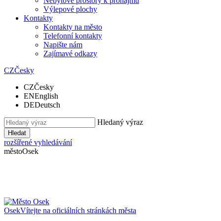
Nebytové prostory k pronájmu
Výlepové plochy
Kontakty
Kontakty na město
Telefonní kontakty
Napište nám
Zajímavé odkazy
CZ
Česky
CZ
Česky
EN
English
DE
Deutsch
Hledaný výraz
Hledat
rozšířené vyhledávání
město
Osek
Osek
Vítejte na oficiálních stránkách města