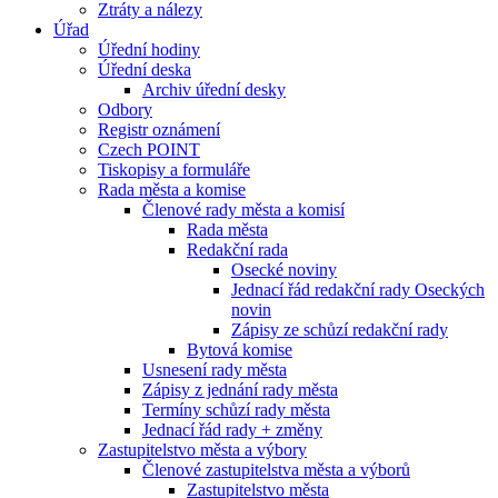
Ztráty a nálezy
Úřad
Úřední hodiny
Úřední deska
Archiv úřední desky
Odbory
Registr oznámení
Czech POINT
Tiskopisy a formuláře
Rada města a komise
Členové rady města a komisí
Rada města
Redakční rada
Osecké noviny
Jednací řád redakční rady Oseckých
novin
Zápisy ze schůzí redakční rady
Bytová komise
Usnesení rady města
Zápisy z jednání rady města
Termíny schůzí rady města
Jednací řád rady + změny
Zastupitelstvo města a výbory
Členové zastupitelstva města a výborů
Zastupitelstvo města