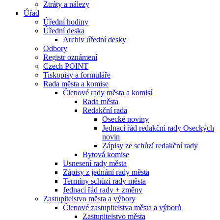
Ztráty a nálezy
Úřad
Úřední hodiny
Úřední deska
Archiv úřední desky
Odbory
Registr oznámení
Czech POINT
Tiskopisy a formuláře
Rada města a komise
Členové rady města a komisí
Rada města
Redakční rada
Osecké noviny
Jednací řád redakční rady Oseckých
novin
Zápisy ze schůzí redakční rady
Bytová komise
Usnesení rady města
Zápisy z jednání rady města
Termíny schůzí rady města
Jednací řád rady + změny
Zastupitelstvo města a výbory
Členové zastupitelstva města a výborů
Zastupitelstvo města