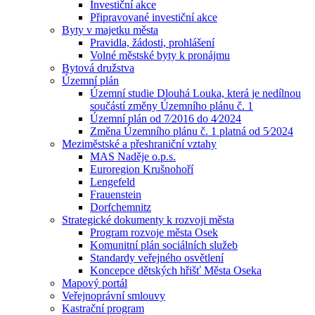
Investiční akce
Připravované investiční akce
Byty v majetku města
Pravidla, žádosti, prohlášení
Volné městské byty k pronájmu
Bytová družstva
Územní plán
Územní studie Dlouhá Louka, která je nedílnou
součástí změny Územního plánu č. 1
Územní plán od 7⁄2016 do 4⁄2024
Změna Územního plánu č. 1 platná od 5⁄2024
Meziměstské a přeshraniční vztahy
MAS Naděje o.p.s.
Euroregion Krušnohoří
Lengefeld
Frauenstein
Dorfchemnitz
Strategické dokumenty k rozvoji města
Program rozvoje města Osek
Komunitní plán sociálních služeb
Standardy veřejného osvětlení
Koncepce dětských hřišť Města Oseka
Mapový portál
Veřejnoprávní smlouvy
Kastrační program