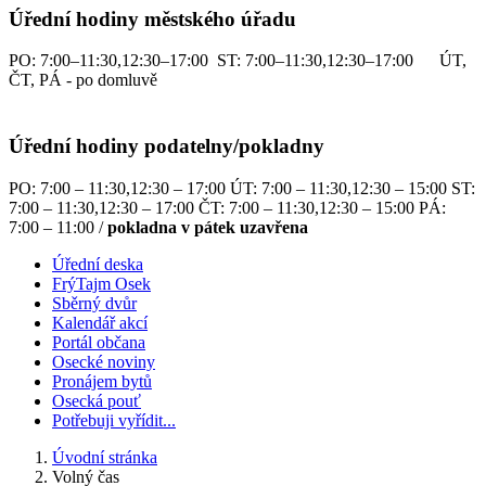
Úřední hodiny městského úřadu
PO: 7:00–11:30,12:30–17:00 ST: 7:00–11:30,12:30–17:00 ÚT,
ČT, PÁ - po domluvě
Úřední hodiny podatelny/pokladny
PO: 7:00 – 11:30,12:30 – 17:00 ÚT: 7:00 – 11:30,12:30 – 15:00 ST:
7:00 – 11:30,12:30 – 17:00 ČT: 7:00 – 11:30,12:30 – 15:00 PÁ:
7:00 – 11:00 /
pokladna v pátek uzavřena
Úřední deska
FrýTajm Osek
Sběrný dvůr
Kalendář akcí
Portál občana
Osecké noviny
Pronájem bytů
Osecká pouť
Potřebuji vyřídit...
Úvodní stránka
Volný čas