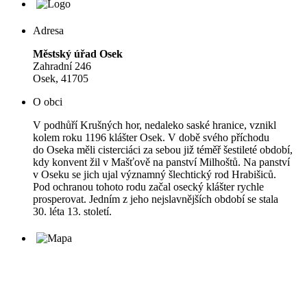
Adresa
Městský úřad Osek
Zahradní 246
Osek, 41705
O obci
V podhůří Krušných hor, nedaleko saské hranice, vznikl
kolem roku 1196 klášter Osek. V době svého příchodu
do Oseka měli cisterciáci za sebou již téměř šestileté období,
kdy konvent žil v Mašťově na panství Milhoštů. Na panství
v Oseku se jich ujal významný šlechtický rod Hrabišiců.
Pod ochranou tohoto rodu začal osecký klášter rychle
prosperovat. Jedním z jeho nejslavnějších období se stala
30. léta 13. století.