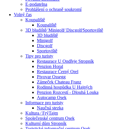
E-podatelna
Prohlášení o ochraně soukromí
Volný čas
Koupaliště
Koupaliště
3D bludiště⁄ Minigolf⁄ Discgolf⁄Sportoviště
3D bludiště
Minigolf
Discgolf
Sportoviště
Tipy pro turisty
Restaurace U Ondřeje Stropník
Penzion Horal
Restaurace Černý Orel
Pivovar Ossegg
Zámeček Chateau Franz
Rodinná hospůdka U Hajných
Penzion Rozcestí - Dlouhá Louka
Autocamp Osek
Informace pro turisty
Naučná stezka
Kultura ⁄ FrýTajm
Společenské centrum Osek
Kulturní dům Stropník
Turistické informační centrum Osek