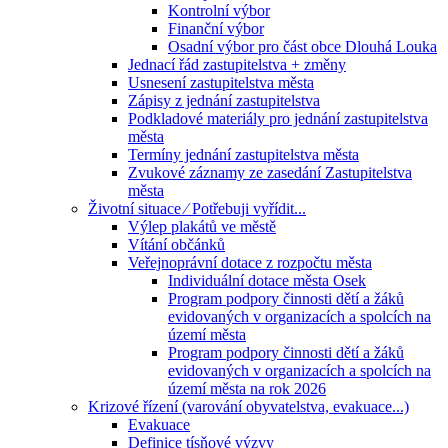
Kontrolní výbor
Finanční výbor
Osadní výbor pro část obce Dlouhá Louka
Jednací řád zastupitelstva + změny
Usnesení zastupitelstva města
Zápisy z jednání zastupitelstva
Podkladové materiály pro jednání zastupitelstva
města
Termíny jednání zastupitelstva města
Zvukové záznamy ze zasedání Zastupitelstva
města
Životní situace ⁄ Potřebuji vyřídit...
Výlep plakátů ve městě
Vítání občánků
Veřejnoprávní dotace z rozpočtu města
Individuální dotace města Osek
Program podpory činnosti dětí a žáků
evidovaných v organizacích a spolcích na
území města
Program podpory činnosti dětí a žáků
evidovaných v organizacích a spolcích na
území města na rok 2026
Krizové řízení (varování obyvatelstva, evakuace...)
Evakuace
Definice tísňové výzvy