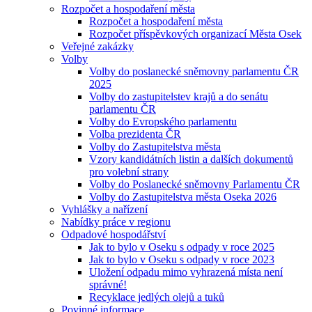
Rozpočet a hospodaření města
Rozpočet a hospodaření města
Rozpočet příspěvkových organizací Města Osek
Veřejné zakázky
Volby
Volby do poslanecké sněmovny parlamentu ČR
2025
Volby do zastupitelstev krajů a do senátu
parlamentu ČR
Volby do Evropského parlamentu
Volba prezidenta ČR
Volby do Zastupitelstva města
Vzory kandidátních listin a dalších dokumentů
pro volební strany
Volby do Poslanecké sněmovny Parlamentu ČR
Volby do Zastupitelstva města Oseka 2026
Vyhlášky a nařízení
Nabídky práce v regionu
Odpadové hospodářství
Jak to bylo v Oseku s odpady v roce 2025
Jak to bylo v Oseku s odpady v roce 2023
Uložení odpadu mimo vyhrazená místa není
správné!
Recyklace jedlých olejů a tuků
Povinné informace