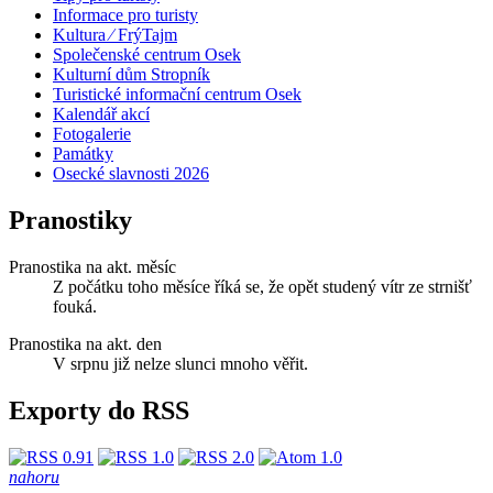
Informace pro turisty
Kultura ⁄ FrýTajm
Společenské centrum Osek
Kulturní dům Stropník
Turistické informační centrum Osek
Kalendář akcí
Fotogalerie
Památky
Osecké slavnosti 2026
Pranostiky
Pranostika na akt. měsíc
Z počátku toho měsíce říká se, že opět studený vítr ze strnišť
fouká.
Pranostika na akt. den
V srpnu již nelze slunci mnoho věřit.
Exporty do RSS
nahoru