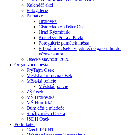
Kalendář akcí
Fotogalerie
Památky
Hrdlovka
Cisterciácký klášter Osek
Hrad Rýzmburk
Kostel sv. Petra a Pavla
Fotogalerie památek města
Erb pánů z Oseka v jedinečné galerii hradu
Wenzelsburg
Osecké slavnosti 2026
Organizace města
FrýTajm Osek
Městská knihovna Osek
Městská policie
Městská policie
ZŠ Osek
MŠ Hrdlovská
MŠ Hornická
Dům dětí a mládeže
Služby města Oseka
JSDH Osek
Podnikatel
Czech POINT