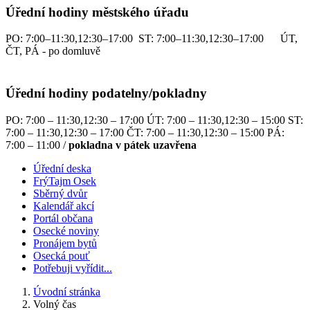
Úřední hodiny městského úřadu
PO: 7:00–11:30,12:30–17:00 ST: 7:00–11:30,12:30–17:00 ÚT,
ČT, PÁ - po domluvě
Úřední hodiny podatelny/pokladny
PO: 7:00 – 11:30,12:30 – 17:00 ÚT: 7:00 – 11:30,12:30 – 15:00 ST:
7:00 – 11:30,12:30 – 17:00 ČT: 7:00 – 11:30,12:30 – 15:00 PÁ:
7:00 – 11:00 /
pokladna v pátek uzavřena
Úřední deska
FrýTajm Osek
Sběrný dvůr
Kalendář akcí
Portál občana
Osecké noviny
Pronájem bytů
Osecká pouť
Potřebuji vyřídit...
Úvodní stránka
Volný čas