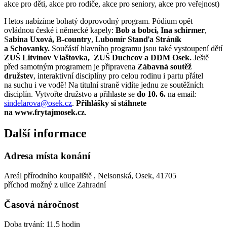
akce pro děti, akce pro rodiče, akce pro seniory, akce pro veřejnost)
I letos nabízíme bohatý doprovodný program. Pódium opět
ovládnou české i německé kapely:
Bob a bobci, Ina schirmer
,
S
abina Uxová, B-country
, L
ubomír Stanďa Stráník
a Schovanky.
Součástí hlavního programu jsou také vystoupení dětí
ZUŠ Litvínov Vlaštovka, ZUŠ Duchcov a DDM Osek.
Ještě
před samotným programem je připravena
Zábavná soutěž
družstev
, interaktivní disciplíny pro celou rodinu i partu přátel
na suchu i ve vodě! Na titulní straně vidíte jednu ze soutěžních
disciplín. Vytvořte družstvo a přihlaste se
do 10. 6.
na email:
sindelarova@osek.cz
.
Přihlášky si stáhnete
na www.frytajmosek.cz
.
Další informace
Adresa místa konání
Areál přírodního koupaliště , Nelsonská, Osek, 41705
příchod možný z ulice Zahradní
Časová náročnost
Doba trvání: 11,5 hodin