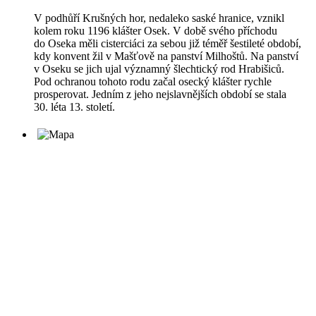
V podhůří Krušných hor, nedaleko saské hranice, vznikl
kolem roku 1196 klášter Osek. V době svého příchodu
do Oseka měli cisterciáci za sebou již téměř šestileté období,
kdy konvent žil v Mašťově na panství Milhoštů. Na panství
v Oseku se jich ujal významný šlechtický rod Hrabišiců.
Pod ochranou tohoto rodu začal osecký klášter rychle
prosperovat. Jedním z jeho nejslavnějších období se stala
30. léta 13. století.