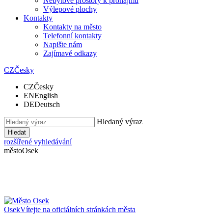
Nebytové prostory k pronájmu
Výlepové plochy
Kontakty
Kontakty na město
Telefonní kontakty
Napište nám
Zajímavé odkazy
CZ
Česky
CZ
Česky
EN
English
DE
Deutsch
Hledaný výraz
Hledat
rozšířené vyhledávání
město
Osek
Osek
Vítejte na oficiálních stránkách města