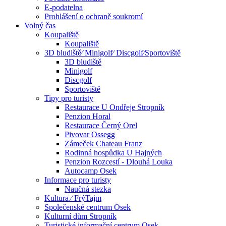
E-podatelna
Prohlášení o ochraně soukromí
Volný čas
Koupaliště
Koupaliště
3D bludiště⁄ Minigolf⁄ Discgolf⁄Sportoviště
3D bludiště
Minigolf
Discgolf
Sportoviště
Tipy pro turisty
Restaurace U Ondřeje Stropník
Penzion Horal
Restaurace Černý Orel
Pivovar Ossegg
Zámeček Chateau Franz
Rodinná hospůdka U Hajných
Penzion Rozcestí - Dlouhá Louka
Autocamp Osek
Informace pro turisty
Naučná stezka
Kultura ⁄ FrýTajm
Společenské centrum Osek
Kulturní dům Stropník
Turistické informační centrum Osek