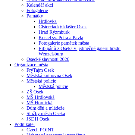
Kalendář akcí
Fotogalerie
Památky
Hrdlovka
Cisterciácký klášter Osek
Hrad Rýzmburk
Kostel sv. Petra a Pavla
Fotogalerie památek města
Erb pánů z Oseka v jedinečné galerii hradu
Wenzelsburg
Osecké slavnosti 2026
Organizace města
FrýTajm Osek
Městská knihovna Osek
Městská policie
Městská policie
ZŠ Osek
MŠ Hrdlovská
MŠ Hornická
Dům dětí a mládeže
Služby města Oseka
JSDH Osek
Podnikatel
Czech POINT