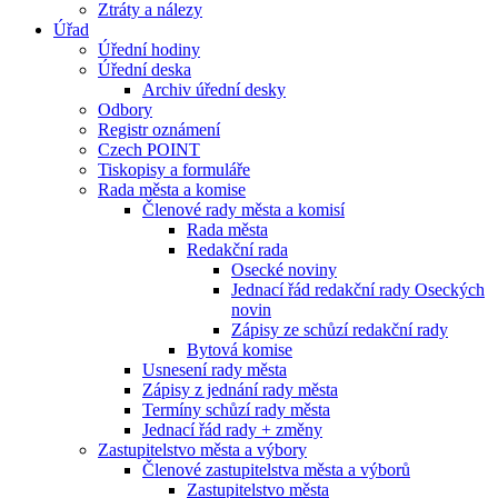
Ztráty a nálezy
Úřad
Úřední hodiny
Úřední deska
Archiv úřední desky
Odbory
Registr oznámení
Czech POINT
Tiskopisy a formuláře
Rada města a komise
Členové rady města a komisí
Rada města
Redakční rada
Osecké noviny
Jednací řád redakční rady Oseckých
novin
Zápisy ze schůzí redakční rady
Bytová komise
Usnesení rady města
Zápisy z jednání rady města
Termíny schůzí rady města
Jednací řád rady + změny
Zastupitelstvo města a výbory
Členové zastupitelstva města a výborů
Zastupitelstvo města