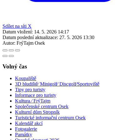
Sdílet na síti X
Datum vložení:
14. 5. 2026 14:17
Datum poslední aktualizace:
27. 5. 2026 13:30
Autor:
FrýTajm Osek
Volný čas
Koupaliště
3D bludiště⁄ Minigolf⁄ Discgolf⁄Sportoviště
Tipy pro turisty
Informace pro turisty
Kultura ⁄ FrýTajm
Společenské centrum Osek
Kulturní dům Stropník
Turistické informační centrum Osek
Kalendář akcí
Fotogalerie
Památky