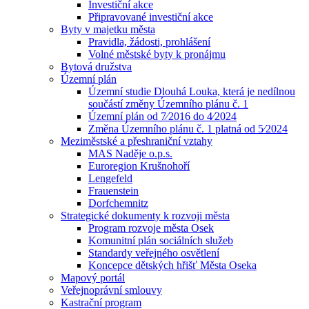
Investiční akce
Připravované investiční akce
Byty v majetku města
Pravidla, žádosti, prohlášení
Volné městské byty k pronájmu
Bytová družstva
Územní plán
Územní studie Dlouhá Louka, která je nedílnou
součástí změny Územního plánu č. 1
Územní plán od 7⁄2016 do 4⁄2024
Změna Územního plánu č. 1 platná od 5⁄2024
Meziměstské a přeshraniční vztahy
MAS Naděje o.p.s.
Euroregion Krušnohoří
Lengefeld
Frauenstein
Dorfchemnitz
Strategické dokumenty k rozvoji města
Program rozvoje města Osek
Komunitní plán sociálních služeb
Standardy veřejného osvětlení
Koncepce dětských hřišť Města Oseka
Mapový portál
Veřejnoprávní smlouvy
Kastrační program