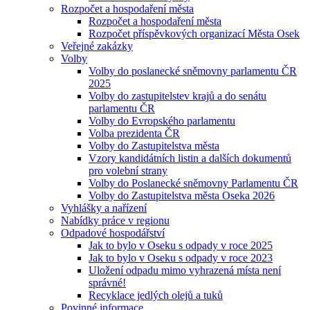
Rozpočet a hospodaření města
Rozpočet a hospodaření města
Rozpočet příspěvkových organizací Města Osek
Veřejné zakázky
Volby
Volby do poslanecké sněmovny parlamentu ČR
2025
Volby do zastupitelstev krajů a do senátu
parlamentu ČR
Volby do Evropského parlamentu
Volba prezidenta ČR
Volby do Zastupitelstva města
Vzory kandidátních listin a dalších dokumentů
pro volební strany
Volby do Poslanecké sněmovny Parlamentu ČR
Volby do Zastupitelstva města Oseka 2026
Vyhlášky a nařízení
Nabídky práce v regionu
Odpadové hospodářství
Jak to bylo v Oseku s odpady v roce 2025
Jak to bylo v Oseku s odpady v roce 2023
Uložení odpadu mimo vyhrazená místa není
správné!
Recyklace jedlých olejů a tuků
Povinné informace