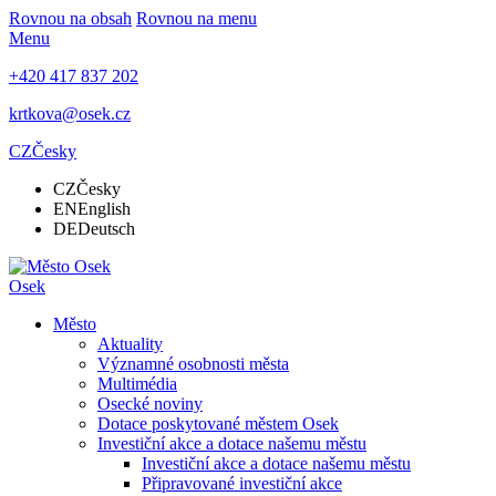
Rovnou na obsah
Rovnou na menu
Menu
+420 417 837 202
krtkova@osek.cz
CZ
Česky
CZ
Česky
EN
English
DE
Deutsch
Osek
Město
Aktuality
Významné osobnosti města
Multimédia
Osecké noviny
Dotace poskytované městem Osek
Investiční akce a dotace našemu městu
Investiční akce a dotace našemu městu
Připravované investiční akce