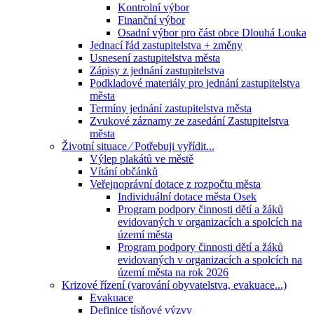
Kontrolní výbor
Finanční výbor
Osadní výbor pro část obce Dlouhá Louka
Jednací řád zastupitelstva + změny
Usnesení zastupitelstva města
Zápisy z jednání zastupitelstva
Podkladové materiály pro jednání zastupitelstva
města
Termíny jednání zastupitelstva města
Zvukové záznamy ze zasedání Zastupitelstva
města
Životní situace ⁄ Potřebuji vyřídit...
Výlep plakátů ve městě
Vítání občánků
Veřejnoprávní dotace z rozpočtu města
Individuální dotace města Osek
Program podpory činnosti dětí a žáků
evidovaných v organizacích a spolcích na
území města
Program podpory činnosti dětí a žáků
evidovaných v organizacích a spolcích na
území města na rok 2026
Krizové řízení (varování obyvatelstva, evakuace...)
Evakuace
Definice tísňové výzvy