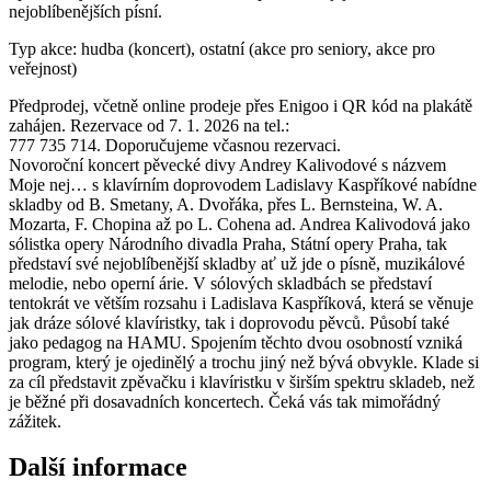
nejoblíbenějších písní.
Typ akce: hudba (koncert), ostatní (akce pro seniory, akce pro
veřejnost)
Předprodej, včetně online prodeje přes Enigoo i QR kód na plakátě
zahájen. Rezervace od 7. 1. 2026 na tel.:
777 735 714. Doporučujeme včasnou rezervaci.
Novoroční koncert pěvecké divy Andrey Kalivodové s názvem
Moje nej… s klavírním doprovodem Ladislavy Kaspříkové nabídne
skladby od B. Smetany, A. Dvořáka, přes L. Bernsteina, W. A.
Mozarta, F. Chopina až po L. Cohena ad. Andrea Kalivodová jako
sólistka opery Národního divadla Praha, Státní opery Praha, tak
představí své nejoblíbenější skladby ať už jde o písně, muzikálové
melodie, nebo operní árie. V sólových skladbách se představí
tentokrát ve větším rozsahu i Ladislava Kaspříková, která se věnuje
jak dráze sólové klavíristky, tak i doprovodu pěvců. Působí také
jako pedagog na HAMU. Spojením těchto dvou osobností vzniká
program, který je ojedinělý a trochu jiný než bývá obvykle. Klade si
za cíl představit zpěvačku i klavíristku v širším spektru skladeb, než
je běžné při dosavadních koncertech. Čeká vás tak mimořádný
zážitek.
Další informace