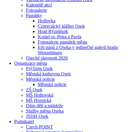
Kalendář akcí
Fotogalerie
Památky
Hrdlovka
Cisterciácký klášter Osek
Hrad Rýzmburk
Kostel sv. Petra a Pavla
Fotogalerie památek města
Erb pánů z Oseka v jedinečné galerii hradu
Wenzelsburg
Osecké slavnosti 2026
Organizace města
FrýTajm Osek
Městská knihovna Osek
Městská policie
Městská policie
ZŠ Osek
MŠ Hrdlovská
MŠ Hornická
Dům dětí a mládeže
Služby města Oseka
JSDH Osek
Podnikatel
Czech POINT