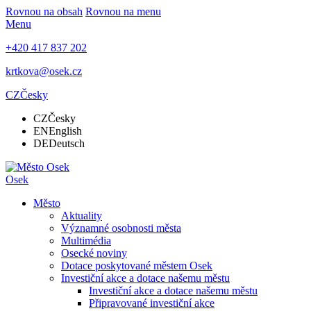
Rovnou na obsah
Rovnou na menu
Menu
+420 417 837 202
krtkova@osek.cz
CZ
Česky
CZ
Česky
EN
English
DE
Deutsch
Osek
Město
Aktuality
Významné osobnosti města
Multimédia
Osecké noviny
Dotace poskytované městem Osek
Investiční akce a dotace našemu městu
Investiční akce a dotace našemu městu
Připravované investiční akce