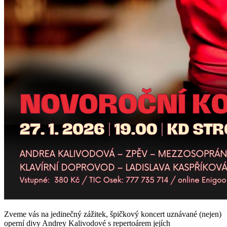
Zveme vás na jedinečný zážitek, špičkový koncert uznávané (nejen)
operní divy Andrey Kalivodové s repertoárem jejích