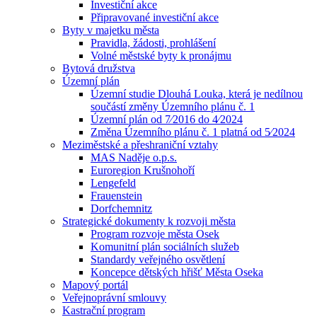
Investiční akce
Připravované investiční akce
Byty v majetku města
Pravidla, žádosti, prohlášení
Volné městské byty k pronájmu
Bytová družstva
Územní plán
Územní studie Dlouhá Louka, která je nedílnou
součástí změny Územního plánu č. 1
Územní plán od 7⁄2016 do 4⁄2024
Změna Územního plánu č. 1 platná od 5⁄2024
Meziměstské a přeshraniční vztahy
MAS Naděje o.p.s.
Euroregion Krušnohoří
Lengefeld
Frauenstein
Dorfchemnitz
Strategické dokumenty k rozvoji města
Program rozvoje města Osek
Komunitní plán sociálních služeb
Standardy veřejného osvětlení
Koncepce dětských hřišť Města Oseka
Mapový portál
Veřejnoprávní smlouvy
Kastrační program