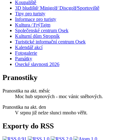
Koupaliště
3D bludiště⁄ Minigolf⁄ Discgolf⁄Sportoviště
Tipy pro turisty
Informace pro turisty
Kultura ⁄ FrýTajm
Společenské centrum Osek
Kulturní dům Stropník
Turistické informační centrum Osek
Kalendář akcí
Fotogalerie
Památky
Osecké slavnosti 2026
Pranostiky
Pranostika na akt. měsíc
Moc hub srpnových - moc vánic sněhových.
Pranostika na akt. den
V srpnu již nelze slunci mnoho věřit.
Exporty do RSS