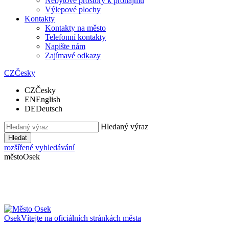
Nebytové prostory k pronájmu
Výlepové plochy
Kontakty
Kontakty na město
Telefonní kontakty
Napište nám
Zajímavé odkazy
CZ
Česky
CZ
Česky
EN
English
DE
Deutsch
Hledaný výraz
Hledat
rozšířené vyhledávání
město
Osek
Osek
Vítejte na oficiálních stránkách města