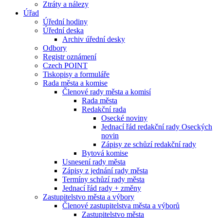
Ztráty a nálezy
Úřad
Úřední hodiny
Úřední deska
Archiv úřední desky
Odbory
Registr oznámení
Czech POINT
Tiskopisy a formuláře
Rada města a komise
Členové rady města a komisí
Rada města
Redakční rada
Osecké noviny
Jednací řád redakční rady Oseckých
novin
Zápisy ze schůzí redakční rady
Bytová komise
Usnesení rady města
Zápisy z jednání rady města
Termíny schůzí rady města
Jednací řád rady + změny
Zastupitelstvo města a výbory
Členové zastupitelstva města a výborů
Zastupitelstvo města