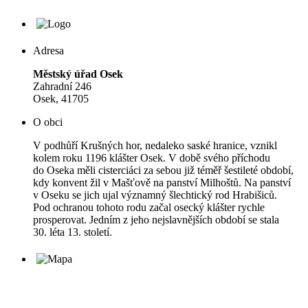
Adresa
Městský úřad Osek
Zahradní 246
Osek, 41705
O obci
V podhůří Krušných hor, nedaleko saské hranice, vznikl
kolem roku 1196 klášter Osek. V době svého příchodu
do Oseka měli cisterciáci za sebou již téměř šestileté období,
kdy konvent žil v Mašťově na panství Milhoštů. Na panství
v Oseku se jich ujal významný šlechtický rod Hrabišiců.
Pod ochranou tohoto rodu začal osecký klášter rychle
prosperovat. Jedním z jeho nejslavnějších období se stala
30. léta 13. století.