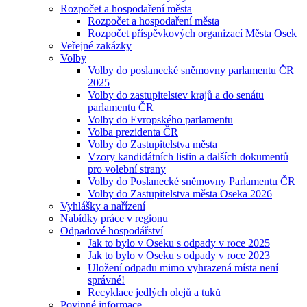
Rozpočet a hospodaření města
Rozpočet a hospodaření města
Rozpočet příspěvkových organizací Města Osek
Veřejné zakázky
Volby
Volby do poslanecké sněmovny parlamentu ČR
2025
Volby do zastupitelstev krajů a do senátu
parlamentu ČR
Volby do Evropského parlamentu
Volba prezidenta ČR
Volby do Zastupitelstva města
Vzory kandidátních listin a dalších dokumentů
pro volební strany
Volby do Poslanecké sněmovny Parlamentu ČR
Volby do Zastupitelstva města Oseka 2026
Vyhlášky a nařízení
Nabídky práce v regionu
Odpadové hospodářství
Jak to bylo v Oseku s odpady v roce 2025
Jak to bylo v Oseku s odpady v roce 2023
Uložení odpadu mimo vyhrazená místa není
správné!
Recyklace jedlých olejů a tuků
Povinné informace