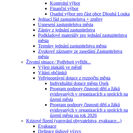
Kontrolní výbor
Finanční výbor
Osadní výbor pro část obce Dlouhá Louka
Jednací řád zastupitelstva + změny
Usnesení zastupitelstva města
Zápisy z jednání zastupitelstva
Podkladové materiály pro jednání zastupitelstva
města
Termíny jednání zastupitelstva města
Zvukové záznamy ze zasedání Zastupitelstva
města
Životní situace ⁄ Potřebuji vyřídit...
Výlep plakátů ve městě
Vítání občánků
Veřejnoprávní dotace z rozpočtu města
Individuální dotace města Osek
Program podpory činnosti dětí a žáků
evidovaných v organizacích a spolcích na
území města
Program podpory činnosti dětí a žáků
evidovaných v organizacích a spolcích na
území města na rok 2026
Krizové řízení (varování obyvatelstva, evakuace...)
Evakuace
Definice tísňové výzvy