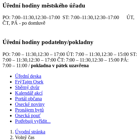
Úřední hodiny městského úřadu
PO: 7:00–11:30,12:30–17:00 ST: 7:00–11:30,12:30–17:00 ÚT,
ČT, PÁ - po domluvě
Úřední hodiny podatelny/pokladny
PO: 7:00 – 11:30,12:30 – 17:00 ÚT: 7:00 – 11:30,12:30 – 15:00 ST:
7:00 – 11:30,12:30 – 17:00 ČT: 7:00 – 11:30,12:30 – 15:00 PÁ:
7:00 – 11:00 /
pokladna v pátek uzavřena
Úřední deska
FrýTajm Osek
Sběrný dvůr
Kalendář akcí
Portál občana
Osecké noviny
Pronájem bytů
Osecká pouť
Potřebuji vyřídit...
Úvodní stránka
Volný čas