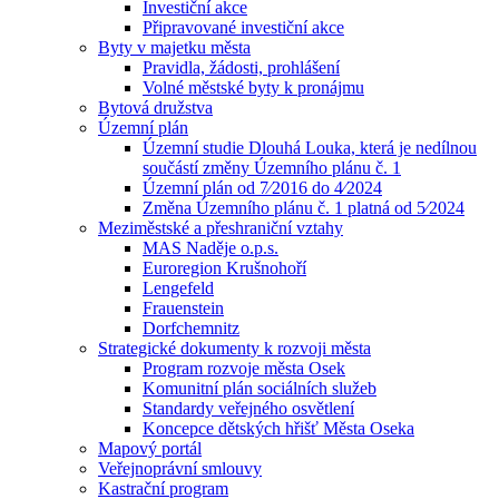
Investiční akce
Připravované investiční akce
Byty v majetku města
Pravidla, žádosti, prohlášení
Volné městské byty k pronájmu
Bytová družstva
Územní plán
Územní studie Dlouhá Louka, která je nedílnou
součástí změny Územního plánu č. 1
Územní plán od 7⁄2016 do 4⁄2024
Změna Územního plánu č. 1 platná od 5⁄2024
Meziměstské a přeshraniční vztahy
MAS Naděje o.p.s.
Euroregion Krušnohoří
Lengefeld
Frauenstein
Dorfchemnitz
Strategické dokumenty k rozvoji města
Program rozvoje města Osek
Komunitní plán sociálních služeb
Standardy veřejného osvětlení
Koncepce dětských hřišť Města Oseka
Mapový portál
Veřejnoprávní smlouvy
Kastrační program