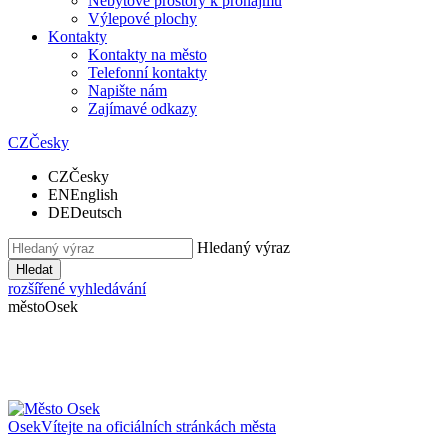
Nebytové prostory k pronájmu
Výlepové plochy
Kontakty
Kontakty na město
Telefonní kontakty
Napište nám
Zajímavé odkazy
CZ
Česky
CZ
Česky
EN
English
DE
Deutsch
Hledaný výraz
Hledat
rozšířené vyhledávání
město
Osek
Osek
Vítejte na oficiálních stránkách města