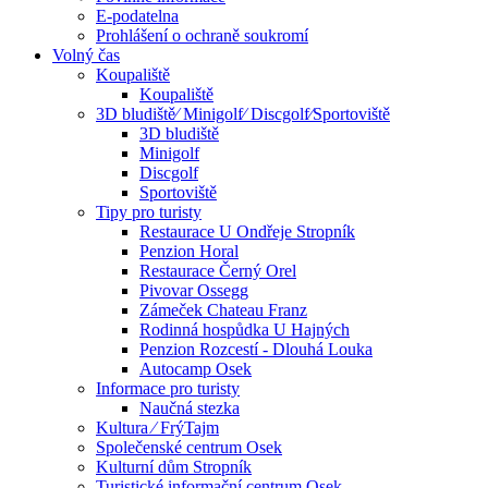
E-podatelna
Prohlášení o ochraně soukromí
Volný čas
Koupaliště
Koupaliště
3D bludiště⁄ Minigolf⁄ Discgolf⁄Sportoviště
3D bludiště
Minigolf
Discgolf
Sportoviště
Tipy pro turisty
Restaurace U Ondřeje Stropník
Penzion Horal
Restaurace Černý Orel
Pivovar Ossegg
Zámeček Chateau Franz
Rodinná hospůdka U Hajných
Penzion Rozcestí - Dlouhá Louka
Autocamp Osek
Informace pro turisty
Naučná stezka
Kultura ⁄ FrýTajm
Společenské centrum Osek
Kulturní dům Stropník
Turistické informační centrum Osek