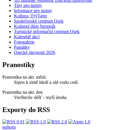
3D bludiště⁄ Minigolf⁄ Discgolf⁄Sportoviště
Tipy pro turisty
Informace pro turisty
Kultura ⁄ FrýTajm
Společenské centrum Osek
Kulturní dům Stropník
Turistické informační centrum Osek
Kalendář akcí
Fotogalerie
Památky
Osecké slavnosti 2026
Pranostiky
Pranostika na akt. měsíc
Srpen k zimě hledí a rád vodu cedí.
Pranostika na akt. den
Vavřincův déšť - myší úroda.
Exporty do RSS
nahoru