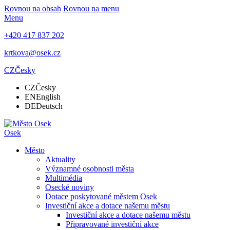
Rovnou na obsah
Rovnou na menu
Menu
+420 417 837 202
krtkova@osek.cz
CZ
Česky
CZ
Česky
EN
English
DE
Deutsch
Osek
Město
Aktuality
Významné osobnosti města
Multimédia
Osecké noviny
Dotace poskytované městem Osek
Investiční akce a dotace našemu městu
Investiční akce a dotace našemu městu
Připravované investiční akce