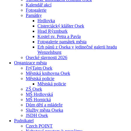
Kalendář akcí
Fotogalerie
Památky
Hrdlovka
Cisterciácký klášter Osek
Hrad Rýzmburk
Kostel sv. Petra a Pavla
Fotogalerie památek města
Erb pánů z Oseka v jedinečné galerii hradu
Wenzelsburg
Osecké slavnosti 2026
Organizace města
FrýTajm Osek
Městská knihovna Osek
Městská policie
Městská policie
ZŠ Osek
MŠ Hrdlovská
MŠ Hornická
Dům dětí a mládeže
Služby města Oseka
JSDH Osek
Podnikatel
Czech POINT