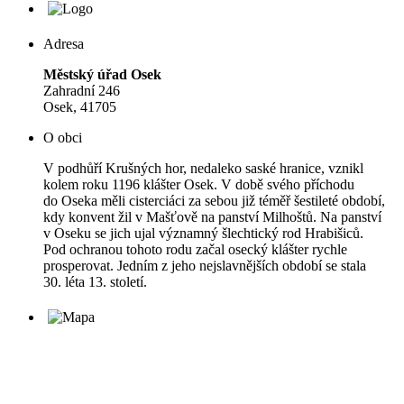
Adresa
Městský úřad Osek
Zahradní 246
Osek, 41705
O obci
V podhůří Krušných hor, nedaleko saské hranice, vznikl
kolem roku 1196 klášter Osek. V době svého příchodu
do Oseka měli cisterciáci za sebou již téměř šestileté období,
kdy konvent žil v Mašťově na panství Milhoštů. Na panství
v Oseku se jich ujal významný šlechtický rod Hrabišiců.
Pod ochranou tohoto rodu začal osecký klášter rychle
prosperovat. Jedním z jeho nejslavnějších období se stala
30. léta 13. století.