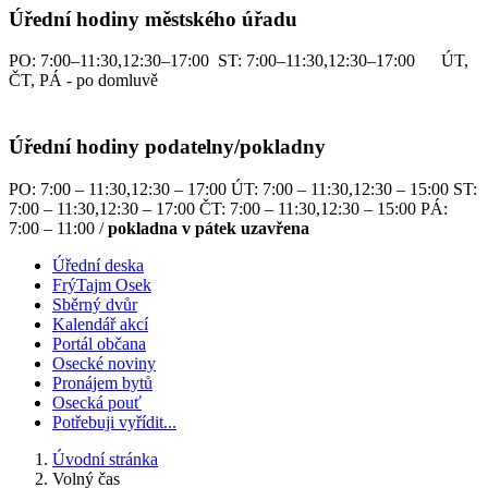
Úřední hodiny městského úřadu
PO: 7:00–11:30,12:30–17:00 ST: 7:00–11:30,12:30–17:00 ÚT,
ČT, PÁ - po domluvě
Úřední hodiny podatelny/pokladny
PO: 7:00 – 11:30,12:30 – 17:00 ÚT: 7:00 – 11:30,12:30 – 15:00 ST:
7:00 – 11:30,12:30 – 17:00 ČT: 7:00 – 11:30,12:30 – 15:00 PÁ:
7:00 – 11:00 /
pokladna v pátek uzavřena
Úřední deska
FrýTajm Osek
Sběrný dvůr
Kalendář akcí
Portál občana
Osecké noviny
Pronájem bytů
Osecká pouť
Potřebuji vyřídit...
Úvodní stránka
Volný čas