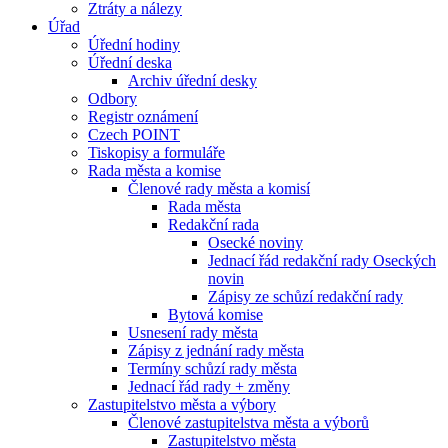
Ztráty a nálezy
Úřad
Úřední hodiny
Úřední deska
Archiv úřední desky
Odbory
Registr oznámení
Czech POINT
Tiskopisy a formuláře
Rada města a komise
Členové rady města a komisí
Rada města
Redakční rada
Osecké noviny
Jednací řád redakční rady Oseckých
novin
Zápisy ze schůzí redakční rady
Bytová komise
Usnesení rady města
Zápisy z jednání rady města
Termíny schůzí rady města
Jednací řád rady + změny
Zastupitelstvo města a výbory
Členové zastupitelstva města a výborů
Zastupitelstvo města