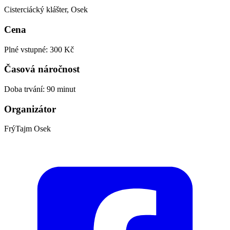
Cisterciácký klášter, Osek
Cena
Plné vstupné: 300 Kč
Časová náročnost
Doba trvání: 90 minut
Organizátor
FrýTajm Osek