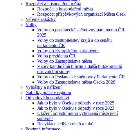
Rozpočet a hospodaření města
Rozpočet a hospodaření města
Rozpočet příspěvkových organizací Města Osek
Veřejné zakázky
Volby
Volby do poslanecké sněmovny parlamentu ČR
2025
Volby do zastupitelstev krajů a do senátu
parlamentu ČR
Volby do Evropského parlamentu
Volba prezidenta ČR
Volby do Zastupitelstva města
Vzory kandidátních listin a dalších dokumentů
pro volební strany
Volby do Poslanecké sněmovny Parlamentu ČR
Volby do Zastupitelstva města Oseka 2026
Vyhlášky a nařízení
Nabídky práce v regionu
Odpadové hospodářství
Jak to bylo v Oseku s odpady v roce 2025
Jak to bylo v Oseku s odpady v roce 2023
Uložení odpadu mimo vyhrazená místa není
správné!
Recyklace jedlých olejů a tuků
Povinné informace