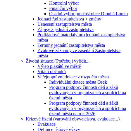
Kontrolní výbor
Finanční výbor
Osadní výbor pro část obce Dlouhá Louka
Jednací řád zastupitelstva + změny
Usnesení zastupitelstva města
Zápisy z jednání zastupitelstva
Podkladové materiály pro jednání zastupitelstva
města
Termíny jednání zastupitelstva města
Zvukové záznamy ze zasedání Zastupitelstva
města
Životní situace ⁄ Potřebuji vyřídit...
Výlep plakátů ve městě
Vítání občánků
Veřejnoprávní dotace z rozpočtu města
Individuální dotace města Osek
Program podpory činnosti dětí a žáků
evidovaných v organizacích a spolcích na
území města
Program podpory činnosti dětí a žáků
evidovaných v organizacích a spolcích na
území města na rok 2026
Krizové řízení (varování obyvatelstva, evakuace...)
Evakuace
Definice tísňové výzvy