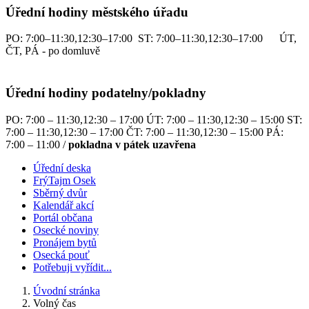
Úřední hodiny městského úřadu
PO: 7:00–11:30,12:30–17:00 ST: 7:00–11:30,12:30–17:00 ÚT,
ČT, PÁ - po domluvě
Úřední hodiny podatelny/pokladny
PO: 7:00 – 11:30,12:30 – 17:00 ÚT: 7:00 – 11:30,12:30 – 15:00 ST:
7:00 – 11:30,12:30 – 17:00 ČT: 7:00 – 11:30,12:30 – 15:00 PÁ:
7:00 – 11:00 /
pokladna v pátek uzavřena
Úřední deska
FrýTajm Osek
Sběrný dvůr
Kalendář akcí
Portál občana
Osecké noviny
Pronájem bytů
Osecká pouť
Potřebuji vyřídit...
Úvodní stránka
Volný čas