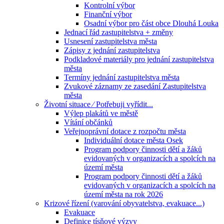
Kontrolní výbor
Finanční výbor
Osadní výbor pro část obce Dlouhá Louka
Jednací řád zastupitelstva + změny
Usnesení zastupitelstva města
Zápisy z jednání zastupitelstva
Podkladové materiály pro jednání zastupitelstva
města
Termíny jednání zastupitelstva města
Zvukové záznamy ze zasedání Zastupitelstva
města
Životní situace ⁄ Potřebuji vyřídit...
Výlep plakátů ve městě
Vítání občánků
Veřejnoprávní dotace z rozpočtu města
Individuální dotace města Osek
Program podpory činnosti dětí a žáků
evidovaných v organizacích a spolcích na
území města
Program podpory činnosti dětí a žáků
evidovaných v organizacích a spolcích na
území města na rok 2026
Krizové řízení (varování obyvatelstva, evakuace...)
Evakuace
Definice tísňové výzvy