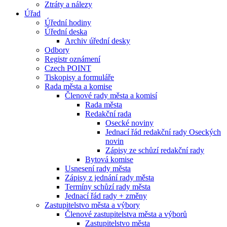
Ztráty a nálezy
Úřad
Úřední hodiny
Úřední deska
Archiv úřední desky
Odbory
Registr oznámení
Czech POINT
Tiskopisy a formuláře
Rada města a komise
Členové rady města a komisí
Rada města
Redakční rada
Osecké noviny
Jednací řád redakční rady Oseckých
novin
Zápisy ze schůzí redakční rady
Bytová komise
Usnesení rady města
Zápisy z jednání rady města
Termíny schůzí rady města
Jednací řád rady + změny
Zastupitelstvo města a výbory
Členové zastupitelstva města a výborů
Zastupitelstvo města