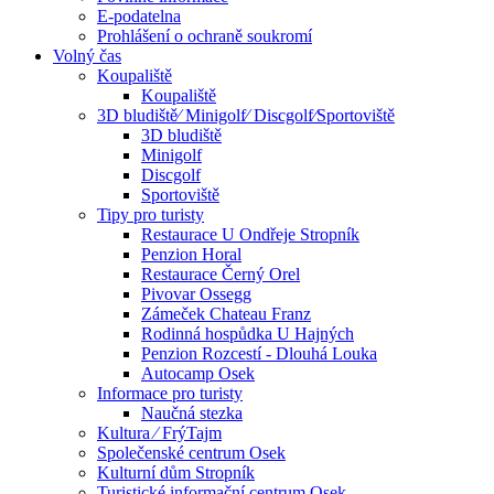
E-podatelna
Prohlášení o ochraně soukromí
Volný čas
Koupaliště
Koupaliště
3D bludiště⁄ Minigolf⁄ Discgolf⁄Sportoviště
3D bludiště
Minigolf
Discgolf
Sportoviště
Tipy pro turisty
Restaurace U Ondřeje Stropník
Penzion Horal
Restaurace Černý Orel
Pivovar Ossegg
Zámeček Chateau Franz
Rodinná hospůdka U Hajných
Penzion Rozcestí - Dlouhá Louka
Autocamp Osek
Informace pro turisty
Naučná stezka
Kultura ⁄ FrýTajm
Společenské centrum Osek
Kulturní dům Stropník
Turistické informační centrum Osek