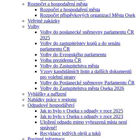
Rozpočet a hospodaření města
Rozpočet a hospodaření města
Rozpočet příspěvkových organizací Města Osek
Veřejné zakázky
Volby
Volby do poslanecké sněmovny parlamentu ČR
2025
Volby do zastupitelstev krajů a do senátu
parlamentu ČR
Volby do Evropského parlamentu
Volba prezidenta ČR
Volby do Zastupitelstva města
Vzory kandidátních listin a dalších dokumentů
pro volební strany
Volby do Poslanecké sněmovny Parlamentu ČR
Volby do Zastupitelstva města Oseka 2026
Vyhlášky a nařízení
Nabídky práce v regionu
Odpadové hospodářství
Jak to bylo v Oseku s odpady v roce 2025
Jak to bylo v Oseku s odpady v roce 2023
Uložení odpadu mimo vyhrazená místa není
správné!
Recyklace jedlých olejů a tuků
Povinné informace