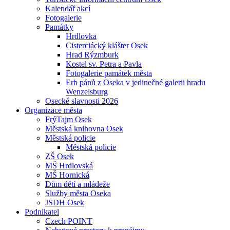
Kalendář akcí
Fotogalerie
Památky
Hrdlovka
Cisterciácký klášter Osek
Hrad Rýzmburk
Kostel sv. Petra a Pavla
Fotogalerie památek města
Erb pánů z Oseka v jedinečné galerii hradu
Wenzelsburg
Osecké slavnosti 2026
Organizace města
FrýTajm Osek
Městská knihovna Osek
Městská policie
Městská policie
ZŠ Osek
MŠ Hrdlovská
MŠ Hornická
Dům dětí a mládeže
Služby města Oseka
JSDH Osek
Podnikatel
Czech POINT