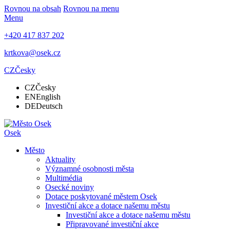
Rovnou na obsah
Rovnou na menu
Menu
+420 417 837 202
krtkova@osek.cz
CZ
Česky
CZ
Česky
EN
English
DE
Deutsch
Osek
Město
Aktuality
Významné osobnosti města
Multimédia
Osecké noviny
Dotace poskytované městem Osek
Investiční akce a dotace našemu městu
Investiční akce a dotace našemu městu
Připravované investiční akce