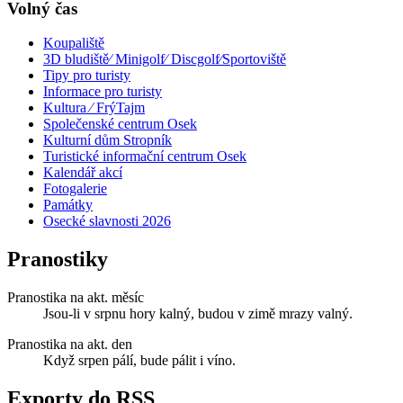
Volný čas
Koupaliště
3D bludiště⁄ Minigolf⁄ Discgolf⁄Sportoviště
Tipy pro turisty
Informace pro turisty
Kultura ⁄ FrýTajm
Společenské centrum Osek
Kulturní dům Stropník
Turistické informační centrum Osek
Kalendář akcí
Fotogalerie
Památky
Osecké slavnosti 2026
Pranostiky
Pranostika na akt. měsíc
Jsou-li v srpnu hory kalný, budou v zimě mrazy valný.
Pranostika na akt. den
Když srpen pálí, bude pálit i víno.
Exporty do RSS