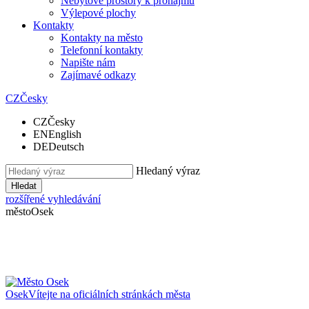
Nebytové prostory k pronájmu
Výlepové plochy
Kontakty
Kontakty na město
Telefonní kontakty
Napište nám
Zajímavé odkazy
CZ
Česky
CZ
Česky
EN
English
DE
Deutsch
Hledaný výraz
Hledat
rozšířené vyhledávání
město
Osek
Osek
Vítejte na oficiálních stránkách města