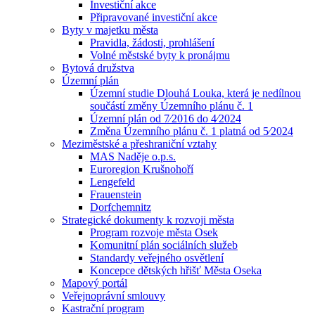
Investiční akce
Připravované investiční akce
Byty v majetku města
Pravidla, žádosti, prohlášení
Volné městské byty k pronájmu
Bytová družstva
Územní plán
Územní studie Dlouhá Louka, která je nedílnou
součástí změny Územního plánu č. 1
Územní plán od 7⁄2016 do 4⁄2024
Změna Územního plánu č. 1 platná od 5⁄2024
Meziměstské a přeshraniční vztahy
MAS Naděje o.p.s.
Euroregion Krušnohoří
Lengefeld
Frauenstein
Dorfchemnitz
Strategické dokumenty k rozvoji města
Program rozvoje města Osek
Komunitní plán sociálních služeb
Standardy veřejného osvětlení
Koncepce dětských hřišť Města Oseka
Mapový portál
Veřejnoprávní smlouvy
Kastrační program