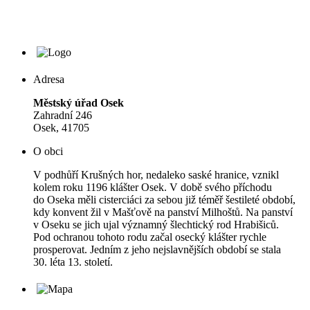
Adresa
Městský úřad Osek
Zahradní 246
Osek, 41705
O obci
V podhůří Krušných hor, nedaleko saské hranice, vznikl
kolem roku 1196 klášter Osek. V době svého příchodu
do Oseka měli cisterciáci za sebou již téměř šestileté období,
kdy konvent žil v Mašťově na panství Milhoštů. Na panství
v Oseku se jich ujal významný šlechtický rod Hrabišiců.
Pod ochranou tohoto rodu začal osecký klášter rychle
prosperovat. Jedním z jeho nejslavnějších období se stala
30. léta 13. století.