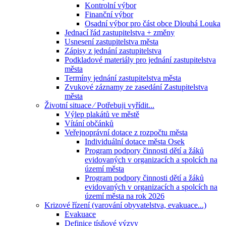
Kontrolní výbor
Finanční výbor
Osadní výbor pro část obce Dlouhá Louka
Jednací řád zastupitelstva + změny
Usnesení zastupitelstva města
Zápisy z jednání zastupitelstva
Podkladové materiály pro jednání zastupitelstva
města
Termíny jednání zastupitelstva města
Zvukové záznamy ze zasedání Zastupitelstva
města
Životní situace ⁄ Potřebuji vyřídit...
Výlep plakátů ve městě
Vítání občánků
Veřejnoprávní dotace z rozpočtu města
Individuální dotace města Osek
Program podpory činnosti dětí a žáků
evidovaných v organizacích a spolcích na
území města
Program podpory činnosti dětí a žáků
evidovaných v organizacích a spolcích na
území města na rok 2026
Krizové řízení (varování obyvatelstva, evakuace...)
Evakuace
Definice tísňové výzvy