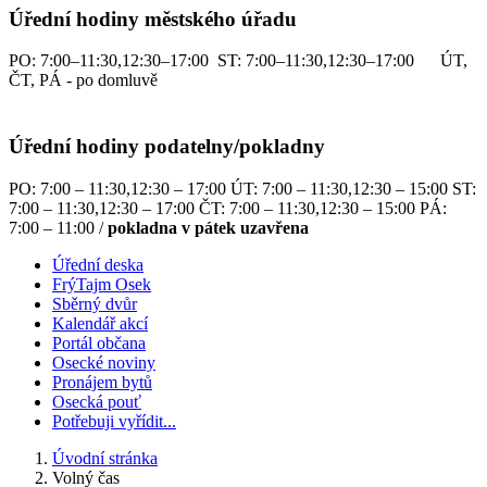
Úřední hodiny městského úřadu
PO: 7:00–11:30,12:30–17:00 ST: 7:00–11:30,12:30–17:00 ÚT,
ČT, PÁ - po domluvě
Úřední hodiny podatelny/pokladny
PO: 7:00 – 11:30,12:30 – 17:00 ÚT: 7:00 – 11:30,12:30 – 15:00 ST:
7:00 – 11:30,12:30 – 17:00 ČT: 7:00 – 11:30,12:30 – 15:00 PÁ:
7:00 – 11:00 /
pokladna v pátek uzavřena
Úřední deska
FrýTajm Osek
Sběrný dvůr
Kalendář akcí
Portál občana
Osecké noviny
Pronájem bytů
Osecká pouť
Potřebuji vyřídit...
Úvodní stránka
Volný čas