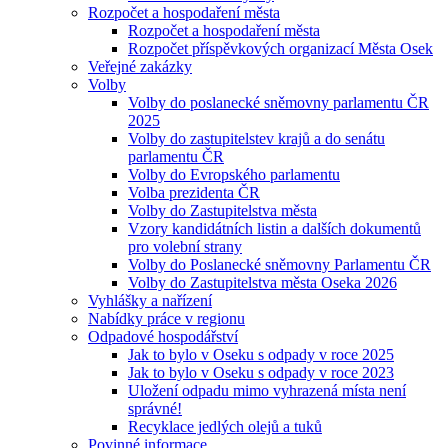
Rozpočet a hospodaření města
Rozpočet a hospodaření města
Rozpočet příspěvkových organizací Města Osek
Veřejné zakázky
Volby
Volby do poslanecké sněmovny parlamentu ČR
2025
Volby do zastupitelstev krajů a do senátu
parlamentu ČR
Volby do Evropského parlamentu
Volba prezidenta ČR
Volby do Zastupitelstva města
Vzory kandidátních listin a dalších dokumentů
pro volební strany
Volby do Poslanecké sněmovny Parlamentu ČR
Volby do Zastupitelstva města Oseka 2026
Vyhlášky a nařízení
Nabídky práce v regionu
Odpadové hospodářství
Jak to bylo v Oseku s odpady v roce 2025
Jak to bylo v Oseku s odpady v roce 2023
Uložení odpadu mimo vyhrazená místa není
správné!
Recyklace jedlých olejů a tuků
Povinné informace