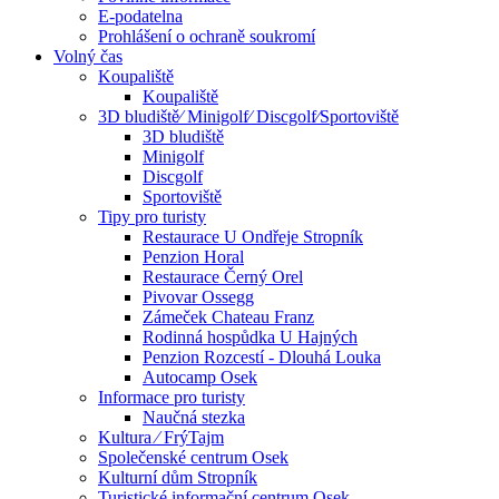
E-podatelna
Prohlášení o ochraně soukromí
Volný čas
Koupaliště
Koupaliště
3D bludiště⁄ Minigolf⁄ Discgolf⁄Sportoviště
3D bludiště
Minigolf
Discgolf
Sportoviště
Tipy pro turisty
Restaurace U Ondřeje Stropník
Penzion Horal
Restaurace Černý Orel
Pivovar Ossegg
Zámeček Chateau Franz
Rodinná hospůdka U Hajných
Penzion Rozcestí - Dlouhá Louka
Autocamp Osek
Informace pro turisty
Naučná stezka
Kultura ⁄ FrýTajm
Společenské centrum Osek
Kulturní dům Stropník
Turistické informační centrum Osek