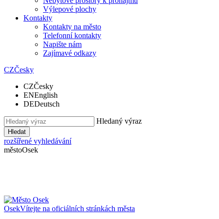
Nebytové prostory k pronájmu
Výlepové plochy
Kontakty
Kontakty na město
Telefonní kontakty
Napište nám
Zajímavé odkazy
CZ
Česky
CZ
Česky
EN
English
DE
Deutsch
Hledaný výraz
Hledat
rozšířené vyhledávání
město
Osek
Osek
Vítejte na oficiálních stránkách města