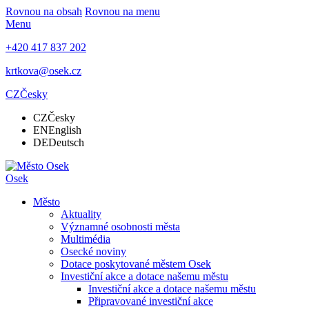
Rovnou na obsah
Rovnou na menu
Menu
+420 417 837 202
krtkova@osek.cz
CZ
Česky
CZ
Česky
EN
English
DE
Deutsch
Osek
Město
Aktuality
Významné osobnosti města
Multimédia
Osecké noviny
Dotace poskytované městem Osek
Investiční akce a dotace našemu městu
Investiční akce a dotace našemu městu
Připravované investiční akce