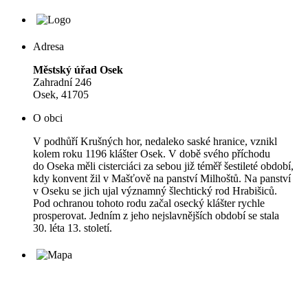
Adresa
Městský úřad Osek
Zahradní 246
Osek, 41705
O obci
V podhůří Krušných hor, nedaleko saské hranice, vznikl
kolem roku 1196 klášter Osek. V době svého příchodu
do Oseka měli cisterciáci za sebou již téměř šestileté období,
kdy konvent žil v Mašťově na panství Milhoštů. Na panství
v Oseku se jich ujal významný šlechtický rod Hrabišiců.
Pod ochranou tohoto rodu začal osecký klášter rychle
prosperovat. Jedním z jeho nejslavnějších období se stala
30. léta 13. století.