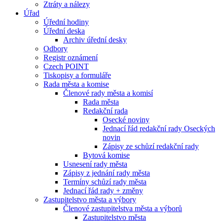
Ztráty a nálezy
Úřad
Úřední hodiny
Úřední deska
Archiv úřední desky
Odbory
Registr oznámení
Czech POINT
Tiskopisy a formuláře
Rada města a komise
Členové rady města a komisí
Rada města
Redakční rada
Osecké noviny
Jednací řád redakční rady Oseckých
novin
Zápisy ze schůzí redakční rady
Bytová komise
Usnesení rady města
Zápisy z jednání rady města
Termíny schůzí rady města
Jednací řád rady + změny
Zastupitelstvo města a výbory
Členové zastupitelstva města a výborů
Zastupitelstvo města