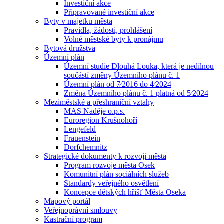
Investiční akce
Připravované investiční akce
Byty v majetku města
Pravidla, žádosti, prohlášení
Volné městské byty k pronájmu
Bytová družstva
Územní plán
Územní studie Dlouhá Louka, která je nedílnou
součástí změny Územního plánu č. 1
Územní plán od 7⁄2016 do 4⁄2024
Změna Územního plánu č. 1 platná od 5⁄2024
Meziměstské a přeshraniční vztahy
MAS Naděje o.p.s.
Euroregion Krušnohoří
Lengefeld
Frauenstein
Dorfchemnitz
Strategické dokumenty k rozvoji města
Program rozvoje města Osek
Komunitní plán sociálních služeb
Standardy veřejného osvětlení
Koncepce dětských hřišť Města Oseka
Mapový portál
Veřejnoprávní smlouvy
Kastrační program