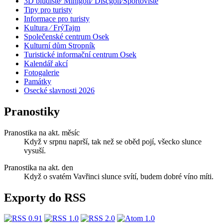
3D bludiště⁄ Minigolf⁄ Discgolf⁄Sportoviště
Tipy pro turisty
Informace pro turisty
Kultura ⁄ FrýTajm
Společenské centrum Osek
Kulturní dům Stropník
Turistické informační centrum Osek
Kalendář akcí
Fotogalerie
Památky
Osecké slavnosti 2026
Pranostiky
Pranostika na akt. měsíc
Když v srpnu naprší, tak než se oběd pojí, všecko slunce
vysuší.
Pranostika na akt. den
Když o svatém Vavřinci slunce svítí, budem dobré víno míti.
Exporty do RSS