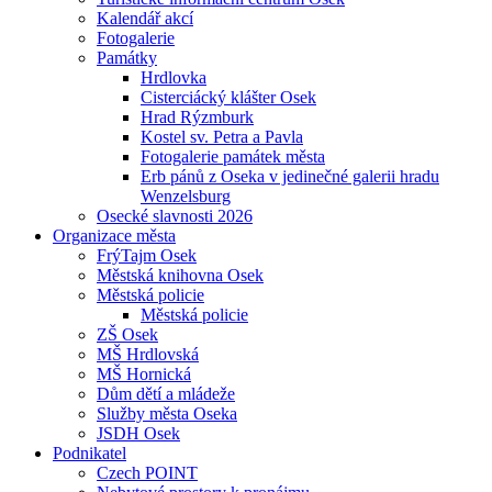
Kalendář akcí
Fotogalerie
Památky
Hrdlovka
Cisterciácký klášter Osek
Hrad Rýzmburk
Kostel sv. Petra a Pavla
Fotogalerie památek města
Erb pánů z Oseka v jedinečné galerii hradu
Wenzelsburg
Osecké slavnosti 2026
Organizace města
FrýTajm Osek
Městská knihovna Osek
Městská policie
Městská policie
ZŠ Osek
MŠ Hrdlovská
MŠ Hornická
Dům dětí a mládeže
Služby města Oseka
JSDH Osek
Podnikatel
Czech POINT