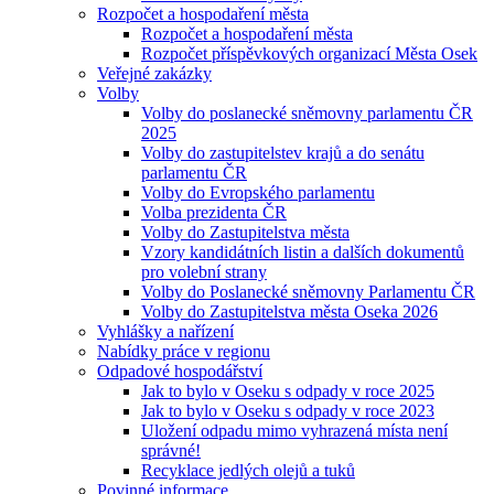
Rozpočet a hospodaření města
Rozpočet a hospodaření města
Rozpočet příspěvkových organizací Města Osek
Veřejné zakázky
Volby
Volby do poslanecké sněmovny parlamentu ČR
2025
Volby do zastupitelstev krajů a do senátu
parlamentu ČR
Volby do Evropského parlamentu
Volba prezidenta ČR
Volby do Zastupitelstva města
Vzory kandidátních listin a dalších dokumentů
pro volební strany
Volby do Poslanecké sněmovny Parlamentu ČR
Volby do Zastupitelstva města Oseka 2026
Vyhlášky a nařízení
Nabídky práce v regionu
Odpadové hospodářství
Jak to bylo v Oseku s odpady v roce 2025
Jak to bylo v Oseku s odpady v roce 2023
Uložení odpadu mimo vyhrazená místa není
správné!
Recyklace jedlých olejů a tuků
Povinné informace