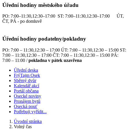
Úřední hodiny městského úřadu
PO: 7:00–11:30,12:30–17:00 ST: 7:00–11:30,12:30–17:00 ÚT,
ČT, PÁ - po domluvě
Úřední hodiny podatelny/pokladny
PO: 7:00 – 11:30,12:30 – 17:00 ÚT: 7:00 – 11:30,12:30 – 15:00 ST:
7:00 – 11:30,12:30 – 17:00 ČT: 7:00 – 11:30,12:30 – 15:00 PÁ:
7:00 – 11:00 /
pokladna v pátek uzavřena
Úřední deska
FrýTajm Osek
Sběrný dvůr
Kalendář akcí
Portál občana
Osecké noviny
Pronájem bytů
Osecká pouť
Potřebuji vyřídit...
Úvodní stránka
Volný čas