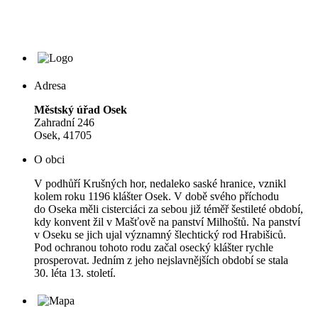
Adresa
Městský úřad Osek
Zahradní 246
Osek, 41705
O obci
V podhůří Krušných hor, nedaleko saské hranice, vznikl
kolem roku 1196 klášter Osek. V době svého příchodu
do Oseka měli cisterciáci za sebou již téměř šestileté období,
kdy konvent žil v Mašťově na panství Milhoštů. Na panství
v Oseku se jich ujal významný šlechtický rod Hrabišiců.
Pod ochranou tohoto rodu začal osecký klášter rychle
prosperovat. Jedním z jeho nejslavnějších období se stala
30. léta 13. století.