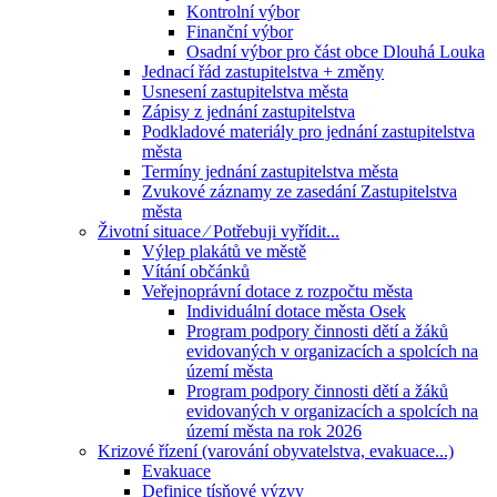
Kontrolní výbor
Finanční výbor
Osadní výbor pro část obce Dlouhá Louka
Jednací řád zastupitelstva + změny
Usnesení zastupitelstva města
Zápisy z jednání zastupitelstva
Podkladové materiály pro jednání zastupitelstva
města
Termíny jednání zastupitelstva města
Zvukové záznamy ze zasedání Zastupitelstva
města
Životní situace ⁄ Potřebuji vyřídit...
Výlep plakátů ve městě
Vítání občánků
Veřejnoprávní dotace z rozpočtu města
Individuální dotace města Osek
Program podpory činnosti dětí a žáků
evidovaných v organizacích a spolcích na
území města
Program podpory činnosti dětí a žáků
evidovaných v organizacích a spolcích na
území města na rok 2026
Krizové řízení (varování obyvatelstva, evakuace...)
Evakuace
Definice tísňové výzvy