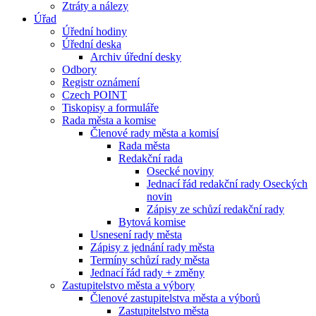
Ztráty a nálezy
Úřad
Úřední hodiny
Úřední deska
Archiv úřední desky
Odbory
Registr oznámení
Czech POINT
Tiskopisy a formuláře
Rada města a komise
Členové rady města a komisí
Rada města
Redakční rada
Osecké noviny
Jednací řád redakční rady Oseckých
novin
Zápisy ze schůzí redakční rady
Bytová komise
Usnesení rady města
Zápisy z jednání rady města
Termíny schůzí rady města
Jednací řád rady + změny
Zastupitelstvo města a výbory
Členové zastupitelstva města a výborů
Zastupitelstvo města