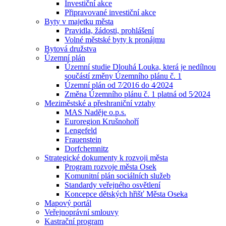
Investiční akce
Připravované investiční akce
Byty v majetku města
Pravidla, žádosti, prohlášení
Volné městské byty k pronájmu
Bytová družstva
Územní plán
Územní studie Dlouhá Louka, která je nedílnou
součástí změny Územního plánu č. 1
Územní plán od 7⁄2016 do 4⁄2024
Změna Územního plánu č. 1 platná od 5⁄2024
Meziměstské a přeshraniční vztahy
MAS Naděje o.p.s.
Euroregion Krušnohoří
Lengefeld
Frauenstein
Dorfchemnitz
Strategické dokumenty k rozvoji města
Program rozvoje města Osek
Komunitní plán sociálních služeb
Standardy veřejného osvětlení
Koncepce dětských hřišť Města Oseka
Mapový portál
Veřejnoprávní smlouvy
Kastrační program