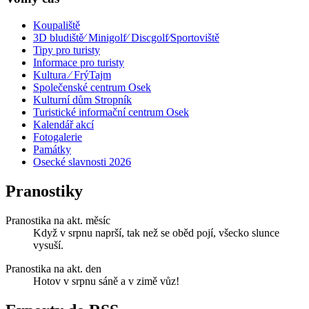
Koupaliště
3D bludiště⁄ Minigolf⁄ Discgolf⁄Sportoviště
Tipy pro turisty
Informace pro turisty
Kultura ⁄ FrýTajm
Společenské centrum Osek
Kulturní dům Stropník
Turistické informační centrum Osek
Kalendář akcí
Fotogalerie
Památky
Osecké slavnosti 2026
Pranostiky
Pranostika na akt. měsíc
Když v srpnu naprší, tak než se oběd pojí, všecko slunce
vysuší.
Pranostika na akt. den
Hotov v srpnu sáně a v zimě vůz!