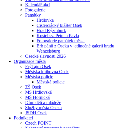
Kalendář akcí
Fotogalerie
Památky
Hrdlovka
Cisterciácký klášter Osek
Hrad Rýzmburk
Kostel sv. Petra a Pavla
Fotogalerie památek města
Erb pánů z Oseka v jedinečné galerii hradu
Wenzelsburg
Osecké slavnosti 2026
Organizace města
FrýTajm Osek
Městská knihovna Osek
Městská policie
Městská policie
ZŠ Osek
MŠ Hrdlovská
MŠ Hornická
Dům dětí a mládeže
Služby města Oseka
JSDH Osek
Podnikatel
Czech POINT