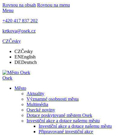
Rovnou na obsah
Rovnou na menu
Menu
+420 417 837 202
krtkova@osek.cz
CZ
Česky
CZ
Česky
EN
English
DE
Deutsch
Osek
Město
Aktuality
Významné osobnosti města
Multimédia
Osecké noviny
Dotace poskytované městem Osek
Investiční akce a dotace našemu městu
Investiční akce a dotace našemu městu
Připravované investiční akce