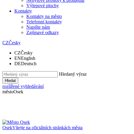
Nebytové prostory k pronájmu
Výlepové plochy
Kontakty
Kontakty na město
Telefonní kontakty
Napište nám
Zajímavé odkazy
CZ
Česky
CZ
Česky
EN
English
DE
Deutsch
Hledaný výraz
Hledat
rozšířené vyhledávání
město
Osek
Osek
Vítejte na oficiálních stránkách města