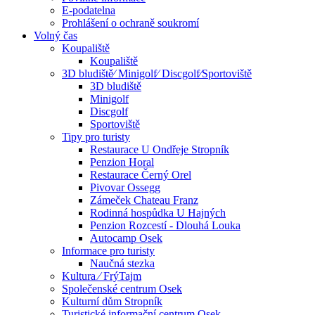
E-podatelna
Prohlášení o ochraně soukromí
Volný čas
Koupaliště
Koupaliště
3D bludiště⁄ Minigolf⁄ Discgolf⁄Sportoviště
3D bludiště
Minigolf
Discgolf
Sportoviště
Tipy pro turisty
Restaurace U Ondřeje Stropník
Penzion Horal
Restaurace Černý Orel
Pivovar Ossegg
Zámeček Chateau Franz
Rodinná hospůdka U Hajných
Penzion Rozcestí - Dlouhá Louka
Autocamp Osek
Informace pro turisty
Naučná stezka
Kultura ⁄ FrýTajm
Společenské centrum Osek
Kulturní dům Stropník
Turistické informační centrum Osek