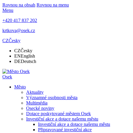
Rovnou na obsah
Rovnou na menu
Menu
+420 417 837 202
krtkova@osek.cz
CZ
Česky
CZ
Česky
EN
English
DE
Deutsch
Osek
Město
Aktuality
Významné osobnosti města
Multimédia
Osecké noviny
Dotace poskytované městem Osek
Investiční akce a dotace našemu městu
Investiční akce a dotace našemu městu
Připravované investiční akce