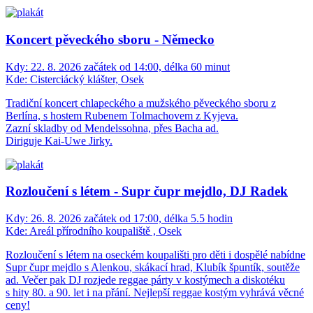
Koncert pěveckého sboru - Německo
Kdy:
22. 8. 2026 začátek od 14:00, délka 60 minut
Kde:
Cisterciácký klášter, Osek
Tradiční koncert chlapeckého a mužského pěveckého sboru z
Berlína, s hostem Rubenem Tolmachovem z Kyjeva.
Zazní skladby od Mendelssohna, přes Bacha ad.
Diriguje Kai-Uwe Jirky.
Rozloučení s létem - Supr čupr mejdlo, DJ Radek
Kdy:
26. 8. 2026 začátek od 17:00, délka 5.5 hodin
Kde:
Areál přírodního koupaliště , Osek
Rozloučení s létem na oseckém koupališti pro děti i dospělé nabídne
Supr čupr mejdlo s Alenkou, skákací hrad, Klubík špuntík, soutěže
ad. Večer pak DJ rozjede reggae párty v kostýmech a diskotéku
s hity 80. a 90. let i na přání. Nejlepší reggae kostým vyhrává věcné
ceny!