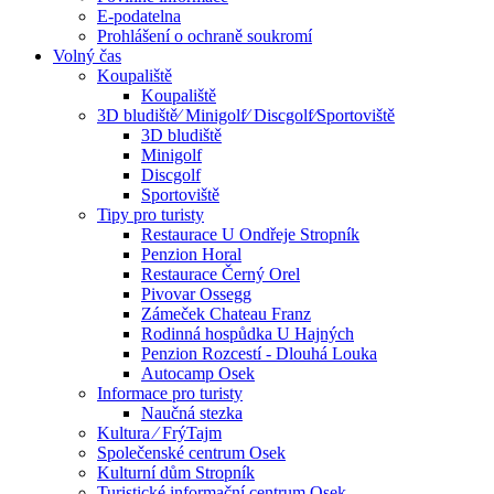
E-podatelna
Prohlášení o ochraně soukromí
Volný čas
Koupaliště
Koupaliště
3D bludiště⁄ Minigolf⁄ Discgolf⁄Sportoviště
3D bludiště
Minigolf
Discgolf
Sportoviště
Tipy pro turisty
Restaurace U Ondřeje Stropník
Penzion Horal
Restaurace Černý Orel
Pivovar Ossegg
Zámeček Chateau Franz
Rodinná hospůdka U Hajných
Penzion Rozcestí - Dlouhá Louka
Autocamp Osek
Informace pro turisty
Naučná stezka
Kultura ⁄ FrýTajm
Společenské centrum Osek
Kulturní dům Stropník
Turistické informační centrum Osek