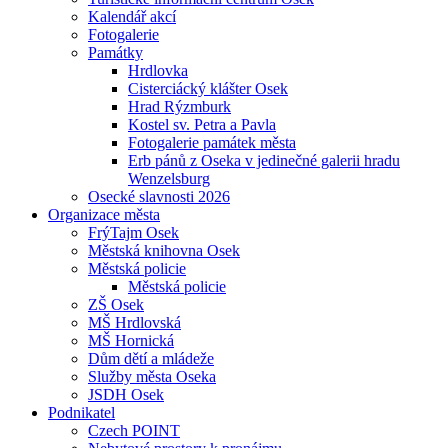
Kalendář akcí
Fotogalerie
Památky
Hrdlovka
Cisterciácký klášter Osek
Hrad Rýzmburk
Kostel sv. Petra a Pavla
Fotogalerie památek města
Erb pánů z Oseka v jedinečné galerii hradu
Wenzelsburg
Osecké slavnosti 2026
Organizace města
FrýTajm Osek
Městská knihovna Osek
Městská policie
Městská policie
ZŠ Osek
MŠ Hrdlovská
MŠ Hornická
Dům dětí a mládeže
Služby města Oseka
JSDH Osek
Podnikatel
Czech POINT