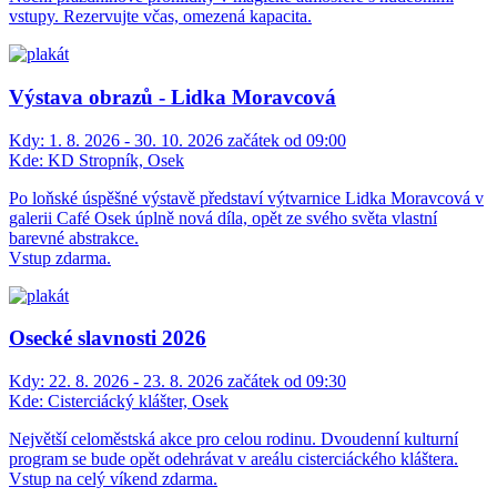
vstupy. Rezervujte včas, omezená kapacita.
Výstava obrazů - Lidka Moravcová
Kdy:
1. 8. 2026 - 30. 10. 2026 začátek od 09:00
Kde:
KD Stropník, Osek
Po loňské úspěšné výstavě představí výtvarnice Lidka Moravcová v
galerii Café Osek úplně nová díla, opět ze svého světa vlastní
barevné abstrakce.
Vstup zdarma.
Osecké slavnosti 2026
Kdy:
22. 8. 2026 - 23. 8. 2026 začátek od 09:30
Kde:
Cisterciácký klášter, Osek
Největší celoměstská akce pro celou rodinu. Dvoudenní kulturní
program se bude opět odehrávat v areálu cisterciáckého kláštera.
Vstup na celý víkend zdarma.