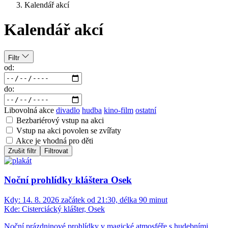
Kalendář akcí
Kalendář akcí
Filtr
od:
do:
Libovolná akce
divadlo
hudba
kino-film
ostatní
Bezbariérový vstup na akci
Vstup na akci povolen se zvířaty
Akce je vhodná pro děti
Zrušit filtr
Filtrovat
Noční prohlídky kláštera Osek
Kdy:
14. 8. 2026 začátek od 21:30, délka 90 minut
Kde:
Cisterciácký klášter, Osek
Noční prázdninové prohlídky v magické atmosféře s hudebními