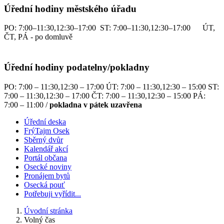
Úřední hodiny městského úřadu
PO: 7:00–11:30,12:30–17:00 ST: 7:00–11:30,12:30–17:00 ÚT,
ČT, PÁ - po domluvě
Úřední hodiny podatelny/pokladny
PO: 7:00 – 11:30,12:30 – 17:00 ÚT: 7:00 – 11:30,12:30 – 15:00 ST:
7:00 – 11:30,12:30 – 17:00 ČT: 7:00 – 11:30,12:30 – 15:00 PÁ:
7:00 – 11:00 /
pokladna v pátek uzavřena
Úřední deska
FrýTajm Osek
Sběrný dvůr
Kalendář akcí
Portál občana
Osecké noviny
Pronájem bytů
Osecká pouť
Potřebuji vyřídit...
Úvodní stránka
Volný čas