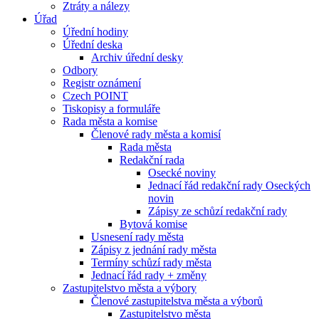
Ztráty a nálezy
Úřad
Úřední hodiny
Úřední deska
Archiv úřední desky
Odbory
Registr oznámení
Czech POINT
Tiskopisy a formuláře
Rada města a komise
Členové rady města a komisí
Rada města
Redakční rada
Osecké noviny
Jednací řád redakční rady Oseckých
novin
Zápisy ze schůzí redakční rady
Bytová komise
Usnesení rady města
Zápisy z jednání rady města
Termíny schůzí rady města
Jednací řád rady + změny
Zastupitelstvo města a výbory
Členové zastupitelstva města a výborů
Zastupitelstvo města