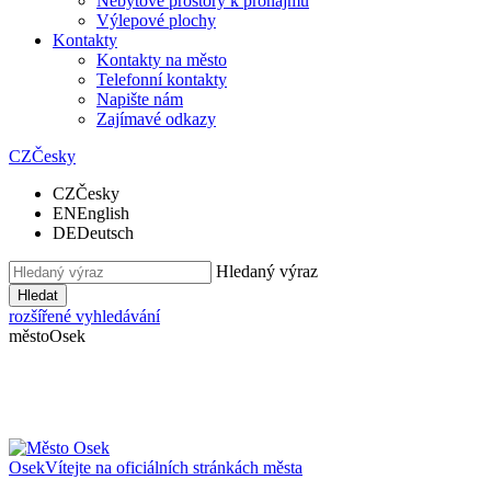
Nebytové prostory k pronájmu
Výlepové plochy
Kontakty
Kontakty na město
Telefonní kontakty
Napište nám
Zajímavé odkazy
CZ
Česky
CZ
Česky
EN
English
DE
Deutsch
Hledaný výraz
Hledat
rozšířené vyhledávání
město
Osek
Osek
Vítejte na oficiálních stránkách města