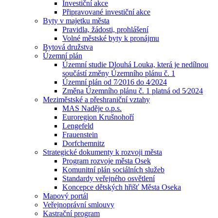
Investiční akce
Připravované investiční akce
Byty v majetku města
Pravidla, žádosti, prohlášení
Volné městské byty k pronájmu
Bytová družstva
Územní plán
Územní studie Dlouhá Louka, která je nedílnou
součástí změny Územního plánu č. 1
Územní plán od 7⁄2016 do 4⁄2024
Změna Územního plánu č. 1 platná od 5⁄2024
Meziměstské a přeshraniční vztahy
MAS Naděje o.p.s.
Euroregion Krušnohoří
Lengefeld
Frauenstein
Dorfchemnitz
Strategické dokumenty k rozvoji města
Program rozvoje města Osek
Komunitní plán sociálních služeb
Standardy veřejného osvětlení
Koncepce dětských hřišť Města Oseka
Mapový portál
Veřejnoprávní smlouvy
Kastrační program