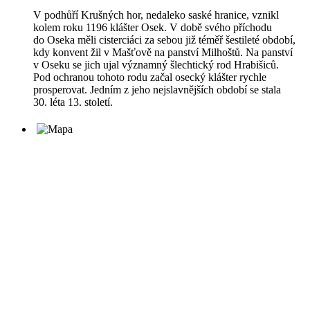
V podhůří Krušných hor, nedaleko saské hranice, vznikl
kolem roku 1196 klášter Osek. V době svého příchodu
do Oseka měli cisterciáci za sebou již téměř šestileté období,
kdy konvent žil v Mašťově na panství Milhoštů. Na panství
v Oseku se jich ujal významný šlechtický rod Hrabišiců.
Pod ochranou tohoto rodu začal osecký klášter rychle
prosperovat. Jedním z jeho nejslavnějších období se stala
30. léta 13. století.