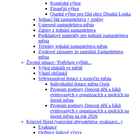
Kontrolní výbor
Finanční výbor
Osadní výbor pro část obce Dlouhá Louka
Jednací řád zastupitelstva + změny
Usnesení zastupitelstva města
Zápisy z jednání zastupitelstva
Podkladové materiály pro jednání zastupitelstva
města
Termíny jednání zastupitelstva města
Zvukové záznamy ze zasedání Zastupitelstva
města
Životní situace ⁄ Potřebuji vyřídit...
Výlep plakátů ve městě
Vítání občánků
Veřejnoprávní dotace z rozpočtu města
Individuální dotace města Osek
Program podpory činnosti dětí a žáků
evidovaných v organizacích a spolcích na
území města
Program podpory činnosti dětí a žáků
evidovaných v organizacích a spolcích na
území města na rok 2026
Krizové řízení (varování obyvatelstva, evakuace...)
Evakuace
Definice tísňové výzvy