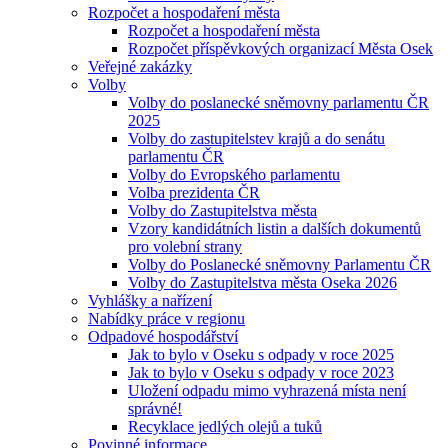
Rozpočet a hospodaření města
Rozpočet a hospodaření města
Rozpočet příspěvkových organizací Města Osek
Veřejné zakázky
Volby
Volby do poslanecké sněmovny parlamentu ČR
2025
Volby do zastupitelstev krajů a do senátu
parlamentu ČR
Volby do Evropského parlamentu
Volba prezidenta ČR
Volby do Zastupitelstva města
Vzory kandidátních listin a dalších dokumentů
pro volební strany
Volby do Poslanecké sněmovny Parlamentu ČR
Volby do Zastupitelstva města Oseka 2026
Vyhlášky a nařízení
Nabídky práce v regionu
Odpadové hospodářství
Jak to bylo v Oseku s odpady v roce 2025
Jak to bylo v Oseku s odpady v roce 2023
Uložení odpadu mimo vyhrazená místa není
správné!
Recyklace jedlých olejů a tuků
Povinné informace