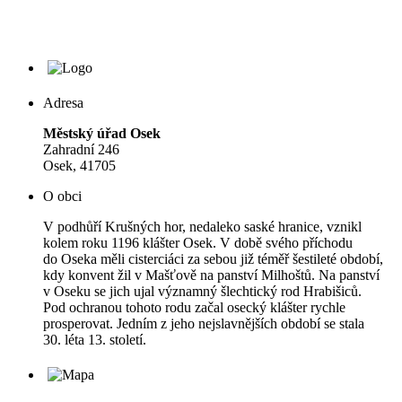
Adresa
Městský úřad Osek
Zahradní 246
Osek, 41705
O obci
V podhůří Krušných hor, nedaleko saské hranice, vznikl
kolem roku 1196 klášter Osek. V době svého příchodu
do Oseka měli cisterciáci za sebou již téměř šestileté období,
kdy konvent žil v Mašťově na panství Milhoštů. Na panství
v Oseku se jich ujal významný šlechtický rod Hrabišiců.
Pod ochranou tohoto rodu začal osecký klášter rychle
prosperovat. Jedním z jeho nejslavnějších období se stala
30. léta 13. století.