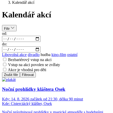
Kalendář akcí
Kalendář akcí
Filtr
od:
do:
Libovolná akce
divadlo
hudba
kino-film
ostatní
Bezbariérový vstup na akci
Vstup na akci povolen se zvířaty
Akce je vhodná pro děti
Zrušit filtr
Filtrovat
Noční prohlídky kláštera Osek
Kdy:
14. 8. 2026 začátek od 21:30, délka 90 minut
Kde:
Cisterciácký klášter, Osek
Noční prázdninové prohlídky v magické atmosféře s hudebními