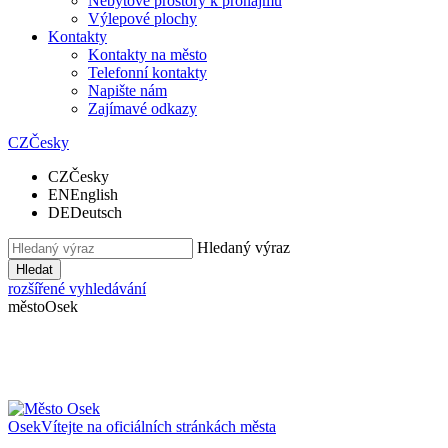
Nebytové prostory k pronájmu
Výlepové plochy
Kontakty
Kontakty na město
Telefonní kontakty
Napište nám
Zajímavé odkazy
CZ
Česky
CZ
Česky
EN
English
DE
Deutsch
Hledaný výraz
Hledat
rozšířené vyhledávání
město
Osek
Osek
Vítejte na oficiálních stránkách města