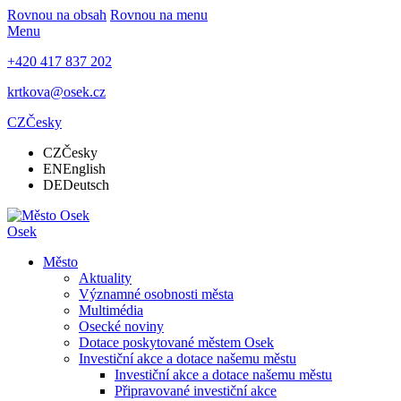
Rovnou na obsah
Rovnou na menu
Menu
+420 417 837 202
krtkova@osek.cz
CZ
Česky
CZ
Česky
EN
English
DE
Deutsch
Osek
Město
Aktuality
Významné osobnosti města
Multimédia
Osecké noviny
Dotace poskytované městem Osek
Investiční akce a dotace našemu městu
Investiční akce a dotace našemu městu
Připravované investiční akce