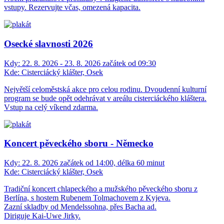
vstupy. Rezervujte včas, omezená kapacita.
Osecké slavnosti 2026
Kdy:
22. 8. 2026 - 23. 8. 2026 začátek od 09:30
Kde:
Cisterciácký klášter, Osek
Největší celoměstská akce pro celou rodinu. Dvoudenní kulturní
program se bude opět odehrávat v areálu cisterciáckého kláštera.
Vstup na celý víkend zdarma.
Koncert pěveckého sboru - Německo
Kdy:
22. 8. 2026 začátek od 14:00, délka 60 minut
Kde:
Cisterciácký klášter, Osek
Tradiční koncert chlapeckého a mužského pěveckého sboru z
Berlína, s hostem Rubenem Tolmachovem z Kyjeva.
Zazní skladby od Mendelssohna, přes Bacha ad.
Diriguje Kai-Uwe Jirky.