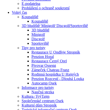
E-podatelna
Prohlášení o ochraně soukromí
Volný čas
Koupaliště
Koupaliště
3D bludiště⁄ Minigolf⁄ Discgolf⁄Sportoviště
3D bludiště
Minigolf
Discgolf
Sportoviště
Tipy pro turisty
Restaurace U Ondřeje Stropník
Penzion Horal
Restaurace Černý Orel
Pivovar Ossegg
Zámeček Chateau Franz
Rodinná hospůdka U Hajných
Penzion Rozcestí - Dlouhá Louka
Autocamp Osek
Informace pro turisty
Naučná stezka
Kultura ⁄ FrýTajm
Společenské centrum Osek
Kulturní dům Stropník
Turistické informační centrum Osek