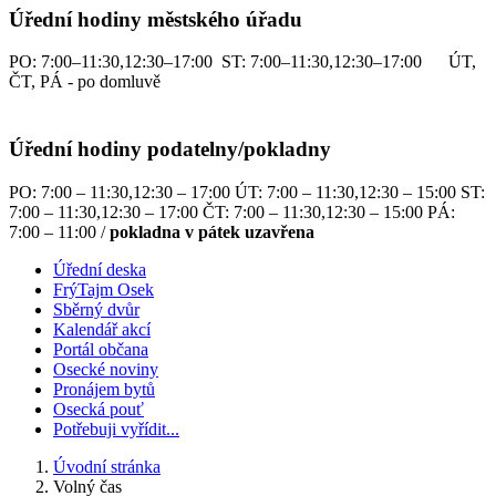
Úřední hodiny městského úřadu
PO: 7:00–11:30,12:30–17:00 ST: 7:00–11:30,12:30–17:00 ÚT,
ČT, PÁ - po domluvě
Úřední hodiny podatelny/pokladny
PO: 7:00 – 11:30,12:30 – 17:00 ÚT: 7:00 – 11:30,12:30 – 15:00 ST:
7:00 – 11:30,12:30 – 17:00 ČT: 7:00 – 11:30,12:30 – 15:00 PÁ:
7:00 – 11:00 /
pokladna v pátek uzavřena
Úřední deska
FrýTajm Osek
Sběrný dvůr
Kalendář akcí
Portál občana
Osecké noviny
Pronájem bytů
Osecká pouť
Potřebuji vyřídit...
Úvodní stránka
Volný čas