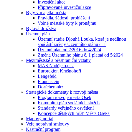
Investiční akce
Připravované investiční akce
Byty v majetku města
Pravidla, žádosti, prohlášení
Volné městské byty k pronájmu
Bytová družstva
Územní plán
Územní studie Dlouhá Louka, která je nedílnou
součástí změny Územního plánu č. 1
Územní plán od 7⁄2016 do 4⁄2024
Změna Územního plánu č. 1 platná od 5⁄2024
Meziměstské a přeshraniční vztahy
MAS Naděje o.p.s.
Euroregion Krušnohoří
Lengefeld
Frauenstein
Dorfchemnitz
Strategické dokumenty k rozvoji města
Program rozvoje města Osek
Komunitní plán sociálních služeb
Standardy veřejného osvětlení
Koncepce dětských hřišť Města Oseka
Mapový portál
Veřejnoprávní smlouvy
Kastrační program