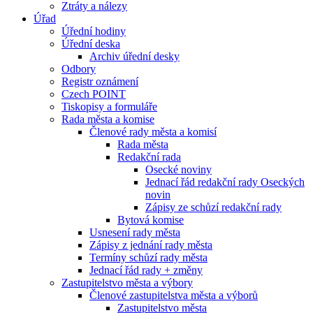
Ztráty a nálezy
Úřad
Úřední hodiny
Úřední deska
Archiv úřední desky
Odbory
Registr oznámení
Czech POINT
Tiskopisy a formuláře
Rada města a komise
Členové rady města a komisí
Rada města
Redakční rada
Osecké noviny
Jednací řád redakční rady Oseckých
novin
Zápisy ze schůzí redakční rady
Bytová komise
Usnesení rady města
Zápisy z jednání rady města
Termíny schůzí rady města
Jednací řád rady + změny
Zastupitelstvo města a výbory
Členové zastupitelstva města a výborů
Zastupitelstvo města