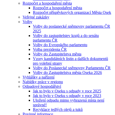
Rozpočet a hospodaření města
Rozpočet a hospodaření města
Rozpočet příspěvkových organizací Města Osek
Veřejné zakázky
Volby
Volby do poslanecké sněmovny parlamentu ČR
2025
Volby do zastupitelstev krajů a do senátu
parlamentu ČR
Volby do Evropského parlamentu
Volba prezidenta ČR
Volby do Zastupitelstva města
Vzory kandidátních listin a dalších dokumentů
pro volební strany
Volby do Poslanecké sněmovny Parlamentu ČR
Volby do Zastupitelstva města Oseka 2026
Vyhlášky a nařízení
Nabídky práce v regionu
Odpadové hospodářství
Jak to bylo v Oseku s odpady v roce 2025
Jak to bylo v Oseku s odpady v roce 2023
Uložení odpadu mimo vyhrazená místa není
správné!
Recyklace jedlých olejů a tuků
Povinné informace