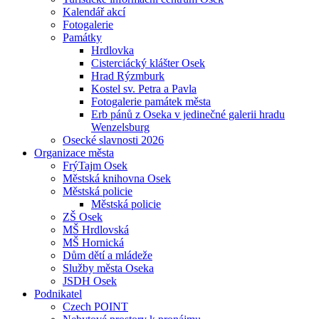
Kalendář akcí
Fotogalerie
Památky
Hrdlovka
Cisterciácký klášter Osek
Hrad Rýzmburk
Kostel sv. Petra a Pavla
Fotogalerie památek města
Erb pánů z Oseka v jedinečné galerii hradu
Wenzelsburg
Osecké slavnosti 2026
Organizace města
FrýTajm Osek
Městská knihovna Osek
Městská policie
Městská policie
ZŠ Osek
MŠ Hrdlovská
MŠ Hornická
Dům dětí a mládeže
Služby města Oseka
JSDH Osek
Podnikatel
Czech POINT