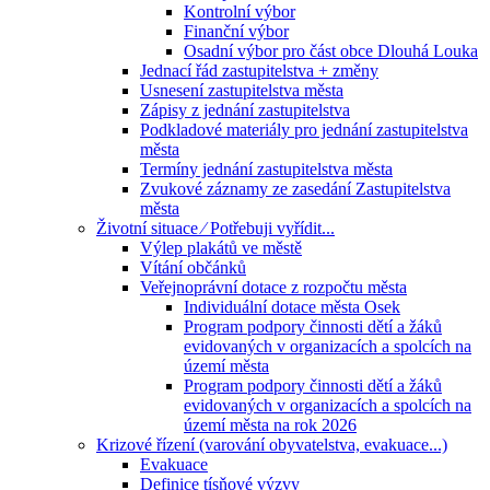
Kontrolní výbor
Finanční výbor
Osadní výbor pro část obce Dlouhá Louka
Jednací řád zastupitelstva + změny
Usnesení zastupitelstva města
Zápisy z jednání zastupitelstva
Podkladové materiály pro jednání zastupitelstva
města
Termíny jednání zastupitelstva města
Zvukové záznamy ze zasedání Zastupitelstva
města
Životní situace ⁄ Potřebuji vyřídit...
Výlep plakátů ve městě
Vítání občánků
Veřejnoprávní dotace z rozpočtu města
Individuální dotace města Osek
Program podpory činnosti dětí a žáků
evidovaných v organizacích a spolcích na
území města
Program podpory činnosti dětí a žáků
evidovaných v organizacích a spolcích na
území města na rok 2026
Krizové řízení (varování obyvatelstva, evakuace...)
Evakuace
Definice tísňové výzvy