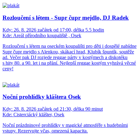
Rozloučení s létem - Supr čupr mejdlo, DJ Radek
Kdy:
26. 8. 2026 začátek od 17:00, délka 5.5 hodin
Kde:
Areál přírodního koupaliště , Osek
Rozloučení s létem na oseckém koupališti pro děti i dospělé nabídne
Supr čupr mejdlo s Alenkou, skákací hrad, Klubík špuntík, soutěže
ad. Večer pak DJ rozjede reggae párty v kostýmech a diskotéku
s hity 80. a 90. let i na přání. Nejlepší reggae kostým vyhrává věcné
ceny!
Noční prohlídky kláštera Osek
Kdy:
28. 8. 2026 začátek od 21:30, délka 90 minut
Kde:
Cisterciácký klášter, Osek
Noční prázdninové prohlídky v magické atmosféře s hudebními
vstupy. Rezervujte včas, omezená kapacita.