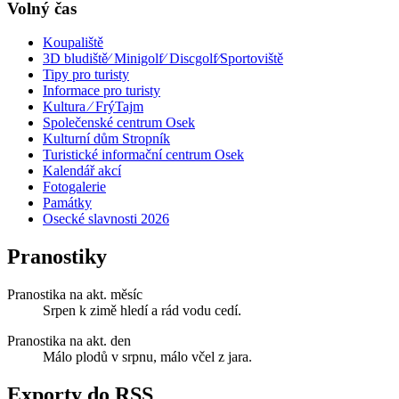
Volný čas
Koupaliště
3D bludiště⁄ Minigolf⁄ Discgolf⁄Sportoviště
Tipy pro turisty
Informace pro turisty
Kultura ⁄ FrýTajm
Společenské centrum Osek
Kulturní dům Stropník
Turistické informační centrum Osek
Kalendář akcí
Fotogalerie
Památky
Osecké slavnosti 2026
Pranostiky
Pranostika na akt. měsíc
Srpen k zimě hledí a rád vodu cedí.
Pranostika na akt. den
Málo plodů v srpnu, málo včel z jara.
Exporty do RSS