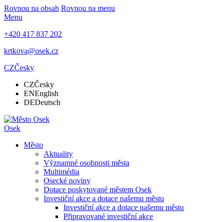
Rovnou na obsah
Rovnou na menu
Menu
+420 417 837 202
krtkova@osek.cz
CZ
Česky
CZ
Česky
EN
English
DE
Deutsch
Osek
Město
Aktuality
Významné osobnosti města
Multimédia
Osecké noviny
Dotace poskytované městem Osek
Investiční akce a dotace našemu městu
Investiční akce a dotace našemu městu
Připravované investiční akce