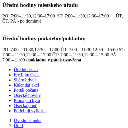
Úřední hodiny městského úřadu
PO: 7:00–11:30,12:30–17:00 ST: 7:00–11:30,12:30–17:00 ÚT,
ČT, PÁ - po domluvě
Úřední hodiny podatelny/pokladny
PO: 7:00 – 11:30,12:30 – 17:00 ÚT: 7:00 – 11:30,12:30 – 15:00 ST:
7:00 – 11:30,12:30 – 17:00 ČT: 7:00 – 11:30,12:30 – 15:00 PÁ:
7:00 – 11:00 /
pokladna v pátek uzavřena
Úřední deska
FrýTajm Osek
Sběrný dvůr
Kalendář akcí
Portál občana
Osecké noviny
Pronájem bytů
Osecká pouť
Potřebuji vyřídit...
Úvodní stránka
Úřad