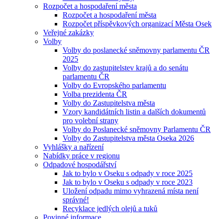
Rozpočet a hospodaření města
Rozpočet a hospodaření města
Rozpočet příspěvkových organizací Města Osek
Veřejné zakázky
Volby
Volby do poslanecké sněmovny parlamentu ČR
2025
Volby do zastupitelstev krajů a do senátu
parlamentu ČR
Volby do Evropského parlamentu
Volba prezidenta ČR
Volby do Zastupitelstva města
Vzory kandidátních listin a dalších dokumentů
pro volební strany
Volby do Poslanecké sněmovny Parlamentu ČR
Volby do Zastupitelstva města Oseka 2026
Vyhlášky a nařízení
Nabídky práce v regionu
Odpadové hospodářství
Jak to bylo v Oseku s odpady v roce 2025
Jak to bylo v Oseku s odpady v roce 2023
Uložení odpadu mimo vyhrazená místa není
správné!
Recyklace jedlých olejů a tuků
Povinné informace