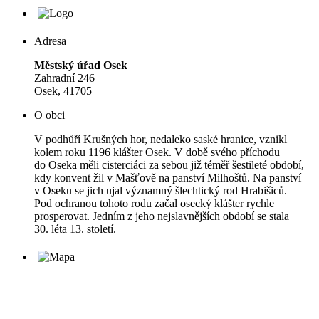
Adresa
Městský úřad Osek
Zahradní 246
Osek, 41705
O obci
V podhůří Krušných hor, nedaleko saské hranice, vznikl
kolem roku 1196 klášter Osek. V době svého příchodu
do Oseka měli cisterciáci za sebou již téměř šestileté období,
kdy konvent žil v Mašťově na panství Milhoštů. Na panství
v Oseku se jich ujal významný šlechtický rod Hrabišiců.
Pod ochranou tohoto rodu začal osecký klášter rychle
prosperovat. Jedním z jeho nejslavnějších období se stala
30. léta 13. století.