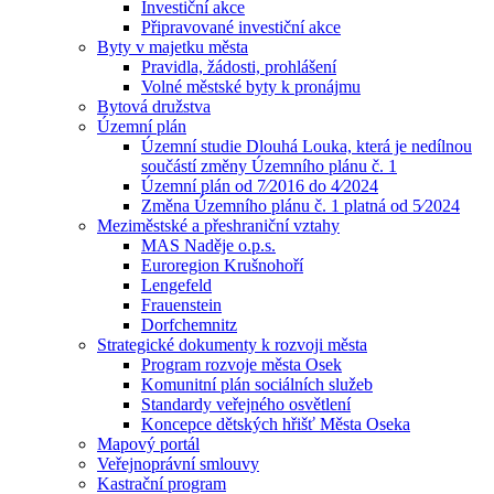
Investiční akce
Připravované investiční akce
Byty v majetku města
Pravidla, žádosti, prohlášení
Volné městské byty k pronájmu
Bytová družstva
Územní plán
Územní studie Dlouhá Louka, která je nedílnou
součástí změny Územního plánu č. 1
Územní plán od 7⁄2016 do 4⁄2024
Změna Územního plánu č. 1 platná od 5⁄2024
Meziměstské a přeshraniční vztahy
MAS Naděje o.p.s.
Euroregion Krušnohoří
Lengefeld
Frauenstein
Dorfchemnitz
Strategické dokumenty k rozvoji města
Program rozvoje města Osek
Komunitní plán sociálních služeb
Standardy veřejného osvětlení
Koncepce dětských hřišť Města Oseka
Mapový portál
Veřejnoprávní smlouvy
Kastrační program