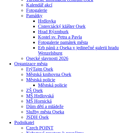
Kalendář akcí
Fotogalerie
Památky
Hrdlovka
Cisterciácký klášter Osek
Hrad Rýzmburk
Kostel sv. Petra a Pavla
Fotogalerie památek města
Erb pánů z Oseka v jedinečné galerii hradu
Wenzelsburg
Osecké slavnosti 2026
Organizace města
FrýTajm Osek
Městská knihovna Osek
Městská policie
Městská policie
ZŠ Osek
MŠ Hrdlovská
MŠ Hornická
Dům dětí a mládeže
Služby města Oseka
JSDH Osek
Podnikatel
Czech POINT