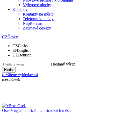
Nebytové prostory k pronájmu
Výlepové plochy
Kontakty
Kontakty na město
Telefonní kontakty
Napište nám
Zajímavé odkazy
CZ
Česky
CZ
Česky
EN
English
DE
Deutsch
Hledaný výraz
Hledat
rozšířené vyhledávání
město
Osek
Osek
Vítejte na oficiálních stránkách města