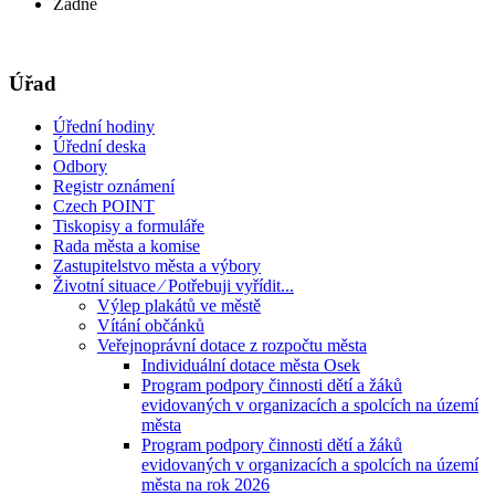
Žádné
Úřad
Úřední hodiny
Úřední deska
Odbory
Registr oznámení
Czech POINT
Tiskopisy a formuláře
Rada města a komise
Zastupitelstvo města a výbory
Životní situace ⁄ Potřebuji vyřídit...
Výlep plakátů ve městě
Vítání občánků
Veřejnoprávní dotace z rozpočtu města
Individuální dotace města Osek
Program podpory činnosti dětí a žáků
evidovaných v organizacích a spolcích na území
města
Program podpory činnosti dětí a žáků
evidovaných v organizacích a spolcích na území
města na rok 2026