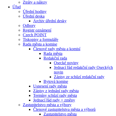
Ztráty a nálezy
Úřad
Úřední hodiny
Úřední deska
Archiv úřední desky
Odbory
Registr oznámení
Czech POINT
Tiskopisy a formuláře
Rada města a komise
Členové rady města a komisí
Rada města
Redakční rada
Osecké noviny
Jednací řád redakční rady Oseckých
novin
Zápisy ze schůzí redakční rady
Bytová komise
Usnesení rady města
Zápisy z jednání rady města
Termíny schůzí rady města
Jednací řád rady + změny
Zastupitelstvo města a výbory
Členové zastupitelstva města a výborů
Zastupitelstvo města