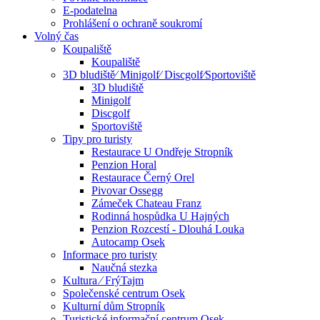
E-podatelna
Prohlášení o ochraně soukromí
Volný čas
Koupaliště
Koupaliště
3D bludiště⁄ Minigolf⁄ Discgolf⁄Sportoviště
3D bludiště
Minigolf
Discgolf
Sportoviště
Tipy pro turisty
Restaurace U Ondřeje Stropník
Penzion Horal
Restaurace Černý Orel
Pivovar Ossegg
Zámeček Chateau Franz
Rodinná hospůdka U Hajných
Penzion Rozcestí - Dlouhá Louka
Autocamp Osek
Informace pro turisty
Naučná stezka
Kultura ⁄ FrýTajm
Společenské centrum Osek
Kulturní dům Stropník
Turistické informační centrum Osek