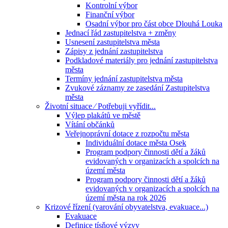
Kontrolní výbor
Finanční výbor
Osadní výbor pro část obce Dlouhá Louka
Jednací řád zastupitelstva + změny
Usnesení zastupitelstva města
Zápisy z jednání zastupitelstva
Podkladové materiály pro jednání zastupitelstva
města
Termíny jednání zastupitelstva města
Zvukové záznamy ze zasedání Zastupitelstva
města
Životní situace ⁄ Potřebuji vyřídit...
Výlep plakátů ve městě
Vítání občánků
Veřejnoprávní dotace z rozpočtu města
Individuální dotace města Osek
Program podpory činnosti dětí a žáků
evidovaných v organizacích a spolcích na
území města
Program podpory činnosti dětí a žáků
evidovaných v organizacích a spolcích na
území města na rok 2026
Krizové řízení (varování obyvatelstva, evakuace...)
Evakuace
Definice tísňové výzvy