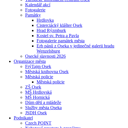
Kalendář akcí
Fotogalerie
Památky
Hrdlovka
Cisterciácký klášter Osek
Hrad Rýzmburk
Kostel sv. Petra a Pavla
Fotogalerie památek města
Erb pánů z Oseka v jedinečné galerii hradu
Wenzelsburg
Osecké slavnosti 2026
Organizace města
FrýTajm Osek
Městská knihovna Osek
Městská policie
Městská policie
ZŠ Osek
MŠ Hrdlovská
MŠ Hornická
Dům dětí a mládeže
Služby města Oseka
JSDH Osek
Podnikatel
Czech POINT