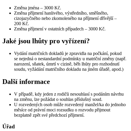
Změna jména – 3000 Kč.
Změna příjmení hanlivého, výstředního, směšného,
cizojazyčného nebo zkomoleného na příjmení dřívější –
200 Kč.
Změna příjmení v ostatních případech – 3000 Kč.
Jaké jsou lhůty pro vyřízení?
Vydání matričních dokladů je zpravidla na počkání, pokud
se nejedná o nestandardní podmínky u matriční změny (např.
narození, sňatek, úmrtí v cizině, běh lhůty pro rozhodnutí
soudu, vyžádání matričního dokladu na jiném úřadě, apod.)
Další informace
V případě, kdy jeden z rodičů nesouhlasí s podáním návrhu
na změnu, lze požádat o souhlas příslušný soud.
U rozvedených osob může rozvedený manžel/ka do jednoho
měsíce od právní moci rozsudku o rozvodu přijmout
bezplatně zpět své předchozí příjmení.
Úřad