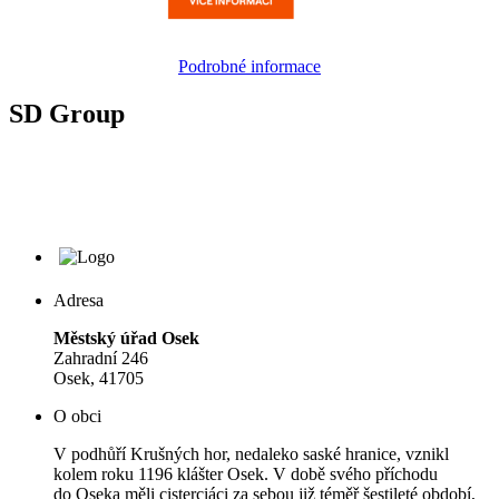
Podrobné informace
SD Group
Adresa
Městský úřad Osek
Zahradní 246
Osek, 41705
O obci
V podhůří Krušných hor, nedaleko saské hranice, vznikl
kolem roku 1196 klášter Osek. V době svého příchodu
do Oseka měli cisterciáci za sebou již téměř šestileté období,