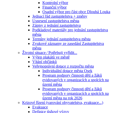
Kontrolní výbor
Finanční výbor
Osadní výbor pro část obce Dlouhá Louka
Jednací řád zastupitelstva + změny
Usnesení zastupitelstva města
Zápisy z jednání zastupitelstva
Podkladové materiály pro jednání zastupitelstva
města
Termíny jednání zastupitelstva města
Zvukové záznamy ze zasedání Zastupitelstva
města
Životní situace ⁄ Potřebuji vyřídit...
Výlep plakátů ve městě
Vítání občánků
Veřejnoprávní dotace z rozpočtu města
Individuální dotace města Osek
Program podpory činnosti dětí a žáků
evidovaných v organizacích a spolcích na
území města
Program podpory činnosti dětí a žáků
evidovaných v organizacích a spolcích na
území města na rok 2026
Krizové řízení (varování obyvatelstva, evakuace...)
Evakuace
Definice tísňové výzvy