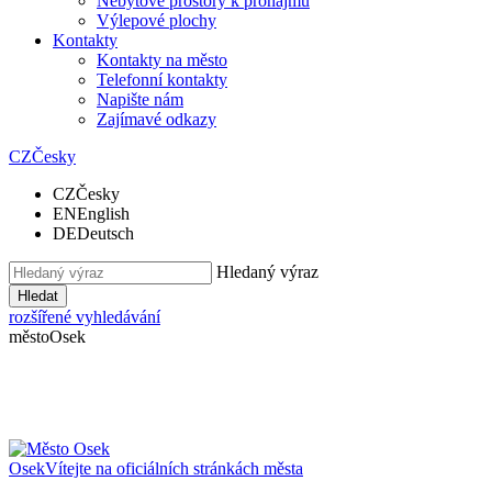
Nebytové prostory k pronájmu
Výlepové plochy
Kontakty
Kontakty na město
Telefonní kontakty
Napište nám
Zajímavé odkazy
CZ
Česky
CZ
Česky
EN
English
DE
Deutsch
Hledaný výraz
Hledat
rozšířené vyhledávání
město
Osek
Osek
Vítejte na oficiálních stránkách města