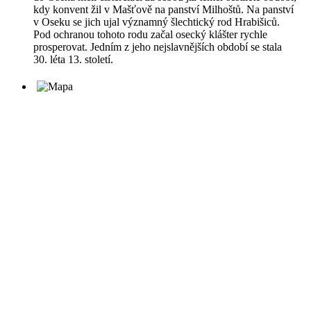
kdy konvent žil v Mašťově na panství Milhoštů. Na panství
v Oseku se jich ujal významný šlechtický rod Hrabišiců.
Pod ochranou tohoto rodu začal osecký klášter rychle
prosperovat. Jedním z jeho nejslavnějších období se stala
30. léta 13. století.