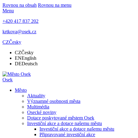
Rovnou na obsah
Rovnou na menu
Menu
+420 417 837 202
krtkova@osek.cz
CZ
Česky
CZ
Česky
EN
English
DE
Deutsch
Osek
Město
Aktuality
Významné osobnosti města
Multimédia
Osecké noviny
Dotace poskytované městem Osek
Investiční akce a dotace našemu městu
Investiční akce a dotace našemu městu
Připravované investiční akce