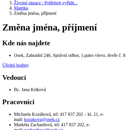
Životní situace / Potřebuji vyřídit...
Matrika
Změna jména, příjmení
Změna jména, příjmení
Kde nás najdete
Osek, Zahradní 246, Správní odbor, 1.patro vlevo, dveře č. 8
Úřední hodiny
Vedoucí
Bc. Jana Krtková
Pracovníci
Michaela Kozáková, tel: 417 837 202 – kl. 21, e-
mail:
kozakova@osek.cz
Markéta Zachardová, tel: 417 837 202, e-
mail:
zachardova@osek.cz