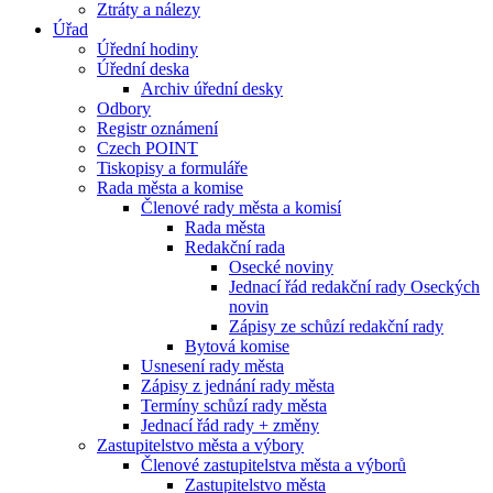
Ztráty a nálezy
Úřad
Úřední hodiny
Úřední deska
Archiv úřední desky
Odbory
Registr oznámení
Czech POINT
Tiskopisy a formuláře
Rada města a komise
Členové rady města a komisí
Rada města
Redakční rada
Osecké noviny
Jednací řád redakční rady Oseckých
novin
Zápisy ze schůzí redakční rady
Bytová komise
Usnesení rady města
Zápisy z jednání rady města
Termíny schůzí rady města
Jednací řád rady + změny
Zastupitelstvo města a výbory
Členové zastupitelstva města a výborů
Zastupitelstvo města