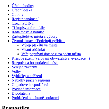
Úřední hodiny
Úřední deska
Odbory
Registr oznámení
Czech POINT
Tiskopisy a formuláře
Rada města a komise
Zastupitelstvo města a výbory
Životní situace ⁄ Potřebuji vyřídit...
Výlep plakátů ve městě
Vítání občánků
Veřejnoprávní dotace z rozpočtu města
Krizové řízení (varování obyvatelstva, evakuace...)
Rozpočet a hospodaření města
Veřejné zakázky
Volby
Vyhlášky a nařízení
Nabídky práce v regionu
Odpadové hospodářství
Povinné informace
E-podatelna
Prohlášení o ochraně soukromí
Pranostiky