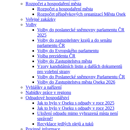
Rozpočet a hospodaření města
Rozpočet a hospodaření města
Rozpočet příspěvkových organizací Města Osek
Veřejné zakázky
Volby
Volby do poslanecké sněmovny parlamentu ČR
2025
Volby do zastupitelstev krajů a do senátu
parlamentu ČR
Volby do Evropského parlamentu
Volba prezidenta ČR
Volby do Zastupitelstva města
Vzory kandidátních listin a dalších dokumentů
pro volební strany
Volby do Poslanecké sněmovny Parlamentu ČR
Volby do Zastupitelstva města Oseka 2026
Vyhlášky a nařízení
Nabídky práce v regionu
Odpadové hospodářství
Jak to bylo v Oseku s odpady v roce 2025
Jak to bylo v Oseku s odpady v roce 2023
Uložení odpadu mimo vyhrazená místa není
správné!
Recyklace jedlých olejů a tuků
Povinné informace