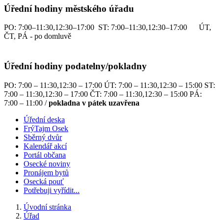
Úřední hodiny městského úřadu
PO: 7:00–11:30,12:30–17:00 ST: 7:00–11:30,12:30–17:00 ÚT,
ČT, PÁ - po domluvě
Úřední hodiny podatelny/pokladny
PO: 7:00 – 11:30,12:30 – 17:00 ÚT: 7:00 – 11:30,12:30 – 15:00 ST:
7:00 – 11:30,12:30 – 17:00 ČT: 7:00 – 11:30,12:30 – 15:00 PÁ:
7:00 – 11:00 /
pokladna v pátek uzavřena
Úřední deska
FrýTajm Osek
Sběrný dvůr
Kalendář akcí
Portál občana
Osecké noviny
Pronájem bytů
Osecká pouť
Potřebuji vyřídit...
Úvodní stránka
Úřad