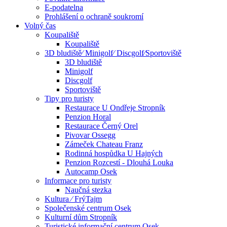
E-podatelna
Prohlášení o ochraně soukromí
Volný čas
Koupaliště
Koupaliště
3D bludiště⁄ Minigolf⁄ Discgolf⁄Sportoviště
3D bludiště
Minigolf
Discgolf
Sportoviště
Tipy pro turisty
Restaurace U Ondřeje Stropník
Penzion Horal
Restaurace Černý Orel
Pivovar Ossegg
Zámeček Chateau Franz
Rodinná hospůdka U Hajných
Penzion Rozcestí - Dlouhá Louka
Autocamp Osek
Informace pro turisty
Naučná stezka
Kultura ⁄ FrýTajm
Společenské centrum Osek
Kulturní dům Stropník
Turistické informační centrum Osek