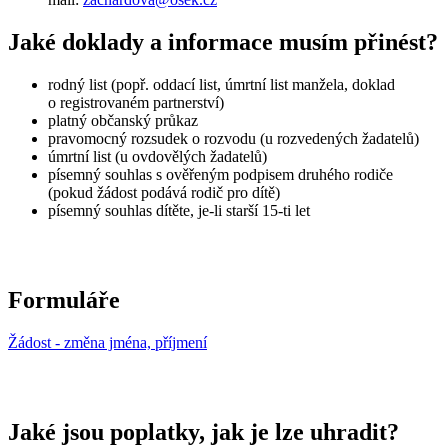
Jaké doklady a informace musím přinést?
rodný list (popř. oddací list, úmrtní list manžela, doklad
o registrovaném partnerství)
platný občanský průkaz
pravomocný rozsudek o rozvodu (u rozvedených žadatelů)
úmrtní list (u ovdovělých žadatelů)
písemný souhlas s ověřeným podpisem druhého rodiče
(pokud žádost podává rodič pro dítě)
písemný souhlas dítěte, je-li starší 15-ti let
Formuláře
Žádost - změna jména, příjmení
Jaké jsou poplatky, jak je lze uhradit?