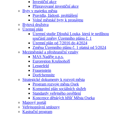
Investiční akce
Připravované investiční akce
Byty v majetku města
Pravidla, žádosti, prohlášení
Volné městské byty k pronájmu
Bytová družstva
Územní plán
Územní studie Dlouhá Louka, která je nedílnou
součástí změny Územního plánu č. 1
Územní plán od 7⁄2016 do 4⁄2024
Změna Územního plánu č. 1 platná od 5⁄2024
Meziměstské a přeshraniční vztahy
MAS Naděje o.p.s.
Euroregion Krušnohoří
Lengefeld
Frauenstein
Dorfchemnitz
Strategické dokumenty k rozvoji města
Program rozvoje města Osek
Komunitní plán sociálních služeb
Standardy veřejného osvětlení
Koncepce dětských hřišť Města Oseka
Mapový portál
Veřejnoprávní smlouvy
Kastrační program