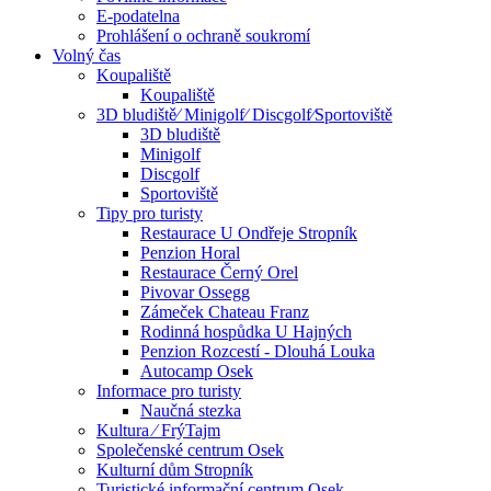
E-podatelna
Prohlášení o ochraně soukromí
Volný čas
Koupaliště
Koupaliště
3D bludiště⁄ Minigolf⁄ Discgolf⁄Sportoviště
3D bludiště
Minigolf
Discgolf
Sportoviště
Tipy pro turisty
Restaurace U Ondřeje Stropník
Penzion Horal
Restaurace Černý Orel
Pivovar Ossegg
Zámeček Chateau Franz
Rodinná hospůdka U Hajných
Penzion Rozcestí - Dlouhá Louka
Autocamp Osek
Informace pro turisty
Naučná stezka
Kultura ⁄ FrýTajm
Společenské centrum Osek
Kulturní dům Stropník
Turistické informační centrum Osek