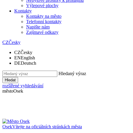
Nebytové prostory k pronájmu
Výlepové plochy
Kontakty
Kontakty na město
Telefonní kontakty
Napište nám
Zajímavé odkazy
CZ
Česky
CZ
Česky
EN
English
DE
Deutsch
Hledaný výraz
Hledat
rozšířené vyhledávání
město
Osek
Osek
Vítejte na oficiálních stránkách města