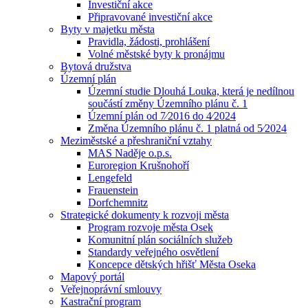
Investiční akce
Připravované investiční akce
Byty v majetku města
Pravidla, žádosti, prohlášení
Volné městské byty k pronájmu
Bytová družstva
Územní plán
Územní studie Dlouhá Louka, která je nedílnou
součástí změny Územního plánu č. 1
Územní plán od 7⁄2016 do 4⁄2024
Změna Územního plánu č. 1 platná od 5⁄2024
Meziměstské a přeshraniční vztahy
MAS Naděje o.p.s.
Euroregion Krušnohoří
Lengefeld
Frauenstein
Dorfchemnitz
Strategické dokumenty k rozvoji města
Program rozvoje města Osek
Komunitní plán sociálních služeb
Standardy veřejného osvětlení
Koncepce dětských hřišť Města Oseka
Mapový portál
Veřejnoprávní smlouvy
Kastrační program