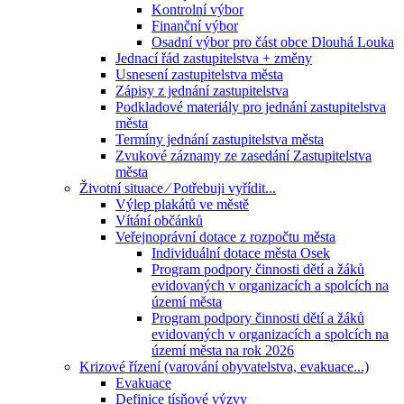
Kontrolní výbor
Finanční výbor
Osadní výbor pro část obce Dlouhá Louka
Jednací řád zastupitelstva + změny
Usnesení zastupitelstva města
Zápisy z jednání zastupitelstva
Podkladové materiály pro jednání zastupitelstva
města
Termíny jednání zastupitelstva města
Zvukové záznamy ze zasedání Zastupitelstva
města
Životní situace ⁄ Potřebuji vyřídit...
Výlep plakátů ve městě
Vítání občánků
Veřejnoprávní dotace z rozpočtu města
Individuální dotace města Osek
Program podpory činnosti dětí a žáků
evidovaných v organizacích a spolcích na
území města
Program podpory činnosti dětí a žáků
evidovaných v organizacích a spolcích na
území města na rok 2026
Krizové řízení (varování obyvatelstva, evakuace...)
Evakuace
Definice tísňové výzvy