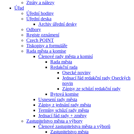
Ztráty a nálezy
Úřad
Úřední hodiny
Úřední deska
Archiv úřední desky
Odbory
Registr oznámení
Czech POINT
Tiskopisy a formuláře
Rada města a komise
Členové rady města a komisí
Rada města
Redakční rada
Osecké noviny
Jednací řád redakční rady Oseckých
novin
Zápisy ze schůzí redakční rady
Bytová komise
Usnesení rady města
Zápisy z jednání rady města
Termíny schůzí rady města
Jednací řád rady + změny
Zastupitelstvo města a výbory
Členové zastupitelstva města a výborů
Zastupitelstvo města