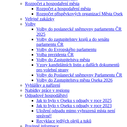
Rozpočet a hospodaření města
Rozpočet a hospodaření města
Rozpočet příspěvkových organizací Města Osek
Veřejné zakázky
Volby
Volby do poslanecké sněmovny parlamentu ČR
2025
Volby do zastupitelstev krajů a do senátu
parlamentu ČR
Volby do Evropského parlamentu
Volba prezidenta ČR
Volby do Zastupitelstva města
Vzory kandidátních listin a dalších dokumentů
pro volební strany
Volby do Poslanecké sněmovny Parlamentu ČR
Volby do Zastupitelstva města Oseka 2026
Vyhlášky a nařízení
Nabídky práce v regionu
Odpadové hospodářství
Jak to bylo v Oseku s odpady v roce 2025
Jak to bylo v Oseku s odpady v roce 2023
Uložení odpadu mimo vyhrazená místa není
správné!
Recyklace jedlých olejů a tuků
Povinné informace