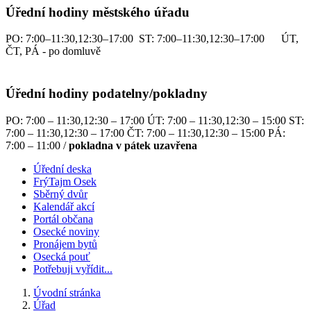
Úřední hodiny městského úřadu
PO: 7:00–11:30,12:30–17:00 ST: 7:00–11:30,12:30–17:00 ÚT,
ČT, PÁ - po domluvě
Úřední hodiny podatelny/pokladny
PO: 7:00 – 11:30,12:30 – 17:00 ÚT: 7:00 – 11:30,12:30 – 15:00 ST:
7:00 – 11:30,12:30 – 17:00 ČT: 7:00 – 11:30,12:30 – 15:00 PÁ:
7:00 – 11:00 /
pokladna v pátek uzavřena
Úřední deska
FrýTajm Osek
Sběrný dvůr
Kalendář akcí
Portál občana
Osecké noviny
Pronájem bytů
Osecká pouť
Potřebuji vyřídit...
Úvodní stránka
Úřad