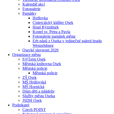
Kalendář akcí
Fotogalerie
Památky
Hrdlovka
Cisterciácký klášter Osek
Hrad Rýzmburk
Kostel sv. Petra a Pavla
Fotogalerie památek města
Erb pánů z Oseka v jedinečné galerii hradu
Wenzelsburg
Osecké slavnosti 2026
Organizace města
FrýTajm Osek
Městská knihovna Osek
Městská policie
Městská policie
ZŠ Osek
MŠ Hrdlovská
MŠ Hornická
Dům dětí a mládeže
Služby města Oseka
JSDH Osek
Podnikatel
Czech POINT