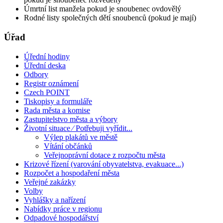
Úmrtní list manžela pokud je snoubenec ovdovělý
Rodné listy společných dětí snoubenců (pokud je mají)
Úřad
Úřední hodiny
Úřední deska
Odbory
Registr oznámení
Czech POINT
Tiskopisy a formuláře
Rada města a komise
Zastupitelstvo města a výbory
Životní situace ⁄ Potřebuji vyřídit...
Výlep plakátů ve městě
Vítání občánků
Veřejnoprávní dotace z rozpočtu města
Krizové řízení (varování obyvatelstva, evakuace...)
Rozpočet a hospodaření města
Veřejné zakázky
Volby
Vyhlášky a nařízení
Nabídky práce v regionu
Odpadové hospodářství