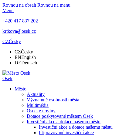
Rovnou na obsah
Rovnou na menu
Menu
+420 417 837 202
krtkova@osek.cz
CZ
Česky
CZ
Česky
EN
English
DE
Deutsch
Osek
Město
Aktuality
Významné osobnosti města
Multimédia
Osecké noviny
Dotace poskytované městem Osek
Investiční akce a dotace našemu městu
Investiční akce a dotace našemu městu
Připravované investiční akce