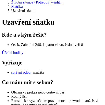
Životní situace / Potřebuji vyřídit...
Matrika
Uzavření sňatku
Uzavření sňatku
Kde a s kým řešit?
Osek, Zahradní 246, 1. patro vlevo, číslo dveří 8
Úřední hodiny
Vyřizuje
správní odbor
, matrika
Co mám mít s sebou?
Občanský průkaz nebo cestovní pas
Rodný list
Rozsudek s vyznačením právní moci o rozvodu manželství
pokud je snoubenec rozvedený