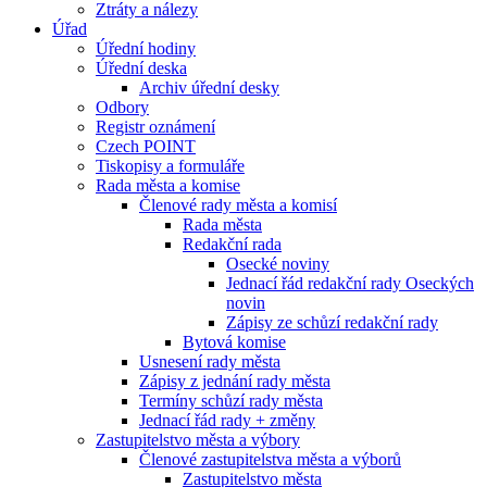
Ztráty a nálezy
Úřad
Úřední hodiny
Úřední deska
Archiv úřední desky
Odbory
Registr oznámení
Czech POINT
Tiskopisy a formuláře
Rada města a komise
Členové rady města a komisí
Rada města
Redakční rada
Osecké noviny
Jednací řád redakční rady Oseckých
novin
Zápisy ze schůzí redakční rady
Bytová komise
Usnesení rady města
Zápisy z jednání rady města
Termíny schůzí rady města
Jednací řád rady + změny
Zastupitelstvo města a výbory
Členové zastupitelstva města a výborů
Zastupitelstvo města