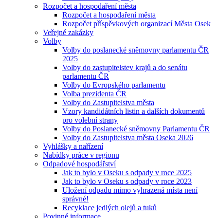
Rozpočet a hospodaření města
Rozpočet a hospodaření města
Rozpočet příspěvkových organizací Města Osek
Veřejné zakázky
Volby
Volby do poslanecké sněmovny parlamentu ČR
2025
Volby do zastupitelstev krajů a do senátu
parlamentu ČR
Volby do Evropského parlamentu
Volba prezidenta ČR
Volby do Zastupitelstva města
Vzory kandidátních listin a dalších dokumentů
pro volební strany
Volby do Poslanecké sněmovny Parlamentu ČR
Volby do Zastupitelstva města Oseka 2026
Vyhlášky a nařízení
Nabídky práce v regionu
Odpadové hospodářství
Jak to bylo v Oseku s odpady v roce 2025
Jak to bylo v Oseku s odpady v roce 2023
Uložení odpadu mimo vyhrazená místa není
správné!
Recyklace jedlých olejů a tuků
Povinné informace