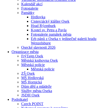
Kalendář akcí
Fotogalerie
Památky
Hrdlovka
Cisterciácký klášter Osek
Hrad Rýzmburk
Kostel sv. Petra a Pavla
Fotogalerie památek města
Erb pánů z Oseka v jedinečné galerii hradu
Wenzelsburg
Osecké slavnosti 2026
Organizace města
FrýTajm Osek
Městská knihovna Osek
Městská policie
Městská policie
ZŠ Osek
MŠ Hrdlovská
MŠ Hornická
Dům dětí a mládeže
Služby města Oseka
JSDH Osek
Podnikatel
Czech POINT