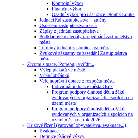
Kontrolní výbor
Finanční výbor
Osadní výbor pro část obce Dlouhá Louka
Jednací řád zastupitelstva + změny
Usnesení zastupitelstva města
Zápisy z jednání zastupitelstva
Podkladové materiály pro jednání zastupitelstva
města
Termíny jednání zastupitelstva města
Zvukové záznamy ze zasedání Zastupitelstva
města
Životní situace ⁄ Potřebuji vyřídit...
Výlep plakátů ve městě
Vítání občánků
Veřejnoprávní dotace z rozpočtu města
Individuální dotace města Osek
Program podpory činnosti dětí a žáků
evidovaných v organizacích a spolcích na
území města
Program podpory činnosti dětí a žáků
evidovaných v organizacích a spolcích na
území města na rok 2026
Krizové řízení (varování obyvatelstva, evakuace...)
Evakuace
Definice tísňové výzvy