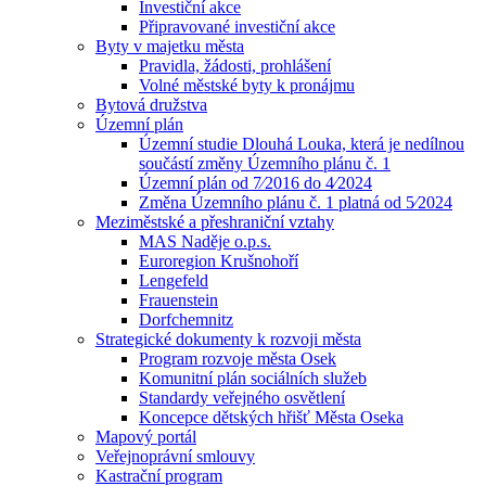
Investiční akce
Připravované investiční akce
Byty v majetku města
Pravidla, žádosti, prohlášení
Volné městské byty k pronájmu
Bytová družstva
Územní plán
Územní studie Dlouhá Louka, která je nedílnou
součástí změny Územního plánu č. 1
Územní plán od 7⁄2016 do 4⁄2024
Změna Územního plánu č. 1 platná od 5⁄2024
Meziměstské a přeshraniční vztahy
MAS Naděje o.p.s.
Euroregion Krušnohoří
Lengefeld
Frauenstein
Dorfchemnitz
Strategické dokumenty k rozvoji města
Program rozvoje města Osek
Komunitní plán sociálních služeb
Standardy veřejného osvětlení
Koncepce dětských hřišť Města Oseka
Mapový portál
Veřejnoprávní smlouvy
Kastrační program