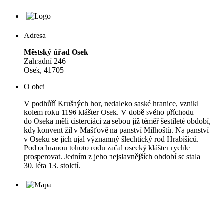
Adresa
Městský úřad Osek
Zahradní 246
Osek, 41705
O obci
V podhůří Krušných hor, nedaleko saské hranice, vznikl
kolem roku 1196 klášter Osek. V době svého příchodu
do Oseka měli cisterciáci za sebou již téměř šestileté období,
kdy konvent žil v Mašťově na panství Milhoštů. Na panství
v Oseku se jich ujal významný šlechtický rod Hrabišiců.
Pod ochranou tohoto rodu začal osecký klášter rychle
prosperovat. Jedním z jeho nejslavnějších období se stala
30. léta 13. století.