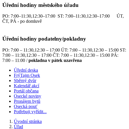
Úřední hodiny městského úřadu
PO: 7:00–11:30,12:30–17:00 ST: 7:00–11:30,12:30–17:00 ÚT,
ČT, PÁ - po domluvě
Úřední hodiny podatelny/pokladny
PO: 7:00 – 11:30,12:30 – 17:00 ÚT: 7:00 – 11:30,12:30 – 15:00 ST:
7:00 – 11:30,12:30 – 17:00 ČT: 7:00 – 11:30,12:30 – 15:00 PÁ:
7:00 – 11:00 /
pokladna v pátek uzavřena
Úřední deska
FrýTajm Osek
Sběrný dvůr
Kalendář akcí
Portál občana
Osecké noviny
Pronájem bytů
Osecká pouť
Potřebuji vyřídit...
Úvodní stránka
Úřad