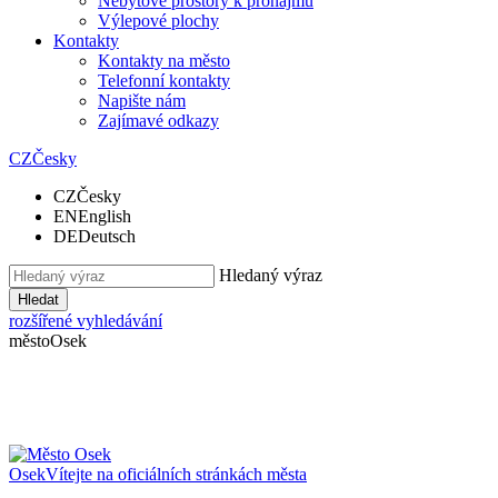
Nebytové prostory k pronájmu
Výlepové plochy
Kontakty
Kontakty na město
Telefonní kontakty
Napište nám
Zajímavé odkazy
CZ
Česky
CZ
Česky
EN
English
DE
Deutsch
Hledaný výraz
Hledat
rozšířené vyhledávání
město
Osek
Osek
Vítejte na oficiálních stránkách města