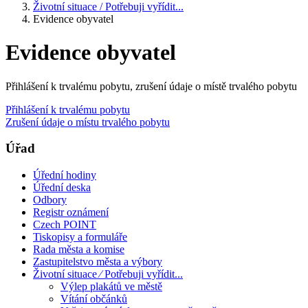
Životní situace / Potřebuji vyřídit...
Evidence obyvatel
Evidence obyvatel
Přihlášení k trvalému pobytu, zrušení údaje o místě trvalého pobytu
Přihlášení k trvalému pobytu
Zrušení údaje o místu trvalého pobytu
Úřad
Úřední hodiny
Úřední deska
Odbory
Registr oznámení
Czech POINT
Tiskopisy a formuláře
Rada města a komise
Zastupitelstvo města a výbory
Životní situace ⁄ Potřebuji vyřídit...
Výlep plakátů ve městě
Vítání občánků