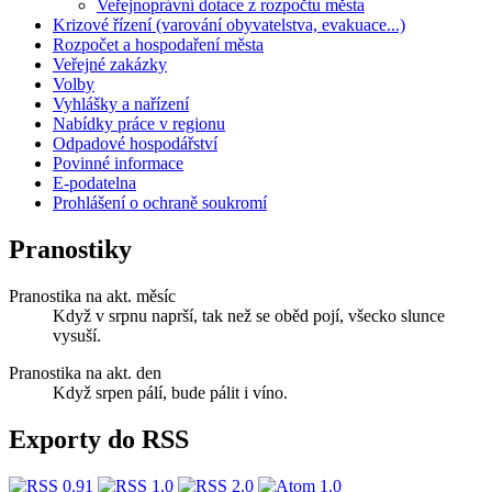
Veřejnoprávní dotace z rozpočtu města
Krizové řízení (varování obyvatelstva, evakuace...)
Rozpočet a hospodaření města
Veřejné zakázky
Volby
Vyhlášky a nařízení
Nabídky práce v regionu
Odpadové hospodářství
Povinné informace
E-podatelna
Prohlášení o ochraně soukromí
Pranostiky
Pranostika na akt. měsíc
Když v srpnu naprší, tak než se oběd pojí, všecko slunce
vysuší.
Pranostika na akt. den
Když srpen pálí, bude pálit i víno.
Exporty do RSS