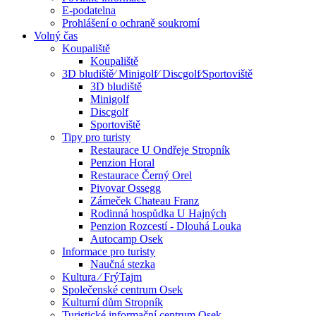
E-podatelna
Prohlášení o ochraně soukromí
Volný čas
Koupaliště
Koupaliště
3D bludiště⁄ Minigolf⁄ Discgolf⁄Sportoviště
3D bludiště
Minigolf
Discgolf
Sportoviště
Tipy pro turisty
Restaurace U Ondřeje Stropník
Penzion Horal
Restaurace Černý Orel
Pivovar Ossegg
Zámeček Chateau Franz
Rodinná hospůdka U Hajných
Penzion Rozcestí - Dlouhá Louka
Autocamp Osek
Informace pro turisty
Naučná stezka
Kultura ⁄ FrýTajm
Společenské centrum Osek
Kulturní dům Stropník
Turistické informační centrum Osek