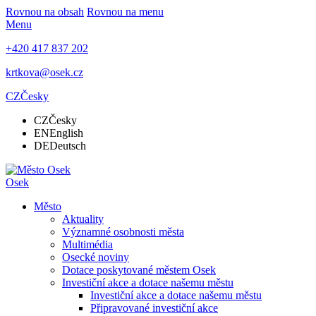
Rovnou na obsah
Rovnou na menu
Menu
+420 417 837 202
krtkova@osek.cz
CZ
Česky
CZ
Česky
EN
English
DE
Deutsch
Osek
Město
Aktuality
Významné osobnosti města
Multimédia
Osecké noviny
Dotace poskytované městem Osek
Investiční akce a dotace našemu městu
Investiční akce a dotace našemu městu
Připravované investiční akce