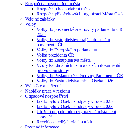
Rozpočet a hospodaření města
Rozpočet a hospodaření města
Rozpočet příspěvkových organizací Města Osek
Veřejné zakázky
Volby
Volby do poslanecké sněmovny parlamentu ČR
2025
Volby do zastupitelstev krajů a do senátu
parlamentu ČR
Volby do Evropského parlamentu
Volba prezidenta ČR
Volby do Zastupitelstva města
Vzory kandidátních listin a dalších dokumentů
pro volební strany
Volby do Poslanecké sněmovny Parlamentu ČR
Volby do Zastupitelstva města Oseka 2026
Vyhlášky a nařízení
Nabídky práce v regionu
Odpadové hospodářství
Jak to bylo v Oseku s odpady v roce 2025
Jak to bylo v Oseku s odpady v roce 2023
Uložení odpadu mimo vyhrazená místa není
správné!
Recyklace jedlých olejů a tuků
Povinné informace