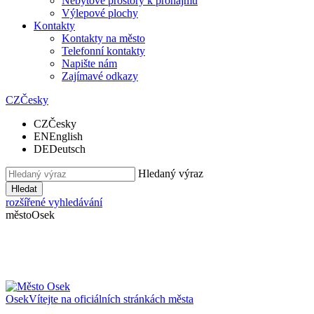
Nebytové prostory k pronájmu
Výlepové plochy
Kontakty
Kontakty na město
Telefonní kontakty
Napište nám
Zajímavé odkazy
CZ
Česky
CZ
Česky
EN
English
DE
Deutsch
Hledaný výraz
Hledat
rozšířené vyhledávání
město
Osek
Osek
Vítejte na oficiálních stránkách města