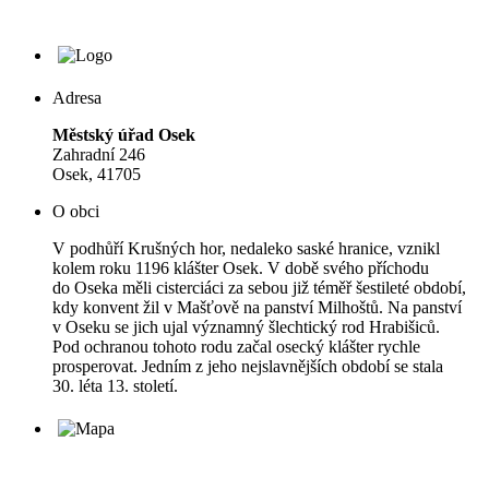
Adresa
Městský úřad Osek
Zahradní 246
Osek, 41705
O obci
V podhůří Krušných hor, nedaleko saské hranice, vznikl
kolem roku 1196 klášter Osek. V době svého příchodu
do Oseka měli cisterciáci za sebou již téměř šestileté období,
kdy konvent žil v Mašťově na panství Milhoštů. Na panství
v Oseku se jich ujal významný šlechtický rod Hrabišiců.
Pod ochranou tohoto rodu začal osecký klášter rychle
prosperovat. Jedním z jeho nejslavnějších období se stala
30. léta 13. století.