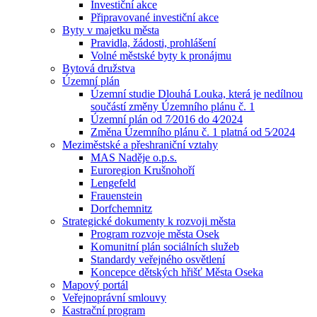
Investiční akce
Připravované investiční akce
Byty v majetku města
Pravidla, žádosti, prohlášení
Volné městské byty k pronájmu
Bytová družstva
Územní plán
Územní studie Dlouhá Louka, která je nedílnou
součástí změny Územního plánu č. 1
Územní plán od 7⁄2016 do 4⁄2024
Změna Územního plánu č. 1 platná od 5⁄2024
Meziměstské a přeshraniční vztahy
MAS Naděje o.p.s.
Euroregion Krušnohoří
Lengefeld
Frauenstein
Dorfchemnitz
Strategické dokumenty k rozvoji města
Program rozvoje města Osek
Komunitní plán sociálních služeb
Standardy veřejného osvětlení
Koncepce dětských hřišť Města Oseka
Mapový portál
Veřejnoprávní smlouvy
Kastrační program