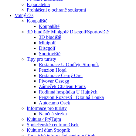
E-podatelna
Prohlášení o ochraně soukromí
Volný čas
Koupaliště
Koupaliště
3D bludiště⁄ Minigolf⁄ Discgolf⁄Sportoviště
3D bludiště
Minigolf
Discgolf
Sportoviště
Tipy pro turisty
Restaurace U Ondřeje Stropník
Penzion Horal
Restaurace Černý Orel
Pivovar Ossegg
Zámeček Chateau Franz
Rodinná hospůdka U Hajných
Penzion Rozcestí - Dlouhá Louka
Autocamp Osek
Informace pro turisty
Naučná stezka
Kultura ⁄ FrýTajm
Společenské centrum Osek
Kulturní dům Stropník
Turistické informační centrum Osek