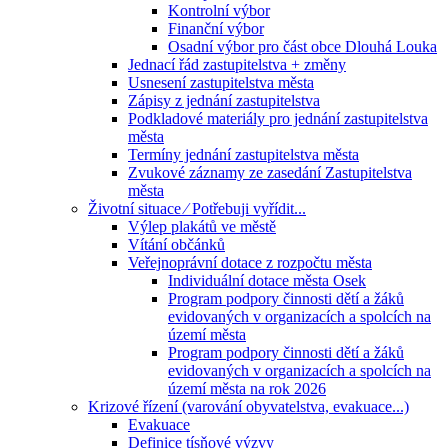
Kontrolní výbor
Finanční výbor
Osadní výbor pro část obce Dlouhá Louka
Jednací řád zastupitelstva + změny
Usnesení zastupitelstva města
Zápisy z jednání zastupitelstva
Podkladové materiály pro jednání zastupitelstva
města
Termíny jednání zastupitelstva města
Zvukové záznamy ze zasedání Zastupitelstva
města
Životní situace ⁄ Potřebuji vyřídit...
Výlep plakátů ve městě
Vítání občánků
Veřejnoprávní dotace z rozpočtu města
Individuální dotace města Osek
Program podpory činnosti dětí a žáků
evidovaných v organizacích a spolcích na
území města
Program podpory činnosti dětí a žáků
evidovaných v organizacích a spolcích na
území města na rok 2026
Krizové řízení (varování obyvatelstva, evakuace...)
Evakuace
Definice tísňové výzvy