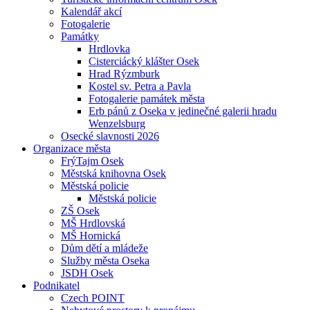
Kalendář akcí
Fotogalerie
Památky
Hrdlovka
Cisterciácký klášter Osek
Hrad Rýzmburk
Kostel sv. Petra a Pavla
Fotogalerie památek města
Erb pánů z Oseka v jedinečné galerii hradu
Wenzelsburg
Osecké slavnosti 2026
Organizace města
FrýTajm Osek
Městská knihovna Osek
Městská policie
Městská policie
ZŠ Osek
MŠ Hrdlovská
MŠ Hornická
Dům dětí a mládeže
Služby města Oseka
JSDH Osek
Podnikatel
Czech POINT