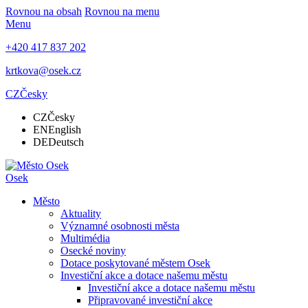
Rovnou na obsah
Rovnou na menu
Menu
+420 417 837 202
krtkova@osek.cz
CZ
Česky
CZ
Česky
EN
English
DE
Deutsch
Osek
Město
Aktuality
Významné osobnosti města
Multimédia
Osecké noviny
Dotace poskytované městem Osek
Investiční akce a dotace našemu městu
Investiční akce a dotace našemu městu
Připravované investiční akce