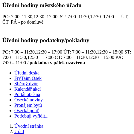
Úřední hodiny městského úřadu
PO: 7:00–11:30,12:30–17:00 ST: 7:00–11:30,12:30–17:00 ÚT,
ČT, PÁ - po domluvě
Úřední hodiny podatelny/pokladny
PO: 7:00 – 11:30,12:30 – 17:00 ÚT: 7:00 – 11:30,12:30 – 15:00 ST:
7:00 – 11:30,12:30 – 17:00 ČT: 7:00 – 11:30,12:30 – 15:00 PÁ:
7:00 – 11:00 /
pokladna v pátek uzavřena
Úřední deska
FrýTajm Osek
Sběrný dvůr
Kalendář akcí
Portál občana
Osecké noviny
Pronájem bytů
Osecká pouť
Potřebuji vyřídit...
Úvodní stránka
Úřad