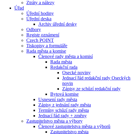
Ztráty a nálezy
Úřad
Úřední hodiny
Úřední deska
Archiv úřední desky
Odbory
Registr oznámení
Czech POINT
Tiskopisy a formuláře
Rada města a komise
Členové rady města a komisí
Rada města
Redakční rada
Osecké noviny
Jednací řád redakční rady Oseckých
novin
Zápisy ze schůzí redakční rady
Bytová komise
Usnesení rady města
Zápisy z jednání rady města
Termíny schůzí rady města
Jednací řád rady + změny
Zastupitelstvo města a výbory
Členové zastupitelstva města a výborů
Zastupitelstvo města