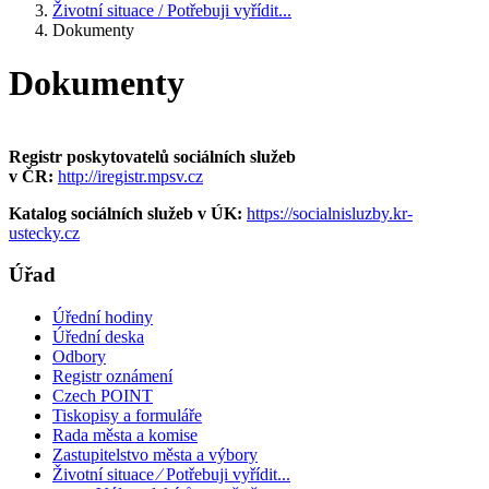
Životní situace / Potřebuji vyřídit...
Dokumenty
Dokumenty
Registr poskytovatelů sociálních služeb
v ČR:
http://iregistr.mpsv.cz
Katalog sociálních služeb v ÚK:
https://socialnisluzby.kr-
ustecky.cz
Úřad
Úřední hodiny
Úřední deska
Odbory
Registr oznámení
Czech POINT
Tiskopisy a formuláře
Rada města a komise
Zastupitelstvo města a výbory
Životní situace ⁄ Potřebuji vyřídit...