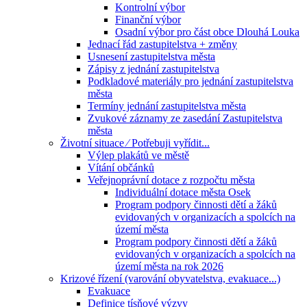
Kontrolní výbor
Finanční výbor
Osadní výbor pro část obce Dlouhá Louka
Jednací řád zastupitelstva + změny
Usnesení zastupitelstva města
Zápisy z jednání zastupitelstva
Podkladové materiály pro jednání zastupitelstva
města
Termíny jednání zastupitelstva města
Zvukové záznamy ze zasedání Zastupitelstva
města
Životní situace ⁄ Potřebuji vyřídit...
Výlep plakátů ve městě
Vítání občánků
Veřejnoprávní dotace z rozpočtu města
Individuální dotace města Osek
Program podpory činnosti dětí a žáků
evidovaných v organizacích a spolcích na
území města
Program podpory činnosti dětí a žáků
evidovaných v organizacích a spolcích na
území města na rok 2026
Krizové řízení (varování obyvatelstva, evakuace...)
Evakuace
Definice tísňové výzvy