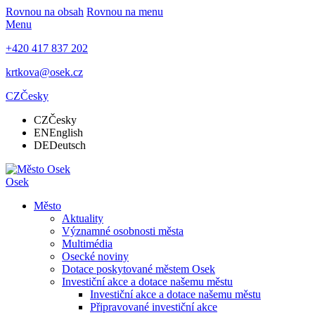
Rovnou na obsah
Rovnou na menu
Menu
+420 417 837 202
krtkova@osek.cz
CZ
Česky
CZ
Česky
EN
English
DE
Deutsch
Osek
Město
Aktuality
Významné osobnosti města
Multimédia
Osecké noviny
Dotace poskytované městem Osek
Investiční akce a dotace našemu městu
Investiční akce a dotace našemu městu
Připravované investiční akce