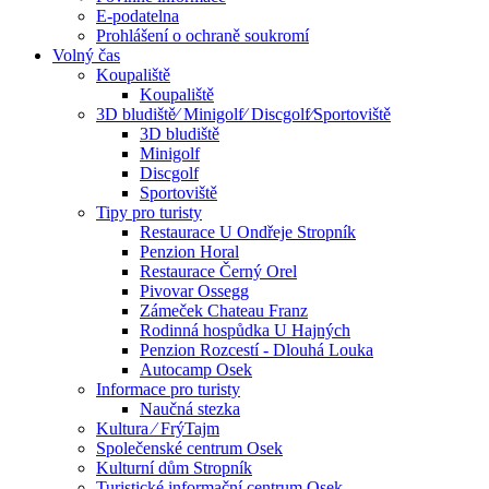
E-podatelna
Prohlášení o ochraně soukromí
Volný čas
Koupaliště
Koupaliště
3D bludiště⁄ Minigolf⁄ Discgolf⁄Sportoviště
3D bludiště
Minigolf
Discgolf
Sportoviště
Tipy pro turisty
Restaurace U Ondřeje Stropník
Penzion Horal
Restaurace Černý Orel
Pivovar Ossegg
Zámeček Chateau Franz
Rodinná hospůdka U Hajných
Penzion Rozcestí - Dlouhá Louka
Autocamp Osek
Informace pro turisty
Naučná stezka
Kultura ⁄ FrýTajm
Společenské centrum Osek
Kulturní dům Stropník
Turistické informační centrum Osek