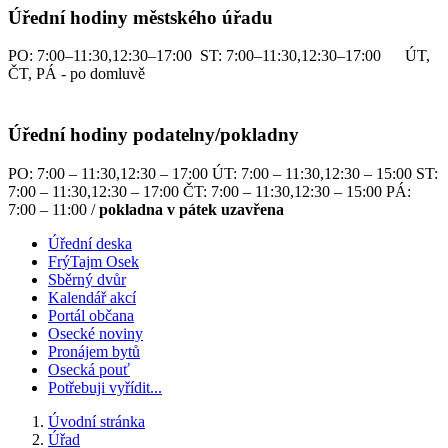
Úřední hodiny městského úřadu
PO: 7:00–11:30,12:30–17:00 ST: 7:00–11:30,12:30–17:00 ÚT,
ČT, PÁ - po domluvě
Úřední hodiny podatelny/pokladny
PO: 7:00 – 11:30,12:30 – 17:00 ÚT: 7:00 – 11:30,12:30 – 15:00 ST:
7:00 – 11:30,12:30 – 17:00 ČT: 7:00 – 11:30,12:30 – 15:00 PÁ:
7:00 – 11:00 /
pokladna v pátek uzavřena
Úřední deska
FrýTajm Osek
Sběrný dvůr
Kalendář akcí
Portál občana
Osecké noviny
Pronájem bytů
Osecká pouť
Potřebuji vyřídit...
Úvodní stránka
Úřad