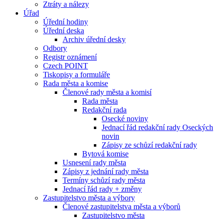
Ztráty a nálezy
Úřad
Úřední hodiny
Úřední deska
Archiv úřední desky
Odbory
Registr oznámení
Czech POINT
Tiskopisy a formuláře
Rada města a komise
Členové rady města a komisí
Rada města
Redakční rada
Osecké noviny
Jednací řád redakční rady Oseckých
novin
Zápisy ze schůzí redakční rady
Bytová komise
Usnesení rady města
Zápisy z jednání rady města
Termíny schůzí rady města
Jednací řád rady + změny
Zastupitelstvo města a výbory
Členové zastupitelstva města a výborů
Zastupitelstvo města