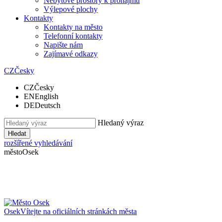
Nebytové prostory k pronájmu
Výlepové plochy
Kontakty
Kontakty na město
Telefonní kontakty
Napište nám
Zajímavé odkazy
CZ
Česky
CZ
Česky
EN
English
DE
Deutsch
Hledaný výraz
Hledat
rozšířené vyhledávání
město
Osek
Osek
Vítejte na oficiálních stránkách města