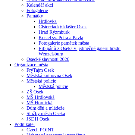
Kalendář akcí
Fotogalerie
Památky
Hrdlovka
Cisterciácký klášter Osek
Hrad Rýzmburk
Kostel sv. Petra a Pavla
Fotogalerie památek města
Erb pánů z Oseka v jedinečné galerii hradu
Wenzelsburg
Osecké slavnosti 2026
Organizace města
FrýTajm Osek
Městská knihovna Osek
Městská policie
Městská policie
ZŠ Osek
MŠ Hrdlovská
MŠ Hornická
Dům dětí a mládeže
Služby města Oseka
JSDH Osek
Podnikatel
Czech POINT