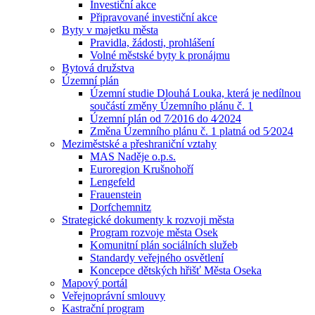
Investiční akce
Připravované investiční akce
Byty v majetku města
Pravidla, žádosti, prohlášení
Volné městské byty k pronájmu
Bytová družstva
Územní plán
Územní studie Dlouhá Louka, která je nedílnou
součástí změny Územního plánu č. 1
Územní plán od 7⁄2016 do 4⁄2024
Změna Územního plánu č. 1 platná od 5⁄2024
Meziměstské a přeshraniční vztahy
MAS Naděje o.p.s.
Euroregion Krušnohoří
Lengefeld
Frauenstein
Dorfchemnitz
Strategické dokumenty k rozvoji města
Program rozvoje města Osek
Komunitní plán sociálních služeb
Standardy veřejného osvětlení
Koncepce dětských hřišť Města Oseka
Mapový portál
Veřejnoprávní smlouvy
Kastrační program