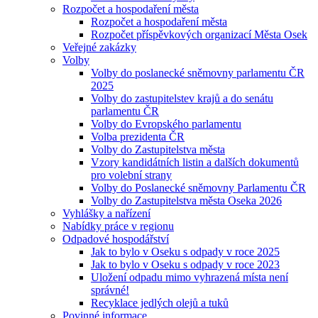
Rozpočet a hospodaření města
Rozpočet a hospodaření města
Rozpočet příspěvkových organizací Města Osek
Veřejné zakázky
Volby
Volby do poslanecké sněmovny parlamentu ČR
2025
Volby do zastupitelstev krajů a do senátu
parlamentu ČR
Volby do Evropského parlamentu
Volba prezidenta ČR
Volby do Zastupitelstva města
Vzory kandidátních listin a dalších dokumentů
pro volební strany
Volby do Poslanecké sněmovny Parlamentu ČR
Volby do Zastupitelstva města Oseka 2026
Vyhlášky a nařízení
Nabídky práce v regionu
Odpadové hospodářství
Jak to bylo v Oseku s odpady v roce 2025
Jak to bylo v Oseku s odpady v roce 2023
Uložení odpadu mimo vyhrazená místa není
správné!
Recyklace jedlých olejů a tuků
Povinné informace