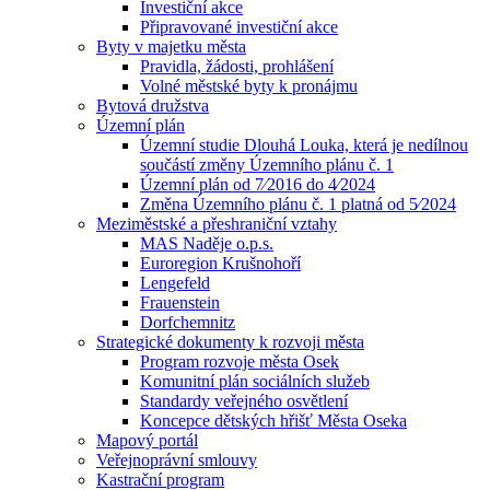
Investiční akce
Připravované investiční akce
Byty v majetku města
Pravidla, žádosti, prohlášení
Volné městské byty k pronájmu
Bytová družstva
Územní plán
Územní studie Dlouhá Louka, která je nedílnou
součástí změny Územního plánu č. 1
Územní plán od 7⁄2016 do 4⁄2024
Změna Územního plánu č. 1 platná od 5⁄2024
Meziměstské a přeshraniční vztahy
MAS Naděje o.p.s.
Euroregion Krušnohoří
Lengefeld
Frauenstein
Dorfchemnitz
Strategické dokumenty k rozvoji města
Program rozvoje města Osek
Komunitní plán sociálních služeb
Standardy veřejného osvětlení
Koncepce dětských hřišť Města Oseka
Mapový portál
Veřejnoprávní smlouvy
Kastrační program