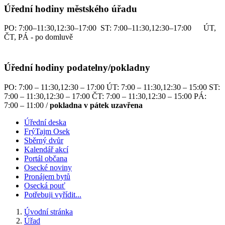
Úřední hodiny městského úřadu
PO: 7:00–11:30,12:30–17:00 ST: 7:00–11:30,12:30–17:00 ÚT,
ČT, PÁ - po domluvě
Úřední hodiny podatelny/pokladny
PO: 7:00 – 11:30,12:30 – 17:00 ÚT: 7:00 – 11:30,12:30 – 15:00 ST:
7:00 – 11:30,12:30 – 17:00 ČT: 7:00 – 11:30,12:30 – 15:00 PÁ:
7:00 – 11:00 /
pokladna v pátek uzavřena
Úřední deska
FrýTajm Osek
Sběrný dvůr
Kalendář akcí
Portál občana
Osecké noviny
Pronájem bytů
Osecká pouť
Potřebuji vyřídit...
Úvodní stránka
Úřad