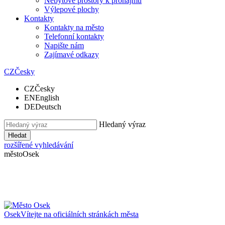
Nebytové prostory k pronájmu
Výlepové plochy
Kontakty
Kontakty na město
Telefonní kontakty
Napište nám
Zajímavé odkazy
CZ
Česky
CZ
Česky
EN
English
DE
Deutsch
Hledaný výraz
Hledat
rozšířené vyhledávání
město
Osek
Osek
Vítejte na oficiálních stránkách města