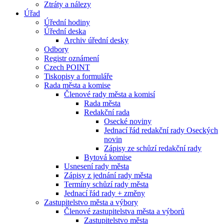
Ztráty a nálezy
Úřad
Úřední hodiny
Úřední deska
Archiv úřední desky
Odbory
Registr oznámení
Czech POINT
Tiskopisy a formuláře
Rada města a komise
Členové rady města a komisí
Rada města
Redakční rada
Osecké noviny
Jednací řád redakční rady Oseckých
novin
Zápisy ze schůzí redakční rady
Bytová komise
Usnesení rady města
Zápisy z jednání rady města
Termíny schůzí rady města
Jednací řád rady + změny
Zastupitelstvo města a výbory
Členové zastupitelstva města a výborů
Zastupitelstvo města