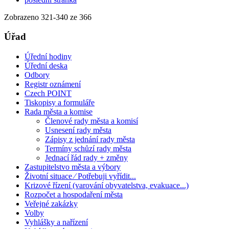
Zobrazeno
321
-
340
ze 366
Úřad
Úřední hodiny
Úřední deska
Odbory
Registr oznámení
Czech POINT
Tiskopisy a formuláře
Rada města a komise
Členové rady města a komisí
Usnesení rady města
Zápisy z jednání rady města
Termíny schůzí rady města
Jednací řád rady + změny
Zastupitelstvo města a výbory
Životní situace ⁄ Potřebuji vyřídit...
Krizové řízení (varování obyvatelstva, evakuace...)
Rozpočet a hospodaření města
Veřejné zakázky
Volby
Vyhlášky a nařízení