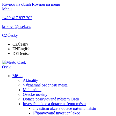
Rovnou na obsah
Rovnou na menu
Menu
+420 417 837 202
krtkova@osek.cz
CZ
Česky
CZ
Česky
EN
English
DE
Deutsch
Osek
Město
Aktuality
Významné osobnosti města
Multimédia
Osecké noviny
Dotace poskytované městem Osek
Investiční akce a dotace našemu městu
Investiční akce a dotace našemu městu
Připravované investiční akce