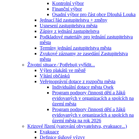
Kontrolní výbor
Finanční výbor
Osadní výbor pro část obce Dlouhá Louka
Jednací řád zastupitelstva + změny
Usnesení zastupitelstva města
Zápisy z jednání zastupitelstva
Podkladové materiály pro jednání zastupitelstva
města
Termíny jednání zastupitelstva města
Zvukové záznamy ze zasedání Zastupitelstva
města
Životní situace ⁄ Potřebuji vyřídit...
Výlep plakátů ve městě
Vítání občánků
Veřejnoprávní dotace z rozpočtu města
Individuální dotace města Osek
Program podpory činnosti dětí a žáků
evidovaných v organizacích a spolcích na
území města
Program podpory činnosti dětí a žáků
evidovaných v organizacích a spolcích na
území města na rok 2026
Krizové řízení (varování obyvatelstva, evakuace...)
Evakuace
Definice tísňové výzvy