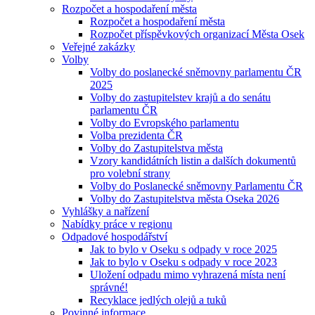
Rozpočet a hospodaření města
Rozpočet a hospodaření města
Rozpočet příspěvkových organizací Města Osek
Veřejné zakázky
Volby
Volby do poslanecké sněmovny parlamentu ČR
2025
Volby do zastupitelstev krajů a do senátu
parlamentu ČR
Volby do Evropského parlamentu
Volba prezidenta ČR
Volby do Zastupitelstva města
Vzory kandidátních listin a dalších dokumentů
pro volební strany
Volby do Poslanecké sněmovny Parlamentu ČR
Volby do Zastupitelstva města Oseka 2026
Vyhlášky a nařízení
Nabídky práce v regionu
Odpadové hospodářství
Jak to bylo v Oseku s odpady v roce 2025
Jak to bylo v Oseku s odpady v roce 2023
Uložení odpadu mimo vyhrazená místa není
správné!
Recyklace jedlých olejů a tuků
Povinné informace