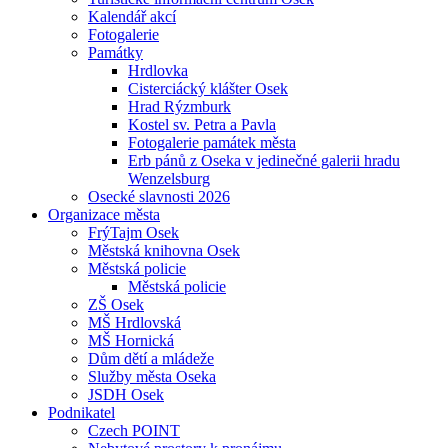
Kalendář akcí
Fotogalerie
Památky
Hrdlovka
Cisterciácký klášter Osek
Hrad Rýzmburk
Kostel sv. Petra a Pavla
Fotogalerie památek města
Erb pánů z Oseka v jedinečné galerii hradu
Wenzelsburg
Osecké slavnosti 2026
Organizace města
FrýTajm Osek
Městská knihovna Osek
Městská policie
Městská policie
ZŠ Osek
MŠ Hrdlovská
MŠ Hornická
Dům dětí a mládeže
Služby města Oseka
JSDH Osek
Podnikatel
Czech POINT