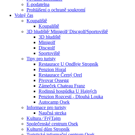
E-podatelna
Prohlášení o ochraně soukromí
Volný čas
Koupaliště
Koupaliště
3D bludiště⁄ Minigolf⁄ Discgolf⁄Sportoviště
3D bludiště
Minigolf
Discgolf
Sportoviště
Tipy pro turisty
Restaurace U Ondřeje Stropník
Penzion Horal
Restaurace Černý Orel
Pivovar Ossegg
Zámeček Chateau Franz
Rodinná hospůdka U Hajných
Penzion Rozcestí - Dlouhá Louka
Autocamp Osek
Informace pro turisty
Naučná stezka
Kultura ⁄ FrýTajm
Společenské centrum Osek
Kulturní dům Stropník
Turistické informační centrum Osek