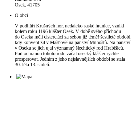
Osek, 41705
O obci
V podhůří Krušných hor, nedaleko saské hranice, vznikl
kolem roku 1196 klášter Osek. V době svého příchodu
do Oseka měli cisterciáci za sebou již téměř šestileté období,
kdy konvent žil v Mašťově na panství Milhoštů. Na panství
v Oseku se jich ujal významný šlechtický rod Hrabišiců.
Pod ochranou tohoto rodu začal osecký klášter rychle
prosperovat. Jedním z jeho nejslavnějších období se stala
30. léta 13. století.