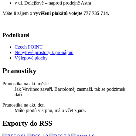
v ul. Dolejšově – naproti prodejně Astra
Máte-li zájem o
vyvěšení plakátů volejte 777 735 714.
Podnikatel
Czech POINT
Nebytové prostory k pronájmu
Výlepové plochy
Pranostiky
Pranostika na akt. měsíc
Jak Vavřinec zavaří, Bartoloměj zasmaží, tak se podzimek
daří.
Pranostika na akt. den
Málo plodů v srpnu, málo včel z jara.
Exporty do RSS