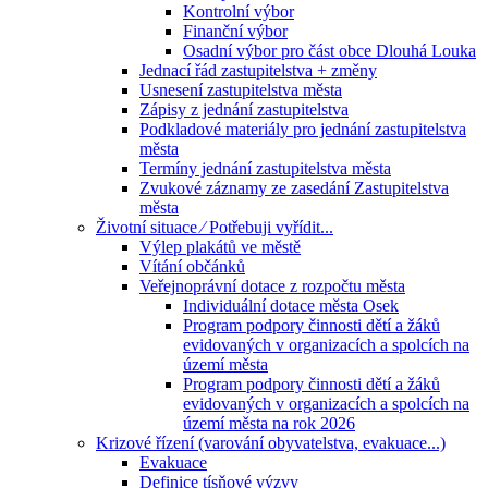
Kontrolní výbor
Finanční výbor
Osadní výbor pro část obce Dlouhá Louka
Jednací řád zastupitelstva + změny
Usnesení zastupitelstva města
Zápisy z jednání zastupitelstva
Podkladové materiály pro jednání zastupitelstva
města
Termíny jednání zastupitelstva města
Zvukové záznamy ze zasedání Zastupitelstva
města
Životní situace ⁄ Potřebuji vyřídit...
Výlep plakátů ve městě
Vítání občánků
Veřejnoprávní dotace z rozpočtu města
Individuální dotace města Osek
Program podpory činnosti dětí a žáků
evidovaných v organizacích a spolcích na
území města
Program podpory činnosti dětí a žáků
evidovaných v organizacích a spolcích na
území města na rok 2026
Krizové řízení (varování obyvatelstva, evakuace...)
Evakuace
Definice tísňové výzvy