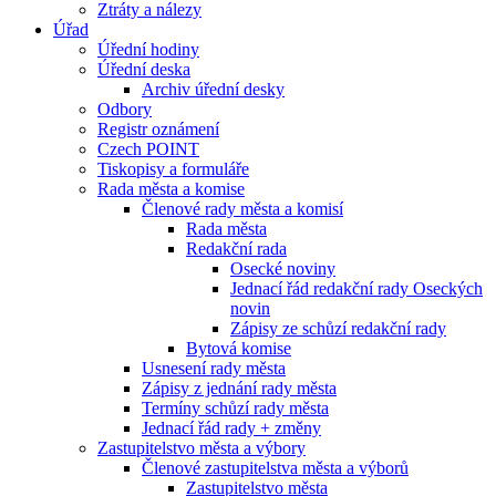
Ztráty a nálezy
Úřad
Úřední hodiny
Úřední deska
Archiv úřední desky
Odbory
Registr oznámení
Czech POINT
Tiskopisy a formuláře
Rada města a komise
Členové rady města a komisí
Rada města
Redakční rada
Osecké noviny
Jednací řád redakční rady Oseckých
novin
Zápisy ze schůzí redakční rady
Bytová komise
Usnesení rady města
Zápisy z jednání rady města
Termíny schůzí rady města
Jednací řád rady + změny
Zastupitelstvo města a výbory
Členové zastupitelstva města a výborů
Zastupitelstvo města