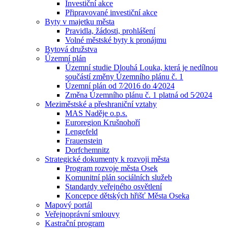
Investiční akce
Připravované investiční akce
Byty v majetku města
Pravidla, žádosti, prohlášení
Volné městské byty k pronájmu
Bytová družstva
Územní plán
Územní studie Dlouhá Louka, která je nedílnou
součástí změny Územního plánu č. 1
Územní plán od 7⁄2016 do 4⁄2024
Změna Územního plánu č. 1 platná od 5⁄2024
Meziměstské a přeshraniční vztahy
MAS Naděje o.p.s.
Euroregion Krušnohoří
Lengefeld
Frauenstein
Dorfchemnitz
Strategické dokumenty k rozvoji města
Program rozvoje města Osek
Komunitní plán sociálních služeb
Standardy veřejného osvětlení
Koncepce dětských hřišť Města Oseka
Mapový portál
Veřejnoprávní smlouvy
Kastrační program