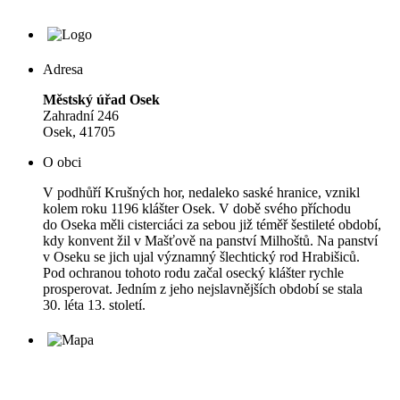
Adresa
Městský úřad Osek
Zahradní 246
Osek, 41705
O obci
V podhůří Krušných hor, nedaleko saské hranice, vznikl
kolem roku 1196 klášter Osek. V době svého příchodu
do Oseka měli cisterciáci za sebou již téměř šestileté období,
kdy konvent žil v Mašťově na panství Milhoštů. Na panství
v Oseku se jich ujal významný šlechtický rod Hrabišiců.
Pod ochranou tohoto rodu začal osecký klášter rychle
prosperovat. Jedním z jeho nejslavnějších období se stala
30. léta 13. století.