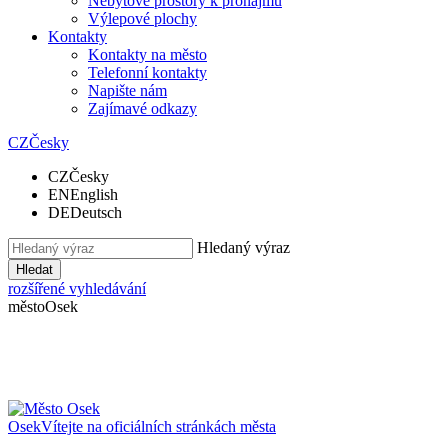
Nebytové prostory k pronájmu
Výlepové plochy
Kontakty
Kontakty na město
Telefonní kontakty
Napište nám
Zajímavé odkazy
CZ
Česky
CZ
Česky
EN
English
DE
Deutsch
Hledaný výraz
Hledat
rozšířené vyhledávání
město
Osek
Osek
Vítejte na oficiálních stránkách města