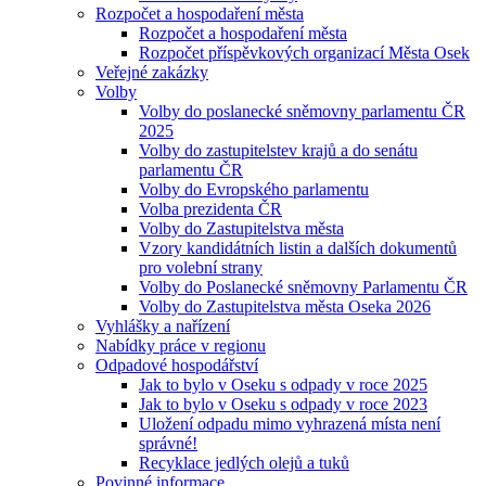
Rozpočet a hospodaření města
Rozpočet a hospodaření města
Rozpočet příspěvkových organizací Města Osek
Veřejné zakázky
Volby
Volby do poslanecké sněmovny parlamentu ČR
2025
Volby do zastupitelstev krajů a do senátu
parlamentu ČR
Volby do Evropského parlamentu
Volba prezidenta ČR
Volby do Zastupitelstva města
Vzory kandidátních listin a dalších dokumentů
pro volební strany
Volby do Poslanecké sněmovny Parlamentu ČR
Volby do Zastupitelstva města Oseka 2026
Vyhlášky a nařízení
Nabídky práce v regionu
Odpadové hospodářství
Jak to bylo v Oseku s odpady v roce 2025
Jak to bylo v Oseku s odpady v roce 2023
Uložení odpadu mimo vyhrazená místa není
správné!
Recyklace jedlých olejů a tuků
Povinné informace