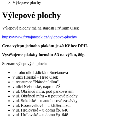
Výlepové plochy
Výlepové plochy
Výlepové plochy má na starosti FrýTajm Osek
https://www.frytajmosek.cz/vylepove-plochy/
Cena výlepu jednoho plakátu je 40 Kč bez DPH.
Vyvěšujeme plakáty formátu A3
na výšku, 80g.
Seznam výlepových ploch:
na rohu ulic Lidická a Smetanova
v ulici Horské – Hrad Osek
u restaurace "Národní dům"
v ulici Nelsonské, naproti ZŠ
v ul. Obránců míru, pod parkovištěm
v ul. Obránců míru – u pouťové plochy
v ul. Sokolské – u autobusové zastávky
v ul. Rooseveltově – u klášterní zdi
v ul. Hrdlovské – u domu čp. 646
v ul. Hrdlovské – u domu čp. 648