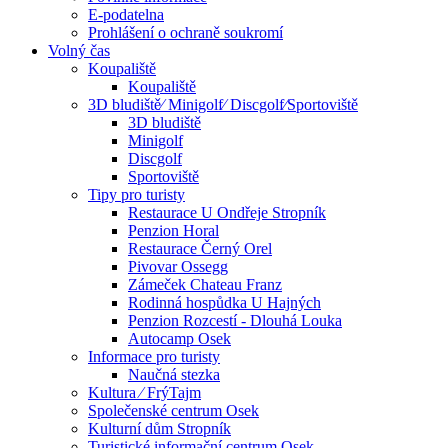
E-podatelna
Prohlášení o ochraně soukromí
Volný čas
Koupaliště
Koupaliště
3D bludiště⁄ Minigolf⁄ Discgolf⁄Sportoviště
3D bludiště
Minigolf
Discgolf
Sportoviště
Tipy pro turisty
Restaurace U Ondřeje Stropník
Penzion Horal
Restaurace Černý Orel
Pivovar Ossegg
Zámeček Chateau Franz
Rodinná hospůdka U Hajných
Penzion Rozcestí - Dlouhá Louka
Autocamp Osek
Informace pro turisty
Naučná stezka
Kultura ⁄ FrýTajm
Společenské centrum Osek
Kulturní dům Stropník
Turistické informační centrum Osek