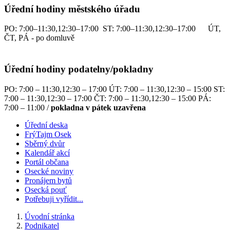
Úřední hodiny městského úřadu
PO: 7:00–11:30,12:30–17:00 ST: 7:00–11:30,12:30–17:00 ÚT,
ČT, PÁ - po domluvě
Úřední hodiny podatelny/pokladny
PO: 7:00 – 11:30,12:30 – 17:00 ÚT: 7:00 – 11:30,12:30 – 15:00 ST:
7:00 – 11:30,12:30 – 17:00 ČT: 7:00 – 11:30,12:30 – 15:00 PÁ:
7:00 – 11:00 /
pokladna v pátek uzavřena
Úřední deska
FrýTajm Osek
Sběrný dvůr
Kalendář akcí
Portál občana
Osecké noviny
Pronájem bytů
Osecká pouť
Potřebuji vyřídit...
Úvodní stránka
Podnikatel