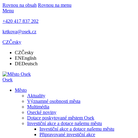
Rovnou na obsah
Rovnou na menu
Menu
+420 417 837 202
krtkova@osek.cz
CZ
Česky
CZ
Česky
EN
English
DE
Deutsch
Osek
Město
Aktuality
Významné osobnosti města
Multimédia
Osecké noviny
Dotace poskytované městem Osek
Investiční akce a dotace našemu městu
Investiční akce a dotace našemu městu
Připravované investiční akce