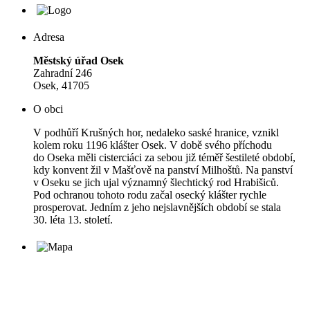
Adresa
Městský úřad Osek
Zahradní 246
Osek, 41705
O obci
V podhůří Krušných hor, nedaleko saské hranice, vznikl
kolem roku 1196 klášter Osek. V době svého příchodu
do Oseka měli cisterciáci za sebou již téměř šestileté období,
kdy konvent žil v Mašťově na panství Milhoštů. Na panství
v Oseku se jich ujal významný šlechtický rod Hrabišiců.
Pod ochranou tohoto rodu začal osecký klášter rychle
prosperovat. Jedním z jeho nejslavnějších období se stala
30. léta 13. století.