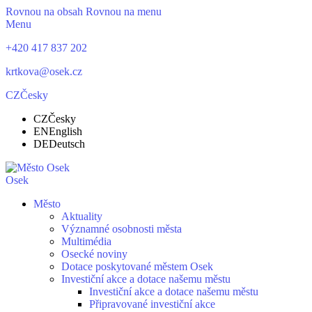
Rovnou na obsah
Rovnou na menu
Menu
+420 417 837 202
krtkova@osek.cz
CZ
Česky
CZ
Česky
EN
English
DE
Deutsch
Osek
Město
Aktuality
Významné osobnosti města
Multimédia
Osecké noviny
Dotace poskytované městem Osek
Investiční akce a dotace našemu městu
Investiční akce a dotace našemu městu
Připravované investiční akce