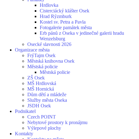
Hrdlovka
Cisterciácký klášter Osek
Hrad Rýzmburk
Kostel sv. Petra a Pavla
Fotogalerie památek města
Erb pánů z Oseka v jedinečné galerii hradu
Wenzelsburg
Osecké slavnosti 2026
Organizace města
FrýTajm Osek
Městská knihovna Osek
Městská policie
Městská policie
ZŠ Osek
MŠ Hrdlovská
MŠ Hornická
Dům dětí a mládeže
Služby města Oseka
JSDH Osek
Podnikatel
Czech POINT
Nebytové prostory k pronájmu
Výlepové plochy
Kontakty