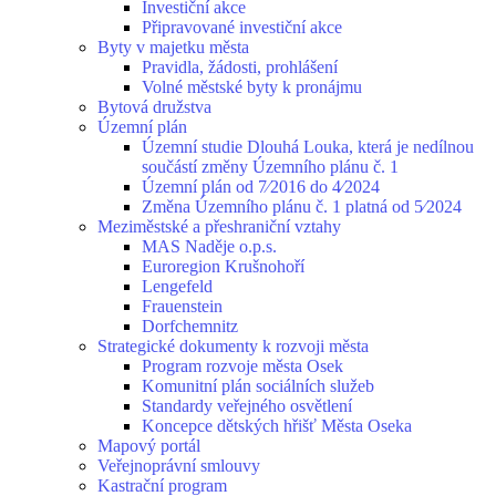
Investiční akce
Připravované investiční akce
Byty v majetku města
Pravidla, žádosti, prohlášení
Volné městské byty k pronájmu
Bytová družstva
Územní plán
Územní studie Dlouhá Louka, která je nedílnou
součástí změny Územního plánu č. 1
Územní plán od 7⁄2016 do 4⁄2024
Změna Územního plánu č. 1 platná od 5⁄2024
Meziměstské a přeshraniční vztahy
MAS Naděje o.p.s.
Euroregion Krušnohoří
Lengefeld
Frauenstein
Dorfchemnitz
Strategické dokumenty k rozvoji města
Program rozvoje města Osek
Komunitní plán sociálních služeb
Standardy veřejného osvětlení
Koncepce dětských hřišť Města Oseka
Mapový portál
Veřejnoprávní smlouvy
Kastrační program