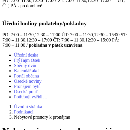
PO: 7:00–11:30,12:30–17:00 ST: 7:00–11:30,12:30–17:00 ÚT,
ČT, PÁ - po domluvě
Úřední hodiny podatelny/pokladny
PO: 7:00 – 11:30,12:30 – 17:00 ÚT: 7:00 – 11:30,12:30 – 15:00 ST:
7:00 – 11:30,12:30 – 17:00 ČT: 7:00 – 11:30,12:30 – 15:00 PÁ:
7:00 – 11:00 /
pokladna v pátek uzavřena
Úřední deska
FrýTajm Osek
Sběrný dvůr
Kalendář akcí
Portál občana
Osecké noviny
Pronájem bytů
Osecká pouť
Potřebuji vyřídit...
Úvodní stránka
Podnikatel
Nebytové prostory k pronájmu