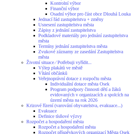
Kontrolní výbor
Finanční výbor
Osadní výbor pro část obce Dlouhá Louka
Jednací řád zastupitelstva + změny
Usnesení zastupitelstva města
Zápisy z jednání zastupitelstva
Podkladové materiály pro jednání zastupitelstva
města
Termíny jednání zastupitelstva města
Zvukové záznamy ze zasedání Zastupitelstva
města
Životní situace ⁄ Potřebuji vyřídit...
Výlep plakátů ve městě
Vítání občánků
Veřejnoprávní dotace z rozpočtu města
Individuální dotace města Osek
Program podpory činnosti dětí a žáků
evidovaných v organizacích a spolcích na
území města na rok 2026
Krizové řízení (varování obyvatelstva, evakuace...)
Evakuace
Definice tísňové výzvy
Rozpočet a hospodaření města
Rozpočet a hospodaření města
Rozpočet příspěvkových organizací Města Osek