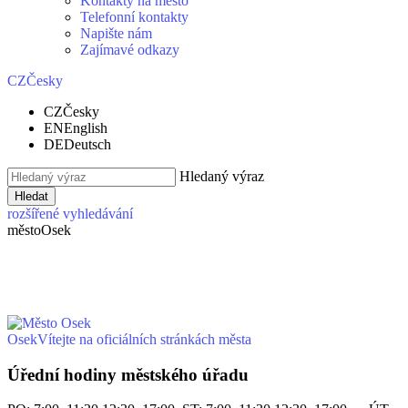
Kontakty na město
Telefonní kontakty
Napište nám
Zajímavé odkazy
CZ
Česky
CZ
Česky
EN
English
DE
Deutsch
Hledaný výraz
Hledat
rozšířené vyhledávání
město
Osek
Osek
Vítejte na oficiálních stránkách města
Úřední hodiny městského úřadu