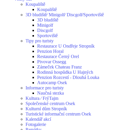
Koupaliště
Koupaliště
3D bludiště⁄ Minigolf⁄ Discgolf⁄Sportoviště
3D bludiště
Minigolf
Discgolf
Sportoviště
Tipy pro turisty
Restaurace U Ondřeje Stropník
Penzion Horal
Restaurace Černý Orel
Pivovar Ossegg
Zámeček Chateau Franz
Rodinná hospůdka U Hajných
Penzion Rozcestí - Dlouhá Louka
Autocamp Osek
Informace pro turisty
Naučná stezka
Kultura ⁄ FrýTajm
Společenské centrum Osek
Kulturní dům Stropník
Turistické informační centrum Osek
Kalendář akcí
Fotogalerie
Památky