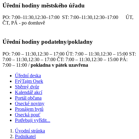
Úřední hodiny městského úřadu
PO: 7:00–11:30,12:30–17:00 ST: 7:00–11:30,12:30–17:00 ÚT,
ČT, PÁ - po domluvě
Úřední hodiny podatelny/pokladny
PO: 7:00 – 11:30,12:30 – 17:00 ÚT: 7:00 – 11:30,12:30 – 15:00 ST:
7:00 – 11:30,12:30 – 17:00 ČT: 7:00 – 11:30,12:30 – 15:00 PÁ:
7:00 – 11:00 /
pokladna v pátek uzavřena
Úřední deska
FrýTajm Osek
Sběrný dvůr
Kalendář akcí
Portál občana
Osecké noviny
Pronájem bytů
Osecká pouť
Potřebuji vyřídit...
Úvodní stránka
Podnikatel