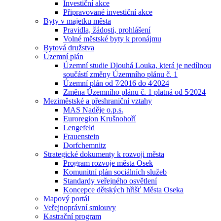
Investiční akce
Připravované investiční akce
Byty v majetku města
Pravidla, žádosti, prohlášení
Volné městské byty k pronájmu
Bytová družstva
Územní plán
Územní studie Dlouhá Louka, která je nedílnou
součástí změny Územního plánu č. 1
Územní plán od 7⁄2016 do 4⁄2024
Změna Územního plánu č. 1 platná od 5⁄2024
Meziměstské a přeshraniční vztahy
MAS Naděje o.p.s.
Euroregion Krušnohoří
Lengefeld
Frauenstein
Dorfchemnitz
Strategické dokumenty k rozvoji města
Program rozvoje města Osek
Komunitní plán sociálních služeb
Standardy veřejného osvětlení
Koncepce dětských hřišť Města Oseka
Mapový portál
Veřejnoprávní smlouvy
Kastrační program