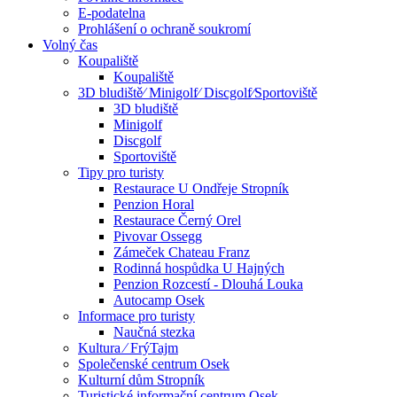
E-podatelna
Prohlášení o ochraně soukromí
Volný čas
Koupaliště
Koupaliště
3D bludiště⁄ Minigolf⁄ Discgolf⁄Sportoviště
3D bludiště
Minigolf
Discgolf
Sportoviště
Tipy pro turisty
Restaurace U Ondřeje Stropník
Penzion Horal
Restaurace Černý Orel
Pivovar Ossegg
Zámeček Chateau Franz
Rodinná hospůdka U Hajných
Penzion Rozcestí - Dlouhá Louka
Autocamp Osek
Informace pro turisty
Naučná stezka
Kultura ⁄ FrýTajm
Společenské centrum Osek
Kulturní dům Stropník
Turistické informační centrum Osek