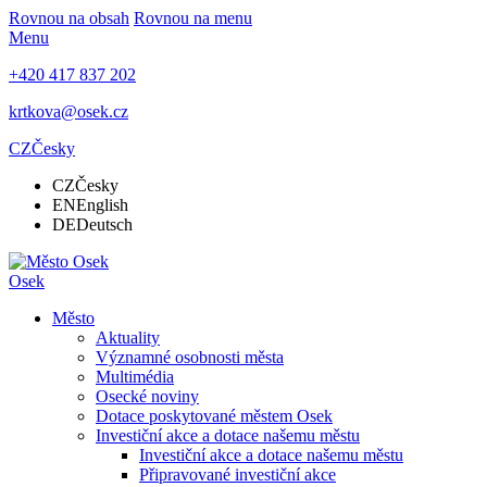
Rovnou na obsah
Rovnou na menu
Menu
+420 417 837 202
krtkova@osek.cz
CZ
Česky
CZ
Česky
EN
English
DE
Deutsch
Osek
Město
Aktuality
Významné osobnosti města
Multimédia
Osecké noviny
Dotace poskytované městem Osek
Investiční akce a dotace našemu městu
Investiční akce a dotace našemu městu
Připravované investiční akce