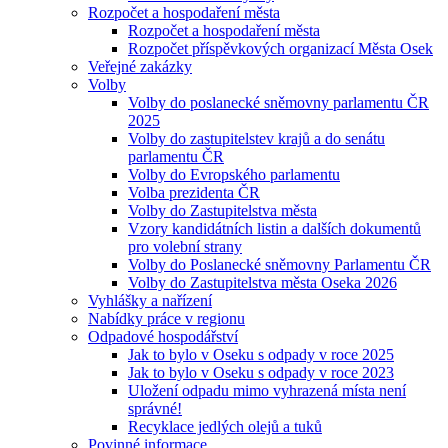
Rozpočet a hospodaření města
Rozpočet a hospodaření města
Rozpočet příspěvkových organizací Města Osek
Veřejné zakázky
Volby
Volby do poslanecké sněmovny parlamentu ČR
2025
Volby do zastupitelstev krajů a do senátu
parlamentu ČR
Volby do Evropského parlamentu
Volba prezidenta ČR
Volby do Zastupitelstva města
Vzory kandidátních listin a dalších dokumentů
pro volební strany
Volby do Poslanecké sněmovny Parlamentu ČR
Volby do Zastupitelstva města Oseka 2026
Vyhlášky a nařízení
Nabídky práce v regionu
Odpadové hospodářství
Jak to bylo v Oseku s odpady v roce 2025
Jak to bylo v Oseku s odpady v roce 2023
Uložení odpadu mimo vyhrazená místa není
správné!
Recyklace jedlých olejů a tuků
Povinné informace