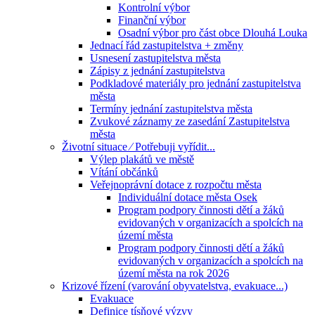
Kontrolní výbor
Finanční výbor
Osadní výbor pro část obce Dlouhá Louka
Jednací řád zastupitelstva + změny
Usnesení zastupitelstva města
Zápisy z jednání zastupitelstva
Podkladové materiály pro jednání zastupitelstva
města
Termíny jednání zastupitelstva města
Zvukové záznamy ze zasedání Zastupitelstva
města
Životní situace ⁄ Potřebuji vyřídit...
Výlep plakátů ve městě
Vítání občánků
Veřejnoprávní dotace z rozpočtu města
Individuální dotace města Osek
Program podpory činnosti dětí a žáků
evidovaných v organizacích a spolcích na
území města
Program podpory činnosti dětí a žáků
evidovaných v organizacích a spolcích na
území města na rok 2026
Krizové řízení (varování obyvatelstva, evakuace...)
Evakuace
Definice tísňové výzvy