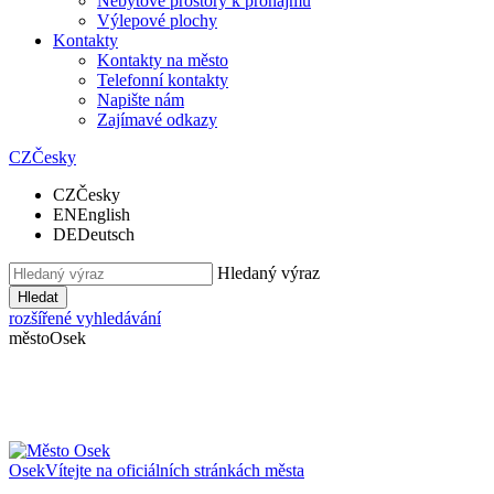
Nebytové prostory k pronájmu
Výlepové plochy
Kontakty
Kontakty na město
Telefonní kontakty
Napište nám
Zajímavé odkazy
CZ
Česky
CZ
Česky
EN
English
DE
Deutsch
Hledaný výraz
Hledat
rozšířené vyhledávání
město
Osek
Osek
Vítejte na oficiálních stránkách města