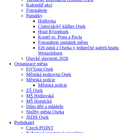
Kalendář akcí
Fotogalerie
Památky
Hrdlovka
Cisterciácký klášter Osek
Hrad Rýzmburk
Kostel sv. Petra a Pavla
Fotogalerie památek města
Erb pánů z Oseka v jedinečné galerii hradu
Wenzelsburg
Osecké slavnosti 2026
Organizace města
FrýTajm Osek
Městská knihovna Osek
Městská policie
Městská policie
ZŠ Osek
MŠ Hrdlovská
MŠ Hornická
Dům dětí a mládeže
Služby města Oseka
JSDH Osek
Podnikatel
Czech POINT