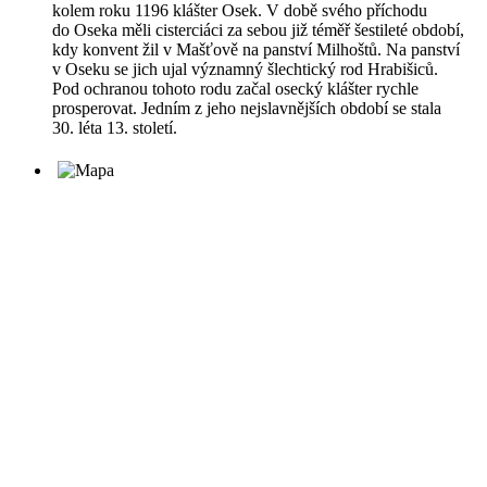
kolem roku 1196 klášter Osek. V době svého příchodu
do Oseka měli cisterciáci za sebou již téměř šestileté období,
kdy konvent žil v Mašťově na panství Milhoštů. Na panství
v Oseku se jich ujal významný šlechtický rod Hrabišiců.
Pod ochranou tohoto rodu začal osecký klášter rychle
prosperovat. Jedním z jeho nejslavnějších období se stala
30. léta 13. století.