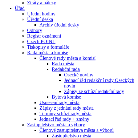
Ztráty a nálezy
Úřad
Úřední hodiny
Úřední deska
Archiv úřední desky
Odbory
Registr oznámení
Czech POINT
Tiskopisy a formuláře
Rada města a komise
Členové rady města a komisí
Rada města
Redakční rada
Osecké noviny
Jednací řád redakční rady Oseckých
novin
Zápisy ze schůzí redakční rady
Bytová komise
Usnesení rady města
Zápisy z jednání rady města
Termíny schůzí rady města
Jednací řád rady + změny
Zastupitelstvo města a výbory
Členové zastupitelstva města a výborů
Zastupitelstvo města