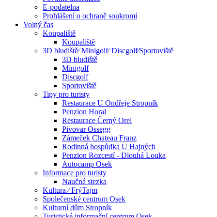
E-podatelna
Prohlášení o ochraně soukromí
Volný čas
Koupaliště
Koupaliště
3D bludiště⁄ Minigolf⁄ Discgolf⁄Sportoviště
3D bludiště
Minigolf
Discgolf
Sportoviště
Tipy pro turisty
Restaurace U Ondřeje Stropník
Penzion Horal
Restaurace Černý Orel
Pivovar Ossegg
Zámeček Chateau Franz
Rodinná hospůdka U Hajných
Penzion Rozcestí - Dlouhá Louka
Autocamp Osek
Informace pro turisty
Naučná stezka
Kultura ⁄ FrýTajm
Společenské centrum Osek
Kulturní dům Stropník
Turistické informační centrum Osek