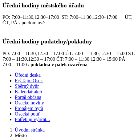
Úřední hodiny městského úřadu
PO: 7:00–11:30,12:30–17:00 ST: 7:00–11:30,12:30–17:00 ÚT,
ČT, PÁ - po domluvě
Úřední hodiny podatelny/pokladny
PO: 7:00 – 11:30,12:30 – 17:00 ÚT: 7:00 – 11:30,12:30 – 15:00 ST:
7:00 – 11:30,12:30 – 17:00 ČT: 7:00 – 11:30,12:30 – 15:00 PÁ:
7:00 – 11:00 /
pokladna v pátek uzavřena
Úřední deska
FrýTajm Osek
Sběrný dvůr
Kalendář akcí
Portál občana
Osecké noviny
Pronájem bytů
Osecká pouť
Potřebuji vyřídit...
Úvodní stránka
Město