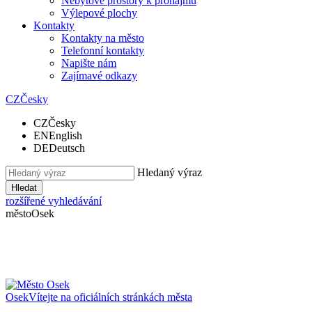
Nebytové prostory k pronájmu
Výlepové plochy
Kontakty
Kontakty na město
Telefonní kontakty
Napište nám
Zajímavé odkazy
CZ
Česky
CZ
Česky
EN
English
DE
Deutsch
Hledaný výraz
Hledat
rozšířené vyhledávání
město
Osek
Osek
Vítejte na oficiálních stránkách města