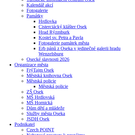
Kalendář akcí
Fotogalerie
Památky
Hrdlovka
Cisterciácký klášter Osek
Hrad Rýzmburk
Kostel sv. Petra a Pavla
Fotogalerie památek města
Erb pánů z Oseka v jedinečné galerii hradu
Wenzelsburg
Osecké slavnosti 2026
Organizace města
FrýTajm Osek
Městská knihovna Osek
Městská policie
Městská policie
ZŠ Osek
MŠ Hrdlovská
MŠ Hornická
Dům dětí a mládeže
Služby města Oseka
JSDH Osek
Podnikatel
Czech POINT