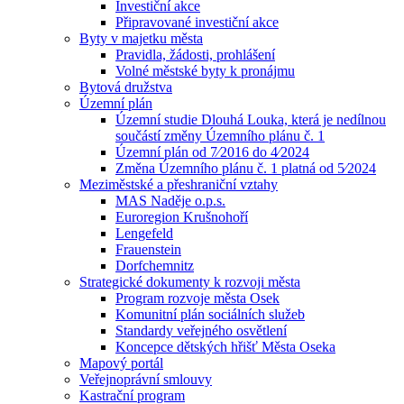
Investiční akce
Připravované investiční akce
Byty v majetku města
Pravidla, žádosti, prohlášení
Volné městské byty k pronájmu
Bytová družstva
Územní plán
Územní studie Dlouhá Louka, která je nedílnou
součástí změny Územního plánu č. 1
Územní plán od 7⁄2016 do 4⁄2024
Změna Územního plánu č. 1 platná od 5⁄2024
Meziměstské a přeshraniční vztahy
MAS Naděje o.p.s.
Euroregion Krušnohoří
Lengefeld
Frauenstein
Dorfchemnitz
Strategické dokumenty k rozvoji města
Program rozvoje města Osek
Komunitní plán sociálních služeb
Standardy veřejného osvětlení
Koncepce dětských hřišť Města Oseka
Mapový portál
Veřejnoprávní smlouvy
Kastrační program