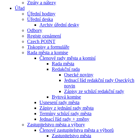
Ztráty a nálezy
Úřad
Úřední hodiny
Úřední deska
Archiv úřední desky
Odbory
Registr oznámení
Czech POINT
Tiskopisy a formuláře
Rada města a komise
Členové rady města a komisí
Rada města
Redakční rada
Osecké noviny
Jednací řád redakční rady Oseckých
novin
Zápisy ze schůzí redakční rady
Bytová komise
Usnesení rady města
Zápisy z jednání rady města
Termíny schůzí rady města
Jednací řád rady + změny
Zastupitelstvo města a výbory
Členové zastupitelstva města a výborů
Zastupitelstvo města