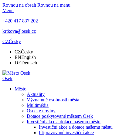
Rovnou na obsah
Rovnou na menu
Menu
+420 417 837 202
krtkova@osek.cz
CZ
Česky
CZ
Česky
EN
English
DE
Deutsch
Osek
Město
Aktuality
Významné osobnosti města
Multimédia
Osecké noviny
Dotace poskytované městem Osek
Investiční akce a dotace našemu městu
Investiční akce a dotace našemu městu
Připravované investiční akce