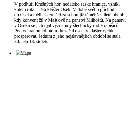
V podhůří Krušných hor, nedaleko saské hranice, vznikl
kolem roku 1196 klášter Osek. V době svého příchodu
do Oseka měli cisterciáci za sebou již téměř šestileté období,
kdy konvent žil v Mašťově na panství Milhoštů. Na panství
v Oseku se jich ujal významný šlechtický rod Hrabišiců.
Pod ochranou tohoto rodu začal osecký klášter rychle
prosperovat. Jedním z jeho nejslavnějších období se stala
30. léta 13. století.