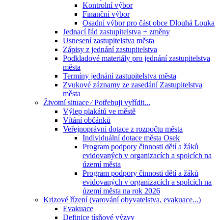
Kontrolní výbor
Finanční výbor
Osadní výbor pro část obce Dlouhá Louka
Jednací řád zastupitelstva + změny
Usnesení zastupitelstva města
Zápisy z jednání zastupitelstva
Podkladové materiály pro jednání zastupitelstva
města
Termíny jednání zastupitelstva města
Zvukové záznamy ze zasedání Zastupitelstva
města
Životní situace ⁄ Potřebuji vyřídit...
Výlep plakátů ve městě
Vítání občánků
Veřejnoprávní dotace z rozpočtu města
Individuální dotace města Osek
Program podpory činnosti dětí a žáků
evidovaných v organizacích a spolcích na
území města
Program podpory činnosti dětí a žáků
evidovaných v organizacích a spolcích na
území města na rok 2026
Krizové řízení (varování obyvatelstva, evakuace...)
Evakuace
Definice tísňové výzvy