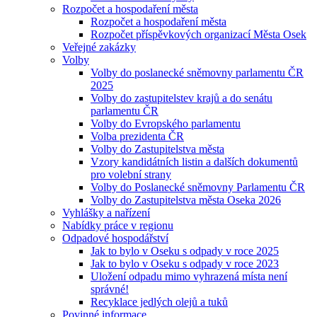
Rozpočet a hospodaření města
Rozpočet a hospodaření města
Rozpočet příspěvkových organizací Města Osek
Veřejné zakázky
Volby
Volby do poslanecké sněmovny parlamentu ČR
2025
Volby do zastupitelstev krajů a do senátu
parlamentu ČR
Volby do Evropského parlamentu
Volba prezidenta ČR
Volby do Zastupitelstva města
Vzory kandidátních listin a dalších dokumentů
pro volební strany
Volby do Poslanecké sněmovny Parlamentu ČR
Volby do Zastupitelstva města Oseka 2026
Vyhlášky a nařízení
Nabídky práce v regionu
Odpadové hospodářství
Jak to bylo v Oseku s odpady v roce 2025
Jak to bylo v Oseku s odpady v roce 2023
Uložení odpadu mimo vyhrazená místa není
správné!
Recyklace jedlých olejů a tuků
Povinné informace