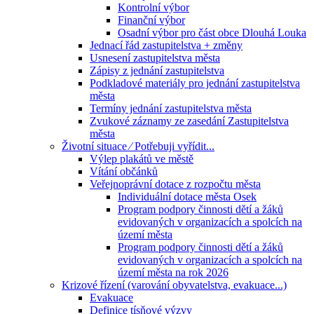
Kontrolní výbor
Finanční výbor
Osadní výbor pro část obce Dlouhá Louka
Jednací řád zastupitelstva + změny
Usnesení zastupitelstva města
Zápisy z jednání zastupitelstva
Podkladové materiály pro jednání zastupitelstva
města
Termíny jednání zastupitelstva města
Zvukové záznamy ze zasedání Zastupitelstva
města
Životní situace ⁄ Potřebuji vyřídit...
Výlep plakátů ve městě
Vítání občánků
Veřejnoprávní dotace z rozpočtu města
Individuální dotace města Osek
Program podpory činnosti dětí a žáků
evidovaných v organizacích a spolcích na
území města
Program podpory činnosti dětí a žáků
evidovaných v organizacích a spolcích na
území města na rok 2026
Krizové řízení (varování obyvatelstva, evakuace...)
Evakuace
Definice tísňové výzvy