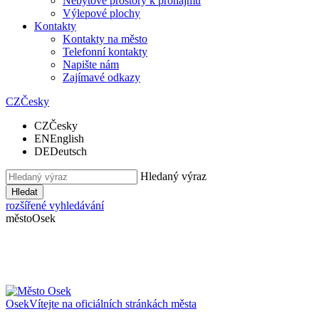
Nebytové prostory k pronájmu
Výlepové plochy
Kontakty
Kontakty na město
Telefonní kontakty
Napište nám
Zajímavé odkazy
CZ
Česky
CZ
Česky
EN
English
DE
Deutsch
Hledaný výraz
Hledat
rozšířené vyhledávání
město
Osek
Osek
Vítejte na oficiálních stránkách města