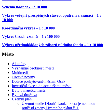
Schéma hodnot - 1 : 10 000
Výkres veřejně prospěšných staveb, opatření a asanací – 1 :
10 000
Koordinační výkres – 1 : 10 000
Výkres širších vztahů – 1 : 100 000
Výkres předpokládaných záborů půdního fondu – 1 : 10 000
Město
Aktuality
Významné osobnosti města
Multimédia
Osecké noviny
Dotace poskytované městem Osek
Investiční akce a dotace našemu městu
Byty v majetku města
Bytová družstva
Územní plán
Územní studie Dlouhá Louka, která je nedílnou
součástí změny Územního plánu č. 1