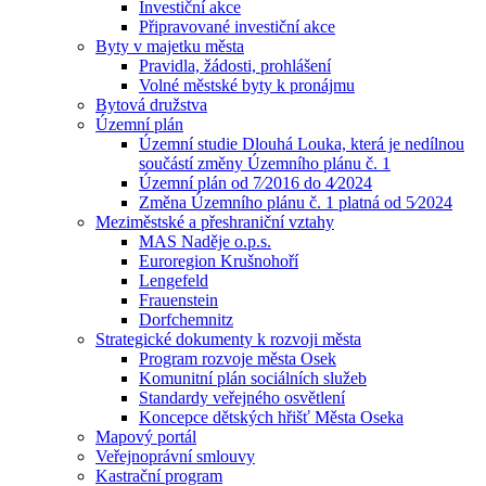
Investiční akce
Připravované investiční akce
Byty v majetku města
Pravidla, žádosti, prohlášení
Volné městské byty k pronájmu
Bytová družstva
Územní plán
Územní studie Dlouhá Louka, která je nedílnou
součástí změny Územního plánu č. 1
Územní plán od 7⁄2016 do 4⁄2024
Změna Územního plánu č. 1 platná od 5⁄2024
Meziměstské a přeshraniční vztahy
MAS Naděje o.p.s.
Euroregion Krušnohoří
Lengefeld
Frauenstein
Dorfchemnitz
Strategické dokumenty k rozvoji města
Program rozvoje města Osek
Komunitní plán sociálních služeb
Standardy veřejného osvětlení
Koncepce dětských hřišť Města Oseka
Mapový portál
Veřejnoprávní smlouvy
Kastrační program