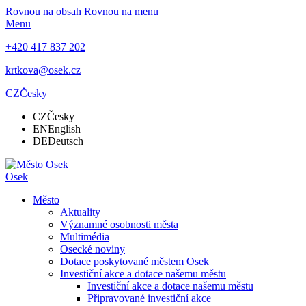
Rovnou na obsah
Rovnou na menu
Menu
+420 417 837 202
krtkova@osek.cz
CZ
Česky
CZ
Česky
EN
English
DE
Deutsch
Osek
Město
Aktuality
Významné osobnosti města
Multimédia
Osecké noviny
Dotace poskytované městem Osek
Investiční akce a dotace našemu městu
Investiční akce a dotace našemu městu
Připravované investiční akce