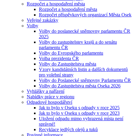
Rozpočet a hospodaření města
Rozpočet a hospodaření města
Rozpočet příspěvkových organizací Města Osek
Veřejné zakázky
Volby
Volby do poslanecké sněmovny parlamentu ČR
2025
Volby do zastupitelstev krajů a do senátu
parlamentu ČR
Volby do Evropského parlamentu
Volba prezidenta ČR
Volby do Zastupitelstva města
Vzory kandidátních listin a dalších dokumentů
pro volební strany
Volby do Poslanecké sněmovny Parlamentu ČR
Volby do Zastupitelstva města Oseka 2026
Vyhlášky a nařízení
Nabídky práce v regionu
Odpadové hospodářství
Jak to bylo v Oseku s odpady v roce 2025
Jak to bylo v Oseku s odpady v roce 2023
Uložení odpadu mimo vyhrazená místa není
správné!
Recyklace jedlých olejů a tuků
Povinné informace