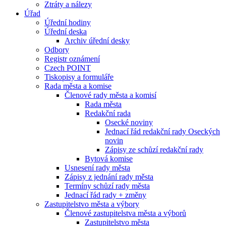
Ztráty a nálezy
Úřad
Úřední hodiny
Úřední deska
Archiv úřední desky
Odbory
Registr oznámení
Czech POINT
Tiskopisy a formuláře
Rada města a komise
Členové rady města a komisí
Rada města
Redakční rada
Osecké noviny
Jednací řád redakční rady Oseckých
novin
Zápisy ze schůzí redakční rady
Bytová komise
Usnesení rady města
Zápisy z jednání rady města
Termíny schůzí rady města
Jednací řád rady + změny
Zastupitelstvo města a výbory
Členové zastupitelstva města a výborů
Zastupitelstvo města