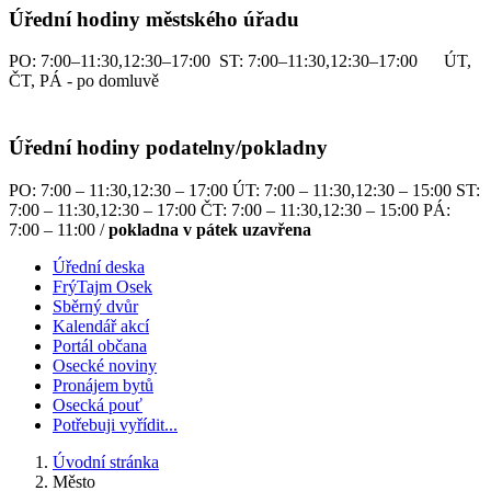
Úřední hodiny městského úřadu
PO: 7:00–11:30,12:30–17:00 ST: 7:00–11:30,12:30–17:00 ÚT,
ČT, PÁ - po domluvě
Úřední hodiny podatelny/pokladny
PO: 7:00 – 11:30,12:30 – 17:00 ÚT: 7:00 – 11:30,12:30 – 15:00 ST:
7:00 – 11:30,12:30 – 17:00 ČT: 7:00 – 11:30,12:30 – 15:00 PÁ:
7:00 – 11:00 /
pokladna v pátek uzavřena
Úřední deska
FrýTajm Osek
Sběrný dvůr
Kalendář akcí
Portál občana
Osecké noviny
Pronájem bytů
Osecká pouť
Potřebuji vyřídit...
Úvodní stránka
Město