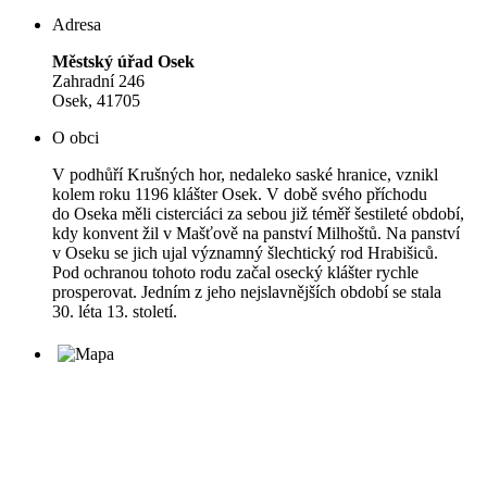
Adresa
Městský úřad Osek
Zahradní 246
Osek, 41705
O obci
V podhůří Krušných hor, nedaleko saské hranice, vznikl
kolem roku 1196 klášter Osek. V době svého příchodu
do Oseka měli cisterciáci za sebou již téměř šestileté období,
kdy konvent žil v Mašťově na panství Milhoštů. Na panství
v Oseku se jich ujal významný šlechtický rod Hrabišiců.
Pod ochranou tohoto rodu začal osecký klášter rychle
prosperovat. Jedním z jeho nejslavnějších období se stala
30. léta 13. století.