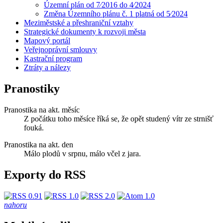
Územní plán od 7⁄2016 do 4⁄2024
Změna Územního plánu č. 1 platná od 5⁄2024
Meziměstské a přeshraniční vztahy
Strategické dokumenty k rozvoji města
Mapový portál
Veřejnoprávní smlouvy
Kastrační program
Ztráty a nálezy
Pranostiky
Pranostika na akt. měsíc
Z počátku toho měsíce říká se, že opět studený vítr ze strnišť
fouká.
Pranostika na akt. den
Málo plodů v srpnu, málo včel z jara.
Exporty do RSS
nahoru