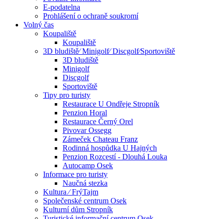
E-podatelna
Prohlášení o ochraně soukromí
Volný čas
Koupaliště
Koupaliště
3D bludiště⁄ Minigolf⁄ Discgolf⁄Sportoviště
3D bludiště
Minigolf
Discgolf
Sportoviště
Tipy pro turisty
Restaurace U Ondřeje Stropník
Penzion Horal
Restaurace Černý Orel
Pivovar Ossegg
Zámeček Chateau Franz
Rodinná hospůdka U Hajných
Penzion Rozcestí - Dlouhá Louka
Autocamp Osek
Informace pro turisty
Naučná stezka
Kultura ⁄ FrýTajm
Společenské centrum Osek
Kulturní dům Stropník
Turistické informační centrum Osek