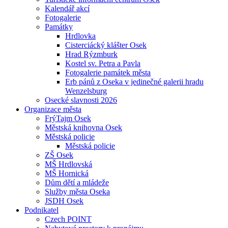
Kalendář akcí
Fotogalerie
Památky
Hrdlovka
Cisterciácký klášter Osek
Hrad Rýzmburk
Kostel sv. Petra a Pavla
Fotogalerie památek města
Erb pánů z Oseka v jedinečné galerii hradu
Wenzelsburg
Osecké slavnosti 2026
Organizace města
FrýTajm Osek
Městská knihovna Osek
Městská policie
Městská policie
ZŠ Osek
MŠ Hrdlovská
MŠ Hornická
Dům dětí a mládeže
Služby města Oseka
JSDH Osek
Podnikatel
Czech POINT