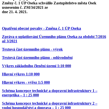
Změny č. 1 ÚP Oseka schválilo Zastupitelstvo města Osek
usnesením č. ZM/34/2021 ze
dne 21. 4. 2021.
Opatření obecné povahy - Změna č. 1 ÚP Oseka
Zpráva o uplatňování Územního plánu Oseka za období 7/2016
až 3/2021
Textová část územního plánu - výrok
Textová část územního plánu - odůvodnění
Výkres základního členění území 1:10 000
Hlavní výkres 1:10 000
Hlavní výkres - výřez 1:5 000
Schéma koncepce technické a dopravní infrastruktury 1 –
energetika – 1 : 25 000
Schéma koncepce technické a dopravní infrastruktury 2 –
vodní hospodářství a doprava – 1 : 25 000