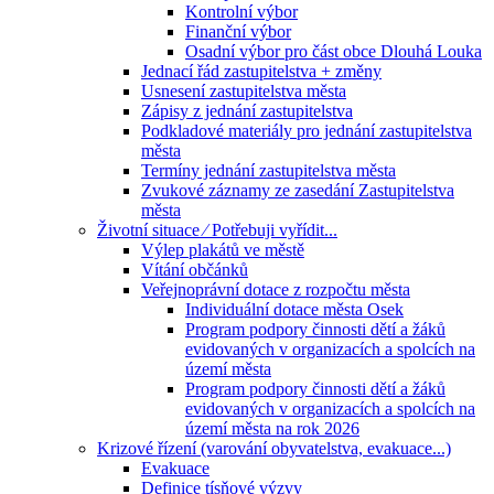
Kontrolní výbor
Finanční výbor
Osadní výbor pro část obce Dlouhá Louka
Jednací řád zastupitelstva + změny
Usnesení zastupitelstva města
Zápisy z jednání zastupitelstva
Podkladové materiály pro jednání zastupitelstva
města
Termíny jednání zastupitelstva města
Zvukové záznamy ze zasedání Zastupitelstva
města
Životní situace ⁄ Potřebuji vyřídit...
Výlep plakátů ve městě
Vítání občánků
Veřejnoprávní dotace z rozpočtu města
Individuální dotace města Osek
Program podpory činnosti dětí a žáků
evidovaných v organizacích a spolcích na
území města
Program podpory činnosti dětí a žáků
evidovaných v organizacích a spolcích na
území města na rok 2026
Krizové řízení (varování obyvatelstva, evakuace...)
Evakuace
Definice tísňové výzvy