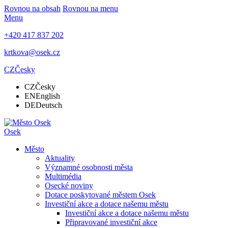
Rovnou na obsah
Rovnou na menu
Menu
+420 417 837 202
krtkova@osek.cz
CZ
Česky
CZ
Česky
EN
English
DE
Deutsch
Osek
Město
Aktuality
Významné osobnosti města
Multimédia
Osecké noviny
Dotace poskytované městem Osek
Investiční akce a dotace našemu městu
Investiční akce a dotace našemu městu
Připravované investiční akce