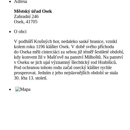
Adresa
Městský úřad Osek
Zahradní 246
Osek, 41705
O obci
V podhůří Krušných hor, nedaleko saské hranice, vznikl
kolem roku 1196 klášter Osek. V době svého příchodu
do Oseka měli cisterciáci za sebou již téměř šestileté období,
kdy konvent žil v Mašťově na panství Milhoštů. Na panství
v Oseku se jich ujal významný šlechtický rod Hrabišiců.
Pod ochranou tohoto rodu začal osecký klášter rychle
prosperovat. Jedním z jeho nejslavnějších období se stala
30. léta 13. století.