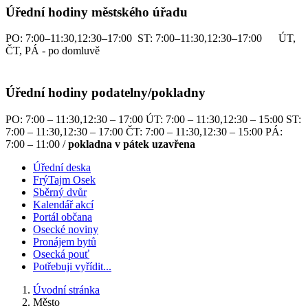
Úřední hodiny městského úřadu
PO: 7:00–11:30,12:30–17:00 ST: 7:00–11:30,12:30–17:00 ÚT,
ČT, PÁ - po domluvě
Úřední hodiny podatelny/pokladny
PO: 7:00 – 11:30,12:30 – 17:00 ÚT: 7:00 – 11:30,12:30 – 15:00 ST:
7:00 – 11:30,12:30 – 17:00 ČT: 7:00 – 11:30,12:30 – 15:00 PÁ:
7:00 – 11:00 /
pokladna v pátek uzavřena
Úřední deska
FrýTajm Osek
Sběrný dvůr
Kalendář akcí
Portál občana
Osecké noviny
Pronájem bytů
Osecká pouť
Potřebuji vyřídit...
Úvodní stránka
Město