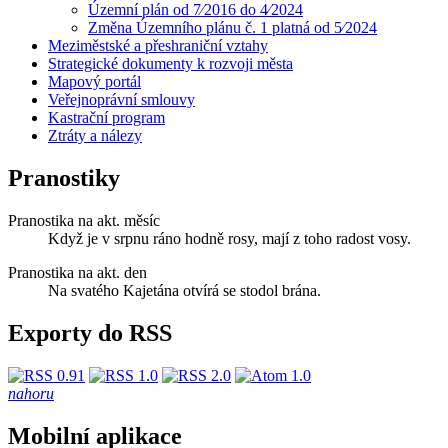
Územní plán od 7⁄2016 do 4⁄2024
Změna Územního plánu č. 1 platná od 5⁄2024
Meziměstské a přeshraniční vztahy
Strategické dokumenty k rozvoji města
Mapový portál
Veřejnoprávní smlouvy
Kastrační program
Ztráty a nálezy
Pranostiky
Pranostika na akt. měsíc
Když je v srpnu ráno hodně rosy, mají z toho radost vosy.
Pranostika na akt. den
Na svatého Kajetána otvírá se stodol brána.
Exporty do RSS
nahoru
Mobilní aplikace