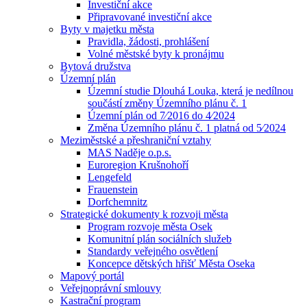
Investiční akce
Připravované investiční akce
Byty v majetku města
Pravidla, žádosti, prohlášení
Volné městské byty k pronájmu
Bytová družstva
Územní plán
Územní studie Dlouhá Louka, která je nedílnou
součástí změny Územního plánu č. 1
Územní plán od 7⁄2016 do 4⁄2024
Změna Územního plánu č. 1 platná od 5⁄2024
Meziměstské a přeshraniční vztahy
MAS Naděje o.p.s.
Euroregion Krušnohoří
Lengefeld
Frauenstein
Dorfchemnitz
Strategické dokumenty k rozvoji města
Program rozvoje města Osek
Komunitní plán sociálních služeb
Standardy veřejného osvětlení
Koncepce dětských hřišť Města Oseka
Mapový portál
Veřejnoprávní smlouvy
Kastrační program