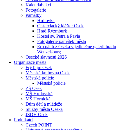
Kalendář akcí
Fotogalerie
Památky
Hrdlovka
Cisterciácký klášter Osek
Hrad Rýzmburk
Kostel sv. Petra a Pavla
Fotogalerie památek města
Erb pánů z Oseka v jedinečné galerii hradu
Wenzelsburg
Osecké slavnosti 2026
Organizace města
FrýTajm Osek
Městská knihovna Osek
Městská policie
Městská policie
ZŠ Osek
MŠ Hrdlovská
MŠ Hornická
Dům dětí a mládeže
Služby města Oseka
JSDH Osek
Podnikatel
Czech POINT