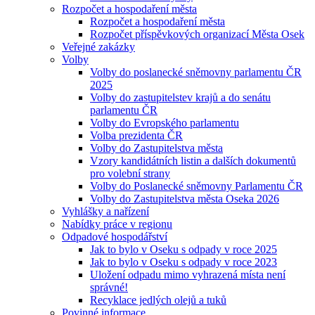
Rozpočet a hospodaření města
Rozpočet a hospodaření města
Rozpočet příspěvkových organizací Města Osek
Veřejné zakázky
Volby
Volby do poslanecké sněmovny parlamentu ČR
2025
Volby do zastupitelstev krajů a do senátu
parlamentu ČR
Volby do Evropského parlamentu
Volba prezidenta ČR
Volby do Zastupitelstva města
Vzory kandidátních listin a dalších dokumentů
pro volební strany
Volby do Poslanecké sněmovny Parlamentu ČR
Volby do Zastupitelstva města Oseka 2026
Vyhlášky a nařízení
Nabídky práce v regionu
Odpadové hospodářství
Jak to bylo v Oseku s odpady v roce 2025
Jak to bylo v Oseku s odpady v roce 2023
Uložení odpadu mimo vyhrazená místa není
správné!
Recyklace jedlých olejů a tuků
Povinné informace