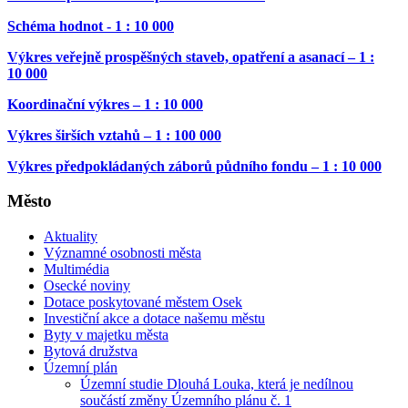
Schéma hodnot - 1 : 10 000
Výkres veřejně prospěšných staveb, opatření a asanací – 1 :
10 000
Koordinační výkres – 1 : 10 000
Výkres širších vztahů – 1 : 100 000
Výkres předpokládaných záborů půdního fondu – 1 : 10 000
Město
Aktuality
Významné osobnosti města
Multimédia
Osecké noviny
Dotace poskytované městem Osek
Investiční akce a dotace našemu městu
Byty v majetku města
Bytová družstva
Územní plán
Územní studie Dlouhá Louka, která je nedílnou
součástí změny Územního plánu č. 1