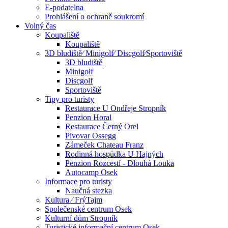
E-podatelna
Prohlášení o ochraně soukromí
Volný čas
Koupaliště
Koupaliště
3D bludiště⁄ Minigolf⁄ Discgolf⁄Sportoviště
3D bludiště
Minigolf
Discgolf
Sportoviště
Tipy pro turisty
Restaurace U Ondřeje Stropník
Penzion Horal
Restaurace Černý Orel
Pivovar Ossegg
Zámeček Chateau Franz
Rodinná hospůdka U Hajných
Penzion Rozcestí - Dlouhá Louka
Autocamp Osek
Informace pro turisty
Naučná stezka
Kultura ⁄ FrýTajm
Společenské centrum Osek
Kulturní dům Stropník
Turistické informační centrum Osek