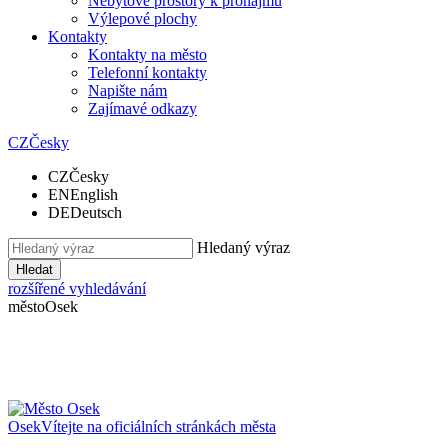
Nebytové prostory k pronájmu
Výlepové plochy
Kontakty
Kontakty na město
Telefonní kontakty
Napište nám
Zajímavé odkazy
CZ
Česky
CZ
Česky
EN
English
DE
Deutsch
Hledaný výraz
Hledat
rozšířené vyhledávání
město
Osek
Osek
Vítejte na oficiálních stránkách města