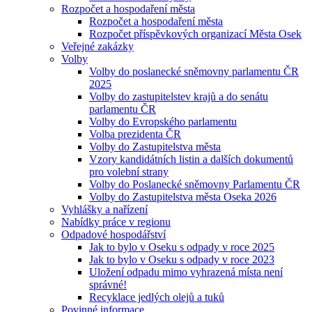
Rozpočet a hospodaření města
Rozpočet a hospodaření města
Rozpočet příspěvkových organizací Města Osek
Veřejné zakázky
Volby
Volby do poslanecké sněmovny parlamentu ČR
2025
Volby do zastupitelstev krajů a do senátu
parlamentu ČR
Volby do Evropského parlamentu
Volba prezidenta ČR
Volby do Zastupitelstva města
Vzory kandidátních listin a dalších dokumentů
pro volební strany
Volby do Poslanecké sněmovny Parlamentu ČR
Volby do Zastupitelstva města Oseka 2026
Vyhlášky a nařízení
Nabídky práce v regionu
Odpadové hospodářství
Jak to bylo v Oseku s odpady v roce 2025
Jak to bylo v Oseku s odpady v roce 2023
Uložení odpadu mimo vyhrazená místa není
správné!
Recyklace jedlých olejů a tuků
Povinné informace