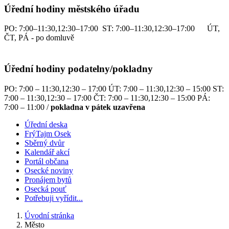
Úřední hodiny městského úřadu
PO: 7:00–11:30,12:30–17:00 ST: 7:00–11:30,12:30–17:00 ÚT,
ČT, PÁ - po domluvě
Úřední hodiny podatelny/pokladny
PO: 7:00 – 11:30,12:30 – 17:00 ÚT: 7:00 – 11:30,12:30 – 15:00 ST:
7:00 – 11:30,12:30 – 17:00 ČT: 7:00 – 11:30,12:30 – 15:00 PÁ:
7:00 – 11:00 /
pokladna v pátek uzavřena
Úřední deska
FrýTajm Osek
Sběrný dvůr
Kalendář akcí
Portál občana
Osecké noviny
Pronájem bytů
Osecká pouť
Potřebuji vyřídit...
Úvodní stránka
Město