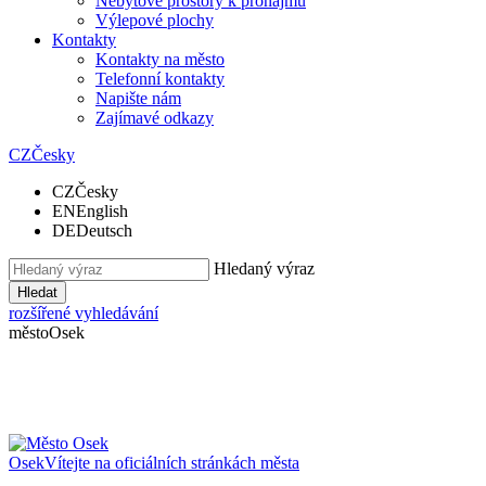
Nebytové prostory k pronájmu
Výlepové plochy
Kontakty
Kontakty na město
Telefonní kontakty
Napište nám
Zajímavé odkazy
CZ
Česky
CZ
Česky
EN
English
DE
Deutsch
Hledaný výraz
Hledat
rozšířené vyhledávání
město
Osek
Osek
Vítejte na oficiálních stránkách města