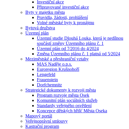
Investiční akce
Připravované investiční akce
Byty v majetku města
Pravidla, žádosti, prohlášení
Volné městské byty k pronájmu
Bytová družstva
Územní plán
Územní studie Dlouhá Louka, která je nedílnou
součástí změny Územního plánu č. 1
Územní plán od 7⁄2016 do 4⁄2024
Změna Územního plánu č. 1 platná od 5⁄2024
Meziměstské a přeshraniční vztahy
MAS Naděje o.p.s.
Euroregion Krušnohoří
Lengefeld
Frauenstein
Dorfchemnitz
Strategické dokumenty k rozvoji města
Program rozvoje města Osek
Komunitní plán sociálních služeb
Standardy veřejného osvětlení
Koncepce dětských hřišť Města Oseka
Mapový portál
Veřejnoprávní smlouvy
Kastrační program