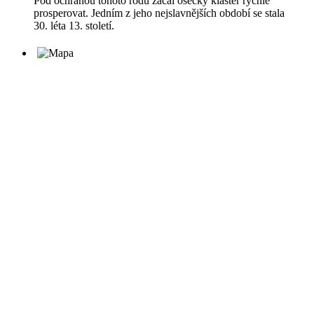
Pod ochranou tohoto rodu začal osecký klášter rychle
prosperovat. Jedním z jeho nejslavnějších období se stala
30. léta 13. století.