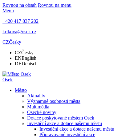
Rovnou na obsah
Rovnou na menu
Menu
+420 417 837 202
krtkova@osek.cz
CZ
Česky
CZ
Česky
EN
English
DE
Deutsch
Osek
Město
Aktuality
Významné osobnosti města
Multimédia
Osecké noviny
Dotace poskytované městem Osek
Investiční akce a dotace našemu městu
Investiční akce a dotace našemu městu
Připravované investiční akce