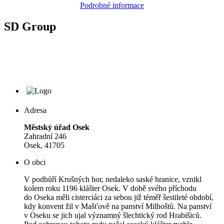
Podrobné informace
SD Group
Adresa
Městský úřad Osek
Zahradní 246
Osek, 41705
O obci
V podhůří Krušných hor, nedaleko saské hranice, vznikl
kolem roku 1196 klášter Osek. V době svého příchodu
do Oseka měli cisterciáci za sebou již téměř šestileté období,
kdy konvent žil v Mašťově na panství Milhoštů. Na panství
v Oseku se jich ujal významný šlechtický rod Hrabišiců.