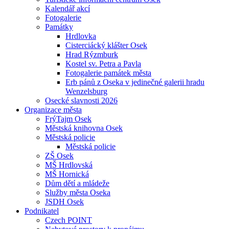
Kalendář akcí
Fotogalerie
Památky
Hrdlovka
Cisterciácký klášter Osek
Hrad Rýzmburk
Kostel sv. Petra a Pavla
Fotogalerie památek města
Erb pánů z Oseka v jedinečné galerii hradu
Wenzelsburg
Osecké slavnosti 2026
Organizace města
FrýTajm Osek
Městská knihovna Osek
Městská policie
Městská policie
ZŠ Osek
MŠ Hrdlovská
MŠ Hornická
Dům dětí a mládeže
Služby města Oseka
JSDH Osek
Podnikatel
Czech POINT