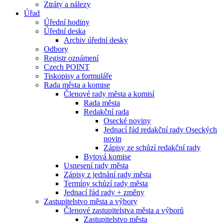
Ztráty a nálezy
Úřad
Úřední hodiny
Úřední deska
Archiv úřední desky
Odbory
Registr oznámení
Czech POINT
Tiskopisy a formuláře
Rada města a komise
Členové rady města a komisí
Rada města
Redakční rada
Osecké noviny
Jednací řád redakční rady Oseckých
novin
Zápisy ze schůzí redakční rady
Bytová komise
Usnesení rady města
Zápisy z jednání rady města
Termíny schůzí rady města
Jednací řád rady + změny
Zastupitelstvo města a výbory
Členové zastupitelstva města a výborů
Zastupitelstvo města