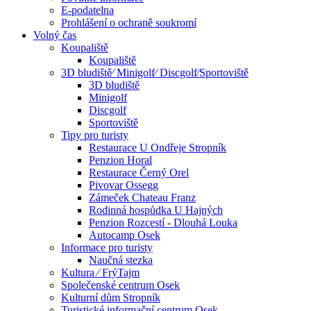
E-podatelna
Prohlášení o ochraně soukromí
Volný čas
Koupaliště
Koupaliště
3D bludiště⁄ Minigolf⁄ Discgolf⁄Sportoviště
3D bludiště
Minigolf
Discgolf
Sportoviště
Tipy pro turisty
Restaurace U Ondřeje Stropník
Penzion Horal
Restaurace Černý Orel
Pivovar Ossegg
Zámeček Chateau Franz
Rodinná hospůdka U Hajných
Penzion Rozcestí - Dlouhá Louka
Autocamp Osek
Informace pro turisty
Naučná stezka
Kultura ⁄ FrýTajm
Společenské centrum Osek
Kulturní dům Stropník
Turistické informační centrum Osek