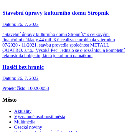
Stavební úpravy kulturního domu Stropník
Datum:
26. 7. 2022
"Stavební úpravy kulturního domu Stropník" s celkovými
finančními náklady 44 mil. Kč, realizace probíhala v termínu
07/2020 - 11/2021, stavbu provedla společnost METALL
QUATRO, s.r.o., Vysoká Pec. Jednalo se o rozsáhlou a kompletní
rekonstrukci objektu, která je kulturní památkou.
Hasiči bez hranic
Datum:
26. 7. 2022
Projekt číslo: 100260053
Město
Aktuality
Významné osobnosti města
Multimédia
Osecké noviny