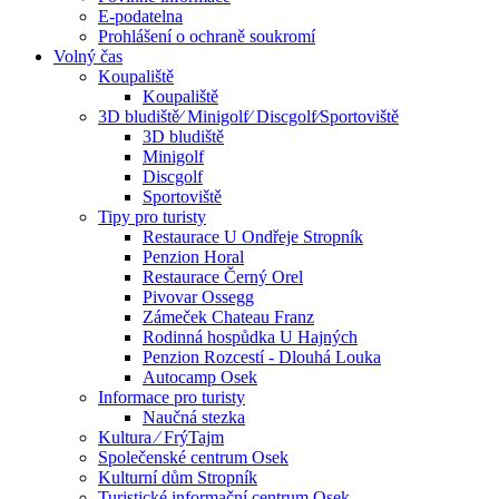
E-podatelna
Prohlášení o ochraně soukromí
Volný čas
Koupaliště
Koupaliště
3D bludiště⁄ Minigolf⁄ Discgolf⁄Sportoviště
3D bludiště
Minigolf
Discgolf
Sportoviště
Tipy pro turisty
Restaurace U Ondřeje Stropník
Penzion Horal
Restaurace Černý Orel
Pivovar Ossegg
Zámeček Chateau Franz
Rodinná hospůdka U Hajných
Penzion Rozcestí - Dlouhá Louka
Autocamp Osek
Informace pro turisty
Naučná stezka
Kultura ⁄ FrýTajm
Společenské centrum Osek
Kulturní dům Stropník
Turistické informační centrum Osek