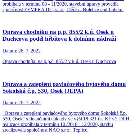
probíhala v termínu 08 - 11/2020, stavební úpravy provedla
společnost ZEMPRA DC, s.r.o., Děčín - Boletice nad Labem.
Oprava chodníku na p.p. 855/2 k.ú. Osek u
Duchcova podél hřbitova k dolnímu nádraží
Datum:
26. 7. 2022
Oprava chodníku na p.p.č. 855/2 v k.ú. Osek u Duchcova
Oprava a zateplení pavlačového bytového domu
Sokolská č.p. 530, Osek (JEPA)
Datum:
26. 7. 2022
"Oprava a zateplení pavlačového bytového domu Sokolská č.p.
530, Osek" s finančními náklady ve výši 18.321 tis. Kč vč. DPH,
realizace probíhala v termínu 10 /2018 - 12/2020, stavbu
zrealizovala společnost NAO s.r.o., Teplice.