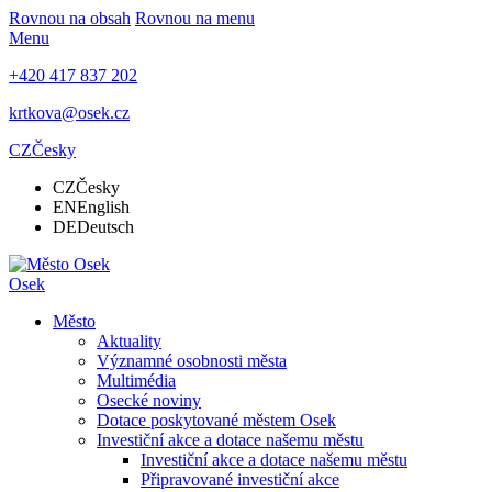
Rovnou na obsah
Rovnou na menu
Menu
+420 417 837 202
krtkova@osek.cz
CZ
Česky
CZ
Česky
EN
English
DE
Deutsch
Osek
Město
Aktuality
Významné osobnosti města
Multimédia
Osecké noviny
Dotace poskytované městem Osek
Investiční akce a dotace našemu městu
Investiční akce a dotace našemu městu
Připravované investiční akce