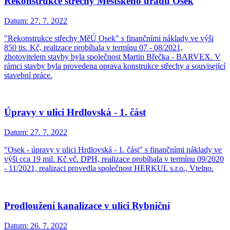
Rekonstrukce střechy Městského úřadu Osek
Datum:
27. 7. 2022
"Rekonstrukce střechy MěÚ Osek" s finančními náklady ve výši
850 tis. Kč, realizace probíhala v termínu 07 - 08/2021,
zhotovitelem stavby byla společnost Martin Břečka - BARVEX. V
rámci stavby byla provedena oprava konstrukce střechy a související
stavební práce.
Úpravy v ulici Hrdlovská - 1. část
Datum:
27. 7. 2022
"Osek - úpravy v ulici Hrdlovská - 1. část" s finančními náklady ve
výši cca 19 mil. Kč vč. DPH, realizace probíhala v termínu 09/2020
- 11/2021, realizaci provedla společnost HERKUL s.r.o., Vtelno.
Prodloužení kanalizace v ulici Rybniční
Datum:
26. 7. 2022