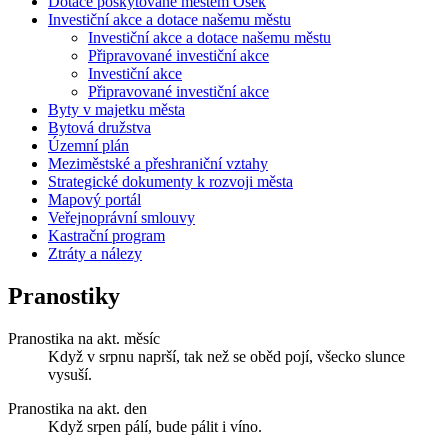
Dotace poskytované městem Osek
Investiční akce a dotace našemu městu
Investiční akce a dotace našemu městu
Připravované investiční akce
Investiční akce
Připravované investiční akce
Byty v majetku města
Bytová družstva
Územní plán
Meziměstské a přeshraniční vztahy
Strategické dokumenty k rozvoji města
Mapový portál
Veřejnoprávní smlouvy
Kastrační program
Ztráty a nálezy
Pranostiky
Pranostika na akt. měsíc
Když v srpnu naprší, tak než se oběd pojí, všecko slunce
vysuší.
Pranostika na akt. den
Když srpen pálí, bude pálit i víno.