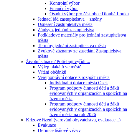
Kontrolní výbor
Finanční výbor
Osadní výbor pro část obce Dlouhá Louka
Jednací řád zastupitelstva + změny
Usnesení zastupitelstva města
Zápisy z jednání zastupitelstva
Podkladové materiály pro jednání zastupitelstva
města
Termíny jednání zastupitelstva města
Zvukové záznamy ze zasedání Zastupitelstva
města
Životní situace ⁄ Potřebuji vyřídit...
Výlep plakátů ve městě
Vítání občánků
Veřejnoprávní dotace z rozpočtu města
Individuální dotace města Osek
Program podpory činnosti dětí a žáků
evidovaných v organizacích a spolcích na
území města
Program podpory činnosti dětí a žáků
evidovaných v organizacích a spolcích na
území města na rok 2026
Krizové řízení (varování obyvatelstva, evakuace...)
Evakuace
Definice tísňové výzvy