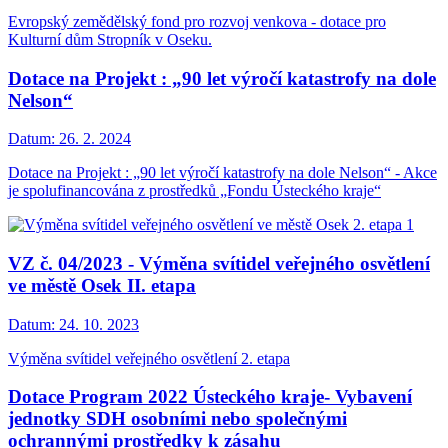
Evropský zemědělský fond pro rozvoj venkova - dotace pro
Kulturní dům Stropník v Oseku.
Dotace na Projekt : „90 let výročí katastrofy na dole
Nelson“
Datum:
26. 2. 2024
Dotace na Projekt : „90 let výročí katastrofy na dole Nelson“ - Akce
je spolufinancována z prostředků „Fondu Ústeckého kraje“
VZ č. 04/2023 - Výměna svítidel veřejného osvětlení
ve městě Osek II. etapa
Datum:
24. 10. 2023
Výměna svítidel veřejného osvětlení 2. etapa
Dotace Program 2022 Ústeckého kraje- Vybavení
jednotky SDH osobními nebo společnými
ochrannými prostředky k zásahu