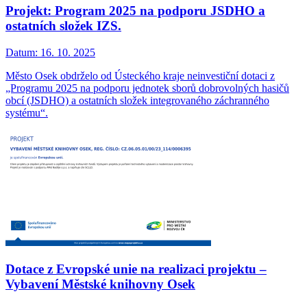
Projekt: Program 2025 na podporu JSDHO a
ostatních složek IZS.
Datum:
16. 10. 2025
Město Osek obdrželo od Ústeckého kraje neinvestiční dotaci z
„Programu 2025 na podporu jednotek sborů dobrovolných hasičů
obcí (JSDHO) a ostatních složek integrovaného záchranného
systému“.
Dotace z Evropské unie na realizaci projektu –
Vybavení Městské knihovny Osek