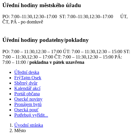
Úřední hodiny městského úřadu
PO: 7:00–11:30,12:30–17:00 ST: 7:00–11:30,12:30–17:00 ÚT,
ČT, PÁ - po domluvě
Úřední hodiny podatelny/pokladny
PO: 7:00 – 11:30,12:30 – 17:00 ÚT: 7:00 – 11:30,12:30 – 15:00 ST:
7:00 – 11:30,12:30 – 17:00 ČT: 7:00 – 11:30,12:30 – 15:00 PÁ:
7:00 – 11:00 /
pokladna v pátek uzavřena
Úřední deska
FrýTajm Osek
Sběrný dvůr
Kalendář akcí
Portál občana
Osecké noviny
Pronájem bytů
Osecká pouť
Potřebuji vyřídit...
Úvodní stránka
Město