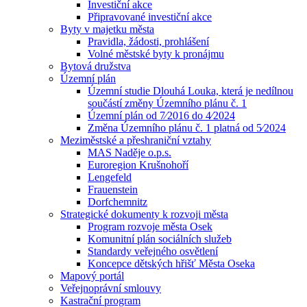
Investiční akce
Připravované investiční akce
Byty v majetku města
Pravidla, žádosti, prohlášení
Volné městské byty k pronájmu
Bytová družstva
Územní plán
Územní studie Dlouhá Louka, která je nedílnou
součástí změny Územního plánu č. 1
Územní plán od 7⁄2016 do 4⁄2024
Změna Územního plánu č. 1 platná od 5⁄2024
Meziměstské a přeshraniční vztahy
MAS Naděje o.p.s.
Euroregion Krušnohoří
Lengefeld
Frauenstein
Dorfchemnitz
Strategické dokumenty k rozvoji města
Program rozvoje města Osek
Komunitní plán sociálních služeb
Standardy veřejného osvětlení
Koncepce dětských hřišť Města Oseka
Mapový portál
Veřejnoprávní smlouvy
Kastrační program