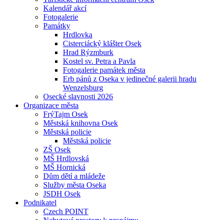
Kalendář akcí
Fotogalerie
Památky
Hrdlovka
Cisterciácký klášter Osek
Hrad Rýzmburk
Kostel sv. Petra a Pavla
Fotogalerie památek města
Erb pánů z Oseka v jedinečné galerii hradu
Wenzelsburg
Osecké slavnosti 2026
Organizace města
FrýTajm Osek
Městská knihovna Osek
Městská policie
Městská policie
ZŠ Osek
MŠ Hrdlovská
MŠ Hornická
Dům dětí a mládeže
Služby města Oseka
JSDH Osek
Podnikatel
Czech POINT