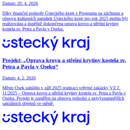
Datum:
20. 4. 2026
Díky finanční podpoře Ústeckého kraje z Programu na záchranu a
obnovu kulturních památek Ústeckého kraje pro rok 2025 mohla být
realizována a úspěšně dokončena oprava krovu a střešní krytiny
kostela sv. Petra a Pavla v Oseku.
Projekt: „Oprava krovu a střešní krytiny kostela sv.
Petra a Pavla v Oseku“
Datum:
4. 2. 2026
Město Osek zahájilo v září 2025 realizaci veřejné zakázky VZ č.
11/2025 – Oprava krovu a střešní krytiny kostela sv. Petra a Pavla v
Oseku. Projekt je zaměřen na obnovu jednoho z nejvýznamnějších
sakrálních objektů ve městě.