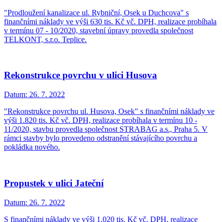
"Prodloužení kanalizace ul. Rybniční, Osek u Duchcova" s
finančními náklady ve výši 630 tis. Kč vč. DPH, realizace probíhala
v termínu 07 - 10/2020, stavební úpravy provedla společnost
TELKONT, s.r.o. Teplice.
Rekonstrukce povrchu v ulici Husova
Datum:
26. 7. 2022
"Rekonstrukce povrchu ul. Husova, Osek" s finančními náklady ve
výši 1.820 tis. Kč vč. DPH, realizace probíhala v termínu 10 -
11/2020, stavbu provedla společnost STRABAG a.s., Praha 5. V
rámci stavby bylo provedeno odstranění stávajícího povrchu a
pokládka nového.
Propustek v ulici Jateční
Datum:
26. 7. 2022
S finančními náklady ve výši 1.020 tis. Kč vč. DPH, realizace