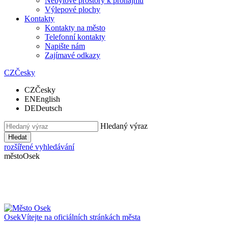
Nebytové prostory k pronájmu
Výlepové plochy
Kontakty
Kontakty na město
Telefonní kontakty
Napište nám
Zajímavé odkazy
CZ
Česky
CZ
Česky
EN
English
DE
Deutsch
Hledaný výraz
Hledat
rozšířené vyhledávání
město
Osek
Osek
Vítejte na oficiálních stránkách města