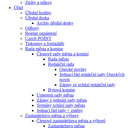
Ztráty a nálezy
Úřad
Úřední hodiny
Úřední deska
Archiv úřední desky
Odbory
Registr oznámení
Czech POINT
Tiskopisy a formuláře
Rada města a komise
Členové rady města a komisí
Rada města
Redakční rada
Osecké noviny
Jednací řád redakční rady Oseckých
novin
Zápisy ze schůzí redakční rady
Bytová komise
Usnesení rady města
Zápisy z jednání rady města
Termíny schůzí rady města
Jednací řád rady + změny
Zastupitelstvo města a výbory
Členové zastupitelstva města a výborů
Zastupitelstvo města