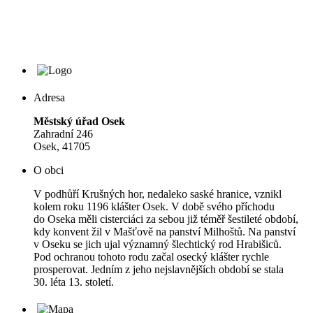
Adresa
Městský úřad Osek
Zahradní 246
Osek, 41705
O obci
V podhůří Krušných hor, nedaleko saské hranice, vznikl
kolem roku 1196 klášter Osek. V době svého příchodu
do Oseka měli cisterciáci za sebou již téměř šestileté období,
kdy konvent žil v Mašťově na panství Milhoštů. Na panství
v Oseku se jich ujal významný šlechtický rod Hrabišiců.
Pod ochranou tohoto rodu začal osecký klášter rychle
prosperovat. Jedním z jeho nejslavnějších období se stala
30. léta 13. století.