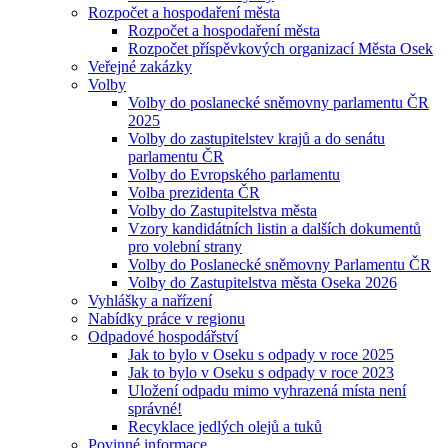
Rozpočet a hospodaření města
Rozpočet a hospodaření města
Rozpočet příspěvkových organizací Města Osek
Veřejné zakázky
Volby
Volby do poslanecké sněmovny parlamentu ČR
2025
Volby do zastupitelstev krajů a do senátu
parlamentu ČR
Volby do Evropského parlamentu
Volba prezidenta ČR
Volby do Zastupitelstva města
Vzory kandidátních listin a dalších dokumentů
pro volební strany
Volby do Poslanecké sněmovny Parlamentu ČR
Volby do Zastupitelstva města Oseka 2026
Vyhlášky a nařízení
Nabídky práce v regionu
Odpadové hospodářství
Jak to bylo v Oseku s odpady v roce 2025
Jak to bylo v Oseku s odpady v roce 2023
Uložení odpadu mimo vyhrazená místa není
správné!
Recyklace jedlých olejů a tuků
Povinné informace