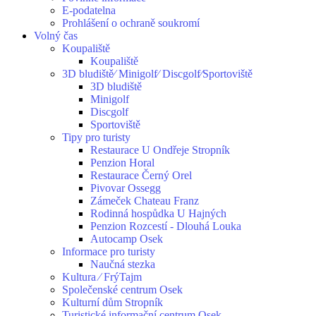
E-podatelna
Prohlášení o ochraně soukromí
Volný čas
Koupaliště
Koupaliště
3D bludiště⁄ Minigolf⁄ Discgolf⁄Sportoviště
3D bludiště
Minigolf
Discgolf
Sportoviště
Tipy pro turisty
Restaurace U Ondřeje Stropník
Penzion Horal
Restaurace Černý Orel
Pivovar Ossegg
Zámeček Chateau Franz
Rodinná hospůdka U Hajných
Penzion Rozcestí - Dlouhá Louka
Autocamp Osek
Informace pro turisty
Naučná stezka
Kultura ⁄ FrýTajm
Společenské centrum Osek
Kulturní dům Stropník
Turistické informační centrum Osek