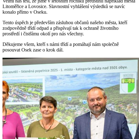
Velmi nás těší, že jsme v letošním ročníku předstihli například města
Litoměřice a Lovosice. Slavnostní vyhlášení výsledků se navíc
konalo přímo v Oseku.
Tento úspěch je především zásluhou občanů našeho města, kteří
zodpovědně třídí odpad a přispívají tak k ochraně životního
prostředí i čistšímu okolí pro nás všechny.
Děkujeme všem, kteří s námi třídí a pomáhají nám společně
posouvat Osek zase o krok dál.