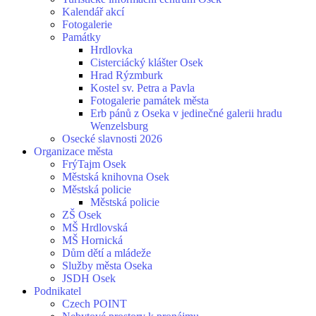
Kalendář akcí
Fotogalerie
Památky
Hrdlovka
Cisterciácký klášter Osek
Hrad Rýzmburk
Kostel sv. Petra a Pavla
Fotogalerie památek města
Erb pánů z Oseka v jedinečné galerii hradu
Wenzelsburg
Osecké slavnosti 2026
Organizace města
FrýTajm Osek
Městská knihovna Osek
Městská policie
Městská policie
ZŠ Osek
MŠ Hrdlovská
MŠ Hornická
Dům dětí a mládeže
Služby města Oseka
JSDH Osek
Podnikatel
Czech POINT