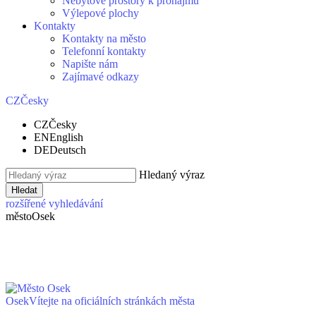
Nebytové prostory k pronájmu
Výlepové plochy
Kontakty
Kontakty na město
Telefonní kontakty
Napište nám
Zajímavé odkazy
CZ
Česky
CZ
Česky
EN
English
DE
Deutsch
Hledaný výraz
Hledat
rozšířené vyhledávání
město
Osek
Osek
Vítejte na oficiálních stránkách města