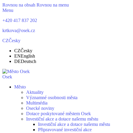
Rovnou na obsah
Rovnou na menu
Menu
+420 417 837 202
krtkova@osek.cz
CZ
Česky
CZ
Česky
EN
English
DE
Deutsch
Osek
Město
Aktuality
Významné osobnosti města
Multimédia
Osecké noviny
Dotace poskytované městem Osek
Investiční akce a dotace našemu městu
Investiční akce a dotace našemu městu
Připravované investiční akce