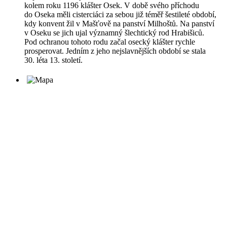
kolem roku 1196 klášter Osek. V době svého příchodu
do Oseka měli cisterciáci za sebou již téměř šestileté období,
kdy konvent žil v Mašťově na panství Milhoštů. Na panství
v Oseku se jich ujal významný šlechtický rod Hrabišiců.
Pod ochranou tohoto rodu začal osecký klášter rychle
prosperovat. Jedním z jeho nejslavnějších období se stala
30. léta 13. století.