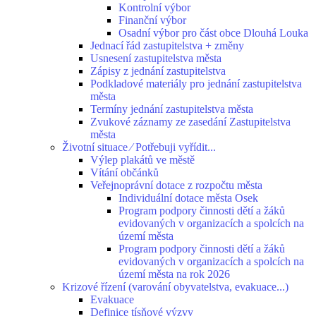
Kontrolní výbor
Finanční výbor
Osadní výbor pro část obce Dlouhá Louka
Jednací řád zastupitelstva + změny
Usnesení zastupitelstva města
Zápisy z jednání zastupitelstva
Podkladové materiály pro jednání zastupitelstva
města
Termíny jednání zastupitelstva města
Zvukové záznamy ze zasedání Zastupitelstva
města
Životní situace ⁄ Potřebuji vyřídit...
Výlep plakátů ve městě
Vítání občánků
Veřejnoprávní dotace z rozpočtu města
Individuální dotace města Osek
Program podpory činnosti dětí a žáků
evidovaných v organizacích a spolcích na
území města
Program podpory činnosti dětí a žáků
evidovaných v organizacích a spolcích na
území města na rok 2026
Krizové řízení (varování obyvatelstva, evakuace...)
Evakuace
Definice tísňové výzvy