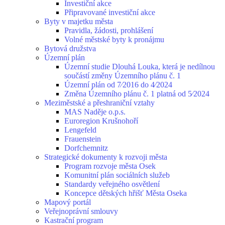
Investiční akce
Připravované investiční akce
Byty v majetku města
Pravidla, žádosti, prohlášení
Volné městské byty k pronájmu
Bytová družstva
Územní plán
Územní studie Dlouhá Louka, která je nedílnou
součástí změny Územního plánu č. 1
Územní plán od 7⁄2016 do 4⁄2024
Změna Územního plánu č. 1 platná od 5⁄2024
Meziměstské a přeshraniční vztahy
MAS Naděje o.p.s.
Euroregion Krušnohoří
Lengefeld
Frauenstein
Dorfchemnitz
Strategické dokumenty k rozvoji města
Program rozvoje města Osek
Komunitní plán sociálních služeb
Standardy veřejného osvětlení
Koncepce dětských hřišť Města Oseka
Mapový portál
Veřejnoprávní smlouvy
Kastrační program