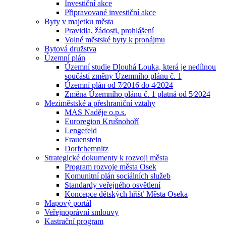
Investiční akce
Připravované investiční akce
Byty v majetku města
Pravidla, žádosti, prohlášení
Volné městské byty k pronájmu
Bytová družstva
Územní plán
Územní studie Dlouhá Louka, která je nedílnou
součástí změny Územního plánu č. 1
Územní plán od 7⁄2016 do 4⁄2024
Změna Územního plánu č. 1 platná od 5⁄2024
Meziměstské a přeshraniční vztahy
MAS Naděje o.p.s.
Euroregion Krušnohoří
Lengefeld
Frauenstein
Dorfchemnitz
Strategické dokumenty k rozvoji města
Program rozvoje města Osek
Komunitní plán sociálních služeb
Standardy veřejného osvětlení
Koncepce dětských hřišť Města Oseka
Mapový portál
Veřejnoprávní smlouvy
Kastrační program