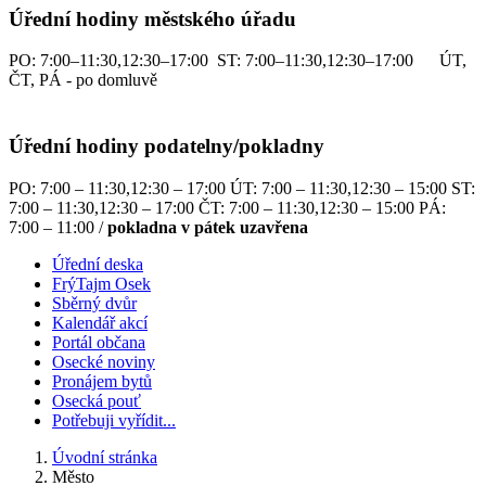
Úřední hodiny městského úřadu
PO: 7:00–11:30,12:30–17:00 ST: 7:00–11:30,12:30–17:00 ÚT,
ČT, PÁ - po domluvě
Úřední hodiny podatelny/pokladny
PO: 7:00 – 11:30,12:30 – 17:00 ÚT: 7:00 – 11:30,12:30 – 15:00 ST:
7:00 – 11:30,12:30 – 17:00 ČT: 7:00 – 11:30,12:30 – 15:00 PÁ:
7:00 – 11:00 /
pokladna v pátek uzavřena
Úřední deska
FrýTajm Osek
Sběrný dvůr
Kalendář akcí
Portál občana
Osecké noviny
Pronájem bytů
Osecká pouť
Potřebuji vyřídit...
Úvodní stránka
Město