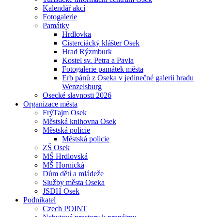
Kalendář akcí
Fotogalerie
Památky
Hrdlovka
Cisterciácký klášter Osek
Hrad Rýzmburk
Kostel sv. Petra a Pavla
Fotogalerie památek města
Erb pánů z Oseka v jedinečné galerii hradu
Wenzelsburg
Osecké slavnosti 2026
Organizace města
FrýTajm Osek
Městská knihovna Osek
Městská policie
Městská policie
ZŠ Osek
MŠ Hrdlovská
MŠ Hornická
Dům dětí a mládeže
Služby města Oseka
JSDH Osek
Podnikatel
Czech POINT