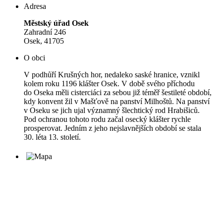
Adresa
Městský úřad Osek
Zahradní 246
Osek, 41705
O obci
V podhůří Krušných hor, nedaleko saské hranice, vznikl
kolem roku 1196 klášter Osek. V době svého příchodu
do Oseka měli cisterciáci za sebou již téměř šestileté období,
kdy konvent žil v Mašťově na panství Milhoštů. Na panství
v Oseku se jich ujal významný šlechtický rod Hrabišiců.
Pod ochranou tohoto rodu začal osecký klášter rychle
prosperovat. Jedním z jeho nejslavnějších období se stala
30. léta 13. století.