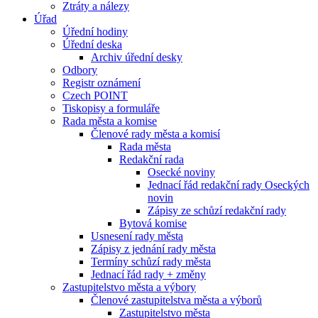
Ztráty a nálezy
Úřad
Úřední hodiny
Úřední deska
Archiv úřední desky
Odbory
Registr oznámení
Czech POINT
Tiskopisy a formuláře
Rada města a komise
Členové rady města a komisí
Rada města
Redakční rada
Osecké noviny
Jednací řád redakční rady Oseckých
novin
Zápisy ze schůzí redakční rady
Bytová komise
Usnesení rady města
Zápisy z jednání rady města
Termíny schůzí rady města
Jednací řád rady + změny
Zastupitelstvo města a výbory
Členové zastupitelstva města a výborů
Zastupitelstvo města