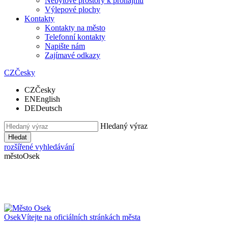
Nebytové prostory k pronájmu
Výlepové plochy
Kontakty
Kontakty na město
Telefonní kontakty
Napište nám
Zajímavé odkazy
CZ
Česky
CZ
Česky
EN
English
DE
Deutsch
Hledaný výraz
Hledat
rozšířené vyhledávání
město
Osek
Osek
Vítejte na oficiálních stránkách města