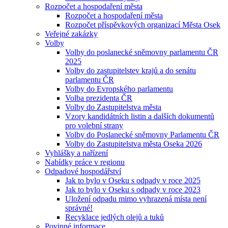
Rozpočet a hospodaření města
Rozpočet a hospodaření města
Rozpočet příspěvkových organizací Města Osek
Veřejné zakázky
Volby
Volby do poslanecké sněmovny parlamentu ČR
2025
Volby do zastupitelstev krajů a do senátu
parlamentu ČR
Volby do Evropského parlamentu
Volba prezidenta ČR
Volby do Zastupitelstva města
Vzory kandidátních listin a dalších dokumentů
pro volební strany
Volby do Poslanecké sněmovny Parlamentu ČR
Volby do Zastupitelstva města Oseka 2026
Vyhlášky a nařízení
Nabídky práce v regionu
Odpadové hospodářství
Jak to bylo v Oseku s odpady v roce 2025
Jak to bylo v Oseku s odpady v roce 2023
Uložení odpadu mimo vyhrazená místa není
správné!
Recyklace jedlých olejů a tuků
Povinné informace