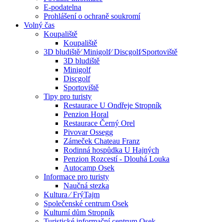
E-podatelna
Prohlášení o ochraně soukromí
Volný čas
Koupaliště
Koupaliště
3D bludiště⁄ Minigolf⁄ Discgolf⁄Sportoviště
3D bludiště
Minigolf
Discgolf
Sportoviště
Tipy pro turisty
Restaurace U Ondřeje Stropník
Penzion Horal
Restaurace Černý Orel
Pivovar Ossegg
Zámeček Chateau Franz
Rodinná hospůdka U Hajných
Penzion Rozcestí - Dlouhá Louka
Autocamp Osek
Informace pro turisty
Naučná stezka
Kultura ⁄ FrýTajm
Společenské centrum Osek
Kulturní dům Stropník
Turistické informační centrum Osek