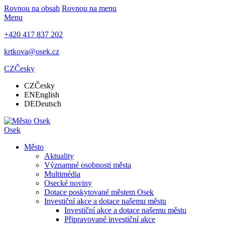
Rovnou na obsah
Rovnou na menu
Menu
+420 417 837 202
krtkova@osek.cz
CZ
Česky
CZ
Česky
EN
English
DE
Deutsch
Osek
Město
Aktuality
Významné osobnosti města
Multimédia
Osecké noviny
Dotace poskytované městem Osek
Investiční akce a dotace našemu městu
Investiční akce a dotace našemu městu
Připravované investiční akce