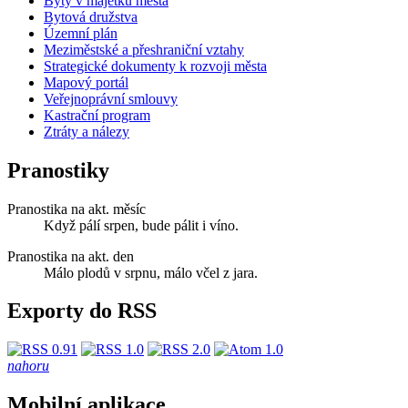
Byty v majetku města
Bytová družstva
Územní plán
Meziměstské a přeshraniční vztahy
Strategické dokumenty k rozvoji města
Mapový portál
Veřejnoprávní smlouvy
Kastrační program
Ztráty a nálezy
Pranostiky
Pranostika na akt. měsíc
Když pálí srpen, bude pálit i víno.
Pranostika na akt. den
Málo plodů v srpnu, málo včel z jara.
Exporty do RSS
nahoru
Mobilní aplikace