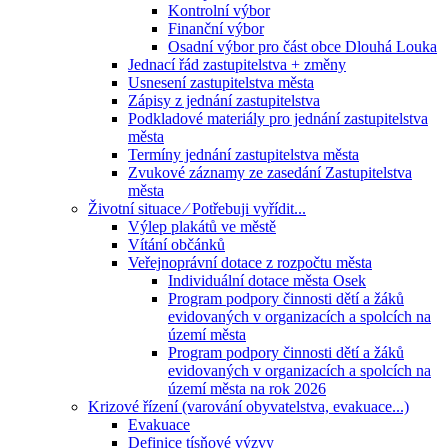
Kontrolní výbor
Finanční výbor
Osadní výbor pro část obce Dlouhá Louka
Jednací řád zastupitelstva + změny
Usnesení zastupitelstva města
Zápisy z jednání zastupitelstva
Podkladové materiály pro jednání zastupitelstva
města
Termíny jednání zastupitelstva města
Zvukové záznamy ze zasedání Zastupitelstva
města
Životní situace ⁄ Potřebuji vyřídit...
Výlep plakátů ve městě
Vítání občánků
Veřejnoprávní dotace z rozpočtu města
Individuální dotace města Osek
Program podpory činnosti dětí a žáků
evidovaných v organizacích a spolcích na
území města
Program podpory činnosti dětí a žáků
evidovaných v organizacích a spolcích na
území města na rok 2026
Krizové řízení (varování obyvatelstva, evakuace...)
Evakuace
Definice tísňové výzvy