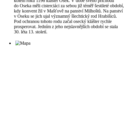
kolem roku 1196 klášter Osek. V době svého příchodu
do Oseka měli cisterciáci za sebou již téměř šestileté období,
kdy konvent žil v Mašťově na panství Milhoštů. Na panství
v Oseku se jich ujal významný šlechtický rod Hrabišiců.
Pod ochranou tohoto rodu začal osecký klášter rychle
prosperovat. Jedním z jeho nejslavnějších období se stala
30. léta 13. století.