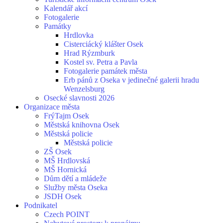
Kalendář akcí
Fotogalerie
Památky
Hrdlovka
Cisterciácký klášter Osek
Hrad Rýzmburk
Kostel sv. Petra a Pavla
Fotogalerie památek města
Erb pánů z Oseka v jedinečné galerii hradu
Wenzelsburg
Osecké slavnosti 2026
Organizace města
FrýTajm Osek
Městská knihovna Osek
Městská policie
Městská policie
ZŠ Osek
MŠ Hrdlovská
MŠ Hornická
Dům dětí a mládeže
Služby města Oseka
JSDH Osek
Podnikatel
Czech POINT