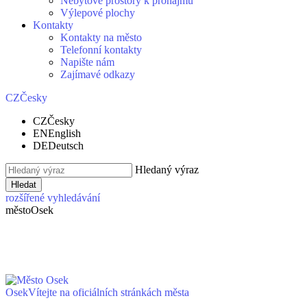
Nebytové prostory k pronájmu
Výlepové plochy
Kontakty
Kontakty na město
Telefonní kontakty
Napište nám
Zajímavé odkazy
CZ
Česky
CZ
Česky
EN
English
DE
Deutsch
Hledaný výraz
Hledat
rozšířené vyhledávání
město
Osek
Osek
Vítejte na oficiálních stránkách města