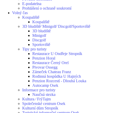
E-podatelna
Prohlášení o ochraně soukromí
Volný čas
Koupaliště
Koupaliště
3D bludiště⁄ Minigolf⁄ Discgolf⁄Sportoviště
3D bludiště
Minigolf
Discgolf
Sportoviště
Tipy pro turisty
Restaurace U Ondřeje Stropník
Penzion Horal
Restaurace Černý Orel
Pivovar Ossegg
Zámeček Chateau Franz
Rodinná hospůdka U Hajných
Penzion Rozcestí - Dlouhá Louka
Autocamp Osek
Informace pro turisty
Naučná stezka
Kultura ⁄ FrýTajm
Společenské centrum Osek
Kulturní dům Stropník
Turistické informační centrum Osek