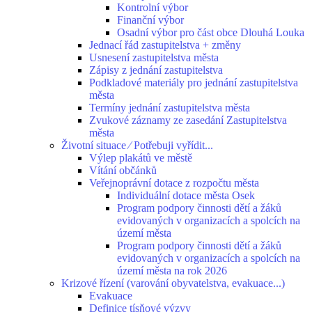
Kontrolní výbor
Finanční výbor
Osadní výbor pro část obce Dlouhá Louka
Jednací řád zastupitelstva + změny
Usnesení zastupitelstva města
Zápisy z jednání zastupitelstva
Podkladové materiály pro jednání zastupitelstva
města
Termíny jednání zastupitelstva města
Zvukové záznamy ze zasedání Zastupitelstva
města
Životní situace ⁄ Potřebuji vyřídit...
Výlep plakátů ve městě
Vítání občánků
Veřejnoprávní dotace z rozpočtu města
Individuální dotace města Osek
Program podpory činnosti dětí a žáků
evidovaných v organizacích a spolcích na
území města
Program podpory činnosti dětí a žáků
evidovaných v organizacích a spolcích na
území města na rok 2026
Krizové řízení (varování obyvatelstva, evakuace...)
Evakuace
Definice tísňové výzvy