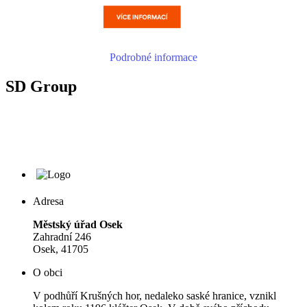
Podrobné informace
SD Group
Adresa
Městský úřad Osek
Zahradní 246
Osek, 41705
O obci
V podhůří Krušných hor, nedaleko saské hranice, vznikl