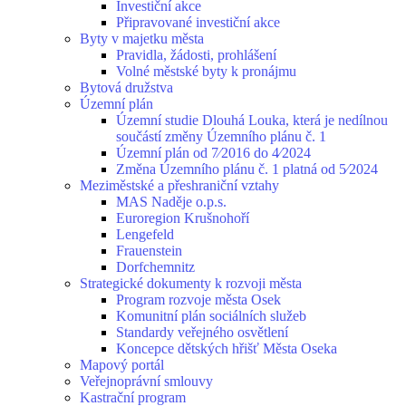
Investiční akce
Připravované investiční akce
Byty v majetku města
Pravidla, žádosti, prohlášení
Volné městské byty k pronájmu
Bytová družstva
Územní plán
Územní studie Dlouhá Louka, která je nedílnou
součástí změny Územního plánu č. 1
Územní plán od 7⁄2016 do 4⁄2024
Změna Územního plánu č. 1 platná od 5⁄2024
Meziměstské a přeshraniční vztahy
MAS Naděje o.p.s.
Euroregion Krušnohoří
Lengefeld
Frauenstein
Dorfchemnitz
Strategické dokumenty k rozvoji města
Program rozvoje města Osek
Komunitní plán sociálních služeb
Standardy veřejného osvětlení
Koncepce dětských hřišť Města Oseka
Mapový portál
Veřejnoprávní smlouvy
Kastrační program