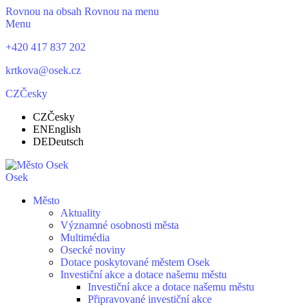
Rovnou na obsah
Rovnou na menu
Menu
+420 417 837 202
krtkova@osek.cz
CZ
Česky
CZ
Česky
EN
English
DE
Deutsch
Osek
Město
Aktuality
Významné osobnosti města
Multimédia
Osecké noviny
Dotace poskytované městem Osek
Investiční akce a dotace našemu městu
Investiční akce a dotace našemu městu
Připravované investiční akce