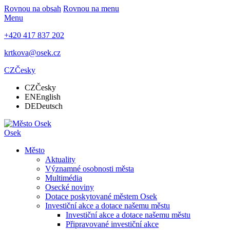
Rovnou na obsah
Rovnou na menu
Menu
+420 417 837 202
krtkova@osek.cz
CZ
Česky
CZ
Česky
EN
English
DE
Deutsch
Osek
Město
Aktuality
Významné osobnosti města
Multimédia
Osecké noviny
Dotace poskytované městem Osek
Investiční akce a dotace našemu městu
Investiční akce a dotace našemu městu
Připravované investiční akce