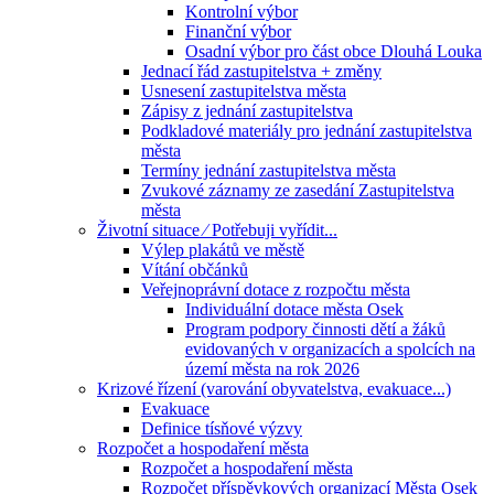
Kontrolní výbor
Finanční výbor
Osadní výbor pro část obce Dlouhá Louka
Jednací řád zastupitelstva + změny
Usnesení zastupitelstva města
Zápisy z jednání zastupitelstva
Podkladové materiály pro jednání zastupitelstva
města
Termíny jednání zastupitelstva města
Zvukové záznamy ze zasedání Zastupitelstva
města
Životní situace ⁄ Potřebuji vyřídit...
Výlep plakátů ve městě
Vítání občánků
Veřejnoprávní dotace z rozpočtu města
Individuální dotace města Osek
Program podpory činnosti dětí a žáků
evidovaných v organizacích a spolcích na
území města na rok 2026
Krizové řízení (varování obyvatelstva, evakuace...)
Evakuace
Definice tísňové výzvy
Rozpočet a hospodaření města
Rozpočet a hospodaření města
Rozpočet příspěvkových organizací Města Osek