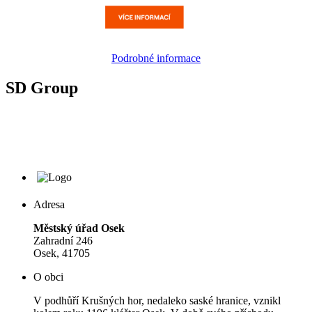
Podrobné informace
SD Group
Adresa
Městský úřad Osek
Zahradní 246
Osek, 41705
O obci
V podhůří Krušných hor, nedaleko saské hranice, vznikl