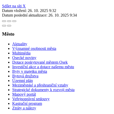
Sdílet na síti X
Datum vložení:
26. 10. 2025 9:32
Datum poslední aktualizace:
26. 10. 2025 9:34
Město
Aktuality
Významné osobnosti města
Multimédia
Osecké noviny
Dotace poskytované městem Osek
Investiční akce a dotace našemu městu
Byty v majetku města
Bytová družstva
Územní plán
Meziměstské a přeshraniční vztahy
Strategické dokumenty k rozvoji města
Mapový portál
Veřejnoprávní smlouvy
Kastrační program
Ztráty a nálezy