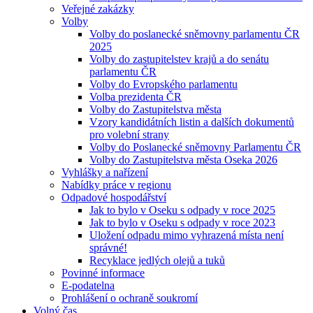
Veřejné zakázky
Volby
Volby do poslanecké sněmovny parlamentu ČR
2025
Volby do zastupitelstev krajů a do senátu
parlamentu ČR
Volby do Evropského parlamentu
Volba prezidenta ČR
Volby do Zastupitelstva města
Vzory kandidátních listin a dalších dokumentů
pro volební strany
Volby do Poslanecké sněmovny Parlamentu ČR
Volby do Zastupitelstva města Oseka 2026
Vyhlášky a nařízení
Nabídky práce v regionu
Odpadové hospodářství
Jak to bylo v Oseku s odpady v roce 2025
Jak to bylo v Oseku s odpady v roce 2023
Uložení odpadu mimo vyhrazená místa není
správné!
Recyklace jedlých olejů a tuků
Povinné informace
E-podatelna
Prohlášení o ochraně soukromí
Volný čas