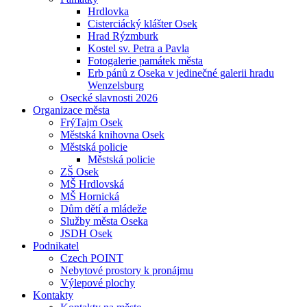
Hrdlovka
Cisterciácký klášter Osek
Hrad Rýzmburk
Kostel sv. Petra a Pavla
Fotogalerie památek města
Erb pánů z Oseka v jedinečné galerii hradu
Wenzelsburg
Osecké slavnosti 2026
Organizace města
FrýTajm Osek
Městská knihovna Osek
Městská policie
Městská policie
ZŠ Osek
MŠ Hrdlovská
MŠ Hornická
Dům dětí a mládeže
Služby města Oseka
JSDH Osek
Podnikatel
Czech POINT
Nebytové prostory k pronájmu
Výlepové plochy
Kontakty