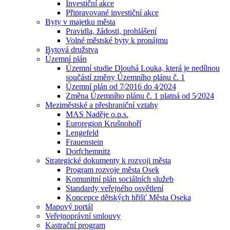
Investiční akce
Připravované investiční akce
Byty v majetku města
Pravidla, žádosti, prohlášení
Volné městské byty k pronájmu
Bytová družstva
Územní plán
Územní studie Dlouhá Louka, která je nedílnou
součástí změny Územního plánu č. 1
Územní plán od 7⁄2016 do 4⁄2024
Změna Územního plánu č. 1 platná od 5⁄2024
Meziměstské a přeshraniční vztahy
MAS Naděje o.p.s.
Euroregion Krušnohoří
Lengefeld
Frauenstein
Dorfchemnitz
Strategické dokumenty k rozvoji města
Program rozvoje města Osek
Komunitní plán sociálních služeb
Standardy veřejného osvětlení
Koncepce dětských hřišť Města Oseka
Mapový portál
Veřejnoprávní smlouvy
Kastrační program