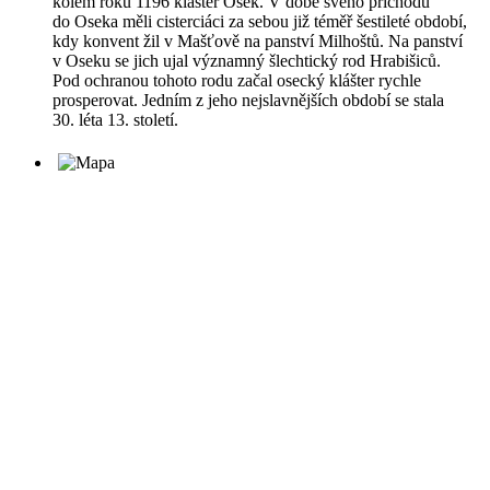
kolem roku 1196 klášter Osek. V době svého příchodu
do Oseka měli cisterciáci za sebou již téměř šestileté období,
kdy konvent žil v Mašťově na panství Milhoštů. Na panství
v Oseku se jich ujal významný šlechtický rod Hrabišiců.
Pod ochranou tohoto rodu začal osecký klášter rychle
prosperovat. Jedním z jeho nejslavnějších období se stala
30. léta 13. století.