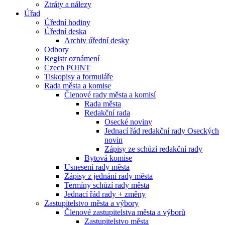
Ztráty a nálezy
Úřad
Úřední hodiny
Úřední deska
Archiv úřední desky
Odbory
Registr oznámení
Czech POINT
Tiskopisy a formuláře
Rada města a komise
Členové rady města a komisí
Rada města
Redakční rada
Osecké noviny
Jednací řád redakční rady Oseckých
novin
Zápisy ze schůzí redakční rady
Bytová komise
Usnesení rady města
Zápisy z jednání rady města
Termíny schůzí rady města
Jednací řád rady + změny
Zastupitelstvo města a výbory
Členové zastupitelstva města a výborů
Zastupitelstvo města