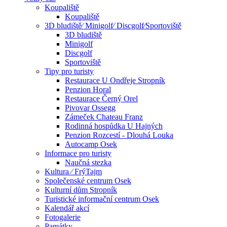
Koupaliště
Koupaliště
3D bludiště⁄ Minigolf⁄ Discgolf⁄Sportoviště
3D bludiště
Minigolf
Discgolf
Sportoviště
Tipy pro turisty
Restaurace U Ondřeje Stropník
Penzion Horal
Restaurace Černý Orel
Pivovar Ossegg
Zámeček Chateau Franz
Rodinná hospůdka U Hajných
Penzion Rozcestí - Dlouhá Louka
Autocamp Osek
Informace pro turisty
Naučná stezka
Kultura ⁄ FrýTajm
Společenské centrum Osek
Kulturní dům Stropník
Turistické informační centrum Osek
Kalendář akcí
Fotogalerie
Památky