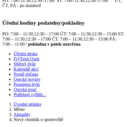
PO: 7:00–11:30,12:30–17:00 ST: 7:00–11:30,12:30–17:00 ÚT,
ČT, PÁ - po domluvě
Úřední hodiny podatelny/pokladny
PO: 7:00 – 11:30,12:30 – 17:00 ÚT: 7:00 – 11:30,12:30 – 15:00 ST:
7:00 – 11:30,12:30 – 17:00 ČT: 7:00 – 11:30,12:30 – 15:00 PÁ:
7:00 – 11:00 /
pokladna v pátek uzavřena
Úřední deska
FrýTajm Osek
Sběrný dvůr
Kalendář akcí
Portál občana
Osecké noviny
Pronájem bytů
Osecká pouť
Potřebuji vyřídit...
Úvodní stránka
Město
Aktuality
Nový chodník u sportoviště