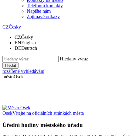
Kontakty na město
Telefonní kontakty
Napište nám
Zajímavé odkazy
CZ
Česky
CZ
Česky
EN
English
DE
Deutsch
Hledaný výraz
Hledat
rozšířené vyhledávání
město
Osek
Osek
Vítejte na oficiálních stránkách města
Úřední hodiny městského úřadu