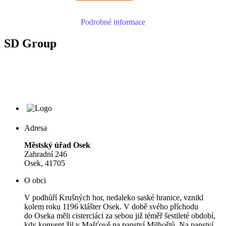
Podrobné informace
SD Group
Adresa
Městský úřad Osek
Zahradní 246
Osek, 41705
O obci
V podhůří Krušných hor, nedaleko saské hranice, vznikl
kolem roku 1196 klášter Osek. V době svého příchodu
do Oseka měli cisterciáci za sebou již téměř šestileté období,
kdy konvent žil v Mašťově na panství Milhoštů. Na panství