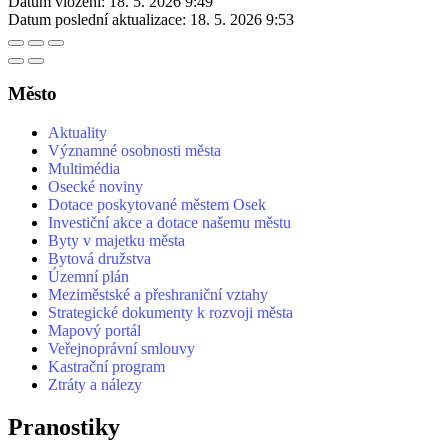
Datum vložení:
18. 5. 2026 9:49
Datum poslední aktualizace:
18. 5. 2026 9:53
Město
Aktuality
Významné osobnosti města
Multimédia
Osecké noviny
Dotace poskytované městem Osek
Investiční akce a dotace našemu městu
Byty v majetku města
Bytová družstva
Územní plán
Meziměstské a přeshraniční vztahy
Strategické dokumenty k rozvoji města
Mapový portál
Veřejnoprávní smlouvy
Kastrační program
Ztráty a nálezy
Pranostiky