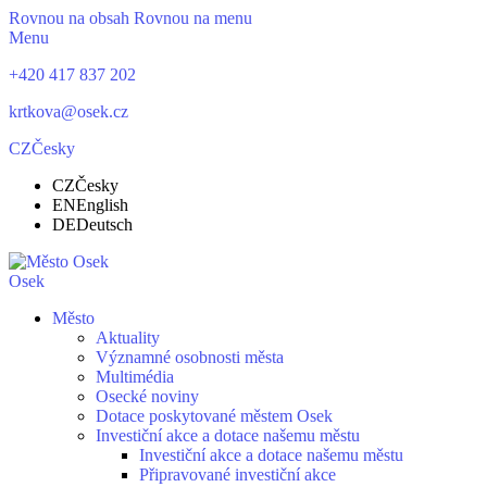
Rovnou na obsah
Rovnou na menu
Menu
+420 417 837 202
krtkova@osek.cz
CZ
Česky
CZ
Česky
EN
English
DE
Deutsch
Osek
Město
Aktuality
Významné osobnosti města
Multimédia
Osecké noviny
Dotace poskytované městem Osek
Investiční akce a dotace našemu městu
Investiční akce a dotace našemu městu
Připravované investiční akce