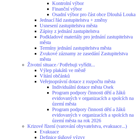
Kontrolní výbor
Finanční výbor
Osadní výbor pro část obce Dlouhá Louka
Jednací řád zastupitelstva + změny
Usnesení zastupitelstva města
Zápisy z jednání zastupitelstva
Podkladové materiály pro jednání zastupitelstva
města
Termíny jednání zastupitelstva města
Zvukové záznamy ze zasedání Zastupitelstva
města
Životní situace ⁄ Potřebuji vyřídit...
Výlep plakátů ve městě
Vítání občánků
Veřejnoprávní dotace z rozpočtu města
Individuální dotace města Osek
Program podpory činnosti dětí a žáků
evidovaných v organizacích a spolcích na
území města
Program podpory činnosti dětí a žáků
evidovaných v organizacích a spolcích na
území města na rok 2026
Krizové řízení (varování obyvatelstva, evakuace...)
Evakuace
Definice tísňové výzvy