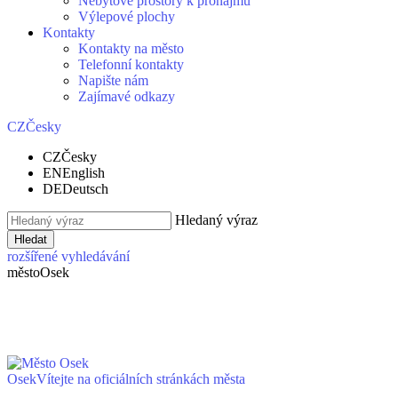
Nebytové prostory k pronájmu
Výlepové plochy
Kontakty
Kontakty na město
Telefonní kontakty
Napište nám
Zajímavé odkazy
CZ
Česky
CZ
Česky
EN
English
DE
Deutsch
Hledaný výraz
Hledat
rozšířené vyhledávání
město
Osek
Osek
Vítejte na oficiálních stránkách města