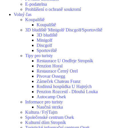
E-podatelna
Prohlášení o ochraně soukromí
Volný čas
Koupaliště
Koupaliště
3D bludiště⁄ Minigolf⁄ Discgolf⁄Sportoviště
3D bludiště
Minigolf
Discgolf
Sportoviště
Tipy pro turisty
Restaurace U Ondřeje Stropník
Penzion Horal
Restaurace Černý Orel
Pivovar Ossegg
Zámeček Chateau Franz
Rodinná hospůdka U Hajných
Penzion Rozcestí - Dlouhá Louka
Autocamp Osek
Informace pro turisty
Naučná stezka
Kultura ⁄ FrýTajm
Společenské centrum Osek
Kulturní dům Stropník
Turistické informační centrum Osek