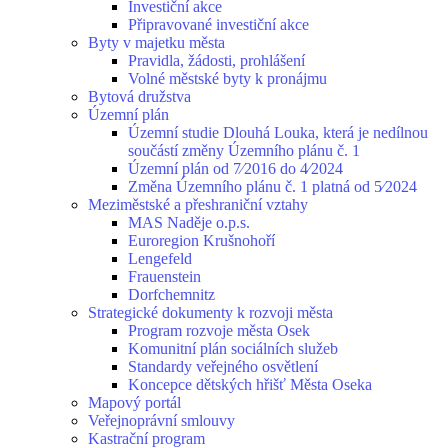
Investiční akce
Připravované investiční akce
Byty v majetku města
Pravidla, žádosti, prohlášení
Volné městské byty k pronájmu
Bytová družstva
Územní plán
Územní studie Dlouhá Louka, která je nedílnou
součástí změny Územního plánu č. 1
Územní plán od 7⁄2016 do 4⁄2024
Změna Územního plánu č. 1 platná od 5⁄2024
Meziměstské a přeshraniční vztahy
MAS Naděje o.p.s.
Euroregion Krušnohoří
Lengefeld
Frauenstein
Dorfchemnitz
Strategické dokumenty k rozvoji města
Program rozvoje města Osek
Komunitní plán sociálních služeb
Standardy veřejného osvětlení
Koncepce dětských hřišť Města Oseka
Mapový portál
Veřejnoprávní smlouvy
Kastrační program