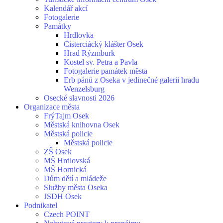
Kalendář akcí
Fotogalerie
Památky
Hrdlovka
Cisterciácký klášter Osek
Hrad Rýzmburk
Kostel sv. Petra a Pavla
Fotogalerie památek města
Erb pánů z Oseka v jedinečné galerii hradu
Wenzelsburg
Osecké slavnosti 2026
Organizace města
FrýTajm Osek
Městská knihovna Osek
Městská policie
Městská policie
ZŠ Osek
MŠ Hrdlovská
MŠ Hornická
Dům dětí a mládeže
Služby města Oseka
JSDH Osek
Podnikatel
Czech POINT