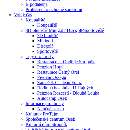
E-podatelna
Prohlášení o ochraně soukromí
Volný čas
Koupaliště
Koupaliště
3D bludiště⁄ Minigolf⁄ Discgolf⁄Sportoviště
3D bludiště
Minigolf
Discgolf
Sportoviště
Tipy pro turisty
Restaurace U Ondřeje Stropník
Penzion Horal
Restaurace Černý Orel
Pivovar Ossegg
Zámeček Chateau Franz
Rodinná hospůdka U Hajných
Penzion Rozcestí - Dlouhá Louka
Autocamp Osek
Informace pro turisty
Naučná stezka
Kultura ⁄ FrýTajm
Společenské centrum Osek
Kulturní dům Stropník
Turistické informační centrum Osek