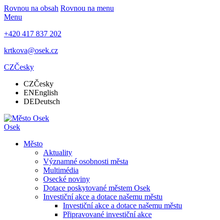
Rovnou na obsah
Rovnou na menu
Menu
+420 417 837 202
krtkova@osek.cz
CZ
Česky
CZ
Česky
EN
English
DE
Deutsch
Osek
Město
Aktuality
Významné osobnosti města
Multimédia
Osecké noviny
Dotace poskytované městem Osek
Investiční akce a dotace našemu městu
Investiční akce a dotace našemu městu
Připravované investiční akce