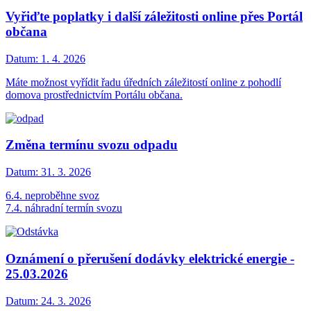
Vyřiďte poplatky i další záležitosti online přes Portál
občana
Datum:
1. 4. 2026
Máte možnost vyřídit řadu úředních záležitostí online z pohodlí
domova prostřednictvím Portálu občana.
Změna termínu svozu odpadu
Datum:
31. 3. 2026
6.4. neproběhne svoz
7.4. náhradní termín svozu
Oznámení o přerušení dodávky elektrické energie -
25.03.2026
Datum:
24. 3. 2026