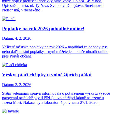
může dojít k přerušení dodávky pitné vody. Do cca 14:15 hod.
Upřesnění místa: ul. Tyršova, Svobody, Dolejšova, Smetanova,
Nelsonská, Vrbenského
Poplatky na rok 2026 pohodlně online!
Datum:
4. 2. 2026
Veškeré městské poplatky na rok 2026 – například za odpady, psa
nebo další místní poplatky – nyní můžete jednoduše uhradit online
přes Portál občana.
Výskyt ptačí chřipky u volně žijících ptáků
Datum:
2. 2. 2026
Státní veterinární správa informovala o potvrzeném výskytu vysoce
patogenní ptačí chřipky (H5N1) u volně žijící labutě nalezené u
Jezera Most. Nákaza byla laboratorně potvrzena 27.1. 2026.