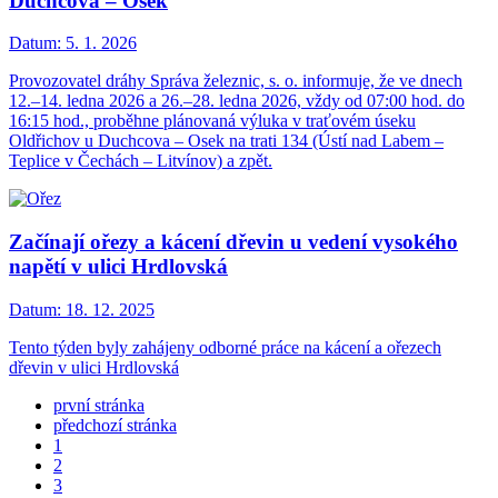
Duchcova – Osek
Datum:
5. 1. 2026
Provozovatel dráhy Správa železnic, s. o. informuje, že ve dnech
12.–14. ledna 2026 a 26.–28. ledna 2026, vždy od 07:00 hod. do
16:15 hod., proběhne plánovaná výluka v traťovém úseku
Oldřichov u Duchcova – Osek na trati 134 (Ústí nad Labem –
Teplice v Čechách – Litvínov) a zpět.
Začínají ořezy a kácení dřevin u vedení vysokého
napětí v ulici Hrdlovská
Datum:
18. 12. 2025
Tento týden byly zahájeny odborné práce na kácení a ořezech
dřevin v ulici Hrdlovská
první stránka
předchozí stránka
1
2
3