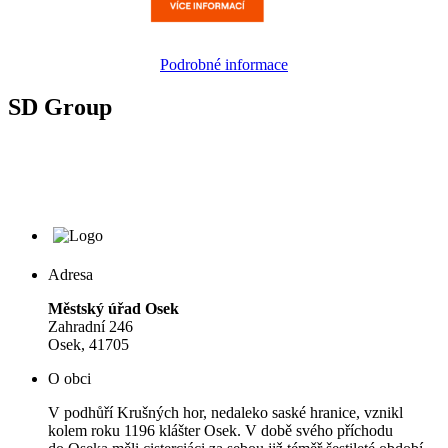
Podrobné informace
SD Group
Adresa
Městský úřad Osek
Zahradní 246
Osek, 41705
O obci
V podhůří Krušných hor, nedaleko saské hranice, vznikl
kolem roku 1196 klášter Osek. V době svého příchodu