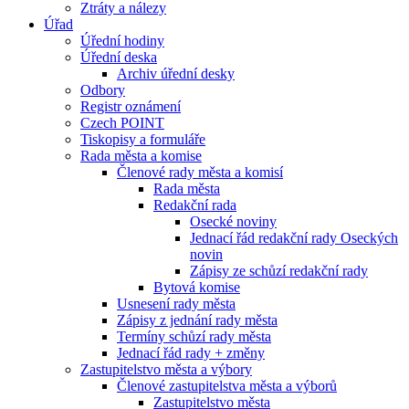
Ztráty a nálezy
Úřad
Úřední hodiny
Úřední deska
Archiv úřední desky
Odbory
Registr oznámení
Czech POINT
Tiskopisy a formuláře
Rada města a komise
Členové rady města a komisí
Rada města
Redakční rada
Osecké noviny
Jednací řád redakční rady Oseckých
novin
Zápisy ze schůzí redakční rady
Bytová komise
Usnesení rady města
Zápisy z jednání rady města
Termíny schůzí rady města
Jednací řád rady + změny
Zastupitelstvo města a výbory
Členové zastupitelstva města a výborů
Zastupitelstvo města