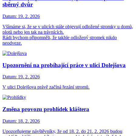
sběrný dvůr
Datum:
19. 2. 2026
Všímáme si, že se v ulicích stále objevují odložené stromky u domů,
plotů nebo jen tak na trávnících.
Rádi bychom připomněli, že takhle odložený stromek nikdo
neodveze.
Upozornění na probíhající práce v ulici Dolejšova
Datum:
19. 2. 2026
V ulici Dolejšova právě začíná řezání stromů.
Změna provozu prohlídek kláštera
Datum:
18. 2. 2026
Upozorňujeme návštěvníky, že od 18. 2. do 21. 2. 2026 budou