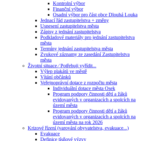
Kontrolní výbor
Finanční výbor
Osadní výbor pro část obce Dlouhá Louka
Jednací řád zastupitelstva + změny
Usnesení zastupitelstva města
Zápisy z jednání zastupitelstva
Podkladové materiály pro jednání zastupitelstva
města
Termíny jednání zastupitelstva města
Zvukové záznamy ze zasedání Zastupitelstva
města
Životní situace ⁄ Potřebuji vyřídit...
Výlep plakátů ve městě
Vítání občánků
Veřejnoprávní dotace z rozpočtu města
Individuální dotace města Osek
Program podpory činnosti dětí a žáků
evidovaných v organizacích a spolcích na
území města
Program podpory činnosti dětí a žáků
evidovaných v organizacích a spolcích na
území města na rok 2026
Krizové řízení (varování obyvatelstva, evakuace...)
Evakuace
Definice tísňové výzvy