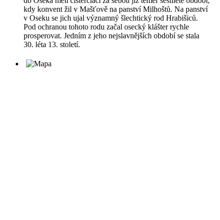
do Oseka měli cisterciáci za sebou již téměř šestileté období,
kdy konvent žil v Mašťově na panství Milhoštů. Na panství
v Oseku se jich ujal významný šlechtický rod Hrabišiců.
Pod ochranou tohoto rodu začal osecký klášter rychle
prosperovat. Jedním z jeho nejslavnějších období se stala
30. léta 13. století.