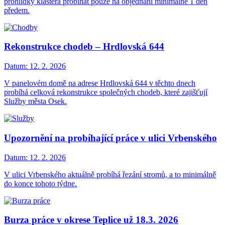
prohlídky kláštera probíhat pouze na objednání minimálně 1 den
předem.
Rekonstrukce chodeb – Hrdlovská 644
Datum:
12. 2. 2026
V panelovém domě na adrese Hrdlovská 644 v těchto dnech
probíhá celková rekonstrukce společných chodeb, které zajišťují
Služby města Osek.
Upozornění na probíhající práce v ulici Vrbenského
Datum:
12. 2. 2026
V ulici Vrbenského aktuálně probíhá řezání stromů, a to minimálně
do konce tohoto týdne.
Burza práce v okrese Teplice už 18.3. 2026