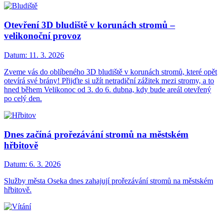
Otevření 3D bludiště v korunách stromů –
velikonoční provoz
Datum:
11. 3. 2026
Zveme vás do oblíbeného 3D bludiště v korunách stromů, které opět
otevírá své brány! Přijďte si užít netradiční zážitek mezi stromy, a to
hned během Velikonoc od 3. do 6. dubna, kdy bude areál otevřený
po celý den.
Dnes začíná prořezávání stromů na městském
hřbitově
Datum:
6. 3. 2026
Služby města Oseka dnes zahajují prořezávání stromů na městském
hřbitově.