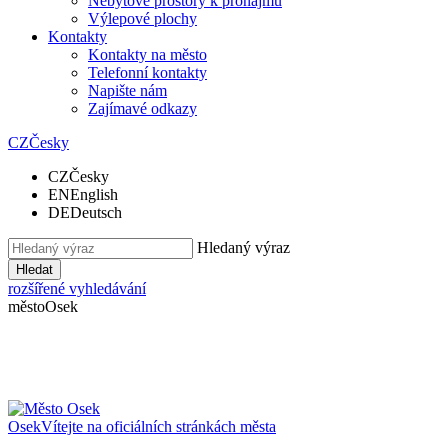
Nebytové prostory k pronájmu
Výlepové plochy
Kontakty
Kontakty na město
Telefonní kontakty
Napište nám
Zajímavé odkazy
CZ
Česky
CZ
Česky
EN
English
DE
Deutsch
Hledaný výraz
Hledat
rozšířené vyhledávání
město
Osek
Osek
Vítejte na oficiálních stránkách města