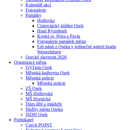
Kalendář akcí
Fotogalerie
Památky
Hrdlovka
Cisterciácký klášter Osek
Hrad Rýzmburk
Kostel sv. Petra a Pavla
Fotogalerie památek města
Erb pánů z Oseka v jedinečné galerii hradu
Wenzelsburg
Osecké slavnosti 2026
Organizace města
FrýTajm Osek
Městská knihovna Osek
Městská policie
Městská policie
ZŠ Osek
MŠ Hrdlovská
MŠ Hornická
Dům dětí a mládeže
Služby města Oseka
JSDH Osek
Podnikatel
Czech POINT