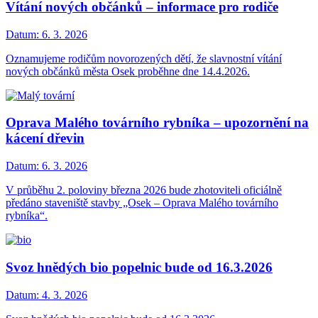
Vítání nových občánků – informace pro rodiče
Datum:
6. 3. 2026
Oznamujeme rodičům novorozených dětí, že slavnostní vítání
nových občánků města Osek proběhne dne 14.4.2026.
Oprava Malého továrního rybníka – upozornění na
kácení dřevin
Datum:
6. 3. 2026
V průběhu 2. poloviny března 2026 bude zhotoviteli oficiálně
předáno staveniště stavby „Osek – Oprava Malého továrního
rybníka“.
Svoz hnědých bio popelnic bude od 16.3.2026
Datum:
4. 3. 2026