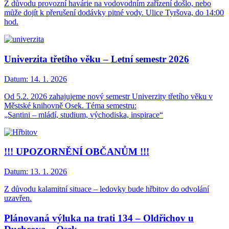
Z důvodu provozní havárie na vodovodním zařízení došlo, nebo
může dojít k přerušení dodávky pitné vody. Ulice Tyršova, do 14:00
hod.
Univerzita třetího věku – Letní semestr 2026
Datum:
14. 1. 2026
Od 5.2. 2026 zahajujeme nový semestr Univerzity třetího věku v
Městské knihovně Osek. Téma semestru:
„Santini – mládí, studium, východiska, inspirace“
!!! UPOZORNĚNÍ OBČANŮM !!!
Datum:
13. 1. 2026
Z důvodu kalamitní situace – ledovky bude hřbitov do odvolání
uzavřen.
Plánovaná výluka na trati 134 – Oldřichov u