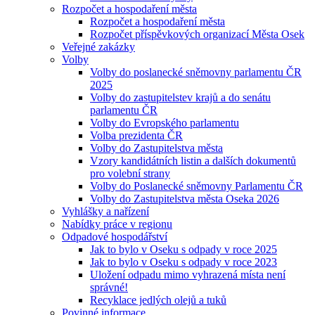
Rozpočet a hospodaření města
Rozpočet a hospodaření města
Rozpočet příspěvkových organizací Města Osek
Veřejné zakázky
Volby
Volby do poslanecké sněmovny parlamentu ČR
2025
Volby do zastupitelstev krajů a do senátu
parlamentu ČR
Volby do Evropského parlamentu
Volba prezidenta ČR
Volby do Zastupitelstva města
Vzory kandidátních listin a dalších dokumentů
pro volební strany
Volby do Poslanecké sněmovny Parlamentu ČR
Volby do Zastupitelstva města Oseka 2026
Vyhlášky a nařízení
Nabídky práce v regionu
Odpadové hospodářství
Jak to bylo v Oseku s odpady v roce 2025
Jak to bylo v Oseku s odpady v roce 2023
Uložení odpadu mimo vyhrazená místa není
správné!
Recyklace jedlých olejů a tuků
Povinné informace