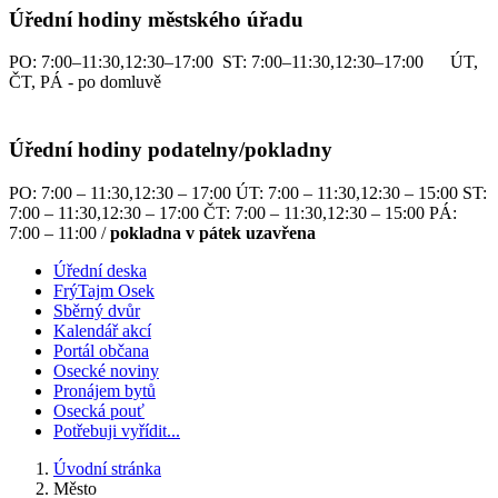
Úřední hodiny městského úřadu
PO: 7:00–11:30,12:30–17:00 ST: 7:00–11:30,12:30–17:00 ÚT,
ČT, PÁ - po domluvě
Úřední hodiny podatelny/pokladny
PO: 7:00 – 11:30,12:30 – 17:00 ÚT: 7:00 – 11:30,12:30 – 15:00 ST:
7:00 – 11:30,12:30 – 17:00 ČT: 7:00 – 11:30,12:30 – 15:00 PÁ:
7:00 – 11:00 /
pokladna v pátek uzavřena
Úřední deska
FrýTajm Osek
Sběrný dvůr
Kalendář akcí
Portál občana
Osecké noviny
Pronájem bytů
Osecká pouť
Potřebuji vyřídit...
Úvodní stránka
Město