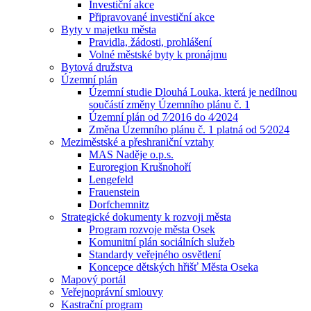
Investiční akce
Připravované investiční akce
Byty v majetku města
Pravidla, žádosti, prohlášení
Volné městské byty k pronájmu
Bytová družstva
Územní plán
Územní studie Dlouhá Louka, která je nedílnou
součástí změny Územního plánu č. 1
Územní plán od 7⁄2016 do 4⁄2024
Změna Územního plánu č. 1 platná od 5⁄2024
Meziměstské a přeshraniční vztahy
MAS Naděje o.p.s.
Euroregion Krušnohoří
Lengefeld
Frauenstein
Dorfchemnitz
Strategické dokumenty k rozvoji města
Program rozvoje města Osek
Komunitní plán sociálních služeb
Standardy veřejného osvětlení
Koncepce dětských hřišť Města Oseka
Mapový portál
Veřejnoprávní smlouvy
Kastrační program