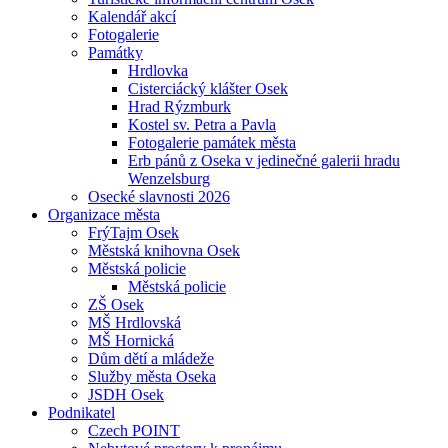
Kalendář akcí
Fotogalerie
Památky
Hrdlovka
Cisterciácký klášter Osek
Hrad Rýzmburk
Kostel sv. Petra a Pavla
Fotogalerie památek města
Erb pánů z Oseka v jedinečné galerii hradu
Wenzelsburg
Osecké slavnosti 2026
Organizace města
FrýTajm Osek
Městská knihovna Osek
Městská policie
Městská policie
ZŠ Osek
MŠ Hrdlovská
MŠ Hornická
Dům dětí a mládeže
Služby města Oseka
JSDH Osek
Podnikatel
Czech POINT