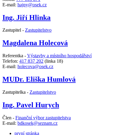
E-mail:
hajny@osek.cz
Ing. Jiří Hlinka
Zastupitel -
Zastupitelstvo
Magdalena Holecová
Referentka -
Výstavby a místního hospodářství
Telefon:
417 837 202
(linka 18)
E-mail:
holecova@osek.cz
MUDr. Eliška Humlová
Zastupitelka -
Zastupitelstvo
Ing. Pavel Hurych
Člen -
Finanční výbor zastupitelstva
E-mail:
bdkosek@seznam.cz
první stránka