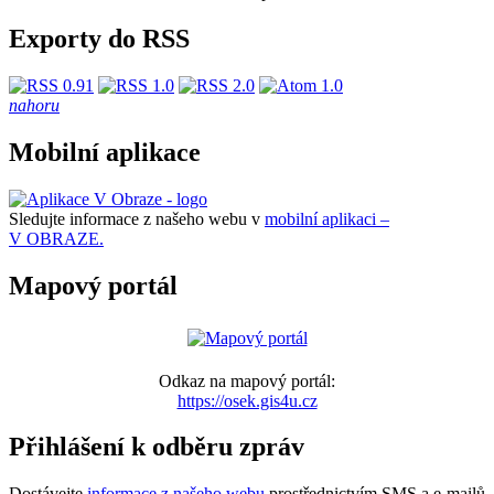
Exporty do RSS
nahoru
Mobilní aplikace
Sledujte informace z našeho webu v
mobilní aplikaci –
V OBRAZE.
Mapový portál
Odkaz na mapový portál:
https://osek.gis4u.cz
Přihlášení k odběru zpráv
Dostávejte
informace z našeho webu
prostřednictvím SMS a e-mailů