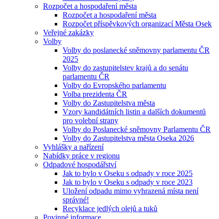
Rozpočet a hospodaření města
Rozpočet a hospodaření města
Rozpočet příspěvkových organizací Města Osek
Veřejné zakázky
Volby
Volby do poslanecké sněmovny parlamentu ČR
2025
Volby do zastupitelstev krajů a do senátu
parlamentu ČR
Volby do Evropského parlamentu
Volba prezidenta ČR
Volby do Zastupitelstva města
Vzory kandidátních listin a dalších dokumentů
pro volební strany
Volby do Poslanecké sněmovny Parlamentu ČR
Volby do Zastupitelstva města Oseka 2026
Vyhlášky a nařízení
Nabídky práce v regionu
Odpadové hospodářství
Jak to bylo v Oseku s odpady v roce 2025
Jak to bylo v Oseku s odpady v roce 2023
Uložení odpadu mimo vyhrazená místa není
správné!
Recyklace jedlých olejů a tuků
Povinné informace