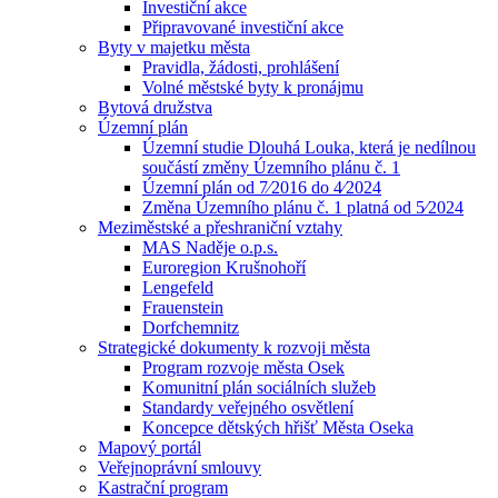
Investiční akce
Připravované investiční akce
Byty v majetku města
Pravidla, žádosti, prohlášení
Volné městské byty k pronájmu
Bytová družstva
Územní plán
Územní studie Dlouhá Louka, která je nedílnou
součástí změny Územního plánu č. 1
Územní plán od 7⁄2016 do 4⁄2024
Změna Územního plánu č. 1 platná od 5⁄2024
Meziměstské a přeshraniční vztahy
MAS Naděje o.p.s.
Euroregion Krušnohoří
Lengefeld
Frauenstein
Dorfchemnitz
Strategické dokumenty k rozvoji města
Program rozvoje města Osek
Komunitní plán sociálních služeb
Standardy veřejného osvětlení
Koncepce dětských hřišť Města Oseka
Mapový portál
Veřejnoprávní smlouvy
Kastrační program