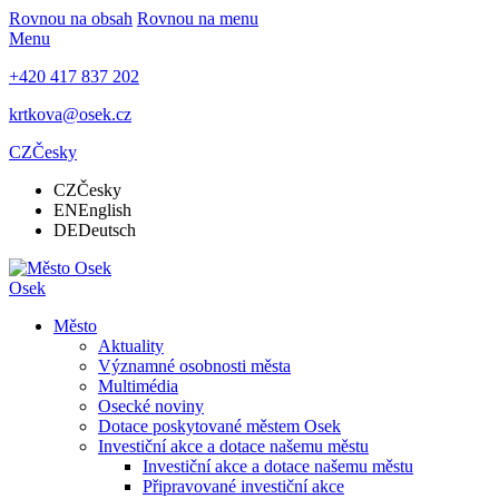
Rovnou na obsah
Rovnou na menu
Menu
+420 417 837 202
krtkova@osek.cz
CZ
Česky
CZ
Česky
EN
English
DE
Deutsch
Osek
Město
Aktuality
Významné osobnosti města
Multimédia
Osecké noviny
Dotace poskytované městem Osek
Investiční akce a dotace našemu městu
Investiční akce a dotace našemu městu
Připravované investiční akce