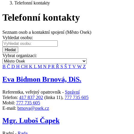
Telefonní kontakty
Telefonní kontakty
Seznam osob a kontaktní spojení (Město Osek)
Vyhledat osobu:
Hledat
Vybrat organizaci:
B
Č
D
H
CH
K
L
M
N
P
R
Ř
S
Š
T
V
W
Z
Eva Bidmon Brnová, DiS.
Referentka, veřejný opatrovník -
Správní
Telefon:
417 837 202
(linka 11),
777 735 605
Mobil:
777 735 605
E-mail:
brnova@osek.cz
Mgr. Luboš Čapek
Radní -
Rada