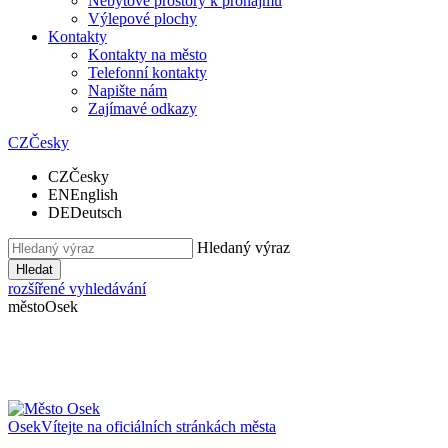
Nebytové prostory k pronájmu
Výlepové plochy
Kontakty
Kontakty na město
Telefonní kontakty
Napište nám
Zajímavé odkazy
CZ
Česky
CZ
Česky
EN
English
DE
Deutsch
Hledaný výraz
Hledat
rozšířené vyhledávání
město
Osek
Osek
Vítejte na oficiálních stránkách města