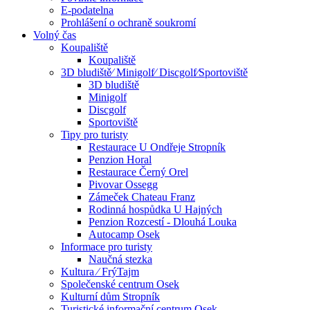
E-podatelna
Prohlášení o ochraně soukromí
Volný čas
Koupaliště
Koupaliště
3D bludiště⁄ Minigolf⁄ Discgolf⁄Sportoviště
3D bludiště
Minigolf
Discgolf
Sportoviště
Tipy pro turisty
Restaurace U Ondřeje Stropník
Penzion Horal
Restaurace Černý Orel
Pivovar Ossegg
Zámeček Chateau Franz
Rodinná hospůdka U Hajných
Penzion Rozcestí - Dlouhá Louka
Autocamp Osek
Informace pro turisty
Naučná stezka
Kultura ⁄ FrýTajm
Společenské centrum Osek
Kulturní dům Stropník
Turistické informační centrum Osek