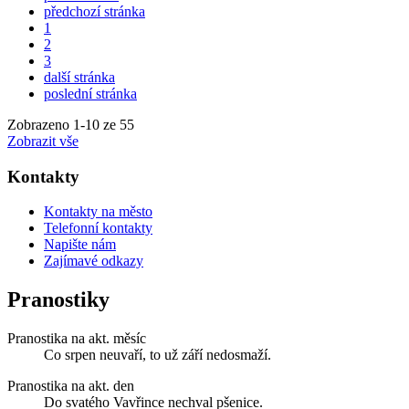
předchozí stránka
1
2
3
další stránka
poslední stránka
Zobrazeno
1
-
10
ze 55
Zobrazit vše
Kontakty
Kontakty na město
Telefonní kontakty
Napište nám
Zajímavé odkazy
Pranostiky
Pranostika na akt. měsíc
Co srpen neuvaří, to už září nedosmaží.
Pranostika na akt. den
Do svatého Vavřince nechval pšenice.