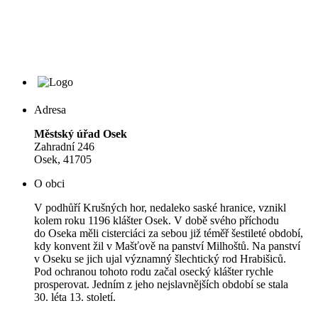
Adresa
Městský úřad Osek
Zahradní 246
Osek, 41705
O obci
V podhůří Krušných hor, nedaleko saské hranice, vznikl
kolem roku 1196 klášter Osek. V době svého příchodu
do Oseka měli cisterciáci za sebou již téměř šestileté období,
kdy konvent žil v Mašťově na panství Milhoštů. Na panství
v Oseku se jich ujal významný šlechtický rod Hrabišiců.
Pod ochranou tohoto rodu začal osecký klášter rychle
prosperovat. Jedním z jeho nejslavnějších období se stala
30. léta 13. století.