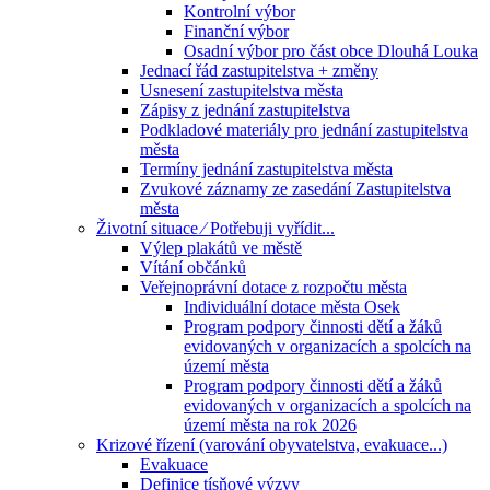
Kontrolní výbor
Finanční výbor
Osadní výbor pro část obce Dlouhá Louka
Jednací řád zastupitelstva + změny
Usnesení zastupitelstva města
Zápisy z jednání zastupitelstva
Podkladové materiály pro jednání zastupitelstva
města
Termíny jednání zastupitelstva města
Zvukové záznamy ze zasedání Zastupitelstva
města
Životní situace ⁄ Potřebuji vyřídit...
Výlep plakátů ve městě
Vítání občánků
Veřejnoprávní dotace z rozpočtu města
Individuální dotace města Osek
Program podpory činnosti dětí a žáků
evidovaných v organizacích a spolcích na
území města
Program podpory činnosti dětí a žáků
evidovaných v organizacích a spolcích na
území města na rok 2026
Krizové řízení (varování obyvatelstva, evakuace...)
Evakuace
Definice tísňové výzvy