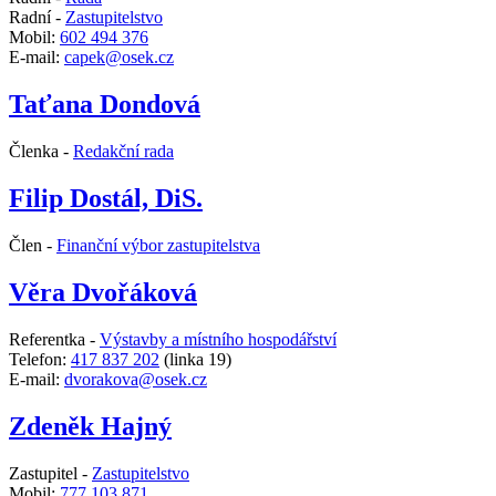
Radní -
Zastupitelstvo
Mobil:
602 494 376
E-mail:
capek@osek.cz
Taťana Dondová
Členka -
Redakční rada
Filip Dostál, DiS.
Člen -
Finanční výbor zastupitelstva
Věra Dvořáková
Referentka -
Výstavby a místního hospodářství
Telefon:
417 837 202
(linka 19)
E-mail:
dvorakova@osek.cz
Zdeněk Hajný
Zastupitel -
Zastupitelstvo
Mobil:
777 103 871