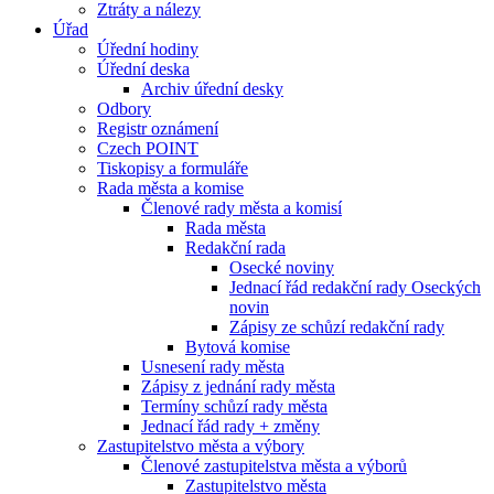
Ztráty a nálezy
Úřad
Úřední hodiny
Úřední deska
Archiv úřední desky
Odbory
Registr oznámení
Czech POINT
Tiskopisy a formuláře
Rada města a komise
Členové rady města a komisí
Rada města
Redakční rada
Osecké noviny
Jednací řád redakční rady Oseckých
novin
Zápisy ze schůzí redakční rady
Bytová komise
Usnesení rady města
Zápisy z jednání rady města
Termíny schůzí rady města
Jednací řád rady + změny
Zastupitelstvo města a výbory
Členové zastupitelstva města a výborů
Zastupitelstvo města