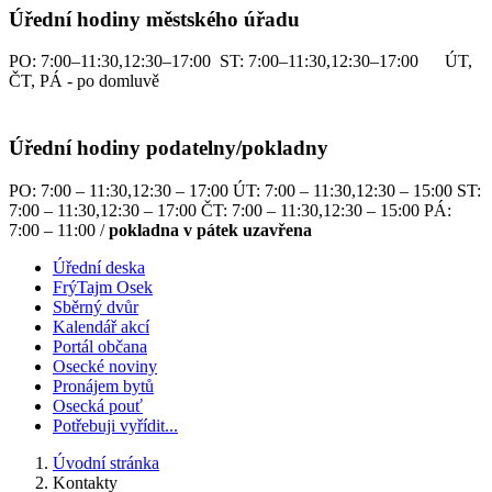
Úřední hodiny městského úřadu
PO: 7:00–11:30,12:30–17:00 ST: 7:00–11:30,12:30–17:00 ÚT,
ČT, PÁ - po domluvě
Úřední hodiny podatelny/pokladny
PO: 7:00 – 11:30,12:30 – 17:00 ÚT: 7:00 – 11:30,12:30 – 15:00 ST:
7:00 – 11:30,12:30 – 17:00 ČT: 7:00 – 11:30,12:30 – 15:00 PÁ:
7:00 – 11:00 /
pokladna v pátek uzavřena
Úřední deska
FrýTajm Osek
Sběrný dvůr
Kalendář akcí
Portál občana
Osecké noviny
Pronájem bytů
Osecká pouť
Potřebuji vyřídit...
Úvodní stránka
Kontakty