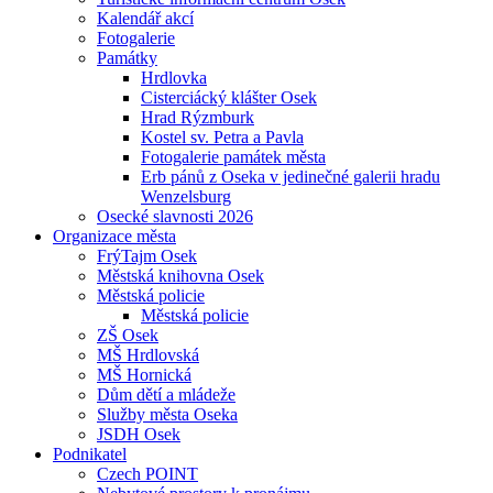
Kalendář akcí
Fotogalerie
Památky
Hrdlovka
Cisterciácký klášter Osek
Hrad Rýzmburk
Kostel sv. Petra a Pavla
Fotogalerie památek města
Erb pánů z Oseka v jedinečné galerii hradu
Wenzelsburg
Osecké slavnosti 2026
Organizace města
FrýTajm Osek
Městská knihovna Osek
Městská policie
Městská policie
ZŠ Osek
MŠ Hrdlovská
MŠ Hornická
Dům dětí a mládeže
Služby města Oseka
JSDH Osek
Podnikatel
Czech POINT