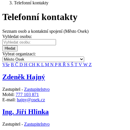
Telefonní kontakty
Telefonní kontakty
Seznam osob a kontaktní spojení (Město Osek)
Vyhledat osobu:
Hledat
Vybrat organizaci:
Vše
B
Č
D
H
CH
K
L
M
N
P
R
Ř
S
Š
T
V
W
Z
Zdeněk Hajný
Zastupitel -
Zastupitelstvo
Mobil:
777 103 871
E-mail:
hajny@osek.cz
Ing. Jiří Hlinka
Zastupitel -
Zastupitelstvo