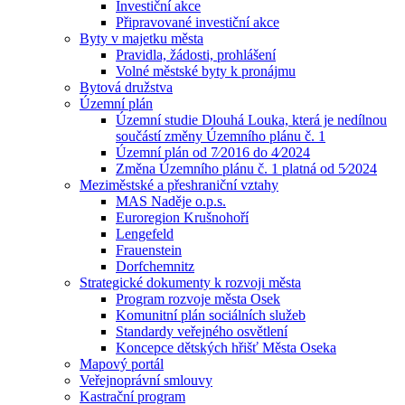
Investiční akce
Připravované investiční akce
Byty v majetku města
Pravidla, žádosti, prohlášení
Volné městské byty k pronájmu
Bytová družstva
Územní plán
Územní studie Dlouhá Louka, která je nedílnou
součástí změny Územního plánu č. 1
Územní plán od 7⁄2016 do 4⁄2024
Změna Územního plánu č. 1 platná od 5⁄2024
Meziměstské a přeshraniční vztahy
MAS Naděje o.p.s.
Euroregion Krušnohoří
Lengefeld
Frauenstein
Dorfchemnitz
Strategické dokumenty k rozvoji města
Program rozvoje města Osek
Komunitní plán sociálních služeb
Standardy veřejného osvětlení
Koncepce dětských hřišť Města Oseka
Mapový portál
Veřejnoprávní smlouvy
Kastrační program