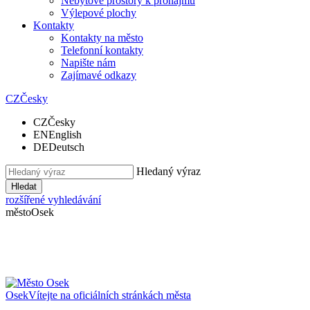
Nebytové prostory k pronájmu
Výlepové plochy
Kontakty
Kontakty na město
Telefonní kontakty
Napište nám
Zajímavé odkazy
CZ
Česky
CZ
Česky
EN
English
DE
Deutsch
Hledaný výraz
Hledat
rozšířené vyhledávání
město
Osek
Osek
Vítejte na oficiálních stránkách města