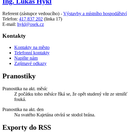
Ing. Lukáš Hykl
Referent (zástupce vedoucího) -
Výstavby a místního hospodářství
Telefon:
417 837 202
(linka 17)
E-mail:
hykl@osek.cz
Kontakty
Kontakty na město
Telefonní kontakty
Napište nám
Zajímavé odkazy
Pranostiky
Pranostika na akt. měsíc
Z počátku toho měsíce říká se, že opět studený vítr ze strnišť
fouká.
Pranostika na akt. den
Na svatého Kajetána otvírá se stodol brána.
Exporty do RSS