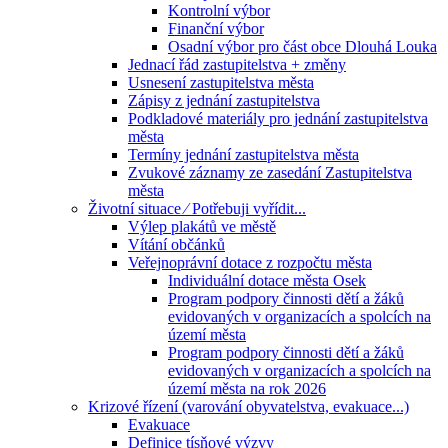
Kontrolní výbor
Finanční výbor
Osadní výbor pro část obce Dlouhá Louka
Jednací řád zastupitelstva + změny
Usnesení zastupitelstva města
Zápisy z jednání zastupitelstva
Podkladové materiály pro jednání zastupitelstva
města
Termíny jednání zastupitelstva města
Zvukové záznamy ze zasedání Zastupitelstva
města
Životní situace ⁄ Potřebuji vyřídit...
Výlep plakátů ve městě
Vítání občánků
Veřejnoprávní dotace z rozpočtu města
Individuální dotace města Osek
Program podpory činnosti dětí a žáků
evidovaných v organizacích a spolcích na
území města
Program podpory činnosti dětí a žáků
evidovaných v organizacích a spolcích na
území města na rok 2026
Krizové řízení (varování obyvatelstva, evakuace...)
Evakuace
Definice tísňové výzvy