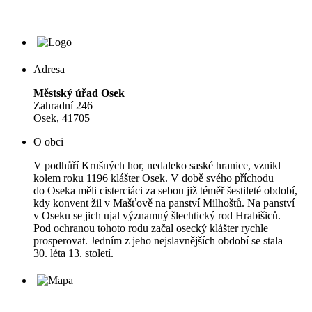
Adresa
Městský úřad Osek
Zahradní 246
Osek, 41705
O obci
V podhůří Krušných hor, nedaleko saské hranice, vznikl
kolem roku 1196 klášter Osek. V době svého příchodu
do Oseka měli cisterciáci za sebou již téměř šestileté období,
kdy konvent žil v Mašťově na panství Milhoštů. Na panství
v Oseku se jich ujal významný šlechtický rod Hrabišiců.
Pod ochranou tohoto rodu začal osecký klášter rychle
prosperovat. Jedním z jeho nejslavnějších období se stala
30. léta 13. století.