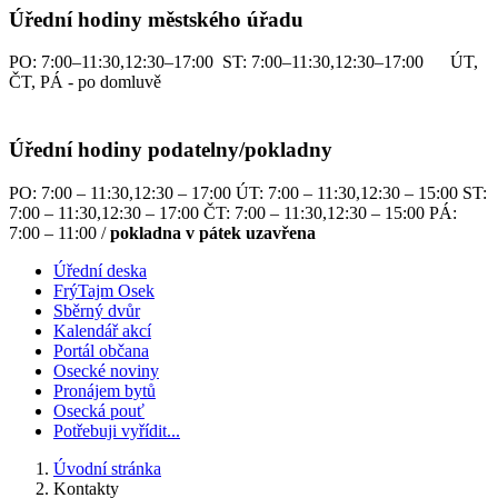
Úřední hodiny městského úřadu
PO: 7:00–11:30,12:30–17:00 ST: 7:00–11:30,12:30–17:00 ÚT,
ČT, PÁ - po domluvě
Úřední hodiny podatelny/pokladny
PO: 7:00 – 11:30,12:30 – 17:00 ÚT: 7:00 – 11:30,12:30 – 15:00 ST:
7:00 – 11:30,12:30 – 17:00 ČT: 7:00 – 11:30,12:30 – 15:00 PÁ:
7:00 – 11:00 /
pokladna v pátek uzavřena
Úřední deska
FrýTajm Osek
Sběrný dvůr
Kalendář akcí
Portál občana
Osecké noviny
Pronájem bytů
Osecká pouť
Potřebuji vyřídit...
Úvodní stránka
Kontakty