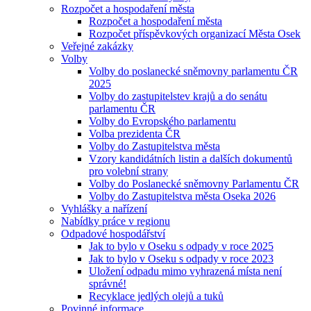
Rozpočet a hospodaření města
Rozpočet a hospodaření města
Rozpočet příspěvkových organizací Města Osek
Veřejné zakázky
Volby
Volby do poslanecké sněmovny parlamentu ČR
2025
Volby do zastupitelstev krajů a do senátu
parlamentu ČR
Volby do Evropského parlamentu
Volba prezidenta ČR
Volby do Zastupitelstva města
Vzory kandidátních listin a dalších dokumentů
pro volební strany
Volby do Poslanecké sněmovny Parlamentu ČR
Volby do Zastupitelstva města Oseka 2026
Vyhlášky a nařízení
Nabídky práce v regionu
Odpadové hospodářství
Jak to bylo v Oseku s odpady v roce 2025
Jak to bylo v Oseku s odpady v roce 2023
Uložení odpadu mimo vyhrazená místa není
správné!
Recyklace jedlých olejů a tuků
Povinné informace