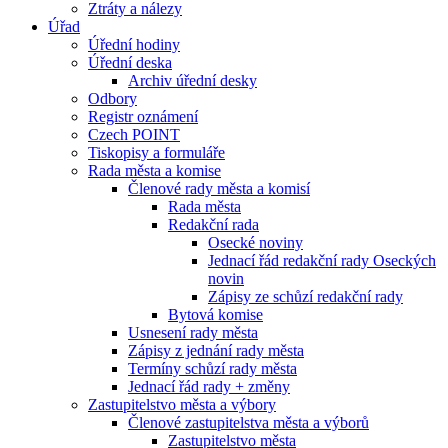
Ztráty a nálezy
Úřad
Úřední hodiny
Úřední deska
Archiv úřední desky
Odbory
Registr oznámení
Czech POINT
Tiskopisy a formuláře
Rada města a komise
Členové rady města a komisí
Rada města
Redakční rada
Osecké noviny
Jednací řád redakční rady Oseckých
novin
Zápisy ze schůzí redakční rady
Bytová komise
Usnesení rady města
Zápisy z jednání rady města
Termíny schůzí rady města
Jednací řád rady + změny
Zastupitelstvo města a výbory
Členové zastupitelstva města a výborů
Zastupitelstvo města