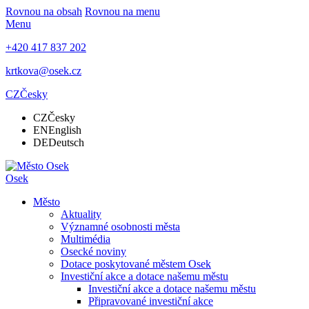
Rovnou na obsah
Rovnou na menu
Menu
+420 417 837 202
krtkova@osek.cz
CZ
Česky
CZ
Česky
EN
English
DE
Deutsch
Osek
Město
Aktuality
Významné osobnosti města
Multimédia
Osecké noviny
Dotace poskytované městem Osek
Investiční akce a dotace našemu městu
Investiční akce a dotace našemu městu
Připravované investiční akce