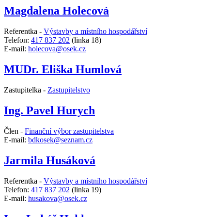
Magdalena Holecová
Referentka -
Výstavby a místního hospodářství
Telefon:
417 837 202
(linka 18)
E-mail:
holecova@osek.cz
MUDr. Eliška Humlová
Zastupitelka -
Zastupitelstvo
Ing. Pavel Hurych
Člen -
Finanční výbor zastupitelstva
E-mail:
bdkosek@seznam.cz
Jarmila Husáková
Referentka -
Výstavby a místního hospodářství
Telefon:
417 837 202
(linka 19)
E-mail:
husakova@osek.cz