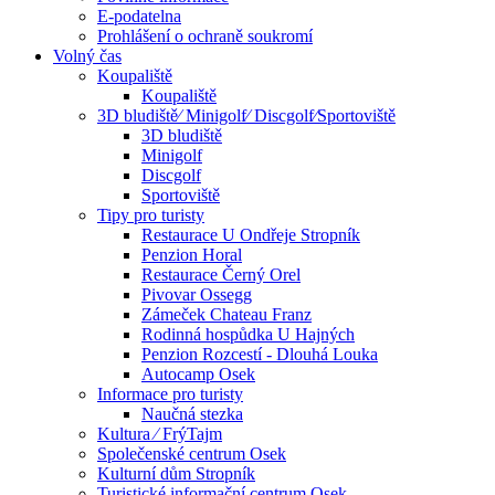
E-podatelna
Prohlášení o ochraně soukromí
Volný čas
Koupaliště
Koupaliště
3D bludiště⁄ Minigolf⁄ Discgolf⁄Sportoviště
3D bludiště
Minigolf
Discgolf
Sportoviště
Tipy pro turisty
Restaurace U Ondřeje Stropník
Penzion Horal
Restaurace Černý Orel
Pivovar Ossegg
Zámeček Chateau Franz
Rodinná hospůdka U Hajných
Penzion Rozcestí - Dlouhá Louka
Autocamp Osek
Informace pro turisty
Naučná stezka
Kultura ⁄ FrýTajm
Společenské centrum Osek
Kulturní dům Stropník
Turistické informační centrum Osek