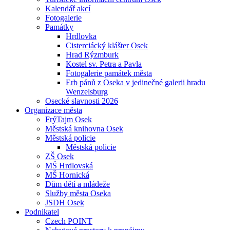
Kalendář akcí
Fotogalerie
Památky
Hrdlovka
Cisterciácký klášter Osek
Hrad Rýzmburk
Kostel sv. Petra a Pavla
Fotogalerie památek města
Erb pánů z Oseka v jedinečné galerii hradu
Wenzelsburg
Osecké slavnosti 2026
Organizace města
FrýTajm Osek
Městská knihovna Osek
Městská policie
Městská policie
ZŠ Osek
MŠ Hrdlovská
MŠ Hornická
Dům dětí a mládeže
Služby města Oseka
JSDH Osek
Podnikatel
Czech POINT