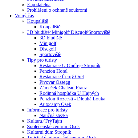
E-podatelna
Prohlášení o ochraně soukromí
Volný čas
Koupaliště
Koupaliště
3D bludiště⁄ Minigolf⁄ Discgolf⁄Sportoviště
3D bludiště
Minigolf
Discgolf
Sportoviště
Tipy pro turisty
Restaurace U Ondřeje Stropník
Penzion Horal
Restaurace Černý Orel
Pivovar Ossegg
Zámeček Chateau Franz
Rodinná hospůdka U Hajných
Penzion Rozcestí - Dlouhá Louka
Autocamp Osek
Informace pro turisty
Naučná stezka
Kultura ⁄ FrýTajm
Společenské centrum Osek
Kulturní dům Stropník
Turistické informační centrum Osek