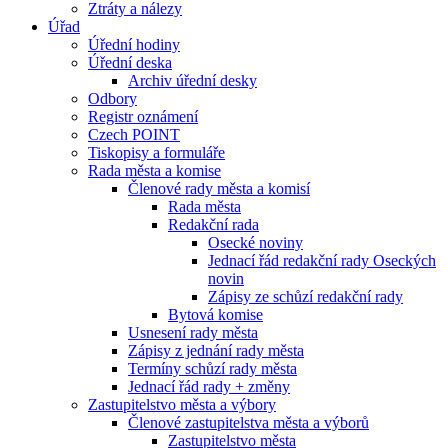
Ztráty a nálezy
Úřad
Úřední hodiny
Úřední deska
Archiv úřední desky
Odbory
Registr oznámení
Czech POINT
Tiskopisy a formuláře
Rada města a komise
Členové rady města a komisí
Rada města
Redakční rada
Osecké noviny
Jednací řád redakční rady Oseckých
novin
Zápisy ze schůzí redakční rady
Bytová komise
Usnesení rady města
Zápisy z jednání rady města
Termíny schůzí rady města
Jednací řád rady + změny
Zastupitelstvo města a výbory
Členové zastupitelstva města a výborů
Zastupitelstvo města