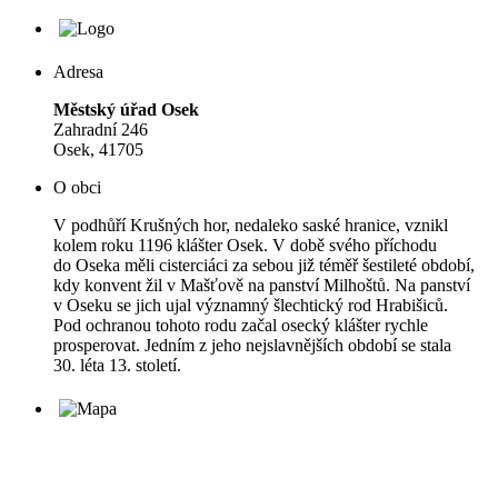
Adresa
Městský úřad Osek
Zahradní 246
Osek, 41705
O obci
V podhůří Krušných hor, nedaleko saské hranice, vznikl
kolem roku 1196 klášter Osek. V době svého příchodu
do Oseka měli cisterciáci za sebou již téměř šestileté období,
kdy konvent žil v Mašťově na panství Milhoštů. Na panství
v Oseku se jich ujal významný šlechtický rod Hrabišiců.
Pod ochranou tohoto rodu začal osecký klášter rychle
prosperovat. Jedním z jeho nejslavnějších období se stala
30. léta 13. století.