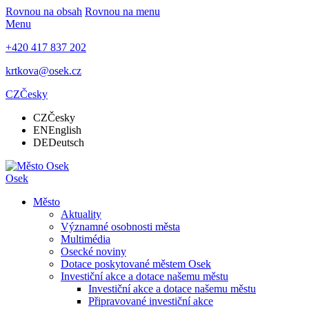
Rovnou na obsah
Rovnou na menu
Menu
+420 417 837 202
krtkova@osek.cz
CZ
Česky
CZ
Česky
EN
English
DE
Deutsch
Osek
Město
Aktuality
Významné osobnosti města
Multimédia
Osecké noviny
Dotace poskytované městem Osek
Investiční akce a dotace našemu městu
Investiční akce a dotace našemu městu
Připravované investiční akce