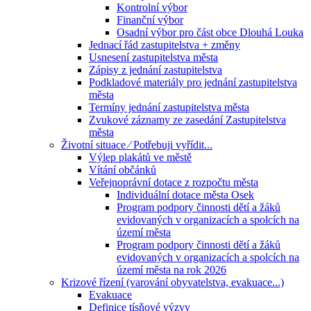
Kontrolní výbor
Finanční výbor
Osadní výbor pro část obce Dlouhá Louka
Jednací řád zastupitelstva + změny
Usnesení zastupitelstva města
Zápisy z jednání zastupitelstva
Podkladové materiály pro jednání zastupitelstva
města
Termíny jednání zastupitelstva města
Zvukové záznamy ze zasedání Zastupitelstva
města
Životní situace ⁄ Potřebuji vyřídit...
Výlep plakátů ve městě
Vítání občánků
Veřejnoprávní dotace z rozpočtu města
Individuální dotace města Osek
Program podpory činnosti dětí a žáků
evidovaných v organizacích a spolcích na
území města
Program podpory činnosti dětí a žáků
evidovaných v organizacích a spolcích na
území města na rok 2026
Krizové řízení (varování obyvatelstva, evakuace...)
Evakuace
Definice tísňové výzvy