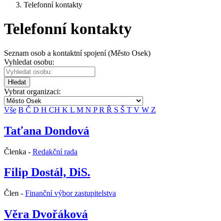
Telefonní kontakty
Telefonní kontakty
Seznam osob a kontaktní spojení (Město Osek)
Vyhledat osobu:
Hledat
Vybrat organizaci:
Vše
B
Č
D
H
CH
K
L
M
N
P
R
Ř
S
Š
T
V
W
Z
Taťana Dondová
Členka -
Redakční rada
Filip Dostál, DiS.
Člen -
Finanční výbor zastupitelstva
Věra Dvořáková