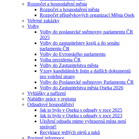
Rozpočet a hospodaření města
Rozpočet a hospodaření města
Rozpočet příspěvkových organizací Města Osek
Veřejné zakázky
Volby
Volby do poslanecké sněmovny parlamentu ČR
2025
Volby do zastupitelstev krajů a do senátu
parlamentu ČR
Volby do Evropského parlamentu
Volba prezidenta ČR
Volby do Zastupitelstva města
Vzory kandidátních listin a dalších dokumentů
pro volební strany
Volby do Poslanecké sněmovny Parlamentu ČR
Volby do Zastupitelstva města Oseka 2026
Vyhlášky a nařízení
Nabídky práce v regionu
Odpadové hospodářství
Jak to bylo v Oseku s odpady v roce 2025
Jak to bylo v Oseku s odpady v roce 2023
Uložení odpadu mimo vyhrazená místa není
správné!
Recyklace jedlých olejů a tuků
Povinné informace