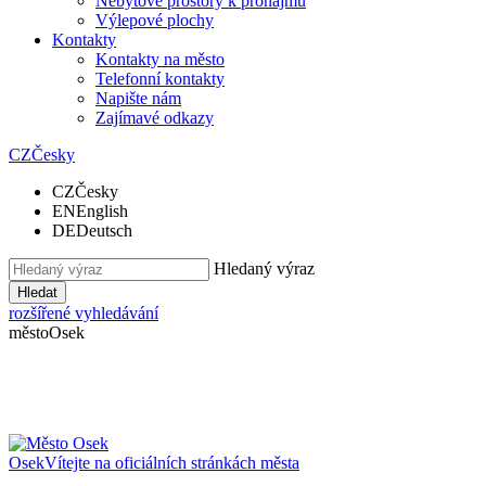
Nebytové prostory k pronájmu
Výlepové plochy
Kontakty
Kontakty na město
Telefonní kontakty
Napište nám
Zajímavé odkazy
CZ
Česky
CZ
Česky
EN
English
DE
Deutsch
Hledaný výraz
Hledat
rozšířené vyhledávání
město
Osek
Osek
Vítejte na oficiálních stránkách města