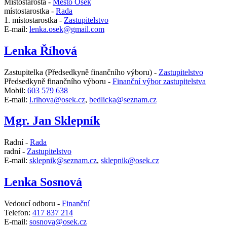
Místostarosta -
Město Osek
místostarostka -
Rada
1. místostarostka -
Zastupitelstvo
E-mail:
lenka.osek@gmail.com
Lenka Říhová
Zastupitelka (Předsedkyně finančního výboru) -
Zastupitelstvo
Předsedkyně finančního výboru -
Finanční výbor zastupitelstva
Mobil:
603 579 638
E-mail:
l.rihova@osek.cz
,
bedlicka@seznam.cz
Mgr. Jan Sklepník
Radní -
Rada
radní -
Zastupitelstvo
E-mail:
sklepnik@seznam.cz
,
sklepnik@osek.cz
Lenka Sosnová
Vedoucí odboru -
Finanční
Telefon:
417 837 214
E-mail:
sosnova@osek.cz