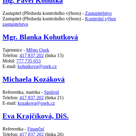
Ing. Pavel Kohutka
Zastupitel (Předseda kontrolního výboru) -
Zastupitelstvo
Zastupitel (Předseda kontrolního výboru) -
Kontrolní výbor
zastupitelstva
Mgr. Blanka Kohutková
Tajemnice -
Město Osek
Telefon:
417 837 202
(linka 15)
Mobil:
777 735 653
E-mail:
kohutkova@osek.cz
Michaela Kozáková
Referentka, matrika -
Správní
Telefon:
417 837 202
(linka 21)
E-mail:
kozakova@osek.cz
Eva Krajčíková, DiS.
Referentka -
Finanční
Telefon:
417 837 202
(linka 26)