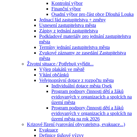
Kontrolní výbor
Finanční výbor
Osadní výbor pro část obce Dlouhá Louka
Jednací řád zastupitelstva + změny
Usnesení zastupitelstva města
Zápisy z jednání zastupitelstva
Podkladové materiály pro jednání zastupitelstva
města
Termíny jednání zastupitelstva města
Zvukové záznamy ze zasedání Zastupitelstva
města
Životní situace ⁄ Potřebuji vyřídit...
Výlep plakátů ve městě
Vítání občánků
Veřejnoprávní dotace z rozpočtu města
Individuální dotace města Osek
Program podpory činnosti dětí a žáků
evidovaných v organizacích a spolcích na
území města
Program podpory činnosti dětí a žáků
evidovaných v organizacích a spolcích na
území města na rok 2026
Krizové řízení (varování obyvatelstva, evakuace...)
Evakuace
Definice tísňové výzvy