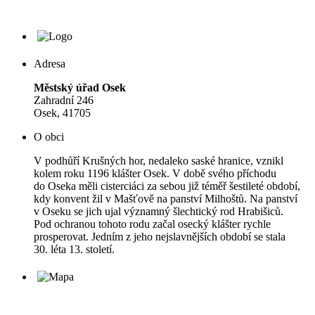
Adresa
Městský úřad Osek
Zahradní 246
Osek, 41705
O obci
V podhůří Krušných hor, nedaleko saské hranice, vznikl
kolem roku 1196 klášter Osek. V době svého příchodu
do Oseka měli cisterciáci za sebou již téměř šestileté období,
kdy konvent žil v Mašťově na panství Milhoštů. Na panství
v Oseku se jich ujal významný šlechtický rod Hrabišiců.
Pod ochranou tohoto rodu začal osecký klášter rychle
prosperovat. Jedním z jeho nejslavnějších období se stala
30. léta 13. století.