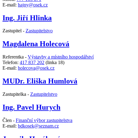
E-mail:
hajny@osek.cz
Ing. Jiří Hlinka
Zastupitel -
Zastupitelstvo
Magdalena Holecová
Referentka -
Výstavby a místního hospodářství
Telefon:
417 837 202
(linka 18)
E-mail:
holecova@osek.cz
MUDr. Eliška Humlová
Zastupitelka -
Zastupitelstvo
Ing. Pavel Hurych
Člen -
Finanční výbor zastupitelstva
E-mail:
bdkosek@seznam.cz