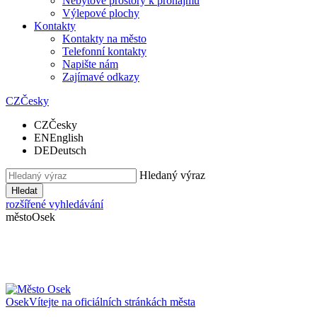
Nebytové prostory k pronájmu
Výlepové plochy
Kontakty
Kontakty na město
Telefonní kontakty
Napište nám
Zajímavé odkazy
CZ
Česky
CZ
Česky
EN
English
DE
Deutsch
Hledaný výraz
Hledat
rozšířené vyhledávání
město
Osek
Osek
Vítejte na oficiálních stránkách města