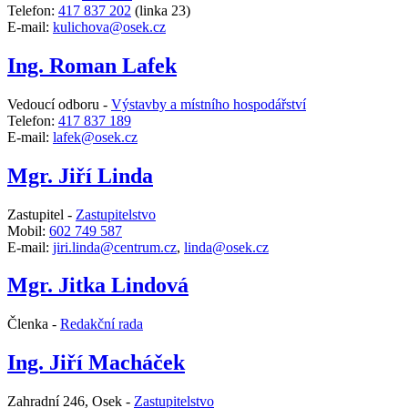
Telefon:
417 837 202
(linka 23)
E-mail:
kulichova@osek.cz
Ing. Roman Lafek
Vedoucí odboru -
Výstavby a místního hospodářství
Telefon:
417 837 189
E-mail:
lafek@osek.cz
Mgr. Jiří Linda
Zastupitel -
Zastupitelstvo
Mobil:
602 749 587
E-mail:
jiri.linda@centrum.cz
,
linda@osek.cz
Mgr. Jitka Lindová
Členka -
Redakční rada
Ing. Jiří Macháček
Zahradní 246, Osek -
Zastupitelstvo