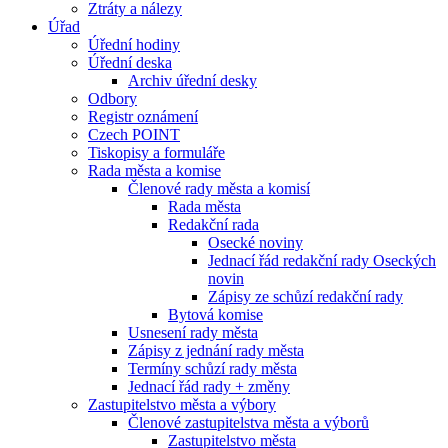
Ztráty a nálezy
Úřad
Úřední hodiny
Úřední deska
Archiv úřední desky
Odbory
Registr oznámení
Czech POINT
Tiskopisy a formuláře
Rada města a komise
Členové rady města a komisí
Rada města
Redakční rada
Osecké noviny
Jednací řád redakční rady Oseckých
novin
Zápisy ze schůzí redakční rady
Bytová komise
Usnesení rady města
Zápisy z jednání rady města
Termíny schůzí rady města
Jednací řád rady + změny
Zastupitelstvo města a výbory
Členové zastupitelstva města a výborů
Zastupitelstvo města