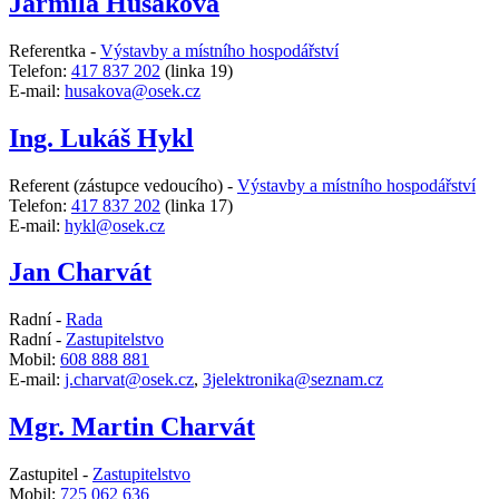
Jarmila Husáková
Referentka -
Výstavby a místního hospodářství
Telefon:
417 837 202
(linka 19)
E-mail:
husakova@osek.cz
Ing. Lukáš Hykl
Referent (zástupce vedoucího) -
Výstavby a místního hospodářství
Telefon:
417 837 202
(linka 17)
E-mail:
hykl@osek.cz
Jan Charvát
Radní -
Rada
Radní -
Zastupitelstvo
Mobil:
608 888 881
E-mail:
j.charvat@osek.cz
,
3jelektronika@seznam.cz
Mgr. Martin Charvát
Zastupitel -
Zastupitelstvo
Mobil:
725 062 636