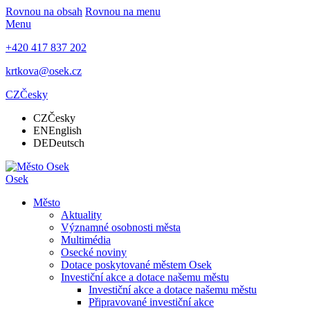
Rovnou na obsah
Rovnou na menu
Menu
+420 417 837 202
krtkova@osek.cz
CZ
Česky
CZ
Česky
EN
English
DE
Deutsch
Osek
Město
Aktuality
Významné osobnosti města
Multimédia
Osecké noviny
Dotace poskytované městem Osek
Investiční akce a dotace našemu městu
Investiční akce a dotace našemu městu
Připravované investiční akce