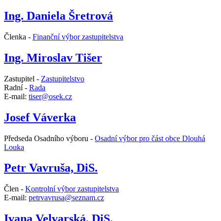
Ing. Daniela Šretrová
Členka -
Finanční výbor zastupitelstva
Ing. Miroslav Tišer
Zastupitel -
Zastupitelstvo
Radní -
Rada
E-mail:
tiser@osek.cz
Josef Váverka
Předseda Osadního výboru -
Osadní výbor pro část obce Dlouhá
Louka
Petr Vavruša, DiS.
Člen -
Kontrolní výbor zastupitelstva
E-mail:
petrvavrusa@seznam.cz
Ivana Velvarská, DiS.