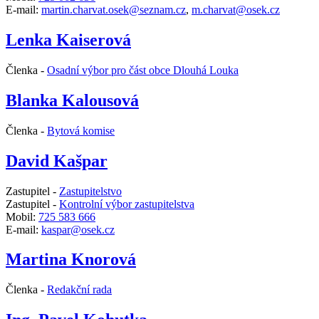
E-mail:
martin.charvat.osek@seznam.cz
,
m.charvat@osek.cz
Lenka Kaiserová
Členka -
Osadní výbor pro část obce Dlouhá Louka
Blanka Kalousová
Členka -
Bytová komise
David Kašpar
Zastupitel -
Zastupitelstvo
Zastupitel -
Kontrolní výbor zastupitelstva
Mobil:
725 583 666
E-mail:
kaspar@osek.cz
Martina Knorová
Členka -
Redakční rada