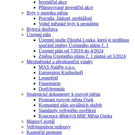
Investiční akce
Připravované investiční akce
Byty v majetku města
Pravidla, žádosti, prohlášení
Volné městské byty k pronájmu
Bytová družstva
Územní plán
Územní studie Dlouhá Louka, která je nedílnou
součástí změny Územního plánu č. 1
Územní plán od 7⁄2016 do 4⁄2024
Změna Územního plánu č. 1 platná od 5⁄2024
Meziměstské a přeshraniční vztahy
MAS Naděje o.p.s.
Euroregion Krušnohoří
Lengefeld
Frauenstein
Dorfchemnitz
Strategické dokumenty k rozvoji města
Program rozvoje města Osek
Komunitní plán sociálních služeb
Standardy veřejného osvětlení
Koncepce dětských hřišť Města Oseka
Mapový portál
Veřejnoprávní smlouvy
Kastrační program