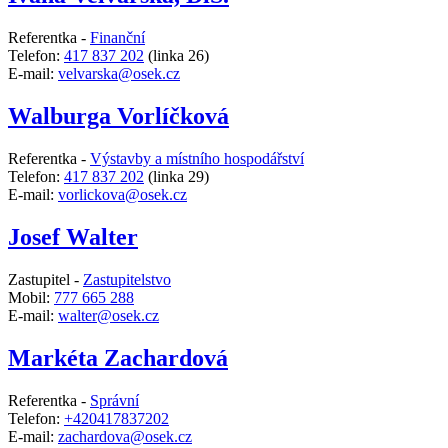
Referentka -
Finanční
Telefon:
417 837 202
(linka 26)
E-mail:
velvarska@osek.cz
Walburga Vorlíčková
Referentka -
Výstavby a místního hospodářství
Telefon:
417 837 202
(linka 29)
E-mail:
vorlickova@osek.cz
Josef Walter
Zastupitel -
Zastupitelstvo
Mobil:
777 665 288
E-mail:
walter@osek.cz
Markéta Zachardová
Referentka -
Správní
Telefon:
+420417837202
E-mail:
zachardova@osek.cz