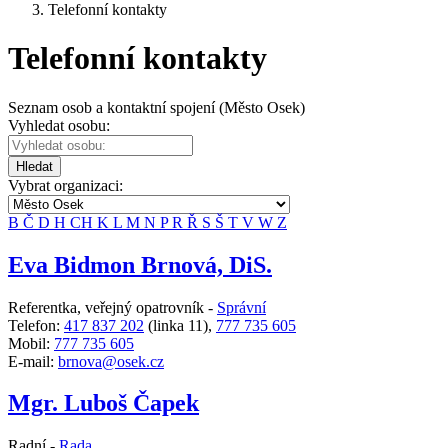
Telefonní kontakty
Telefonní kontakty
Seznam osob a kontaktní spojení (Město Osek)
Vyhledat osobu:
Hledat
Vybrat organizaci:
B
Č
D
H
CH
K
L
M
N
P
R
Ř
S
Š
T
V
W
Z
Eva Bidmon Brnová, DiS.
Referentka, veřejný opatrovník -
Správní
Telefon:
417 837 202
(linka 11),
777 735 605
Mobil:
777 735 605
E-mail:
brnova@osek.cz
Mgr. Luboš Čapek
Radní -
Rada