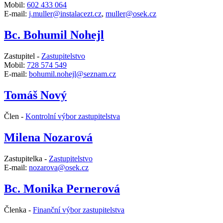
Mobil:
602 433 064
E-mail:
j.muller@instalacezt.cz
,
muller@osek.cz
Bc. Bohumil Nohejl
Zastupitel -
Zastupitelstvo
Mobil:
728 574 549
E-mail:
bohumil.nohejl@seznam.cz
Tomáš Nový
Člen -
Kontrolní výbor zastupitelstva
Milena Nozarová
Zastupitelka -
Zastupitelstvo
E-mail:
nozarova@osek.cz
Bc. Monika Pernerová
Členka -
Finanční výbor zastupitelstva