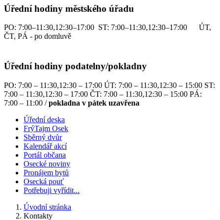
Úřední hodiny městského úřadu
PO: 7:00–11:30,12:30–17:00 ST: 7:00–11:30,12:30–17:00 ÚT,
ČT, PÁ - po domluvě
Úřední hodiny podatelny/pokladny
PO: 7:00 – 11:30,12:30 – 17:00 ÚT: 7:00 – 11:30,12:30 – 15:00 ST:
7:00 – 11:30,12:30 – 17:00 ČT: 7:00 – 11:30,12:30 – 15:00 PÁ:
7:00 – 11:00 /
pokladna v pátek uzavřena
Úřední deska
FrýTajm Osek
Sběrný dvůr
Kalendář akcí
Portál občana
Osecké noviny
Pronájem bytů
Osecká pouť
Potřebuji vyřídit...
Úvodní stránka
Kontakty