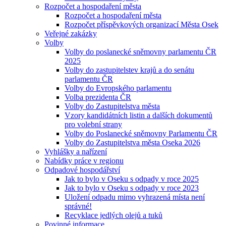
Rozpočet a hospodaření města
Rozpočet a hospodaření města
Rozpočet příspěvkových organizací Města Osek
Veřejné zakázky
Volby
Volby do poslanecké sněmovny parlamentu ČR
2025
Volby do zastupitelstev krajů a do senátu
parlamentu ČR
Volby do Evropského parlamentu
Volba prezidenta ČR
Volby do Zastupitelstva města
Vzory kandidátních listin a dalších dokumentů
pro volební strany
Volby do Poslanecké sněmovny Parlamentu ČR
Volby do Zastupitelstva města Oseka 2026
Vyhlášky a nařízení
Nabídky práce v regionu
Odpadové hospodářství
Jak to bylo v Oseku s odpady v roce 2025
Jak to bylo v Oseku s odpady v roce 2023
Uložení odpadu mimo vyhrazená místa není
správné!
Recyklace jedlých olejů a tuků
Povinné informace