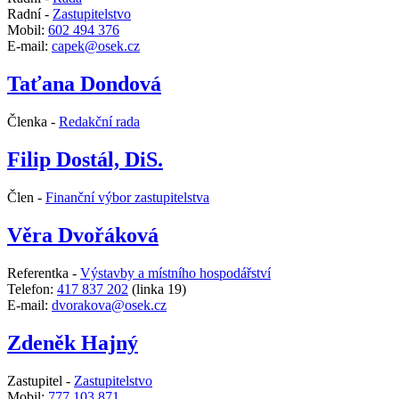
Radní -
Zastupitelstvo
Mobil:
602 494 376
E-mail:
capek@osek.cz
Taťana Dondová
Členka -
Redakční rada
Filip Dostál, DiS.
Člen -
Finanční výbor zastupitelstva
Věra Dvořáková
Referentka -
Výstavby a místního hospodářství
Telefon:
417 837 202
(linka 19)
E-mail:
dvorakova@osek.cz
Zdeněk Hajný
Zastupitel -
Zastupitelstvo
Mobil:
777 103 871