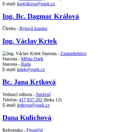
E-mail:
krajcikova@osek.cz
Ing. Bc. Dagmar Králová
Členka -
Bytová komise
Ing. Václav Krtek
Starosta -
Zastupitelstvo
Starosta -
Město Osek
Starosta -
Rada
E-mail:
krtek@osek.cz
Bc. Jana Krtková
Vedoucí odboru -
Správní
Telefon:
417 837 202
(linka 12)
E-mail:
krtkova@osek.cz
Dana Kulichová
Referentka -
Finanční