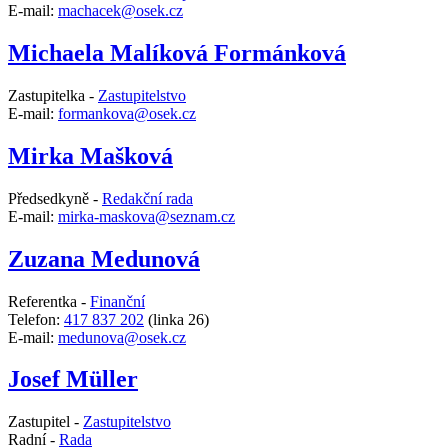
E-mail:
machacek@osek.cz
Michaela Malíková Formánková
Zastupitelka -
Zastupitelstvo
E-mail:
formankova@osek.cz
Mirka Mašková
Předsedkyně -
Redakční rada
E-mail:
mirka-maskova@seznam.cz
Zuzana Medunová
Referentka -
Finanční
Telefon:
417 837 202
(linka 26)
E-mail:
medunova@osek.cz
Josef Müller
Zastupitel -
Zastupitelstvo
Radní -
Rada