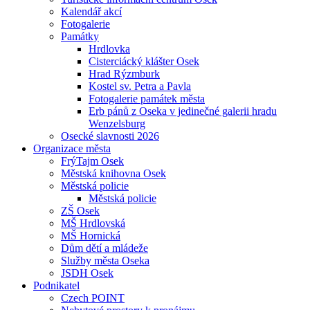
Kalendář akcí
Fotogalerie
Památky
Hrdlovka
Cisterciácký klášter Osek
Hrad Rýzmburk
Kostel sv. Petra a Pavla
Fotogalerie památek města
Erb pánů z Oseka v jedinečné galerii hradu
Wenzelsburg
Osecké slavnosti 2026
Organizace města
FrýTajm Osek
Městská knihovna Osek
Městská policie
Městská policie
ZŠ Osek
MŠ Hrdlovská
MŠ Hornická
Dům dětí a mládeže
Služby města Oseka
JSDH Osek
Podnikatel
Czech POINT