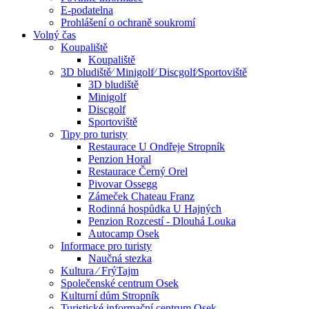
E-podatelna
Prohlášení o ochraně soukromí
Volný čas
Koupaliště
Koupaliště
3D bludiště⁄ Minigolf⁄ Discgolf⁄Sportoviště
3D bludiště
Minigolf
Discgolf
Sportoviště
Tipy pro turisty
Restaurace U Ondřeje Stropník
Penzion Horal
Restaurace Černý Orel
Pivovar Ossegg
Zámeček Chateau Franz
Rodinná hospůdka U Hajných
Penzion Rozcestí - Dlouhá Louka
Autocamp Osek
Informace pro turisty
Naučná stezka
Kultura ⁄ FrýTajm
Společenské centrum Osek
Kulturní dům Stropník
Turistické informační centrum Osek