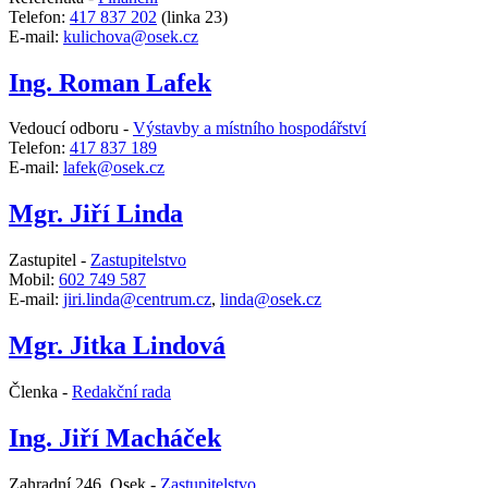
Telefon:
417 837 202
(linka 23)
E-mail:
kulichova@osek.cz
Ing. Roman Lafek
Vedoucí odboru -
Výstavby a místního hospodářství
Telefon:
417 837 189
E-mail:
lafek@osek.cz
Mgr. Jiří Linda
Zastupitel -
Zastupitelstvo
Mobil:
602 749 587
E-mail:
jiri.linda@centrum.cz
,
linda@osek.cz
Mgr. Jitka Lindová
Členka -
Redakční rada
Ing. Jiří Macháček
Zahradní 246, Osek -
Zastupitelstvo