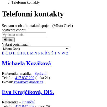
Telefonní kontakty
Telefonní kontakty
Seznam osob a kontaktní spojení (Město Osek)
Vyhledat osobu:
Hledat
Vybrat organizaci:
B
Č
D
H
CH
K
L
M
N
P
R
Ř
S
Š
T
V
W
Z
Michaela Kozáková
Referentka, matrika -
Správní
Telefon:
417 837 202
(linka 21)
E-mail:
kozakova@osek.cz
Eva Krajčíková, DiS.
Referentka -
Finanční
Telefon:
417 837 202
(linka 26)