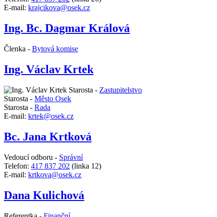
E-mail:
krajcikova@osek.cz
Ing. Bc. Dagmar Králová
Členka -
Bytová komise
Ing. Václav Krtek
Starosta -
Zastupitelstvo
Starosta -
Město Osek
Starosta -
Rada
E-mail:
krtek@osek.cz
Bc. Jana Krtková
Vedoucí odboru -
Správní
Telefon:
417 837 202
(linka 12)
E-mail:
krtkova@osek.cz
Dana Kulichová
Referentka -
Finanční