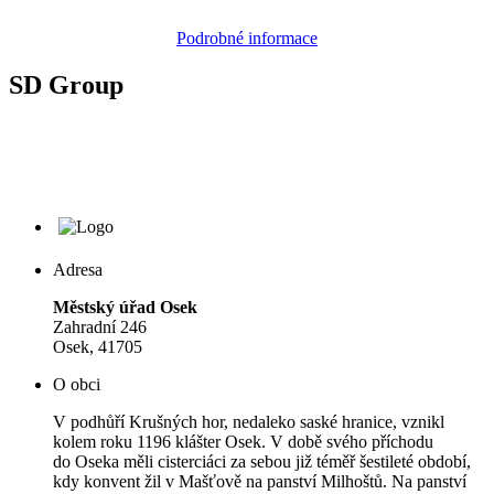
Podrobné informace
SD Group
Adresa
Městský úřad Osek
Zahradní 246
Osek, 41705
O obci
V podhůří Krušných hor, nedaleko saské hranice, vznikl
kolem roku 1196 klášter Osek. V době svého příchodu
do Oseka měli cisterciáci za sebou již téměř šestileté období,
kdy konvent žil v Mašťově na panství Milhoštů. Na panství