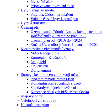
Investiční akce
Připravované investiční akce
Byty v majetku města
Pravidla, žádosti, prohlášení
Volné městské byty k pronájmu
Bytová družstva
Územní plán
Územní studie Dlouhá Louka, která je nedílnou
součástí změny Územního plánu č. 1
Územní plán od 7⁄2016 do 4⁄2024
Změna Územního plánu č. 1 platná od 5⁄2024
Meziměstské a přeshraniční vztahy
MAS Naděje o.p.s.
Euroregion Krušnohoří
Lengefeld
Frauenstein
Dorfchemnitz
Strategické dokumenty k rozvoji města
Program rozvoje města Osek
Komunitní plán sociálních služeb
Standardy veřejného osvětlení
Koncepce dětských hřišť Města Oseka
Mapový portál
Veřejnoprávní smlouvy
Kastrační program