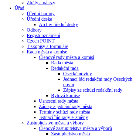
Ztráty a nálezy
Úřad
Úřední hodiny
Úřední deska
Archiv úřední desky
Odbory
Registr oznámení
Czech POINT
Tiskopisy a formuláře
Rada města a komise
Členové rady města a komisí
Rada města
Redakční rada
Osecké noviny
Jednací řád redakční rady Oseckých
novin
Zápisy ze schůzí redakční rady
Bytová komise
Usnesení rady města
Zápisy z jednání rady města
Termíny schůzí rady města
Jednací řád rady + změny
Zastupitelstvo města a výbory
Členové zastupitelstva města a výborů
Zastupitelstvo města