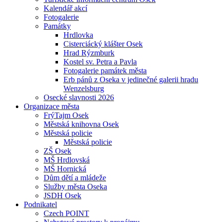
Kalendář akcí
Fotogalerie
Památky
Hrdlovka
Cisterciácký klášter Osek
Hrad Rýzmburk
Kostel sv. Petra a Pavla
Fotogalerie památek města
Erb pánů z Oseka v jedinečné galerii hradu
Wenzelsburg
Osecké slavnosti 2026
Organizace města
FrýTajm Osek
Městská knihovna Osek
Městská policie
Městská policie
ZŠ Osek
MŠ Hrdlovská
MŠ Hornická
Dům dětí a mládeže
Služby města Oseka
JSDH Osek
Podnikatel
Czech POINT