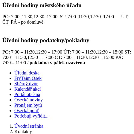
Úřední hodiny městského úřadu
PO: 7:00–11:30,12:30–17:00 ST: 7:00–11:30,12:30–17:00 ÚT,
ČT, PÁ - po domluvě
Úřední hodiny podatelny/pokladny
PO: 7:00 – 11:30,12:30 – 17:00 ÚT: 7:00 – 11:30,12:30 – 15:00 ST:
7:00 – 11:30,12:30 – 17:00 ČT: 7:00 – 11:30,12:30 – 15:00 PÁ:
7:00 – 11:00 /
pokladna v pátek uzavřena
Úřední deska
FrýTajm Osek
Sběrný dvůr
Kalendář akcí
Portál občana
Osecké noviny
Pronájem bytů
Osecká pouť
Potřebuji vyřídit...
Úvodní stránka
Kontakty