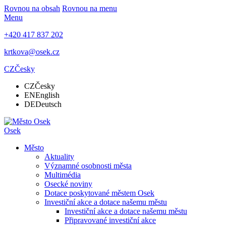
Rovnou na obsah
Rovnou na menu
Menu
+420 417 837 202
krtkova@osek.cz
CZ
Česky
CZ
Česky
EN
English
DE
Deutsch
Osek
Město
Aktuality
Významné osobnosti města
Multimédia
Osecké noviny
Dotace poskytované městem Osek
Investiční akce a dotace našemu městu
Investiční akce a dotace našemu městu
Připravované investiční akce