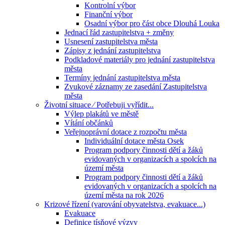
Kontrolní výbor
Finanční výbor
Osadní výbor pro část obce Dlouhá Louka
Jednací řád zastupitelstva + změny
Usnesení zastupitelstva města
Zápisy z jednání zastupitelstva
Podkladové materiály pro jednání zastupitelstva
města
Termíny jednání zastupitelstva města
Zvukové záznamy ze zasedání Zastupitelstva
města
Životní situace ⁄ Potřebuji vyřídit...
Výlep plakátů ve městě
Vítání občánků
Veřejnoprávní dotace z rozpočtu města
Individuální dotace města Osek
Program podpory činnosti dětí a žáků
evidovaných v organizacích a spolcích na
území města
Program podpory činnosti dětí a žáků
evidovaných v organizacích a spolcích na
území města na rok 2026
Krizové řízení (varování obyvatelstva, evakuace...)
Evakuace
Definice tísňové výzvy