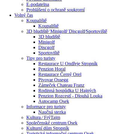
E-podatelna
Prohlášení o ochraně soukromí
Volný čas
Koupaliště
Koupaliště
3D bludiště⁄ Minigolf⁄ Discgolf⁄Sportoviště
3D bludiště
Minigolf
Discgolf
Sportoviště
Tipy pro turisty
Restaurace U Ondřeje Stropník
Penzion Horal
Restaurace Černý Orel
Pivovar Ossegg
Zámeček Chateau Franz
Rodinná hospůdka U Hajných
Penzion Rozcestí - Dlouhá Louka
Autocamp Osek
Informace pro turisty
Naučná stezka
Kultura ⁄ FrýTajm
Společenské centrum Osek
Kulturní dům Stropník
Turistické informační centrum Osek