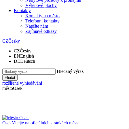
Nebytové prostory k pronájmu
Výlepové plochy
Kontakty
Kontakty na město
Telefonní kontakty
Napište nám
Zajímavé odkazy
CZ
Česky
CZ
Česky
EN
English
DE
Deutsch
Hledaný výraz
Hledat
rozšířené vyhledávání
město
Osek
Osek
Vítejte na oficiálních stránkách města