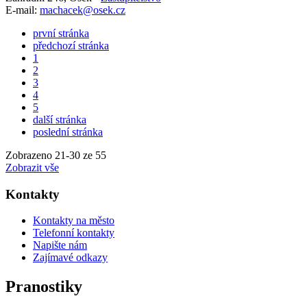
E-mail:
machacek@osek.cz
první stránka
předchozí stránka
1
2
3
4
5
další stránka
poslední stránka
Zobrazeno
21
-
30
ze 55
Zobrazit vše
Kontakty
Kontakty na město
Telefonní kontakty
Napište nám
Zajímavé odkazy
Pranostiky