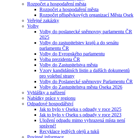
Rozpočet a hospodaření města
Rozpočet a hospodaření města
Rozpočet příspěvkových organizací Města Osek
Veřejné zakázky
Volby
Volby do poslanecké sněmovny parlamentu ČR
2025
Volby do zastupitelstev krajů a do senátu
parlamentu ČR
Volby do Evropského parlamentu
Volba prezidenta ČR
Volby do Zastupitelstva města
Vzory kandidátních listin a dalších dokumentů
pro volební strany
Volby do Poslanecké sněmovny Parlamentu ČR
Volby do Zastupitelstva města Oseka 2026
Vyhlášky a nařízení
Nabídky práce v regionu
Odpadové hospodářství
Jak to bylo v Oseku s odpady v roce 2025
Jak to bylo v Oseku s odpady v roce 2023
Uložení odpadu mimo vyhrazená místa není
správné!
Recyklace jedlých olejů a tuků
Povinné informace