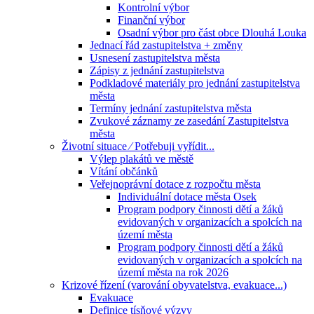
Kontrolní výbor
Finanční výbor
Osadní výbor pro část obce Dlouhá Louka
Jednací řád zastupitelstva + změny
Usnesení zastupitelstva města
Zápisy z jednání zastupitelstva
Podkladové materiály pro jednání zastupitelstva
města
Termíny jednání zastupitelstva města
Zvukové záznamy ze zasedání Zastupitelstva
města
Životní situace ⁄ Potřebuji vyřídit...
Výlep plakátů ve městě
Vítání občánků
Veřejnoprávní dotace z rozpočtu města
Individuální dotace města Osek
Program podpory činnosti dětí a žáků
evidovaných v organizacích a spolcích na
území města
Program podpory činnosti dětí a žáků
evidovaných v organizacích a spolcích na
území města na rok 2026
Krizové řízení (varování obyvatelstva, evakuace...)
Evakuace
Definice tísňové výzvy