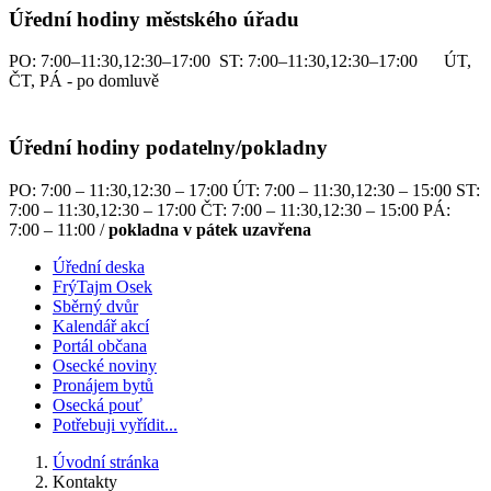
Úřední hodiny městského úřadu
PO: 7:00–11:30,12:30–17:00 ST: 7:00–11:30,12:30–17:00 ÚT,
ČT, PÁ - po domluvě
Úřední hodiny podatelny/pokladny
PO: 7:00 – 11:30,12:30 – 17:00 ÚT: 7:00 – 11:30,12:30 – 15:00 ST:
7:00 – 11:30,12:30 – 17:00 ČT: 7:00 – 11:30,12:30 – 15:00 PÁ:
7:00 – 11:00 /
pokladna v pátek uzavřena
Úřední deska
FrýTajm Osek
Sběrný dvůr
Kalendář akcí
Portál občana
Osecké noviny
Pronájem bytů
Osecká pouť
Potřebuji vyřídit...
Úvodní stránka
Kontakty