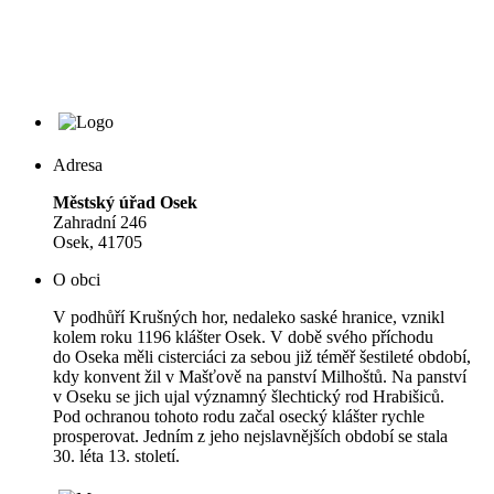
Adresa
Městský úřad Osek
Zahradní 246
Osek, 41705
O obci
V podhůří Krušných hor, nedaleko saské hranice, vznikl
kolem roku 1196 klášter Osek. V době svého příchodu
do Oseka měli cisterciáci za sebou již téměř šestileté období,
kdy konvent žil v Mašťově na panství Milhoštů. Na panství
v Oseku se jich ujal významný šlechtický rod Hrabišiců.
Pod ochranou tohoto rodu začal osecký klášter rychle
prosperovat. Jedním z jeho nejslavnějších období se stala
30. léta 13. století.