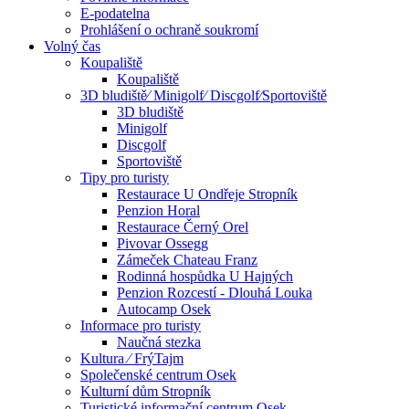
E-podatelna
Prohlášení o ochraně soukromí
Volný čas
Koupaliště
Koupaliště
3D bludiště⁄ Minigolf⁄ Discgolf⁄Sportoviště
3D bludiště
Minigolf
Discgolf
Sportoviště
Tipy pro turisty
Restaurace U Ondřeje Stropník
Penzion Horal
Restaurace Černý Orel
Pivovar Ossegg
Zámeček Chateau Franz
Rodinná hospůdka U Hajných
Penzion Rozcestí - Dlouhá Louka
Autocamp Osek
Informace pro turisty
Naučná stezka
Kultura ⁄ FrýTajm
Společenské centrum Osek
Kulturní dům Stropník
Turistické informační centrum Osek