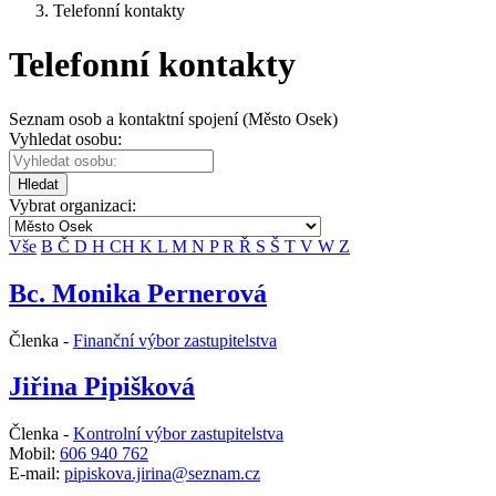
Telefonní kontakty
Telefonní kontakty
Seznam osob a kontaktní spojení (Město Osek)
Vyhledat osobu:
Hledat
Vybrat organizaci:
Vše
B
Č
D
H
CH
K
L
M
N
P
R
Ř
S
Š
T
V
W
Z
Bc. Monika Pernerová
Členka -
Finanční výbor zastupitelstva
Jiřina Pipišková
Členka -
Kontrolní výbor zastupitelstva
Mobil:
606 940 762
E-mail:
pipiskova.jirina@seznam.cz