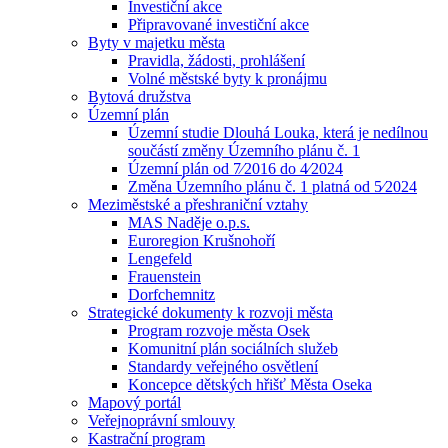
Investiční akce
Připravované investiční akce
Byty v majetku města
Pravidla, žádosti, prohlášení
Volné městské byty k pronájmu
Bytová družstva
Územní plán
Územní studie Dlouhá Louka, která je nedílnou
součástí změny Územního plánu č. 1
Územní plán od 7⁄2016 do 4⁄2024
Změna Územního plánu č. 1 platná od 5⁄2024
Meziměstské a přeshraniční vztahy
MAS Naděje o.p.s.
Euroregion Krušnohoří
Lengefeld
Frauenstein
Dorfchemnitz
Strategické dokumenty k rozvoji města
Program rozvoje města Osek
Komunitní plán sociálních služeb
Standardy veřejného osvětlení
Koncepce dětských hřišť Města Oseka
Mapový portál
Veřejnoprávní smlouvy
Kastrační program