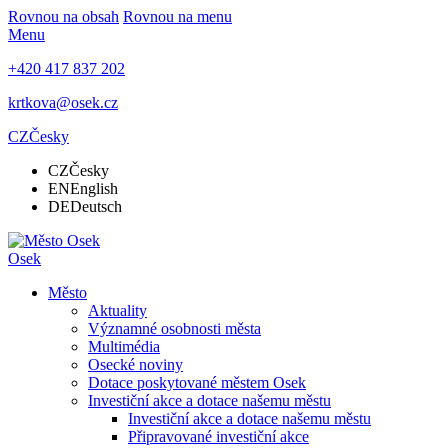
Rovnou na obsah
Rovnou na menu
Menu
+420 417 837 202
krtkova@osek.cz
CZ
Česky
CZ
Česky
EN
English
DE
Deutsch
Osek
Město
Aktuality
Významné osobnosti města
Multimédia
Osecké noviny
Dotace poskytované městem Osek
Investiční akce a dotace našemu městu
Investiční akce a dotace našemu městu
Připravované investiční akce