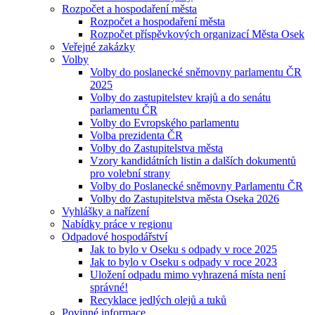
Rozpočet a hospodaření města
Rozpočet a hospodaření města
Rozpočet příspěvkových organizací Města Osek
Veřejné zakázky
Volby
Volby do poslanecké sněmovny parlamentu ČR
2025
Volby do zastupitelstev krajů a do senátu
parlamentu ČR
Volby do Evropského parlamentu
Volba prezidenta ČR
Volby do Zastupitelstva města
Vzory kandidátních listin a dalších dokumentů
pro volební strany
Volby do Poslanecké sněmovny Parlamentu ČR
Volby do Zastupitelstva města Oseka 2026
Vyhlášky a nařízení
Nabídky práce v regionu
Odpadové hospodářství
Jak to bylo v Oseku s odpady v roce 2025
Jak to bylo v Oseku s odpady v roce 2023
Uložení odpadu mimo vyhrazená místa není
správné!
Recyklace jedlých olejů a tuků
Povinné informace