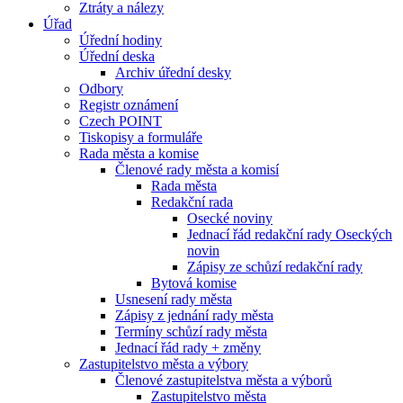
Ztráty a nálezy
Úřad
Úřední hodiny
Úřední deska
Archiv úřední desky
Odbory
Registr oznámení
Czech POINT
Tiskopisy a formuláře
Rada města a komise
Členové rady města a komisí
Rada města
Redakční rada
Osecké noviny
Jednací řád redakční rady Oseckých
novin
Zápisy ze schůzí redakční rady
Bytová komise
Usnesení rady města
Zápisy z jednání rady města
Termíny schůzí rady města
Jednací řád rady + změny
Zastupitelstvo města a výbory
Členové zastupitelstva města a výborů
Zastupitelstvo města