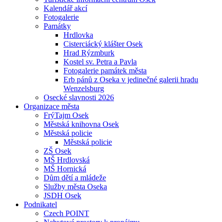
Kalendář akcí
Fotogalerie
Památky
Hrdlovka
Cisterciácký klášter Osek
Hrad Rýzmburk
Kostel sv. Petra a Pavla
Fotogalerie památek města
Erb pánů z Oseka v jedinečné galerii hradu
Wenzelsburg
Osecké slavnosti 2026
Organizace města
FrýTajm Osek
Městská knihovna Osek
Městská policie
Městská policie
ZŠ Osek
MŠ Hrdlovská
MŠ Hornická
Dům dětí a mládeže
Služby města Oseka
JSDH Osek
Podnikatel
Czech POINT