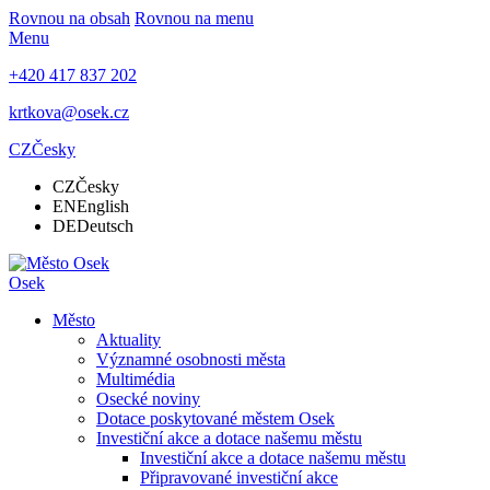
Rovnou na obsah
Rovnou na menu
Menu
+420 417 837 202
krtkova@osek.cz
CZ
Česky
CZ
Česky
EN
English
DE
Deutsch
Osek
Město
Aktuality
Významné osobnosti města
Multimédia
Osecké noviny
Dotace poskytované městem Osek
Investiční akce a dotace našemu městu
Investiční akce a dotace našemu městu
Připravované investiční akce