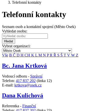
Telefonní kontakty
Telefonní kontakty
Seznam osob a kontaktní spojení (Město Osek)
Vyhledat osobu:
Hledat
Vybrat organizaci:
Vše
B
Č
D
H
CH
K
L
M
N
P
R
Ř
S
Š
T
V
W
Z
Bc. Jana Krtková
Vedoucí odboru -
Správní
Telefon:
417 837 202
(linka 12)
E-mail:
krtkova@osek.cz
Dana Kulichová
Referentka -
Finanční
Telefon:
417 837 202
(linka 23)