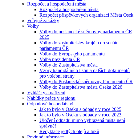
Rozpočet a hospodaření města
Rozpočet a hospodaření města
Rozpočet příspěvkových organizací Města Osek
Veřejné zakázky
Volby
Volby do poslanecké sněmovny parlamentu ČR
2025
Volby do zastupitelstev krajů a do senátu
parlamentu ČR
Volby do Evropského parlamentu
Volba prezidenta ČR
Volby do Zastupitelstva města
Vzory kandidátních listin a dalších dokumentů
pro volební strany
Volby do Poslanecké sněmovny Parlamentu ČR
Volby do Zastupitelstva města Oseka 2026
Vyhlášky a nařízení
Nabídky práce v regionu
Odpadové hospodářství
Jak to bylo v Oseku s odpady v roce 2025
Jak to bylo v Oseku s odpady v roce 2023
Uložení odpadu mimo vyhrazená místa není
správné!
Recyklace jedlých olejů a tuků
Povinné informace