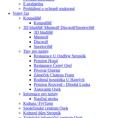
E-podatelna
Prohlášení o ochraně soukromí
Volný čas
Koupaliště
Koupaliště
3D bludiště⁄ Minigolf⁄ Discgolf⁄Sportoviště
3D bludiště
Minigolf
Discgolf
Sportoviště
Tipy pro turisty
Restaurace U Ondřeje Stropník
Penzion Horal
Restaurace Černý Orel
Pivovar Ossegg
Zámeček Chateau Franz
Rodinná hospůdka U Hajných
Penzion Rozcestí - Dlouhá Louka
Autocamp Osek
Informace pro turisty
Naučná stezka
Kultura ⁄ FrýTajm
Společenské centrum Osek
Kulturní dům Stropník
Turistické informační centrum Osek