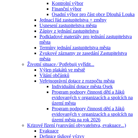
Kontrolní výbor
Finanční výbor
Osadní výbor pro část obce Dlouhá Louka
Jednací řád zastupitelstva + změny
Usnesení zastupitelstva města
Zápisy z jednání zastupitelstva
Podkladové materiály pro jednání zastupitelstva
města
Termíny jednání zastupitelstva města
Zvukové záznamy ze zasedání Zastupitelstva
města
Životní situace ⁄ Potřebuji vyřídit...
Výlep plakátů ve městě
Vítání občánků
Veřejnoprávní dotace z rozpočtu města
Individuální dotace města Osek
Program podpory činnosti dětí a žáků
evidovaných v organizacích a spolcích na
území města
Program podpory činnosti dětí a žáků
evidovaných v organizacích a spolcích na
území města na rok 2026
Krizové řízení (varování obyvatelstva, evakuace...)
Evakuace
Definice tísňové výzvy