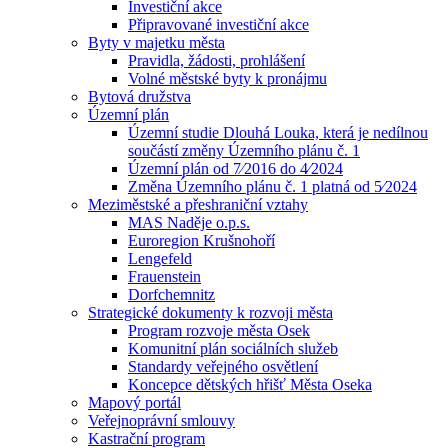
Investiční akce
Připravované investiční akce
Byty v majetku města
Pravidla, žádosti, prohlášení
Volné městské byty k pronájmu
Bytová družstva
Územní plán
Územní studie Dlouhá Louka, která je nedílnou
součástí změny Územního plánu č. 1
Územní plán od 7⁄2016 do 4⁄2024
Změna Územního plánu č. 1 platná od 5⁄2024
Meziměstské a přeshraniční vztahy
MAS Naděje o.p.s.
Euroregion Krušnohoří
Lengefeld
Frauenstein
Dorfchemnitz
Strategické dokumenty k rozvoji města
Program rozvoje města Osek
Komunitní plán sociálních služeb
Standardy veřejného osvětlení
Koncepce dětských hřišť Města Oseka
Mapový portál
Veřejnoprávní smlouvy
Kastrační program