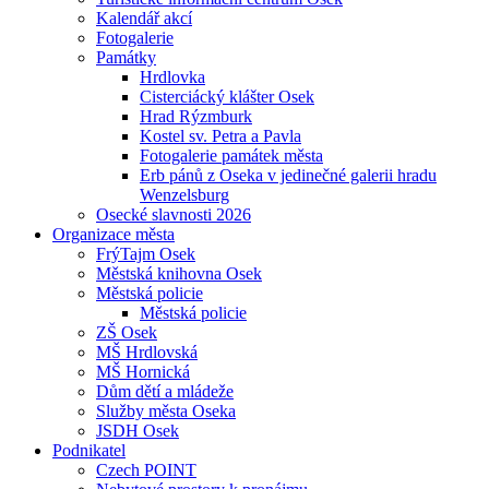
Kalendář akcí
Fotogalerie
Památky
Hrdlovka
Cisterciácký klášter Osek
Hrad Rýzmburk
Kostel sv. Petra a Pavla
Fotogalerie památek města
Erb pánů z Oseka v jedinečné galerii hradu
Wenzelsburg
Osecké slavnosti 2026
Organizace města
FrýTajm Osek
Městská knihovna Osek
Městská policie
Městská policie
ZŠ Osek
MŠ Hrdlovská
MŠ Hornická
Dům dětí a mládeže
Služby města Oseka
JSDH Osek
Podnikatel
Czech POINT