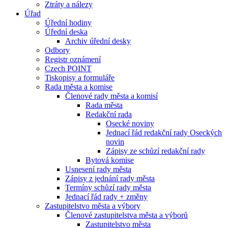
Ztráty a nálezy
Úřad
Úřední hodiny
Úřední deska
Archiv úřední desky
Odbory
Registr oznámení
Czech POINT
Tiskopisy a formuláře
Rada města a komise
Členové rady města a komisí
Rada města
Redakční rada
Osecké noviny
Jednací řád redakční rady Oseckých
novin
Zápisy ze schůzí redakční rady
Bytová komise
Usnesení rady města
Zápisy z jednání rady města
Termíny schůzí rady města
Jednací řád rady + změny
Zastupitelstvo města a výbory
Členové zastupitelstva města a výborů
Zastupitelstvo města