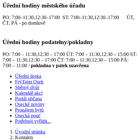
Úřední hodiny městského úřadu
PO: 7:00–11:30,12:30–17:00 ST: 7:00–11:30,12:30–17:00 ÚT,
ČT, PÁ - po domluvě
Úřední hodiny podatelny/pokladny
PO: 7:00 – 11:30,12:30 – 17:00 ÚT: 7:00 – 11:30,12:30 – 15:00 ST:
7:00 – 11:30,12:30 – 17:00 ČT: 7:00 – 11:30,12:30 – 15:00 PÁ:
7:00 – 11:00 /
pokladna v pátek uzavřena
Úřední deska
FrýTajm Osek
Sběrný dvůr
Kalendář akcí
Portál občana
Osecké noviny
Pronájem bytů
Osecká pouť
Potřebuji vyřídit...
Úvodní stránka
Kontakty