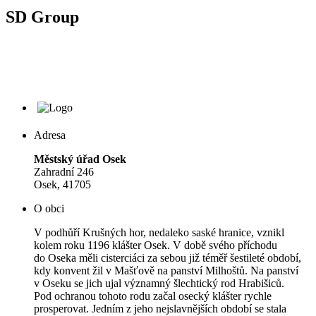
SD Group
Adresa
Městský úřad Osek
Zahradní 246
Osek, 41705
O obci
V podhůří Krušných hor, nedaleko saské hranice, vznikl
kolem roku 1196 klášter Osek. V době svého příchodu
do Oseka měli cisterciáci za sebou již téměř šestileté období,
kdy konvent žil v Mašťově na panství Milhoštů. Na panství
v Oseku se jich ujal významný šlechtický rod Hrabišiců.
Pod ochranou tohoto rodu začal osecký klášter rychle
prosperovat. Jedním z jeho nejslavnějších období se stala