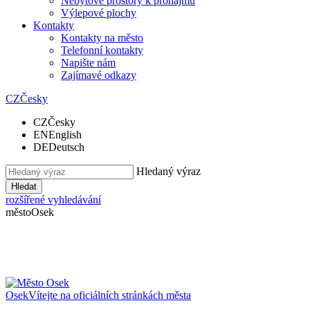
Nebytové prostory k pronájmu
Výlepové plochy
Kontakty
Kontakty na město
Telefonní kontakty
Napište nám
Zajímavé odkazy
CZ
Česky
CZ
Česky
EN
English
DE
Deutsch
Hledaný výraz
Hledat
rozšířené vyhledávání
město
Osek
Osek
Vítejte na oficiálních stránkách města