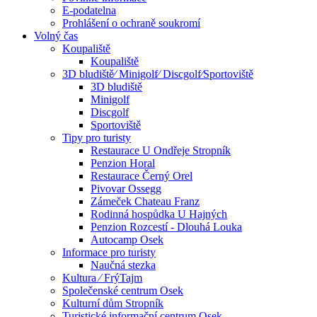
E-podatelna
Prohlášení o ochraně soukromí
Volný čas
Koupaliště
Koupaliště
3D bludiště⁄ Minigolf⁄ Discgolf⁄Sportoviště
3D bludiště
Minigolf
Discgolf
Sportoviště
Tipy pro turisty
Restaurace U Ondřeje Stropník
Penzion Horal
Restaurace Černý Orel
Pivovar Ossegg
Zámeček Chateau Franz
Rodinná hospůdka U Hajných
Penzion Rozcestí - Dlouhá Louka
Autocamp Osek
Informace pro turisty
Naučná stezka
Kultura ⁄ FrýTajm
Společenské centrum Osek
Kulturní dům Stropník
Turistické informační centrum Osek