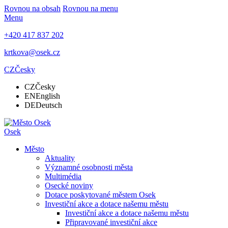
Rovnou na obsah
Rovnou na menu
Menu
+420 417 837 202
krtkova@osek.cz
CZ
Česky
CZ
Česky
EN
English
DE
Deutsch
Osek
Město
Aktuality
Významné osobnosti města
Multimédia
Osecké noviny
Dotace poskytované městem Osek
Investiční akce a dotace našemu městu
Investiční akce a dotace našemu městu
Připravované investiční akce