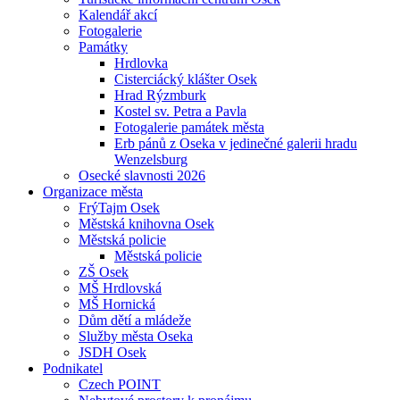
Kalendář akcí
Fotogalerie
Památky
Hrdlovka
Cisterciácký klášter Osek
Hrad Rýzmburk
Kostel sv. Petra a Pavla
Fotogalerie památek města
Erb pánů z Oseka v jedinečné galerii hradu
Wenzelsburg
Osecké slavnosti 2026
Organizace města
FrýTajm Osek
Městská knihovna Osek
Městská policie
Městská policie
ZŠ Osek
MŠ Hrdlovská
MŠ Hornická
Dům dětí a mládeže
Služby města Oseka
JSDH Osek
Podnikatel
Czech POINT