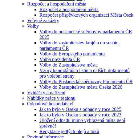
Rozpočet a hospodaření města
Rozpočet a hospodaření města
Rozpočet příspěvkových organizací Města Osek
Veřejné zakázky
Volby
Volby do poslanecké sněmovny parlamentu ČR
2025
Volby do zastupitelstev krajů a do senátu
parlamentu ČR
Volby do Evropského parlamentu
Volba prezidenta ČR
Volby do Zastupitelstva města
Vzory kandidátních listin a dalších dokumentů
pro volební strany
Volby do Poslanecké sněmovny Parlamentu ČR
Volby do Zastupitelstva města Oseka 2026
Vyhlášky a nařízení
Nabídky práce v regionu
Odpadové hospodářství
Jak to bylo v Oseku s odpady v roce 2025
Jak to bylo v Oseku s odpady v roce 2023
Uložení odpadu mimo vyhrazená místa není
správné!
Recyklace jedlých olejů a tuků
Povinné informace