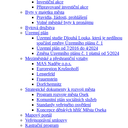
Investiční akce
Připravované investiční akce
Byty v majetku města
Pravidla, žádosti, prohlášení
Volné městské byty k pronájmu
Bytová družstva
Územní plán
Územní studie Dlouhá Louka, která je nedílnou
součástí změny Územního plánu č. 1
Územní plán od 7⁄2016 do 4⁄2024
Změna Územního plánu č. 1 platná od 5⁄2024
Meziměstské a přeshraniční vztahy
MAS Naděje o.p.s.
Euroregion Krušnohoří
Lengefeld
Frauenstein
Dorfchemnitz
Strategické dokumenty k rozvoji města
Program rozvoje města Osek
Komunitní plán sociálních služeb
Standardy veřejného osvětlení
Koncepce dětských hřišť Města Oseka
Mapový portál
Veřejnoprávní smlouvy
Kastrační program