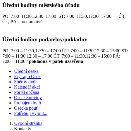
Úřední hodiny městského úřadu
PO: 7:00–11:30,12:30–17:00 ST: 7:00–11:30,12:30–17:00 ÚT,
ČT, PÁ - po domluvě
Úřední hodiny podatelny/pokladny
PO: 7:00 – 11:30,12:30 – 17:00 ÚT: 7:00 – 11:30,12:30 – 15:00 ST:
7:00 – 11:30,12:30 – 17:00 ČT: 7:00 – 11:30,12:30 – 15:00 PÁ:
7:00 – 11:00 /
pokladna v pátek uzavřena
Úřední deska
FrýTajm Osek
Sběrný dvůr
Kalendář akcí
Portál občana
Osecké noviny
Pronájem bytů
Osecká pouť
Potřebuji vyřídit...
Úvodní stránka
Kontakty