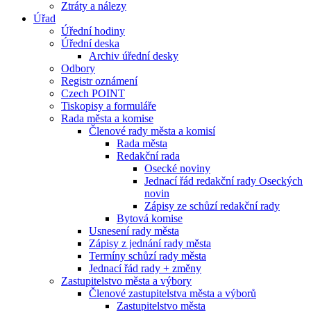
Ztráty a nálezy
Úřad
Úřední hodiny
Úřední deska
Archiv úřední desky
Odbory
Registr oznámení
Czech POINT
Tiskopisy a formuláře
Rada města a komise
Členové rady města a komisí
Rada města
Redakční rada
Osecké noviny
Jednací řád redakční rady Oseckých
novin
Zápisy ze schůzí redakční rady
Bytová komise
Usnesení rady města
Zápisy z jednání rady města
Termíny schůzí rady města
Jednací řád rady + změny
Zastupitelstvo města a výbory
Členové zastupitelstva města a výborů
Zastupitelstvo města