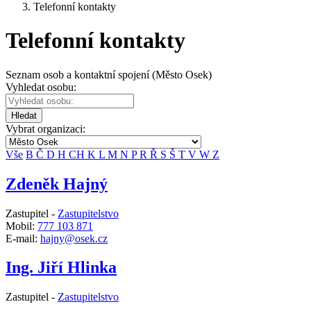
Telefonní kontakty
Telefonní kontakty
Seznam osob a kontaktní spojení (Město Osek)
Vyhledat osobu:
Hledat
Vybrat organizaci:
Vše
B
Č
D
H
CH
K
L
M
N
P
R
Ř
S
Š
T
V
W
Z
Zdeněk Hajný
Zastupitel -
Zastupitelstvo
Mobil:
777 103 871
E-mail:
hajny@osek.cz
Ing. Jiří Hlinka
Zastupitel -
Zastupitelstvo