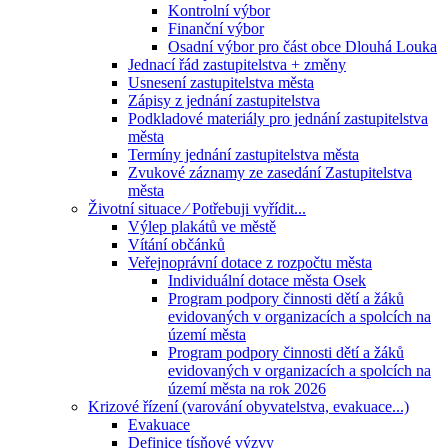
Kontrolní výbor
Finanční výbor
Osadní výbor pro část obce Dlouhá Louka
Jednací řád zastupitelstva + změny
Usnesení zastupitelstva města
Zápisy z jednání zastupitelstva
Podkladové materiály pro jednání zastupitelstva
města
Termíny jednání zastupitelstva města
Zvukové záznamy ze zasedání Zastupitelstva
města
Životní situace ⁄ Potřebuji vyřídit...
Výlep plakátů ve městě
Vítání občánků
Veřejnoprávní dotace z rozpočtu města
Individuální dotace města Osek
Program podpory činnosti dětí a žáků
evidovaných v organizacích a spolcích na
území města
Program podpory činnosti dětí a žáků
evidovaných v organizacích a spolcích na
území města na rok 2026
Krizové řízení (varování obyvatelstva, evakuace...)
Evakuace
Definice tísňové výzvy