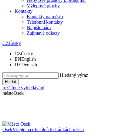
Nebytové prostory k pronájmu
Výlepové plochy
Kontakty
Kontakty na město
Telefonní kontakty
Napište nám
Zajímavé odkazy
CZ
Česky
CZ
Česky
EN
English
DE
Deutsch
Hledaný výraz
Hledat
rozšířené vyhledávání
město
Osek
Osek
Vítejte na oficiálních stránkách města