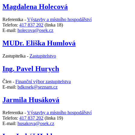
Magdalena Holecová
Referentka -
Výstavby a místního hospodářství
Telefon:
417 837 202
(linka 18)
E-mail:
holecova@osek.cz
MUDr. Eliška Humlová
Zastupitelka -
Zastupitelstvo
Ing. Pavel Hurych
Člen -
Finanční výbor zastupitelstva
E-mail:
bdkosek@seznam.cz
Jarmila Husáková
Referentka -
Výstavby a místního hospodářství
Telefon:
417 837 202
(linka 19)
E-mail:
husakova@osek.cz