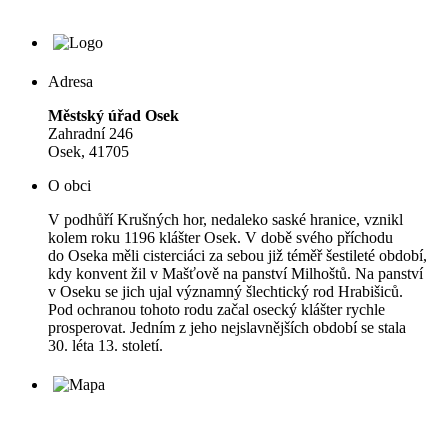
Adresa
Městský úřad Osek
Zahradní 246
Osek, 41705
O obci
V podhůří Krušných hor, nedaleko saské hranice, vznikl
kolem roku 1196 klášter Osek. V době svého příchodu
do Oseka měli cisterciáci za sebou již téměř šestileté období,
kdy konvent žil v Mašťově na panství Milhoštů. Na panství
v Oseku se jich ujal významný šlechtický rod Hrabišiců.
Pod ochranou tohoto rodu začal osecký klášter rychle
prosperovat. Jedním z jeho nejslavnějších období se stala
30. léta 13. století.