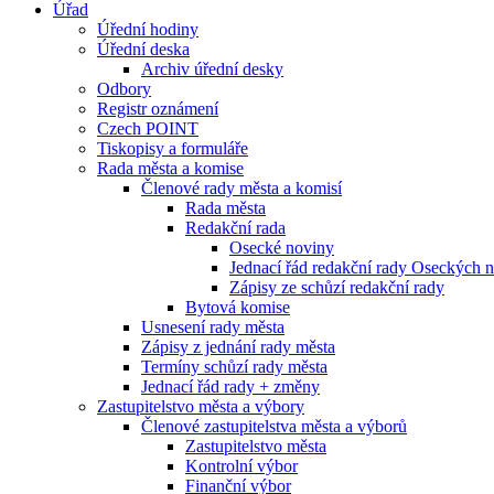
Úřad
Úřední hodiny
Úřední deska
Archiv úřední desky
Odbory
Registr oznámení
Czech POINT
Tiskopisy a formuláře
Rada města a komise
Členové rady města a komisí
Rada města
Redakční rada
Osecké noviny
Jednací řád redakční rady Oseckých 
Zápisy ze schůzí redakční rady
Bytová komise
Usnesení rady města
Zápisy z jednání rady města
Termíny schůzí rady města
Jednací řád rady + změny
Zastupitelstvo města a výbory
Členové zastupitelstva města a výborů
Zastupitelstvo města
Kontrolní výbor
Finanční výbor