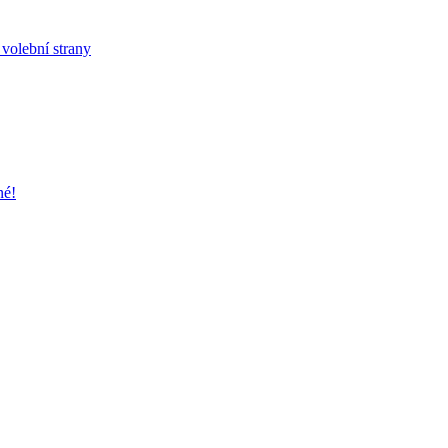
 volební strany
né!