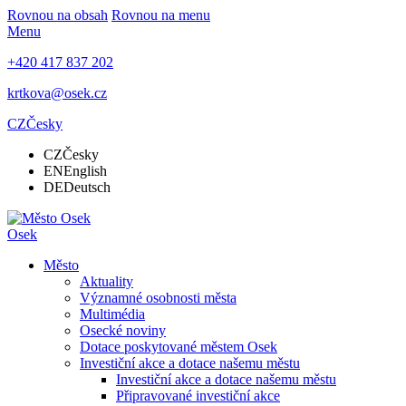
Rovnou na obsah
Rovnou na menu
Menu
+420 417 837 202
krtkova@osek.cz
CZ
Česky
CZ
Česky
EN
English
DE
Deutsch
Osek
Město
Aktuality
Významné osobnosti města
Multimédia
Osecké noviny
Dotace poskytované městem Osek
Investiční akce a dotace našemu městu
Investiční akce a dotace našemu městu
Připravované investiční akce