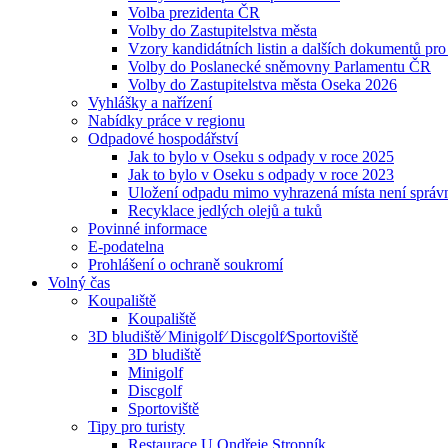
Volba prezidenta ČR
Volby do Zastupitelstva města
Vzory kandidátních listin a dalších dokumentů pro
Volby do Poslanecké sněmovny Parlamentu ČR
Volby do Zastupitelstva města Oseka 2026
Vyhlášky a nařízení
Nabídky práce v regionu
Odpadové hospodářství
Jak to bylo v Oseku s odpady v roce 2025
Jak to bylo v Oseku s odpady v roce 2023
Uložení odpadu mimo vyhrazená místa není správ
Recyklace jedlých olejů a tuků
Povinné informace
E-podatelna
Prohlášení o ochraně soukromí
Volný čas
Koupaliště
Koupaliště
3D bludiště⁄ Minigolf⁄ Discgolf⁄Sportoviště
3D bludiště
Minigolf
Discgolf
Sportoviště
Tipy pro turisty
Restaurace U Ondřeje Stropník