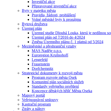
Investiční akce
Připravované investiční akce
Byty v majetku města
Pravidla, žádosti, prohlášení
Volné městské byty k pronájmu
Bytová družstva
Územní plán
Územní studie Dlouhá Louka, která je nedílnou s
Územní plán od 7⁄2016 do 4⁄2024
Změna Územního plánu č. 1 platná od 5⁄2024
Meziměstské a přeshraniční vztahy
MAS Naděje o.p.s.
Euroregion Krušnohoří
Lengefeld
Frauenstein
Dorfchemnitz
Strategické dokumenty k rozvoji města
Program rozvoje města Osek
Komunitní plán sociálních služeb
Standardy veřejného osvětlení
Koncepce dětských hřišť Města Oseka
Mapový portál
Veřejnoprávní smlouvy
Kastrační program
Ztráty a nálezy