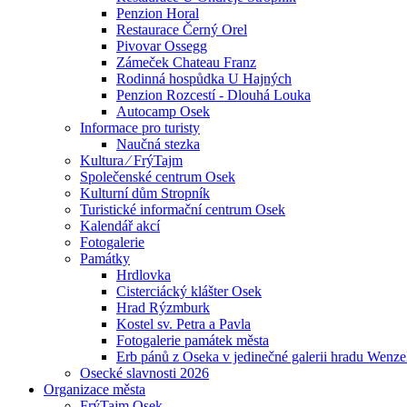
Penzion Horal
Restaurace Černý Orel
Pivovar Ossegg
Zámeček Chateau Franz
Rodinná hospůdka U Hajných
Penzion Rozcestí - Dlouhá Louka
Autocamp Osek
Informace pro turisty
Naučná stezka
Kultura ⁄ FrýTajm
Společenské centrum Osek
Kulturní dům Stropník
Turistické informační centrum Osek
Kalendář akcí
Fotogalerie
Památky
Hrdlovka
Cisterciácký klášter Osek
Hrad Rýzmburk
Kostel sv. Petra a Pavla
Fotogalerie památek města
Erb pánů z Oseka v jedinečné galerii hradu Wenze
Osecké slavnosti 2026
Organizace města
FrýTajm Osek