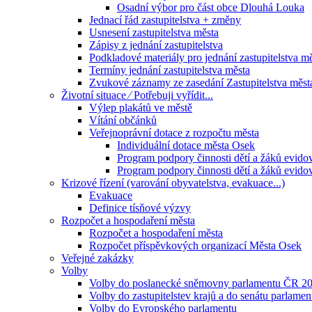
Osadní výbor pro část obce Dlouhá Louka
Jednací řád zastupitelstva + změny
Usnesení zastupitelstva města
Zápisy z jednání zastupitelstva
Podkladové materiály pro jednání zastupitelstva m
Termíny jednání zastupitelstva města
Zvukové záznamy ze zasedání Zastupitelstva měst
Životní situace ⁄ Potřebuji vyřídit...
Výlep plakátů ve městě
Vítání občánků
Veřejnoprávní dotace z rozpočtu města
Individuální dotace města Osek
Program podpory činnosti dětí a žáků evido
Program podpory činnosti dětí a žáků evido
Krizové řízení (varování obyvatelstva, evakuace...)
Evakuace
Definice tísňové výzvy
Rozpočet a hospodaření města
Rozpočet a hospodaření města
Rozpočet příspěvkových organizací Města Osek
Veřejné zakázky
Volby
Volby do poslanecké sněmovny parlamentu ČR 2
Volby do zastupitelstev krajů a do senátu parlame
Volby do Evropského parlamentu