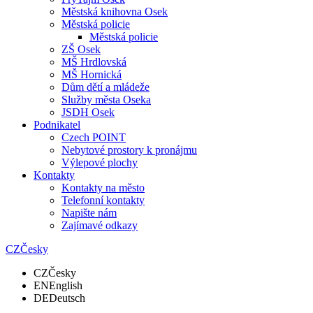
Městská knihovna Osek
Městská policie
Městská policie
ZŠ Osek
MŠ Hrdlovská
MŠ Hornická
Dům dětí a mládeže
Služby města Oseka
JSDH Osek
Podnikatel
Czech POINT
Nebytové prostory k pronájmu
Výlepové plochy
Kontakty
Kontakty na město
Telefonní kontakty
Napište nám
Zajímavé odkazy
CZ
Česky
CZ
Česky
EN
English
DE
Deutsch