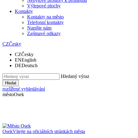
Nebytové prostory k pronájmu
Výlepové plochy
Kontakty
Kontakty na město
Telefonní kontakty
Napište nám
Zajímavé odkazy
CZ
Česky
CZ
Česky
EN
English
DE
Deutsch
Hledaný výraz
Hledat
rozšířené vyhledávání
město
Osek
Osek
Vítejte na oficiálních stránkách města