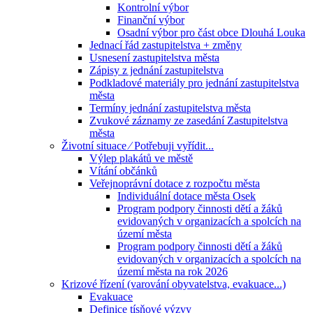
Kontrolní výbor
Finanční výbor
Osadní výbor pro část obce Dlouhá Louka
Jednací řád zastupitelstva + změny
Usnesení zastupitelstva města
Zápisy z jednání zastupitelstva
Podkladové materiály pro jednání zastupitelstva
města
Termíny jednání zastupitelstva města
Zvukové záznamy ze zasedání Zastupitelstva
města
Životní situace ⁄ Potřebuji vyřídit...
Výlep plakátů ve městě
Vítání občánků
Veřejnoprávní dotace z rozpočtu města
Individuální dotace města Osek
Program podpory činnosti dětí a žáků
evidovaných v organizacích a spolcích na
území města
Program podpory činnosti dětí a žáků
evidovaných v organizacích a spolcích na
území města na rok 2026
Krizové řízení (varování obyvatelstva, evakuace...)
Evakuace
Definice tísňové výzvy