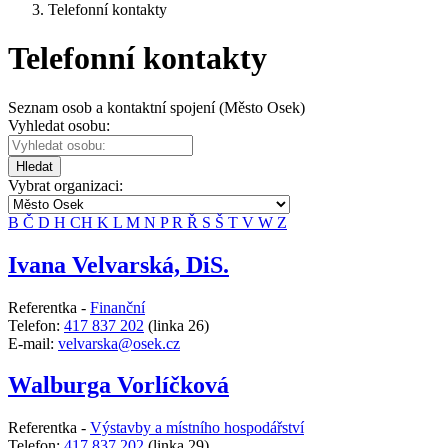
Telefonní kontakty
Telefonní kontakty
Seznam osob a kontaktní spojení (Město Osek)
Vyhledat osobu:
Hledat
Vybrat organizaci:
B
Č
D
H
CH
K
L
M
N
P
R
Ř
S
Š
T
V
W
Z
Ivana Velvarská, DiS.
Referentka -
Finanční
Telefon:
417 837 202
(linka 26)
E-mail:
velvarska@osek.cz
Walburga Vorlíčková
Referentka -
Výstavby a místního hospodářství
Telefon:
417 837 202
(linka 29)