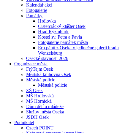
Kalendář akcí
Fotogalerie
Památky
Hrdlovka
Cisterciácký klášter Osek
Hrad Rýzmburk
Kostel sv. Petra a Pavla
Fotogalerie památek města
Erb pánů z Oseka v jedinečné galerii hradu
Wenzelsburg
Osecké slavnosti 2026
Organizace města
FrýTajm Osek
Městská knihovna Osek
Městská policie
Městská policie
ZŠ Osek
MŠ Hrdlovská
MŠ Hornická
Dům dětí a mládeže
Služby města Oseka
JSDH Osek
Podnikatel
Czech POINT