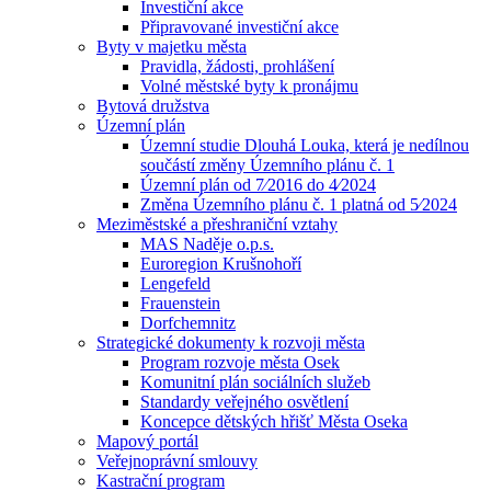
Investiční akce
Připravované investiční akce
Byty v majetku města
Pravidla, žádosti, prohlášení
Volné městské byty k pronájmu
Bytová družstva
Územní plán
Územní studie Dlouhá Louka, která je nedílnou
součástí změny Územního plánu č. 1
Územní plán od 7⁄2016 do 4⁄2024
Změna Územního plánu č. 1 platná od 5⁄2024
Meziměstské a přeshraniční vztahy
MAS Naděje o.p.s.
Euroregion Krušnohoří
Lengefeld
Frauenstein
Dorfchemnitz
Strategické dokumenty k rozvoji města
Program rozvoje města Osek
Komunitní plán sociálních služeb
Standardy veřejného osvětlení
Koncepce dětských hřišť Města Oseka
Mapový portál
Veřejnoprávní smlouvy
Kastrační program