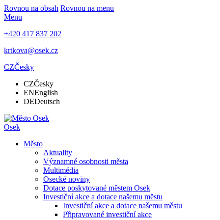
Rovnou na obsah
Rovnou na menu
Menu
+420 417 837 202
krtkova@osek.cz
CZ
Česky
CZ
Česky
EN
English
DE
Deutsch
Osek
Město
Aktuality
Významné osobnosti města
Multimédia
Osecké noviny
Dotace poskytované městem Osek
Investiční akce a dotace našemu městu
Investiční akce a dotace našemu městu
Připravované investiční akce