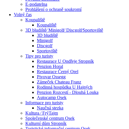
E-podatelna
Prohlášení o ochraně soukromí
Volný čas
Koupaliště
Koupaliště
3D bludiště⁄ Minigolf⁄ Discgolf⁄Sportoviště
3D bludiště
Minigolf
Discgolf
Sportoviště
Tipy pro turisty
Restaurace U Ondřeje Stropník
Penzion Horal
Restaurace Černý Orel
Pivovar Ossegg
Zámeček Chateau Franz
Rodinná hospůdka U Hajných
Penzion Rozcestí - Dlouhá Louka
Autocamp Osek
Informace pro turisty
Naučná stezka
Kultura ⁄ FrýTajm
Společenské centrum Osek
Kulturní dům Stropník
Turistické informační centrum Osek