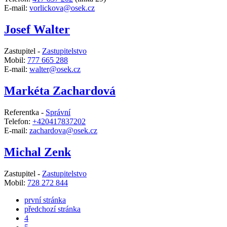
E-mail:
vorlickova@osek.cz
Josef Walter
Zastupitel -
Zastupitelstvo
Mobil:
777 665 288
E-mail:
walter@osek.cz
Markéta Zachardová
Referentka -
Správní
Telefon:
+420417837202
E-mail:
zachardova@osek.cz
Michal Zenk
Zastupitel -
Zastupitelstvo
Mobil:
728 272 844
první stránka
předchozí stránka
4