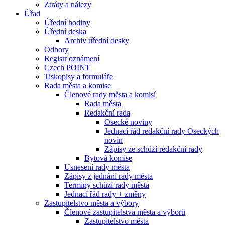
Ztráty a nálezy
Úřad
Úřední hodiny
Úřední deska
Archiv úřední desky
Odbory
Registr oznámení
Czech POINT
Tiskopisy a formuláře
Rada města a komise
Členové rady města a komisí
Rada města
Redakční rada
Osecké noviny
Jednací řád redakční rady Oseckých
novin
Zápisy ze schůzí redakční rady
Bytová komise
Usnesení rady města
Zápisy z jednání rady města
Termíny schůzí rady města
Jednací řád rady + změny
Zastupitelstvo města a výbory
Členové zastupitelstva města a výborů
Zastupitelstvo města