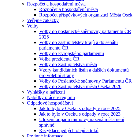
Rozpočet a hospodaření města
Rozpočet a hospodaření města
Rozpočet příspěvkových organizací Města Osek
Veřejné zakázky
Volby
Volby do poslanecké sněmovny parlamentu ČR
2025
Volby do zastupitelstev krajů a do senátu
parlamentu ČR
Volby do Evropského parlamentu
Volba prezidenta ČR
Volby do Zastupitelstva města
Vzory kandidátních listin a dalších dokumentů
pro volební strany
Volby do Poslanecké sněmovny Parlamentu ČR
Volby do Zastupitelstva města Oseka 2026
Vyhlášky a nařízení
Nabídky práce v regionu
Odpadové hospodářství
Jak to bylo v Oseku s odpady v roce 2025
Jak to bylo v Oseku s odpady v roce 2023
Uložení odpadu mimo vyhrazená místa není
správné!
Recyklace jedlých olejů a tuků
Povinné informace