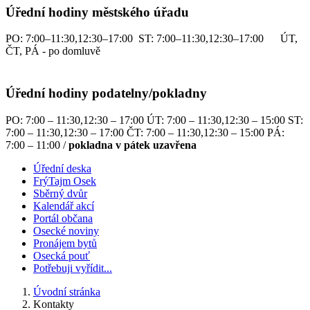
Úřední hodiny městského úřadu
PO: 7:00–11:30,12:30–17:00 ST: 7:00–11:30,12:30–17:00 ÚT,
ČT, PÁ - po domluvě
Úřední hodiny podatelny/pokladny
PO: 7:00 – 11:30,12:30 – 17:00 ÚT: 7:00 – 11:30,12:30 – 15:00 ST:
7:00 – 11:30,12:30 – 17:00 ČT: 7:00 – 11:30,12:30 – 15:00 PÁ:
7:00 – 11:00 /
pokladna v pátek uzavřena
Úřední deska
FrýTajm Osek
Sběrný dvůr
Kalendář akcí
Portál občana
Osecké noviny
Pronájem bytů
Osecká pouť
Potřebuji vyřídit...
Úvodní stránka
Kontakty