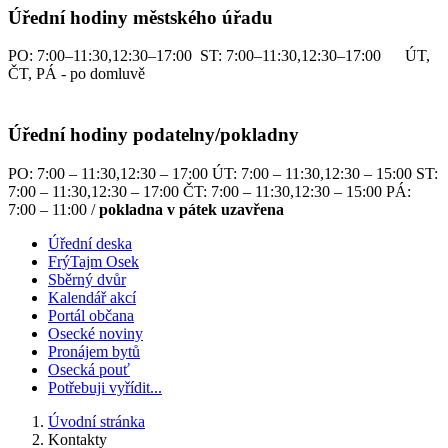
Úřední hodiny městského úřadu
PO: 7:00–11:30,12:30–17:00 ST: 7:00–11:30,12:30–17:00 ÚT,
ČT, PÁ - po domluvě
Úřední hodiny podatelny/pokladny
PO: 7:00 – 11:30,12:30 – 17:00 ÚT: 7:00 – 11:30,12:30 – 15:00 ST:
7:00 – 11:30,12:30 – 17:00 ČT: 7:00 – 11:30,12:30 – 15:00 PÁ:
7:00 – 11:00 /
pokladna v pátek uzavřena
Úřední deska
FrýTajm Osek
Sběrný dvůr
Kalendář akcí
Portál občana
Osecké noviny
Pronájem bytů
Osecká pouť
Potřebuji vyřídit...
Úvodní stránka
Kontakty