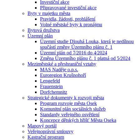
Investiční akce
Připravované investiční akce
Byty v majetku města
Pravidla, žádosti, prohlášení
Volné městské byty k pronájmu
Bytová družstva
Územní plán
Územní studie Dlouhá Louka, která je nedílnou
součástí změny Územního plánu č. 1
Územní plán od 7⁄2016 do 4⁄2024
Změna Územního plánu č. 1 platná od 5⁄2024
Meziměstské a přeshraniční vztahy
MAS Naděje o.p.s.
Euroregion Krušnohoří
Lengefeld
Frauenstein
Dorfchemnitz
Strategické dokumenty k rozvoji města
Program rozvoje města Osek
Komunitní plán sociálních služeb
Standardy veřejného osvětlení
Koncepce dětských hřišť Města Oseka
Mapový portál
Veřejnoprávní smlouvy
Kastrační program