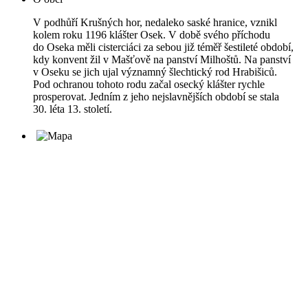
V podhůří Krušných hor, nedaleko saské hranice, vznikl
kolem roku 1196 klášter Osek. V době svého příchodu
do Oseka měli cisterciáci za sebou již téměř šestileté období,
kdy konvent žil v Mašťově na panství Milhoštů. Na panství
v Oseku se jich ujal významný šlechtický rod Hrabišiců.
Pod ochranou tohoto rodu začal osecký klášter rychle
prosperovat. Jedním z jeho nejslavnějších období se stala
30. léta 13. století.