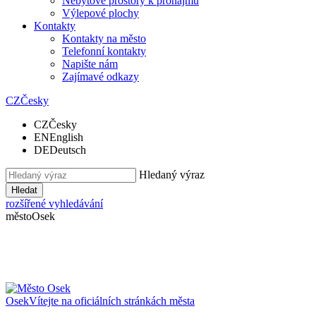
Nebytové prostory k pronájmu
Výlepové plochy
Kontakty
Kontakty na město
Telefonní kontakty
Napište nám
Zajímavé odkazy
CZ
Česky
CZ
Česky
EN
English
DE
Deutsch
Hledaný výraz
Hledat
rozšířené vyhledávání
město
Osek
Osek
Vítejte na oficiálních stránkách města