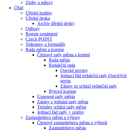
Ztráty a nálezy
Úřad
Úřední hodiny
Úřední deska
Archiv úřední desky
Odbory
Registr oznámení
Czech POINT
Tiskopisy a formuláře
Rada města a komise
Členové rady města a komisí
Rada města
Redakční rada
Osecké noviny
Jednací řád redakční rady Oseckých
novin
Zápisy ze schůzí redakční rady
Bytová komise
Usnesení rady města
Zápisy z jednání rady města
Termíny schůzí rady města
Jednací řád rady + změny
Zastupitelstvo města a výbory
Členové zastupitelstva města a výborů
Zastupitelstvo města