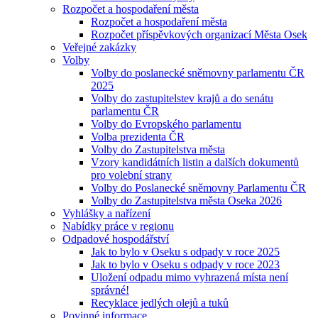
Rozpočet a hospodaření města
Rozpočet a hospodaření města
Rozpočet příspěvkových organizací Města Osek
Veřejné zakázky
Volby
Volby do poslanecké sněmovny parlamentu ČR
2025
Volby do zastupitelstev krajů a do senátu
parlamentu ČR
Volby do Evropského parlamentu
Volba prezidenta ČR
Volby do Zastupitelstva města
Vzory kandidátních listin a dalších dokumentů
pro volební strany
Volby do Poslanecké sněmovny Parlamentu ČR
Volby do Zastupitelstva města Oseka 2026
Vyhlášky a nařízení
Nabídky práce v regionu
Odpadové hospodářství
Jak to bylo v Oseku s odpady v roce 2025
Jak to bylo v Oseku s odpady v roce 2023
Uložení odpadu mimo vyhrazená místa není
správné!
Recyklace jedlých olejů a tuků
Povinné informace