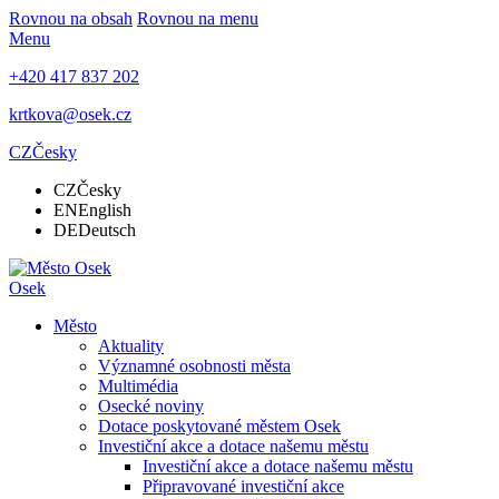
Rovnou na obsah
Rovnou na menu
Menu
+420 417 837 202
krtkova@osek.cz
CZ
Česky
CZ
Česky
EN
English
DE
Deutsch
Osek
Město
Aktuality
Významné osobnosti města
Multimédia
Osecké noviny
Dotace poskytované městem Osek
Investiční akce a dotace našemu městu
Investiční akce a dotace našemu městu
Připravované investiční akce