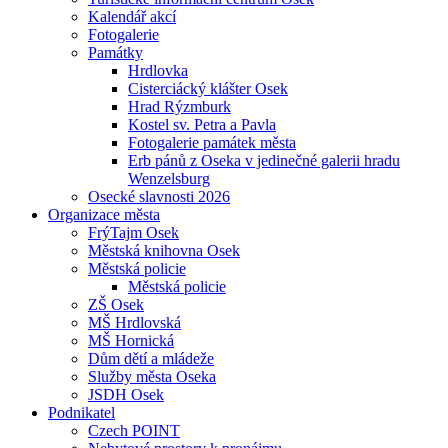
Kalendář akcí
Fotogalerie
Památky
Hrdlovka
Cisterciácký klášter Osek
Hrad Rýzmburk
Kostel sv. Petra a Pavla
Fotogalerie památek města
Erb pánů z Oseka v jedinečné galerii hradu
Wenzelsburg
Osecké slavnosti 2026
Organizace města
FrýTajm Osek
Městská knihovna Osek
Městská policie
Městská policie
ZŠ Osek
MŠ Hrdlovská
MŠ Hornická
Dům dětí a mládeže
Služby města Oseka
JSDH Osek
Podnikatel
Czech POINT