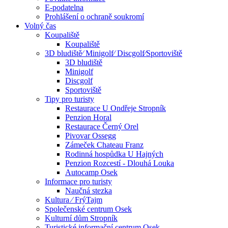
E-podatelna
Prohlášení o ochraně soukromí
Volný čas
Koupaliště
Koupaliště
3D bludiště⁄ Minigolf⁄ Discgolf⁄Sportoviště
3D bludiště
Minigolf
Discgolf
Sportoviště
Tipy pro turisty
Restaurace U Ondřeje Stropník
Penzion Horal
Restaurace Černý Orel
Pivovar Ossegg
Zámeček Chateau Franz
Rodinná hospůdka U Hajných
Penzion Rozcestí - Dlouhá Louka
Autocamp Osek
Informace pro turisty
Naučná stezka
Kultura ⁄ FrýTajm
Společenské centrum Osek
Kulturní dům Stropník
Turistické informační centrum Osek