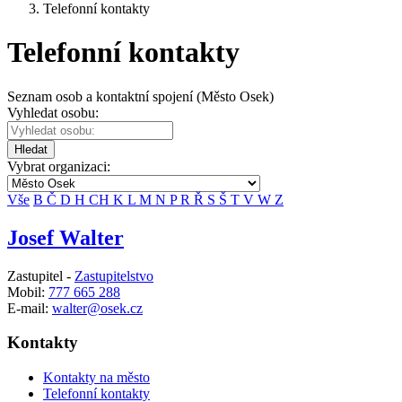
Telefonní kontakty
Telefonní kontakty
Seznam osob a kontaktní spojení (Město Osek)
Vyhledat osobu:
Hledat
Vybrat organizaci:
Vše
B
Č
D
H
CH
K
L
M
N
P
R
Ř
S
Š
T
V
W
Z
Josef Walter
Zastupitel -
Zastupitelstvo
Mobil:
777 665 288
E-mail:
walter@osek.cz
Kontakty
Kontakty na město
Telefonní kontakty