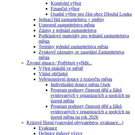
Kontrolní výbor
Finanční výbor
Osadní výbor pro část obce Dlouhá Louka
Jednací řád zastupitelstva + změny
Usnesení zastupitelstva města
Zápisy z jednání zastupitelstva
Podkladové materiály pro jednání zastupitelstva
města
Termíny jednání zastupitelstva města
Zvukové záznamy ze zasedání Zastupitelstva
města
Životní situace ⁄ Potřebuji vyřídit...
Výlep plakátů ve městě
Vítání občánků
Veřejnoprávní dotace z rozpočtu města
Individuální dotace města Osek
Program podpory činnosti dětí a žáků
evidovaných v organizacích a spolcích na
území města
Program podpory činnosti dětí a žáků
evidovaných v organizacích a spolcích na
území města na rok 2026
Krizové řízení (varování obyvatelstva, evakuace...)
Evakuace
Definice tísňové výzvy