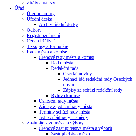
Ztráty a nálezy
Úřad
Úřední hodiny
Úřední deska
Archiv úřední desky
Odbory
Registr oznámení
Czech POINT
Tiskopisy a formuláře
Rada města a komise
Členové rady města a komisí
Rada města
Redakční rada
Osecké noviny
Jednací řád redakční rady Oseckých
novin
Zápisy ze schůzí redakční rady
Bytová komise
Usnesení rady města
Zápisy z jednání rady města
Termíny schůzí rady města
Jednací řád rady + změny
Zastupitelstvo města a výbory
Členové zastupitelstva města a výborů
Zastupitelstvo města