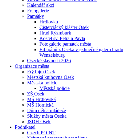
Kalendář akcí
Fotogalerie
Památky
Hrdlovka
Cisterciácký klášter Osek
Hrad Rýzmburk
Kostel sv. Petra a Pavla
Fotogalerie památek města
Erb pánů z Oseka v jedinečné galerii hradu
Wenzelsburg
Osecké slavnosti 2026
Organizace města
FrýTajm Osek
Městská knihovna Osek
Městská policie
Městská policie
ZŠ Osek
MŠ Hrdlovská
MŠ Hornická
Dům dětí a mládeže
Služby města Oseka
JSDH Osek
Podnikatel
Czech POINT