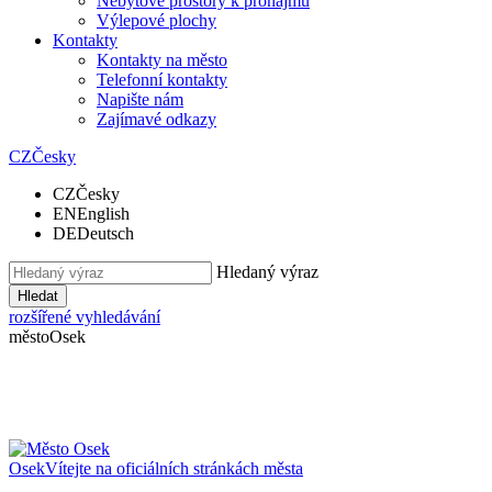
Nebytové prostory k pronájmu
Výlepové plochy
Kontakty
Kontakty na město
Telefonní kontakty
Napište nám
Zajímavé odkazy
CZ
Česky
CZ
Česky
EN
English
DE
Deutsch
Hledaný výraz
Hledat
rozšířené vyhledávání
město
Osek
Osek
Vítejte na oficiálních stránkách města