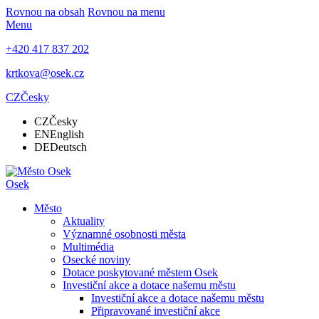
Rovnou na obsah
Rovnou na menu
Menu
+420 417 837 202
krtkova@osek.cz
CZ
Česky
CZ
Česky
EN
English
DE
Deutsch
Osek
Město
Aktuality
Významné osobnosti města
Multimédia
Osecké noviny
Dotace poskytované městem Osek
Investiční akce a dotace našemu městu
Investiční akce a dotace našemu městu
Připravované investiční akce