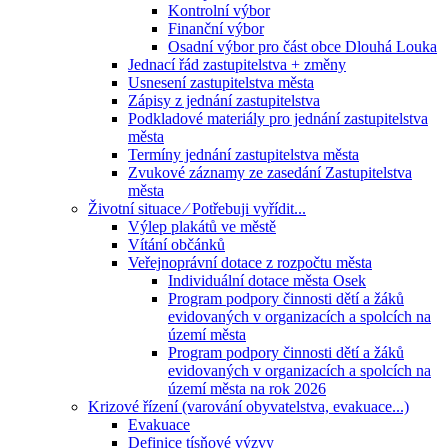
Kontrolní výbor
Finanční výbor
Osadní výbor pro část obce Dlouhá Louka
Jednací řád zastupitelstva + změny
Usnesení zastupitelstva města
Zápisy z jednání zastupitelstva
Podkladové materiály pro jednání zastupitelstva
města
Termíny jednání zastupitelstva města
Zvukové záznamy ze zasedání Zastupitelstva
města
Životní situace ⁄ Potřebuji vyřídit...
Výlep plakátů ve městě
Vítání občánků
Veřejnoprávní dotace z rozpočtu města
Individuální dotace města Osek
Program podpory činnosti dětí a žáků
evidovaných v organizacích a spolcích na
území města
Program podpory činnosti dětí a žáků
evidovaných v organizacích a spolcích na
území města na rok 2026
Krizové řízení (varování obyvatelstva, evakuace...)
Evakuace
Definice tísňové výzvy