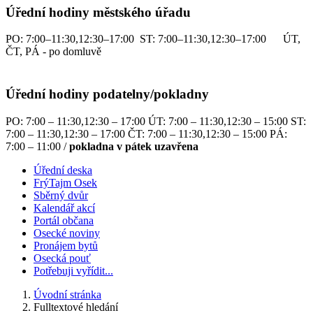
Úřední hodiny městského úřadu
PO: 7:00–11:30,12:30–17:00 ST: 7:00–11:30,12:30–17:00 ÚT,
ČT, PÁ - po domluvě
Úřední hodiny podatelny/pokladny
PO: 7:00 – 11:30,12:30 – 17:00 ÚT: 7:00 – 11:30,12:30 – 15:00 ST:
7:00 – 11:30,12:30 – 17:00 ČT: 7:00 – 11:30,12:30 – 15:00 PÁ:
7:00 – 11:00 /
pokladna v pátek uzavřena
Úřední deska
FrýTajm Osek
Sběrný dvůr
Kalendář akcí
Portál občana
Osecké noviny
Pronájem bytů
Osecká pouť
Potřebuji vyřídit...
Úvodní stránka
Fulltextové hledání