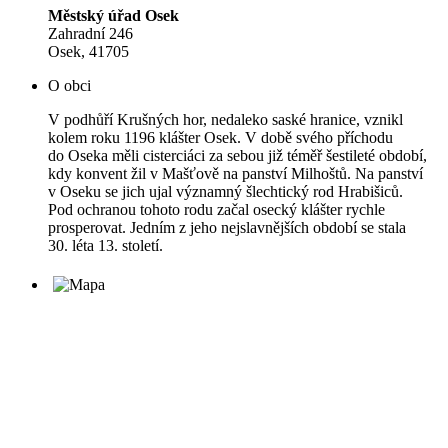
Městský úřad Osek
Zahradní 246
Osek, 41705
O obci
V podhůří Krušných hor, nedaleko saské hranice, vznikl
kolem roku 1196 klášter Osek. V době svého příchodu
do Oseka měli cisterciáci za sebou již téměř šestileté období,
kdy konvent žil v Mašťově na panství Milhoštů. Na panství
v Oseku se jich ujal významný šlechtický rod Hrabišiců.
Pod ochranou tohoto rodu začal osecký klášter rychle
prosperovat. Jedním z jeho nejslavnějších období se stala
30. léta 13. století.