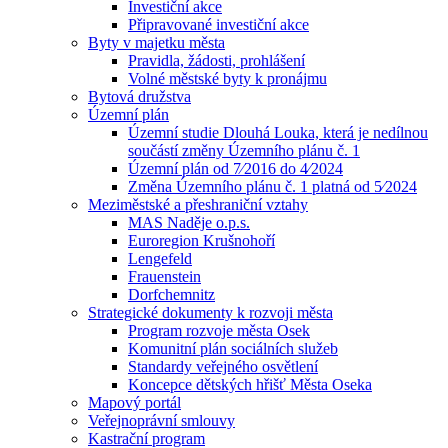
Investiční akce
Připravované investiční akce
Byty v majetku města
Pravidla, žádosti, prohlášení
Volné městské byty k pronájmu
Bytová družstva
Územní plán
Územní studie Dlouhá Louka, která je nedílnou
součástí změny Územního plánu č. 1
Územní plán od 7⁄2016 do 4⁄2024
Změna Územního plánu č. 1 platná od 5⁄2024
Meziměstské a přeshraniční vztahy
MAS Naděje o.p.s.
Euroregion Krušnohoří
Lengefeld
Frauenstein
Dorfchemnitz
Strategické dokumenty k rozvoji města
Program rozvoje města Osek
Komunitní plán sociálních služeb
Standardy veřejného osvětlení
Koncepce dětských hřišť Města Oseka
Mapový portál
Veřejnoprávní smlouvy
Kastrační program