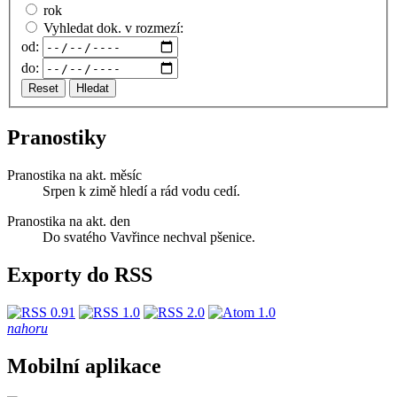
rok
Vyhledat dok. v rozmezí:
od:
do:
Reset
Hledat
Pranostiky
Pranostika na akt. měsíc
Srpen k zimě hledí a rád vodu cedí.
Pranostika na akt. den
Do svatého Vavřince nechval pšenice.
Exporty do RSS
nahoru
Mobilní aplikace