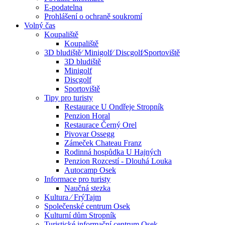
E-podatelna
Prohlášení o ochraně soukromí
Volný čas
Koupaliště
Koupaliště
3D bludiště⁄ Minigolf⁄ Discgolf⁄Sportoviště
3D bludiště
Minigolf
Discgolf
Sportoviště
Tipy pro turisty
Restaurace U Ondřeje Stropník
Penzion Horal
Restaurace Černý Orel
Pivovar Ossegg
Zámeček Chateau Franz
Rodinná hospůdka U Hajných
Penzion Rozcestí - Dlouhá Louka
Autocamp Osek
Informace pro turisty
Naučná stezka
Kultura ⁄ FrýTajm
Společenské centrum Osek
Kulturní dům Stropník
Turistické informační centrum Osek