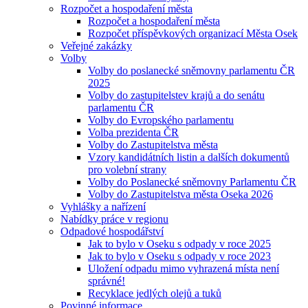
Rozpočet a hospodaření města
Rozpočet a hospodaření města
Rozpočet příspěvkových organizací Města Osek
Veřejné zakázky
Volby
Volby do poslanecké sněmovny parlamentu ČR
2025
Volby do zastupitelstev krajů a do senátu
parlamentu ČR
Volby do Evropského parlamentu
Volba prezidenta ČR
Volby do Zastupitelstva města
Vzory kandidátních listin a dalších dokumentů
pro volební strany
Volby do Poslanecké sněmovny Parlamentu ČR
Volby do Zastupitelstva města Oseka 2026
Vyhlášky a nařízení
Nabídky práce v regionu
Odpadové hospodářství
Jak to bylo v Oseku s odpady v roce 2025
Jak to bylo v Oseku s odpady v roce 2023
Uložení odpadu mimo vyhrazená místa není
správné!
Recyklace jedlých olejů a tuků
Povinné informace