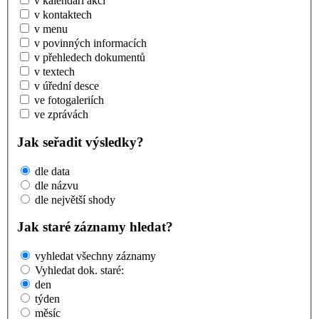
v kalendáři akcí
v kontaktech
v menu
v povinných informacích
v přehledech dokumentů
v textech
v úřední desce
ve fotogaleriích
ve zprávách
Jak seřadit výsledky?
dle data
dle názvu
dle největší shody
Jak staré záznamy hledat?
vyhledat všechny záznamy
Vyhledat dok. staré:
den
týden
měsíc