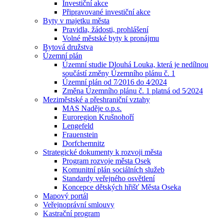
Investiční akce
Připravované investiční akce
Byty v majetku města
Pravidla, žádosti, prohlášení
Volné městské byty k pronájmu
Bytová družstva
Územní plán
Územní studie Dlouhá Louka, která je nedílnou
součástí změny Územního plánu č. 1
Územní plán od 7⁄2016 do 4⁄2024
Změna Územního plánu č. 1 platná od 5⁄2024
Meziměstské a přeshraniční vztahy
MAS Naděje o.p.s.
Euroregion Krušnohoří
Lengefeld
Frauenstein
Dorfchemnitz
Strategické dokumenty k rozvoji města
Program rozvoje města Osek
Komunitní plán sociálních služeb
Standardy veřejného osvětlení
Koncepce dětských hřišť Města Oseka
Mapový portál
Veřejnoprávní smlouvy
Kastrační program