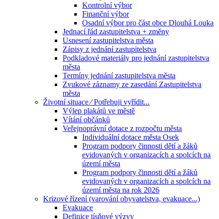
Kontrolní výbor
Finanční výbor
Osadní výbor pro část obce Dlouhá Louka
Jednací řád zastupitelstva + změny
Usnesení zastupitelstva města
Zápisy z jednání zastupitelstva
Podkladové materiály pro jednání zastupitelstva
města
Termíny jednání zastupitelstva města
Zvukové záznamy ze zasedání Zastupitelstva
města
Životní situace ⁄ Potřebuji vyřídit...
Výlep plakátů ve městě
Vítání občánků
Veřejnoprávní dotace z rozpočtu města
Individuální dotace města Osek
Program podpory činnosti dětí a žáků
evidovaných v organizacích a spolcích na
území města
Program podpory činnosti dětí a žáků
evidovaných v organizacích a spolcích na
území města na rok 2026
Krizové řízení (varování obyvatelstva, evakuace...)
Evakuace
Definice tísňové výzvy