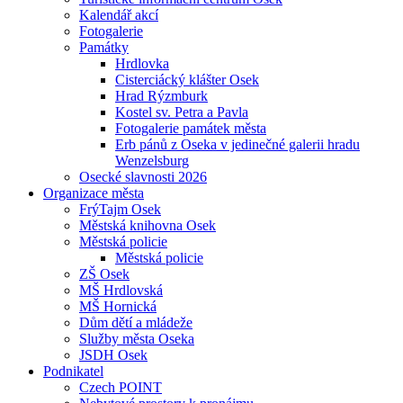
Kalendář akcí
Fotogalerie
Památky
Hrdlovka
Cisterciácký klášter Osek
Hrad Rýzmburk
Kostel sv. Petra a Pavla
Fotogalerie památek města
Erb pánů z Oseka v jedinečné galerii hradu
Wenzelsburg
Osecké slavnosti 2026
Organizace města
FrýTajm Osek
Městská knihovna Osek
Městská policie
Městská policie
ZŠ Osek
MŠ Hrdlovská
MŠ Hornická
Dům dětí a mládeže
Služby města Oseka
JSDH Osek
Podnikatel
Czech POINT