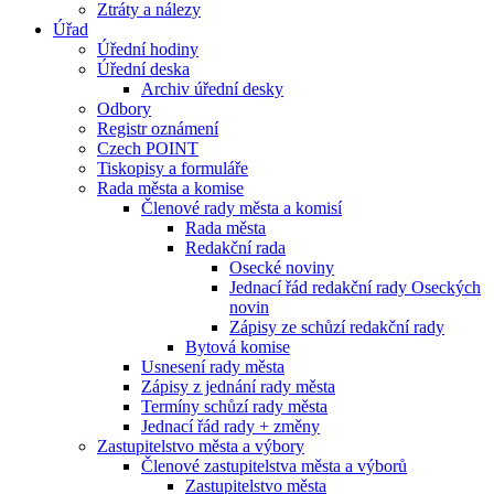
Ztráty a nálezy
Úřad
Úřední hodiny
Úřední deska
Archiv úřední desky
Odbory
Registr oznámení
Czech POINT
Tiskopisy a formuláře
Rada města a komise
Členové rady města a komisí
Rada města
Redakční rada
Osecké noviny
Jednací řád redakční rady Oseckých
novin
Zápisy ze schůzí redakční rady
Bytová komise
Usnesení rady města
Zápisy z jednání rady města
Termíny schůzí rady města
Jednací řád rady + změny
Zastupitelstvo města a výbory
Členové zastupitelstva města a výborů
Zastupitelstvo města