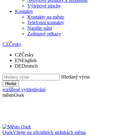
Nebytové prostory k pronájmu
Výlepové plochy
Kontakty
Kontakty na město
Telefonní kontakty
Napište nám
Zajímavé odkazy
CZ
Česky
CZ
Česky
EN
English
DE
Deutsch
Hledaný výraz
Hledat
rozšířené vyhledávání
město
Osek
Osek
Vítejte na oficiálních stránkách města