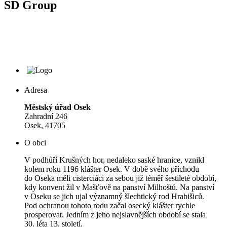
SD Group
Adresa
Městský úřad Osek
Zahradní 246
Osek, 41705
O obci
V podhůří Krušných hor, nedaleko saské hranice, vznikl
kolem roku 1196 klášter Osek. V době svého příchodu
do Oseka měli cisterciáci za sebou již téměř šestileté období,
kdy konvent žil v Mašťově na panství Milhoštů. Na panství
v Oseku se jich ujal významný šlechtický rod Hrabišiců.
Pod ochranou tohoto rodu začal osecký klášter rychle
prosperovat. Jedním z jeho nejslavnějších období se stala
30. léta 13. století.