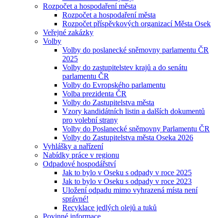
Rozpočet a hospodaření města
Rozpočet a hospodaření města
Rozpočet příspěvkových organizací Města Osek
Veřejné zakázky
Volby
Volby do poslanecké sněmovny parlamentu ČR
2025
Volby do zastupitelstev krajů a do senátu
parlamentu ČR
Volby do Evropského parlamentu
Volba prezidenta ČR
Volby do Zastupitelstva města
Vzory kandidátních listin a dalších dokumentů
pro volební strany
Volby do Poslanecké sněmovny Parlamentu ČR
Volby do Zastupitelstva města Oseka 2026
Vyhlášky a nařízení
Nabídky práce v regionu
Odpadové hospodářství
Jak to bylo v Oseku s odpady v roce 2025
Jak to bylo v Oseku s odpady v roce 2023
Uložení odpadu mimo vyhrazená místa není
správné!
Recyklace jedlých olejů a tuků
Povinné informace