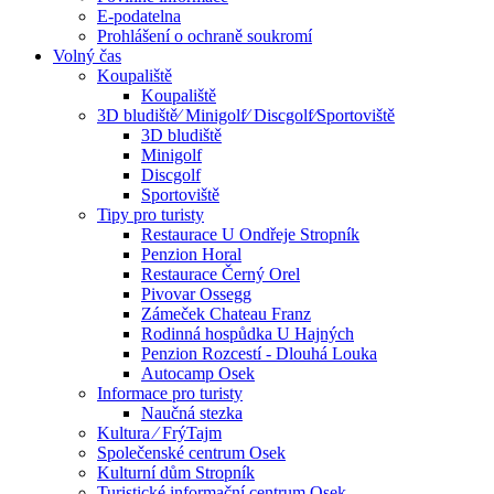
E-podatelna
Prohlášení o ochraně soukromí
Volný čas
Koupaliště
Koupaliště
3D bludiště⁄ Minigolf⁄ Discgolf⁄Sportoviště
3D bludiště
Minigolf
Discgolf
Sportoviště
Tipy pro turisty
Restaurace U Ondřeje Stropník
Penzion Horal
Restaurace Černý Orel
Pivovar Ossegg
Zámeček Chateau Franz
Rodinná hospůdka U Hajných
Penzion Rozcestí - Dlouhá Louka
Autocamp Osek
Informace pro turisty
Naučná stezka
Kultura ⁄ FrýTajm
Společenské centrum Osek
Kulturní dům Stropník
Turistické informační centrum Osek