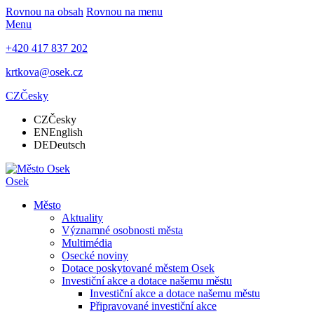
Rovnou na obsah
Rovnou na menu
Menu
+420 417 837 202
krtkova@osek.cz
CZ
Česky
CZ
Česky
EN
English
DE
Deutsch
Osek
Město
Aktuality
Významné osobnosti města
Multimédia
Osecké noviny
Dotace poskytované městem Osek
Investiční akce a dotace našemu městu
Investiční akce a dotace našemu městu
Připravované investiční akce