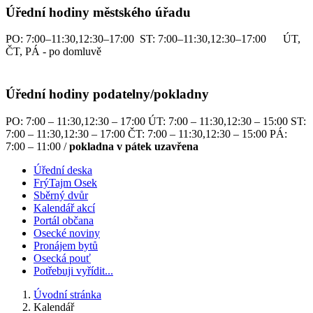
Úřední hodiny městského úřadu
PO: 7:00–11:30,12:30–17:00 ST: 7:00–11:30,12:30–17:00 ÚT,
ČT, PÁ - po domluvě
Úřední hodiny podatelny/pokladny
PO: 7:00 – 11:30,12:30 – 17:00 ÚT: 7:00 – 11:30,12:30 – 15:00 ST:
7:00 – 11:30,12:30 – 17:00 ČT: 7:00 – 11:30,12:30 – 15:00 PÁ:
7:00 – 11:00 /
pokladna v pátek uzavřena
Úřední deska
FrýTajm Osek
Sběrný dvůr
Kalendář akcí
Portál občana
Osecké noviny
Pronájem bytů
Osecká pouť
Potřebuji vyřídit...
Úvodní stránka
Kalendář