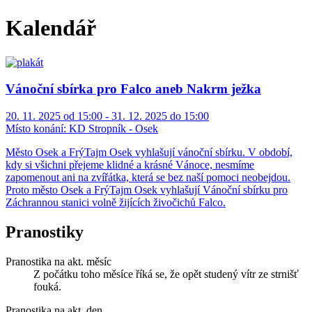
Kalendář
Vánoční sbírka pro Falco aneb Nakrm ježka
20. 11. 2025 od 15:00 - 31. 12. 2025 do 15:00
Místo konání:
KD Stropník - Osek
Město Osek a FrýTajm Osek vyhlašují vánoční sbírku. V období,
kdy si všichni přejeme klidné a krásné Vánoce, nesmíme
zapomenout ani na zvířátka, která se bez naší pomoci neobejdou.
Proto město Osek a FrýTajm Osek vyhlašují Vánoční sbírku pro
Záchrannou stanici volně žijících živočichů Falco.
Pranostiky
Pranostika na akt. měsíc
Z počátku toho měsíce říká se, že opět studený vítr ze strnišť
fouká.
Pranostika na akt. den