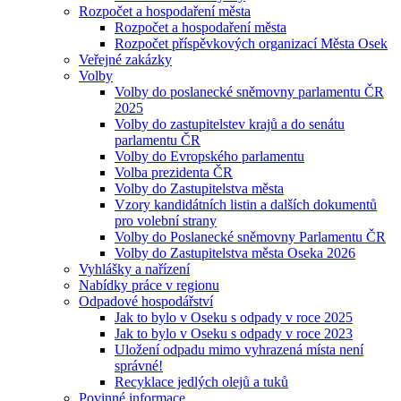
Rozpočet a hospodaření města
Rozpočet a hospodaření města
Rozpočet příspěvkových organizací Města Osek
Veřejné zakázky
Volby
Volby do poslanecké sněmovny parlamentu ČR
2025
Volby do zastupitelstev krajů a do senátu
parlamentu ČR
Volby do Evropského parlamentu
Volba prezidenta ČR
Volby do Zastupitelstva města
Vzory kandidátních listin a dalších dokumentů
pro volební strany
Volby do Poslanecké sněmovny Parlamentu ČR
Volby do Zastupitelstva města Oseka 2026
Vyhlášky a nařízení
Nabídky práce v regionu
Odpadové hospodářství
Jak to bylo v Oseku s odpady v roce 2025
Jak to bylo v Oseku s odpady v roce 2023
Uložení odpadu mimo vyhrazená místa není
správné!
Recyklace jedlých olejů a tuků
Povinné informace