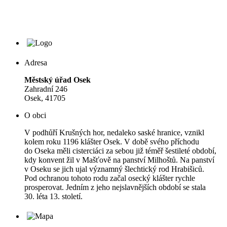
Adresa
Městský úřad Osek
Zahradní 246
Osek, 41705
O obci
V podhůří Krušných hor, nedaleko saské hranice, vznikl
kolem roku 1196 klášter Osek. V době svého příchodu
do Oseka měli cisterciáci za sebou již téměř šestileté období,
kdy konvent žil v Mašťově na panství Milhoštů. Na panství
v Oseku se jich ujal významný šlechtický rod Hrabišiců.
Pod ochranou tohoto rodu začal osecký klášter rychle
prosperovat. Jedním z jeho nejslavnějších období se stala
30. léta 13. století.