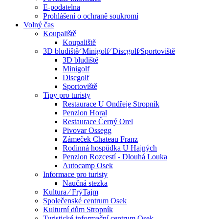
E-podatelna
Prohlášení o ochraně soukromí
Volný čas
Koupaliště
Koupaliště
3D bludiště⁄ Minigolf⁄ Discgolf⁄Sportoviště
3D bludiště
Minigolf
Discgolf
Sportoviště
Tipy pro turisty
Restaurace U Ondřeje Stropník
Penzion Horal
Restaurace Černý Orel
Pivovar Ossegg
Zámeček Chateau Franz
Rodinná hospůdka U Hajných
Penzion Rozcestí - Dlouhá Louka
Autocamp Osek
Informace pro turisty
Naučná stezka
Kultura ⁄ FrýTajm
Společenské centrum Osek
Kulturní dům Stropník
Turistické informační centrum Osek