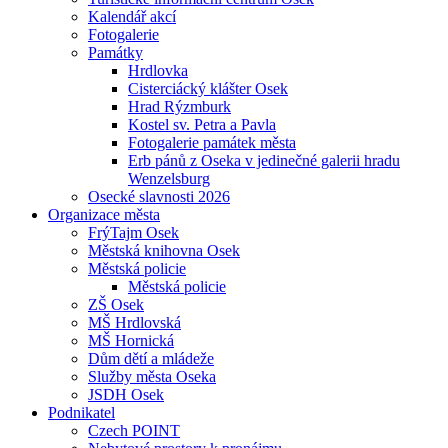
Kalendář akcí
Fotogalerie
Památky
Hrdlovka
Cisterciácký klášter Osek
Hrad Rýzmburk
Kostel sv. Petra a Pavla
Fotogalerie památek města
Erb pánů z Oseka v jedinečné galerii hradu
Wenzelsburg
Osecké slavnosti 2026
Organizace města
FrýTajm Osek
Městská knihovna Osek
Městská policie
Městská policie
ZŠ Osek
MŠ Hrdlovská
MŠ Hornická
Dům dětí a mládeže
Služby města Oseka
JSDH Osek
Podnikatel
Czech POINT