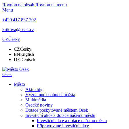
Rovnou na obsah
Rovnou na menu
Menu
+420 417 837 202
krtkova@osek.cz
CZ
Česky
CZ
Česky
EN
English
DE
Deutsch
Osek
Město
Aktuality
Významné osobnosti města
Multimédia
Osecké noviny
Dotace poskytované městem Osek
Investiční akce a dotace našemu městu
Investiční akce a dotace našemu městu
Připravované investiční akce