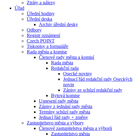
Ztráty a nálezy
Úřad
Úřední hodiny
Úřední deska
Archiv úřední desky
Odbory
Registr oznámení
Czech POINT
Tiskopisy a formuláře
Rada města a komise
Členové rady města a komisí
Rada města
Redakční rada
Osecké noviny
Jednací řád redakční rady Oseckých
novin
Zápisy ze schůzí redakční rady
Bytová komise
Usnesení rady města
Zápisy z jednání rady města
Termíny schůzí rady města
Jednací řád rady + změny
Zastupitelstvo města a výbory
Členové zastupitelstva města a výborů
Zastupitelstvo města