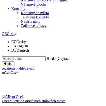
Nebytové prostory k pronájmu
Výlepové plochy
Kontakty
Kontakty na město
Telefonní kontakty
Napište nám
Zajímavé odkazy
CZ
Česky
CZ
Česky
EN
English
DE
Deutsch
Hledaný výraz
Hledat
rozšířené vyhledávání
město
Osek
Osek
Vítejte na oficiálních stránkách města