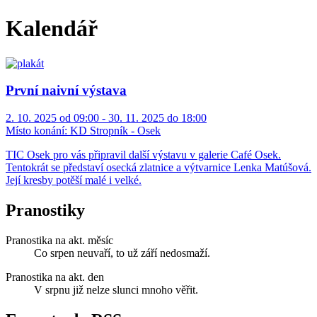
Kalendář
První naivní výstava
2. 10. 2025 od 09:00 - 30. 11. 2025 do 18:00
Místo konání:
KD Stropník - Osek
TIC Osek pro vás připravil další výstavu v galerie Café Osek.
Tentokrát se představí osecká zlatnice a výtvarnice Lenka Matúšová.
Její kresby potěší malé i velké.
Pranostiky
Pranostika na akt. měsíc
Co srpen neuvaří, to už září nedosmaží.
Pranostika na akt. den
V srpnu již nelze slunci mnoho věřit.