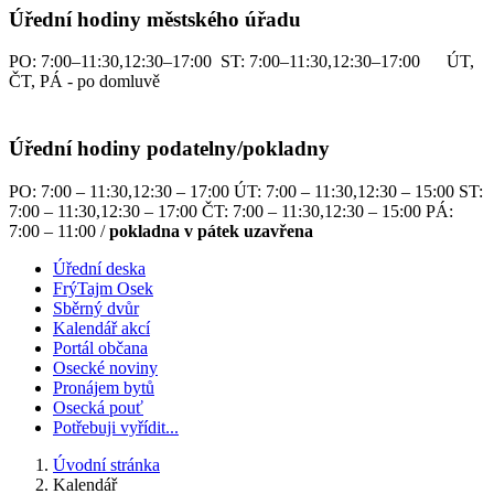
Úřední hodiny městského úřadu
PO: 7:00–11:30,12:30–17:00 ST: 7:00–11:30,12:30–17:00 ÚT,
ČT, PÁ - po domluvě
Úřední hodiny podatelny/pokladny
PO: 7:00 – 11:30,12:30 – 17:00 ÚT: 7:00 – 11:30,12:30 – 15:00 ST:
7:00 – 11:30,12:30 – 17:00 ČT: 7:00 – 11:30,12:30 – 15:00 PÁ:
7:00 – 11:00 /
pokladna v pátek uzavřena
Úřední deska
FrýTajm Osek
Sběrný dvůr
Kalendář akcí
Portál občana
Osecké noviny
Pronájem bytů
Osecká pouť
Potřebuji vyřídit...
Úvodní stránka
Kalendář