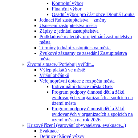
Kontrolní výbor
Finanční výbor
Osadní výbor pro část obce Dlouhá Louka
Jednací řád zastupitelstva + změny
Usnesení zastupitelstva města
Zápisy z jednání zastupitelstva
Podkladové materiály pro jednání zastupitelstva
města
Termíny jednání zastupitelstva města
Zvukové záznamy ze zasedání Zastupitelstva
města
Životní situace ⁄ Potřebuji vyřídit...
Výlep plakátů ve městě
Vítání občánků
Veřejnoprávní dotace z rozpočtu města
Individuální dotace města Osek
Program podpory činnosti dětí a žáků
evidovaných v organizacích a spolcích na
území města
Program podpory činnosti dětí a žáků
evidovaných v organizacích a spolcích na
území města na rok 2026
Krizové řízení (varování obyvatelstva, evakuace...)
Evakuace
Definice tísňové výzvy