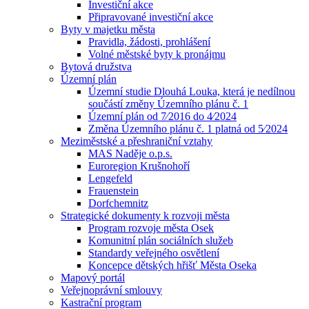
Investiční akce
Připravované investiční akce
Byty v majetku města
Pravidla, žádosti, prohlášení
Volné městské byty k pronájmu
Bytová družstva
Územní plán
Územní studie Dlouhá Louka, která je nedílnou
součástí změny Územního plánu č. 1
Územní plán od 7⁄2016 do 4⁄2024
Změna Územního plánu č. 1 platná od 5⁄2024
Meziměstské a přeshraniční vztahy
MAS Naděje o.p.s.
Euroregion Krušnohoří
Lengefeld
Frauenstein
Dorfchemnitz
Strategické dokumenty k rozvoji města
Program rozvoje města Osek
Komunitní plán sociálních služeb
Standardy veřejného osvětlení
Koncepce dětských hřišť Města Oseka
Mapový portál
Veřejnoprávní smlouvy
Kastrační program