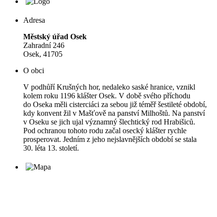
Adresa
Městský úřad Osek
Zahradní 246
Osek, 41705
O obci
V podhůří Krušných hor, nedaleko saské hranice, vznikl
kolem roku 1196 klášter Osek. V době svého příchodu
do Oseka měli cisterciáci za sebou již téměř šestileté období,
kdy konvent žil v Mašťově na panství Milhoštů. Na panství
v Oseku se jich ujal významný šlechtický rod Hrabišiců.
Pod ochranou tohoto rodu začal osecký klášter rychle
prosperovat. Jedním z jeho nejslavnějších období se stala
30. léta 13. století.