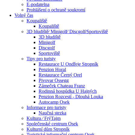
E-podatelna
Prohlášení o ochraně soukromí
Volný čas
Koupaliště
Koupaliště
3D bludiště⁄ Minigolf⁄ Discgolf⁄Sportoviště
3D bludiště
Minigolf
Discgolf
Sportoviště
Tipy pro turisty
Restaurace U Ondřeje Stropník
Penzion Horal
Restaurace Černý Orel
Pivovar Ossegg
Zámeček Chateau Franz
Rodinná hospůdka U Hajných
Penzion Rozcestí - Dlouhá Louka
Autocamp Osek
Informace pro turisty
Naučná stezka
Kultura ⁄ FrýTajm
Společenské centrum Osek
Kulturní dům Stropník
Turistické informační centrum Osek