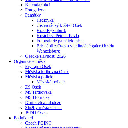
Kalendář akcí
Fotogalerie
Památky
Hrdlovka
Cisterciácký klášter Osek
Hrad Rýzmburk
Kostel sv. Petra a Pavla
Fotogalerie památek města
Erb pánů z Oseka v jedinečné galerii hradu
Wenzelsburg
Osecké slavnosti 2026
Organizace města
FrýTajm Osek
Městská knihovna Osek
Městská policie
Městská policie
ZŠ Osek
MŠ Hrdlovská
MŠ Hornická
Dům dětí a mládeže
Služby města Oseka
JSDH Osek
Podnikatel
Czech POINT