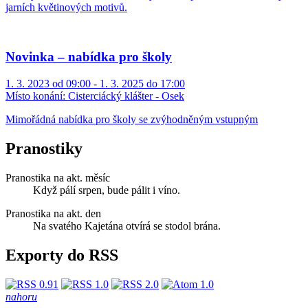
jarních květinových motivů.
Novinka – nabídka pro školy
1. 3. 2023 od 09:00 - 1. 3. 2025 do 17:00
Místo konání:
Cisterciácký klášter - Osek
Mimořádná nabídka pro školy se zvýhodněným vstupným
Pranostiky
Pranostika na akt. měsíc
Když pálí srpen, bude pálit i víno.
Pranostika na akt. den
Na svatého Kajetána otvírá se stodol brána.
Exporty do RSS
nahoru