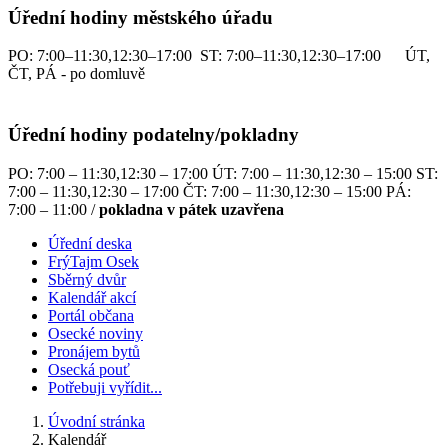
Úřední hodiny městského úřadu
PO: 7:00–11:30,12:30–17:00 ST: 7:00–11:30,12:30–17:00 ÚT,
ČT, PÁ - po domluvě
Úřední hodiny podatelny/pokladny
PO: 7:00 – 11:30,12:30 – 17:00 ÚT: 7:00 – 11:30,12:30 – 15:00 ST:
7:00 – 11:30,12:30 – 17:00 ČT: 7:00 – 11:30,12:30 – 15:00 PÁ:
7:00 – 11:00 /
pokladna v pátek uzavřena
Úřední deska
FrýTajm Osek
Sběrný dvůr
Kalendář akcí
Portál občana
Osecké noviny
Pronájem bytů
Osecká pouť
Potřebuji vyřídit...
Úvodní stránka
Kalendář