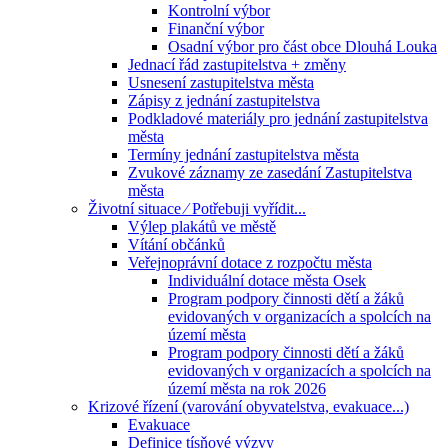
Kontrolní výbor
Finanční výbor
Osadní výbor pro část obce Dlouhá Louka
Jednací řád zastupitelstva + změny
Usnesení zastupitelstva města
Zápisy z jednání zastupitelstva
Podkladové materiály pro jednání zastupitelstva
města
Termíny jednání zastupitelstva města
Zvukové záznamy ze zasedání Zastupitelstva
města
Životní situace ⁄ Potřebuji vyřídit...
Výlep plakátů ve městě
Vítání občánků
Veřejnoprávní dotace z rozpočtu města
Individuální dotace města Osek
Program podpory činnosti dětí a žáků
evidovaných v organizacích a spolcích na
území města
Program podpory činnosti dětí a žáků
evidovaných v organizacích a spolcích na
území města na rok 2026
Krizové řízení (varování obyvatelstva, evakuace...)
Evakuace
Definice tísňové výzvy