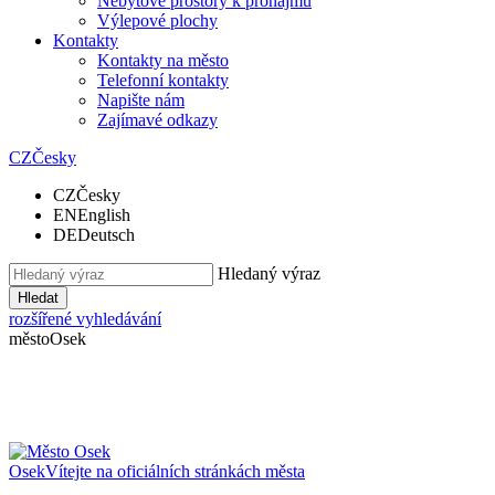
Nebytové prostory k pronájmu
Výlepové plochy
Kontakty
Kontakty na město
Telefonní kontakty
Napište nám
Zajímavé odkazy
CZ
Česky
CZ
Česky
EN
English
DE
Deutsch
Hledaný výraz
Hledat
rozšířené vyhledávání
město
Osek
Osek
Vítejte na oficiálních stránkách města