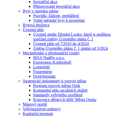
Investiční akce
Připravované investiční akce
Byty v majetku města
Pravidla, žádosti, prohlášení
Volné městské byty k pronájmu
Bytová družstva
Územní plán
Územní studie Dlouhá Louka, která je nedílnou
součástí změny Územního plánu č. 1
Územní plán od 7⁄2016 do 4⁄2024
Změna Územního plánu č. 1 platná od 5⁄2024
Meziměstské a přeshraniční vztahy
MAS Naděje o.p.s.
Euroregion Krušnohoří
Lengefeld
Frauenstein
Dorfchemnitz
Strategické dokumenty k rozvoji města
Program rozvoje města Osek
Komunitní plán sociálních služeb
Standardy veřejného osvětlení
Koncepce dětských hřišť Města Oseka
Mapový portál
Veřejnoprávní smlouvy
Kastrační program