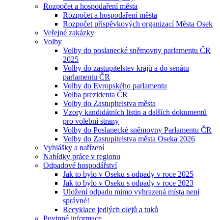
Rozpočet a hospodaření města
Rozpočet a hospodaření města
Rozpočet příspěvkových organizací Města Osek
Veřejné zakázky
Volby
Volby do poslanecké sněmovny parlamentu ČR
2025
Volby do zastupitelstev krajů a do senátu
parlamentu ČR
Volby do Evropského parlamentu
Volba prezidenta ČR
Volby do Zastupitelstva města
Vzory kandidátních listin a dalších dokumentů
pro volební strany
Volby do Poslanecké sněmovny Parlamentu ČR
Volby do Zastupitelstva města Oseka 2026
Vyhlášky a nařízení
Nabídky práce v regionu
Odpadové hospodářství
Jak to bylo v Oseku s odpady v roce 2025
Jak to bylo v Oseku s odpady v roce 2023
Uložení odpadu mimo vyhrazená místa není
správné!
Recyklace jedlých olejů a tuků
Povinné informace