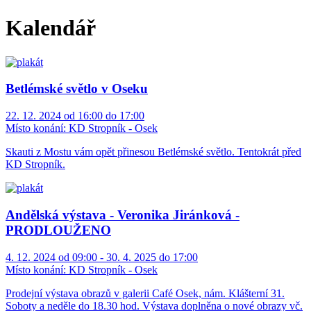
Kalendář
Betlémské světlo v Oseku
22. 12. 2024 od 16:00 do 17:00
Místo konání:
KD Stropník - Osek
Skauti z Mostu vám opět přinesou Betlémské světlo. Tentokrát před
KD Stropník.
Andělská výstava - Veronika Jiránková -
PRODLOUŽENO
4. 12. 2024 od 09:00 - 30. 4. 2025 do 17:00
Místo konání:
KD Stropník - Osek
Prodejní výstava obrazů v galerii Café Osek, nám. Klášterní 31.
Soboty a neděle do 18.30 hod. Výstava doplněna o nové obrazy vč.