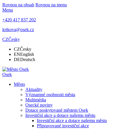
Rovnou na obsah
Rovnou na menu
Menu
+420 417 837 202
krtkova@osek.cz
CZ
Česky
CZ
Česky
EN
English
DE
Deutsch
Osek
Město
Aktuality
Významné osobnosti města
Multimédia
Osecké noviny
Dotace poskytované městem Osek
Investiční akce a dotace našemu městu
Investiční akce a dotace našemu městu
Připravované investiční akce