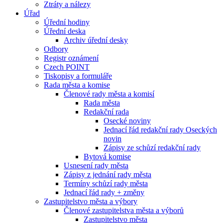
Ztráty a nálezy
Úřad
Úřední hodiny
Úřední deska
Archiv úřední desky
Odbory
Registr oznámení
Czech POINT
Tiskopisy a formuláře
Rada města a komise
Členové rady města a komisí
Rada města
Redakční rada
Osecké noviny
Jednací řád redakční rady Oseckých
novin
Zápisy ze schůzí redakční rady
Bytová komise
Usnesení rady města
Zápisy z jednání rady města
Termíny schůzí rady města
Jednací řád rady + změny
Zastupitelstvo města a výbory
Členové zastupitelstva města a výborů
Zastupitelstvo města